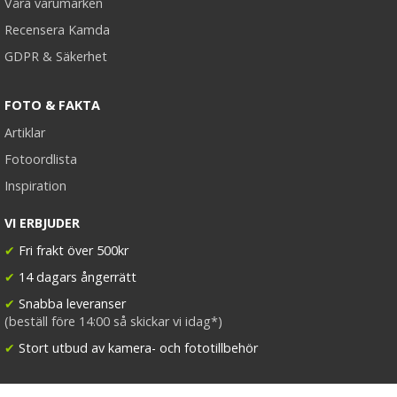
Våra varumärken
Recensera Kamda
GDPR & Säkerhet
FOTO & FAKTA
Artiklar
Fotoordlista
Inspiration
VI ERBJUDER
✔
Fri frakt över 500kr
✔
14 dagars ångerrätt
✔
Snabba leveranser
(beställ före 14:00 så skickar vi idag*)
✔
Stort utbud av kamera- och fototillbehör
FÖLJ KAMDA