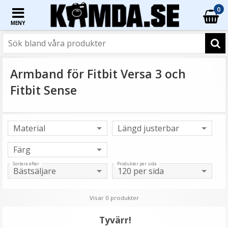
0
MENY
Armband för Fitbit Versa 3 och
Fitbit Sense
Sortera efter
Produkter per sida
Visar 0 produkter
Tyvärr!