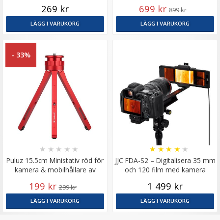
269 kr
699 kr
899 kr
LÄGG I VARUKORG
LÄGG I VARUKORG
- 33%
★
★
★
★
★
★
★
★
★
★
Puluz 15.5cm Ministativ röd för
JJC FDA-S2 – Digitalisera 35 mm
kamera & mobilhållare av
och 120 film med kamera
aluminium
199 kr
1 499 kr
299 kr
LÄGG I VARUKORG
LÄGG I VARUKORG