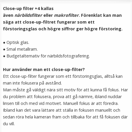
79 kr
Close-up filter +4 kallas
även
närbildsfilter
eller
makrofilter
. Förenklat kan man
LÄGG I VARUKORG
säga att close-up-filtret fungerar som ett
förstoringsglas och högre siffror ger högre förstoring.
● Optisk glas.
● Smal metallram.
● Budgetalternativ för närbildsfotografering.
Hur använder man ett close-up-filter?
Ett close-up-filter fungerar som ett förstoringsglas, alltså kan
man inte fokusera på avstånd.
TTArtisan Mini Magnetisk LED-belysning –
Man måste gå väldigt nära sitt motiv för att kunna få fokus. Har
Retroinspirerad i form som en Filmrulle
du problem att fokusera, prova att gå närmre, ibland nuddar
linsen till och med vid motivet. Manuell fokus är att föredra.
Ibland kan det vara lättare att ställa in fokusen manuellt och
★
★
★
★
★
sedan röra hela kameran fram och tillbaka för att få fokusen där
du vill.
149 kr