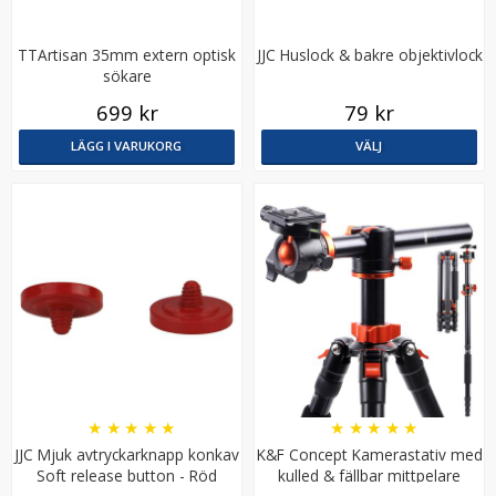
TTArtisan 35mm extern optisk
JJC Huslock & bakre objektivlock
sökare
699 kr
79 kr
LÄGG I VARUKORG
VÄLJ
2st Gängadapter 1/4-tum till 3/8-tum - Bexin LS011
★
★
★
★
★
59 kr
LÄGG I VARUKORG
★
★
★
★
★
★
★
★
★
★
JJC Mjuk avtryckarknapp konkav
K&F Concept Kamerastativ med
Soft release button - Röd
kulled & fällbar mittpelare