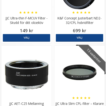
★
★
★
★
★
★
★
★
★
★
JJC Ultra-thin F-MCUV Filter -
K&F Concept Justerbart ND2-
Skydd för ditt objektiv
32/CPL hybridfilter
149 kr
699 kr
VÄLJ
VÄLJ
13 varianter
★
★
★
★
★
JJC AET-C25 Mellanring
JJC Ultra Slim CPL-filter – Klarare