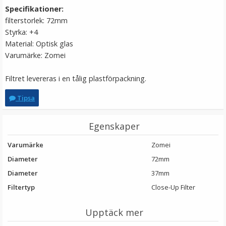
Specifikationer:
LÄGG I VARUKORG
filterstorlek: 72mm
Styrka: +4
Material: Optisk glas
Varumärke: Zomei
Filtret levereras i en tålig plastförpackning.
Tipsa
Egenskaper
Ulanzi Mobilhållare vridbar för stativ & blixtsko
Varumärke
Zomei
Diameter
72mm
Diameter
37mm
★
★
★
★
★
Filtertyp
Close-Up Filter
149 kr
Upptäck mer
LÄGG I VARUKORG