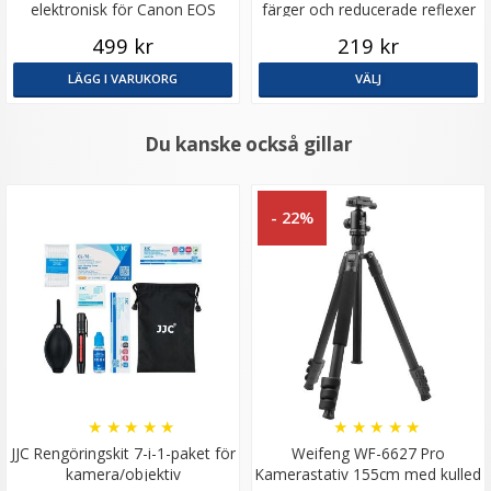
elektronisk för Canon EOS
färger och reducerade reflexer
499 kr
219 kr
LÄGG I VARUKORG
VÄLJ
Du kanske också gillar
- 22%
★
★
★
★
★
★
★
★
★
★
JJC Rengöringskit 7-i-1-paket för
Weifeng WF-6627 Pro
kamera/objektiv
Kamerastativ 155cm med kulled