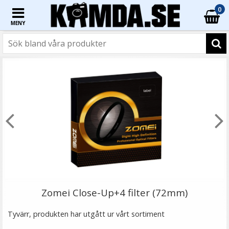
0
MENY
☓
Step Up Ring 77-82mm - Gör filtergängan större
Zomei Close-Up+4 filter (72mm)
★
★
★
★
★
Tyvärr, produkten har utgått ur vårt sortiment