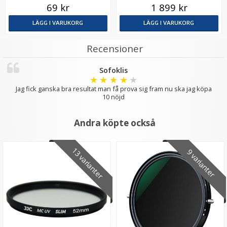
185cm
69 kr
1 899 kr
LÄGG I VARUKORG
LÄGG I VARUKORG
Recensioner
Sofoklis
★
★
★
★
★
Jag fick ganska bra resultat man få prova sig fram nu ska jag köpa
JJC Motljusskydd för Nikon Nikkor 18-200mm f/3.5-
10 nöjd
5.6G IF-ED (HB-35)
Andra köpte också
★
★
★
★
★
13 varianter
9 varianter
119 kr
LÄGG I VARUKORG