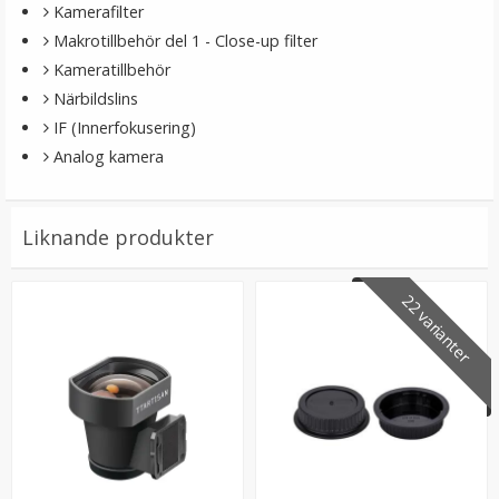
Kamerafilter
Makrotillbehör del 1 - Close-up filter
Kameratillbehör
Närbildslins
IF (Innerfokusering)
Analog kamera
Liknande produkter
Puluz Gängadapter 1/4 tums hongänga till 3/8 tums
hangänga
22 varianter
29 kr
LÄGG I VARUKORG