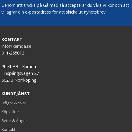
Genom att trycka på Gå med så accepterar du våra villkor och att
vi lagrar din e-postadress för att skicka ut nyhetsbrev.
KONTAKT
info@kamda.se
011-265012
Phelt AB - Kamda
Finspångsvägen 27
60213 Norrköping
KUNDTJÄNST
Frågor & Svar
Köpvillkor
Retur & Ånger
Kontakt