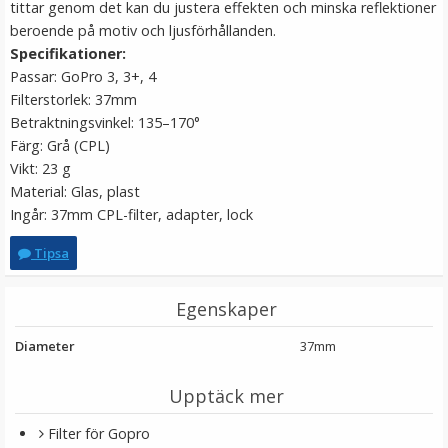
tittar genom det kan du justera effekten och minska reflektioner
LÄGG I VARUKORG
beroende på motiv och ljusförhållanden.
Specifikationer:
Passar: GoPro 3, 3+, 4
Filterstorlek: 37mm
Betraktningsvinkel: 135–170°
Färg: Grå (CPL)
Vikt: 23 g
Material: Glas, plast
Ingår: 37mm CPL-filter, adapter, lock
Tipsa
JJC Motljusskydd för Sony DT 18-55mm & 18-70mm
(ALC-SH108)
Egenskaper
★
★
★
★
★
Diameter
37mm
149 kr
Upptäck mer
Filter för Gopro
LÄGG I VARUKORG