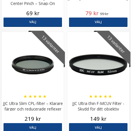
Center Pinch – Snap-On
69 kr
79 kr
99 kr
VÄLJ
VÄLJ
13 varianter
13 varianter
★
★
★
★
★
★
★
★
★
★
JJC Ultra Slim CPL-filter – Klarare
JJC Ultra-thin F-MCUV Filter -
färger och reducerade reflexer
Skydd för ditt objektiv
219 kr
149 kr
VÄLJ
VÄLJ