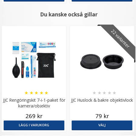
Du kanske också gillar
22 varianter
★
★
★
★
★
★
★
★
★
★
JJC Rengöringskit 7-i-1-paket för
JJC Huslock & bakre objektivlock
kamera/objektiv
269 kr
79 kr
LÄGG I VARUKORG
VÄLJ