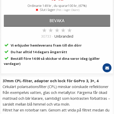
69 kr
Ordinarie 149 kr , du sparar100 kr, (67%)
Slut i lager
(Prel. i lager: Okänt)
LÄGG I VARUKORG
BEVAKA
★
★
★
★
★
30733 -
Unbranded
Vi erbjuder hemleverans fram till din dörr
Du har alltid 14 dagars ångerrätt
Beställ före 14:00 så skickar vi dina varor idag (gäller
vardagar)
JJC Automatiskt främre objektivlock för Panasonic
DMC-LX7 Leica D-Lux6 Svart
37mm CPL-filter, adapter och lock för GoPro 3, 3+, 4
Cirkulärt polarisationsfilter (CPL) minskar oönskade reflektioner
från exempelvis vatten, glas och metallytor. Färgerna får ökad
★
★
★
★
★
mättnad och blir klarare, samtidigt som kontrasten förbättras –
särskilt mellan blå himmel och vita moln.
189 kr
Filtret har en roterbar ram. Genom att vrida på filtret medan du