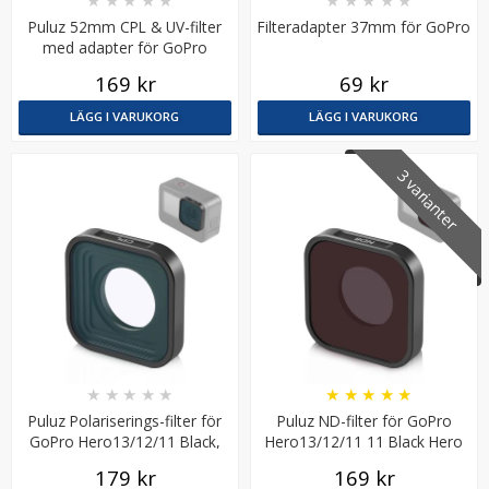
★
★
★
★
★
★
★
★
★
★
Puluz 52mm CPL & UV-filter
Filteradapter 37mm för GoPro
med adapter för GoPro
Hero12/11
169 kr
69 kr
LÄGG I VARUKORG
LÄGG I VARUKORG
3 varianter
JJC Tumgrepp för Fujifilm X-Pro3 X-Pro2 X-Pro1
★
★
★
★
★
199 kr
★
★
★
★
★
★
★
★
★
★
LÄGG I VARUKORG
Puluz Polariserings-filter för
Puluz ND-filter för GoPro
GoPro Hero13/12/11 Black,
Hero13/12/11 11 Black Hero
Hero Mini
Mini
179 kr
169 kr