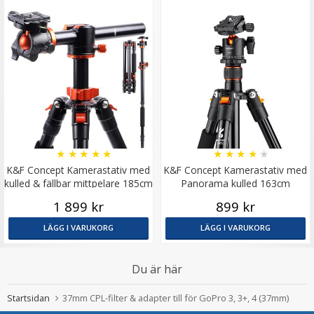
★
★
★
★
★
★
★
★
★
★
K&F Concept Kamerastativ med
K&F Concept Kamerastativ med
kulled & fällbar mittpelare 185cm
Panorama kulled 163cm
1 899 kr
899 kr
LÄGG I VARUKORG
LÄGG I VARUKORG
Du är här
Startsidan
37mm CPL-filter & adapter till för GoPro 3, 3+, 4 (37mm)