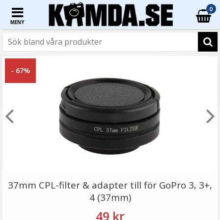
0
MENY
☓
- 67%
Step Up Ring 30-30.5mm - Gör filtergängan större
37mm CPL-filter & adapter till för GoPro 3, 3+,
4 (37mm)
49 kr