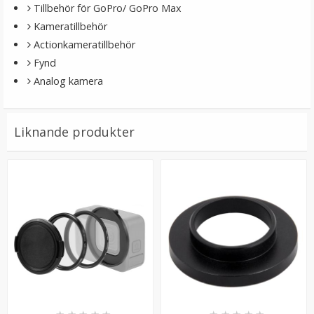
Tillbehör för GoPro/ GoPro Max
Kameratillbehör
Actionkameratillbehör
Fynd
Analog kamera
Liknande produkter
JJC Tumgrepp för Ricoh GR II
★
★
★
★
★
199 kr
LÄGG I VARUKORG