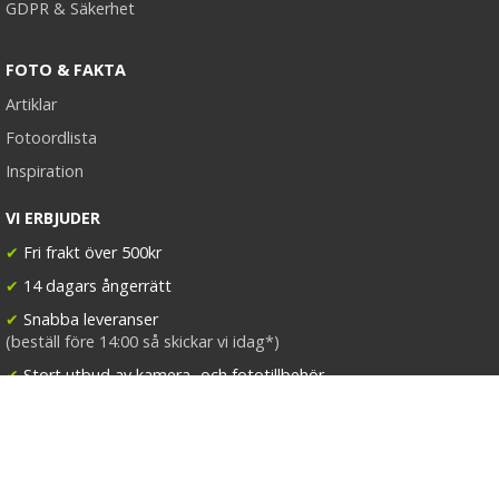
GDPR & Säkerhet
FOTO & FAKTA
Artiklar
Fotoordlista
Inspiration
VI ERBJUDER
✔
Fri frakt över 500kr
✔
14 dagars ångerrätt
✔
Snabba leveranser
(beställ före 14:00 så skickar vi idag*)
✔
Stort utbud av kamera- och fototillbehör
FÖLJ KAMDA
Facebook