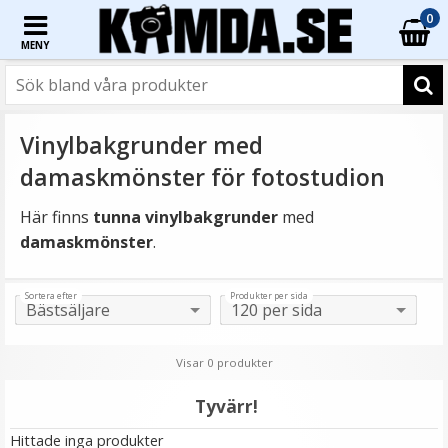
0
MENY
Vinylbakgrunder med
damaskmönster för fotostudion
Här finns
tunna vinylbakgrunder
med
damaskmönster
.
Sortera efter
Produkter per sida
Visar 0 produkter
Tyvärr!
Hittade inga produkter