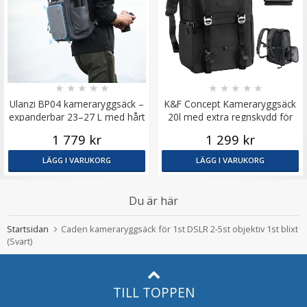
★
★
★
★
★
★
★
★
★
★
Ulanzi BP04 kameraryggsäck –
K&F Concept Kameraryggsäck
expanderbar 23–27 L med hårt
20l med extra regnskydd för
skydd
fotografer
1 779 kr
1 299 kr
LÄGG I VARUKORG
LÄGG I VARUKORG
Du är här
Startsidan
Caden kameraryggsäck för 1st DSLR 2-5st objektiv 1st blixt
(Svart)
TILL TOPPEN