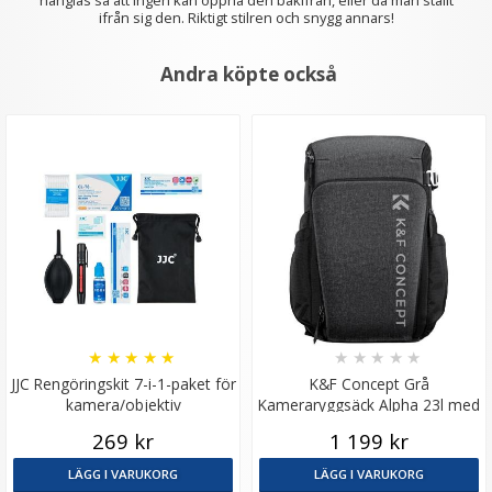
hänglås så att ingen kan öppna den bakifrån, eller då man ställt
ifrån sig den. Riktigt stilren och snygg annars!
Andra köpte också
★
★
★
★
★
★
★
★
★
★
JJC Rengöringskit 7-i-1-paket för
K&F Concept Grå
kamera/objektiv
Kameraryggsäck Alpha 23l med
regnskydd
269 kr
1 199 kr
LÄGG I VARUKORG
LÄGG I VARUKORG