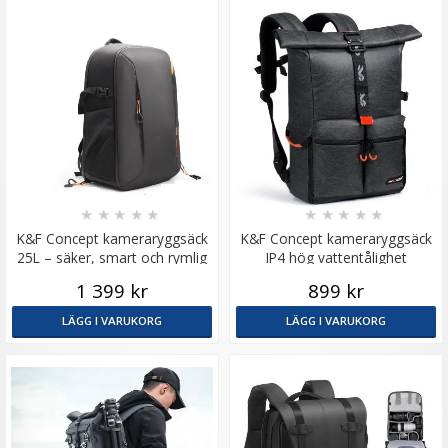
★
★
★
★
★
★
★
★
★
★
K&F Concept kameraryggsäck
K&F Concept kameraryggsäck
25L – säker, smart och rymlig
IP4 hög vattentålighet
för fotoresor
1 399 kr
899 kr
LÄGG I VARUKORG
LÄGG I VARUKORG