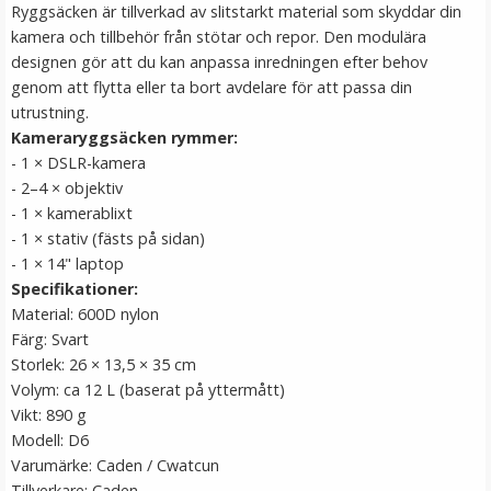
Ryggsäcken är tillverkad av slitstarkt material som skyddar din
LÄGG I VARUKORG
kamera och tillbehör från stötar och repor. Den modulära
designen gör att du kan anpassa inredningen efter behov
genom att flytta eller ta bort avdelare för att passa din
utrustning.
Kameraryggsäcken rymmer:
- 1 × DSLR-kamera
- 2–4 × objektiv
- 1 × kamerablixt
- 1 × stativ (fästs på sidan)
- 1 × 14" laptop
JJC Motljusskydd för Canon EF 28-135mm f/3.5-5.6 IS
Specifikationer:
USM motsvarar EW-78BII
Material: 600D nylon
Färg: Svart
Storlek: 26 × 13,5 × 35 cm
★
★
★
★
★
Volym: ca 12 L (baserat på yttermått)
Vikt: 890 g
139 kr
Modell: D6
Varumärke: Caden / Cwatcun
LÄGG I VARUKORG
Tillverkare: Caden