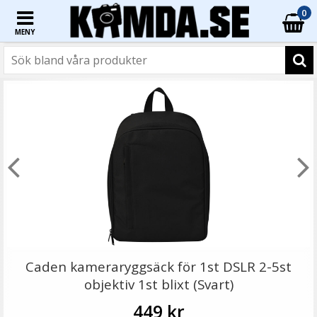
0
MENY
☓
JJC Motljusskydd motsvarar Canon EW-73B
Caden kameraryggsäck för 1st DSLR 2-5st
objektiv 1st blixt (Svart)
449 kr