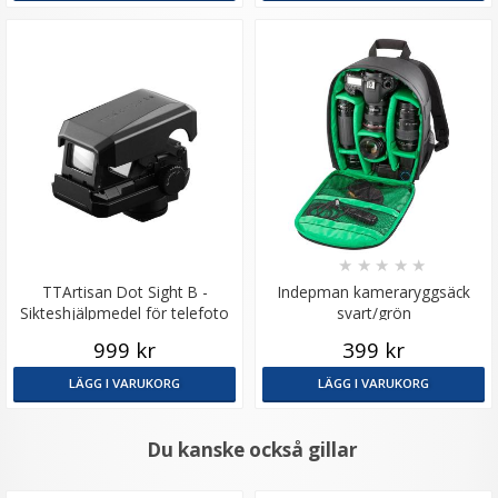
★
★
★
★
★
TTArtisan Dot Sight B -
Indepman kameraryggsäck
Sikteshjälpmedel för telefoto
svart/grön
999 kr
399 kr
LÄGG I VARUKORG
LÄGG I VARUKORG
Du kanske också gillar