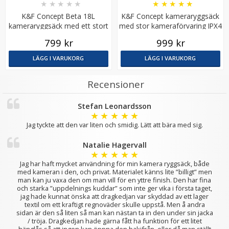
★
★
★
★
★
★
★
★
★
★
K&F Concept Beta 18L
K&F Concept kameraryggsäck
kameraryggsäck med ett stort
med stor kameraförvaring IPX4
förvaringsfack för kamera
799 kr
999 kr
LÄGG I VARUKORG
LÄGG I VARUKORG
Recensioner
JJC rengöringskit 4-i-1 för kamera och objektiv
Stefan Leonardsson
★
★
★
★
★
Jag tyckte att den var liten och smidig. Lätt att bära med sig.
★
★
★
★
★
Natalie Hagervall
149 kr
★
★
★
★
★
Jag har haft mycket användning för min kamera ryggsäck, både
med kameran i den, och privat. Materialet känns lite ”billigt” men
LÄGG I VARUKORG
man kan ju vaxa den om man vill för en yttre finish. Den har fina
och starka ”uppdelnings kuddar” som inte ger vika i första taget,
jag hade kunnat önska att dragkedjan var skyddad av ett lager
textil om ett kraftigt regnoväder skulle uppstå. Men å andra
sidan är den så liten så man kan nästan ta in den under sin jacka
/ tröja. Dragkedjan hade gärna fått ha funktion för ett litet