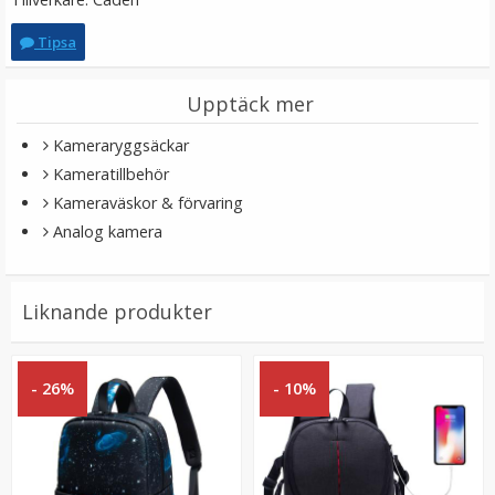
Tipsa
Upptäck mer
Kameraryggsäckar
Kameratillbehör
Kameraväskor & förvaring
Analog kamera
JJC rengöringskit 3 i 1 för kameran
Liknande produkter
★
★
★
★
★
- 26%
- 10%
129 kr
LÄGG I VARUKORG