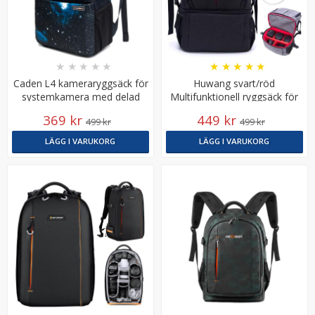
★
★
★
★
★
★
★
★
★
★
Caden L4 kameraryggsäck för
Huwang svart/röd
systemkamera med delad
Multifunktionell ryggsäck för
förvaring
kameran
369 kr
449 kr
499 kr
499 kr
JJC Motljusskydd för Canon 10-18mm f/4.5-5.6 IS STM
LÄGG I VARUKORG
LÄGG I VARUKORG
motsvarar EW-73C
149 kr
LÄGG I VARUKORG