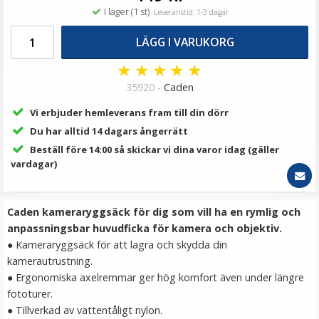
119 kr
I lager (1 st)
Leveranstid: 1-3 dagar
LÄGG I VARUKORG
LÄGG I VARUKORG
★
★
★
★
★
35920 -
Caden
Vi erbjuder hemleverans fram till din dörr
Du har alltid 14 dagars ångerrätt
Beställ före 14:00 så skickar vi dina varor idag (gäller
vardagar)
JJC Motljusskydd för Canon EF 40mm f/2.8 STM
Caden kameraryggsäck för dig som vill ha en rymlig och
motsvarar ES-52
anpassningsbar huvudficka för kamera och objektiv.
● Kameraryggsäck för att lagra och skydda din
kamerautrustning.
★
★
★
★
★
● Ergonomiska axelremmar ger hög komfort även under längre
fototurer.
179 kr
● Tillverkad av vattentåligt nylon.