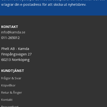
vi lagrar din e-postadress för att skicka ut nyhetsbrev.
KONTAKT
info@kamda.se
011-265012
Phelt AB - Kamda
Finspångsvägen 27
60213 Norrköping
KUNDTJÄNST
Frågor & Svar
Köpvillkor
Retur & Ånger
Kontakt
Presentkort