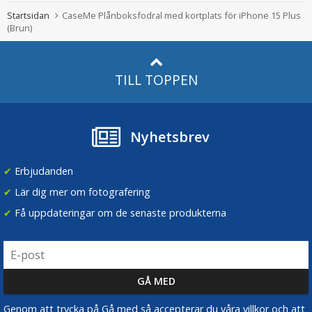
Startsidan
CaseMe Plånboksfodral med kortplats för iPhone 15 Plus
(Brun)
TILL TOPPEN
Nyhetsbrev
✔
Erbjudanden
✔
Lär dig mer om fotografering
✔
Få uppdateringar om de senaste produkterna
Genom att trycka på Gå med så accepterar du våra villkor och att