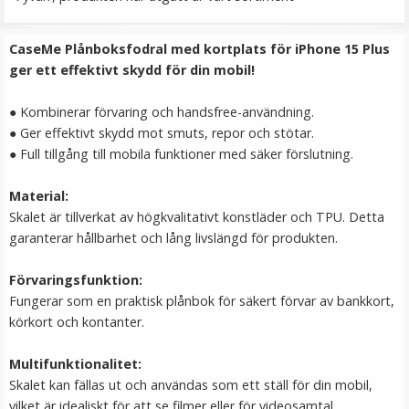
149 kr
CaseMe Plånboksfodral med kortplats för iPhone 15 Plus
LÄGG I VARUKORG
ger ett effektivt skydd för din mobil!
● Kombinerar förvaring och handsfree-användning.
● Ger effektivt skydd mot smuts, repor och stötar.
● Full tillgång till mobila funktioner med säker förslutning.
Material:
Skalet är tillverkat av högkvalitativt konstläder och TPU. Detta
garanterar hållbarhet och lång livslängd för produkten.
Ulanzi Mobilhållare vridbar för stativ & blixtsko
Förvaringsfunktion:
Fungerar som en praktisk plånbok för säkert förvar av bankkort,
körkort och kontanter.
Multifunktionalitet:
Skalet kan fällas ut och användas som ett ställ för din mobil,
149 kr
vilket är idealiskt för att se filmer eller för videosamtal.