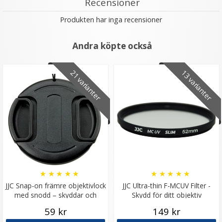
Recensioner
Produkten har inga recensioner
Andra köpte också
21 varianter
13 varianter
Puluz Gängadapter 1/4 tums hongänga till 3/8 tums
hangänga
★
★
★
★
★
★
★
★
★
★
29 kr
JJC Snap-on främre objektivlock
JJC Ultra-thin F-MCUV Filter -
med snodd – skyddar och
Skydd för ditt objektiv
LÄGG I VARUKORG
förenklar
59 kr
149 kr