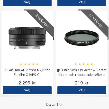
VÄLJ
VÄLJ
13 varianter
3 varianter
K&F Concept Rengöringsvätska för kamerans
bildsensor
★
★
★
★
★
★
★
★
★
★
TTArtisan AF 27mm f/2,8 för
JJC Ultra Slim CPL-filter – Klarare
Fujifilm X (APS-C)
färger och reducerade reflexer
89 kr
2 299 kr
219 kr
VÄLJ
VÄLJ
LÄGG I VARUKORG
Du är här