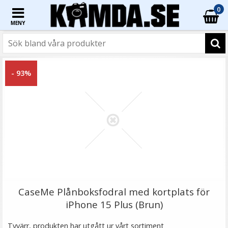
0
MENY
☓
- 33%
- 93%
TTArtisan Mini Magnetisk LED-belysning –
Retroinspirerad i form som en Filmrulle
CaseMe Plånboksfodral med kortplats för
iPhone 15 Plus (Brun)
★
★
★
★
★
Tyvärr, produkten har utgått ur vårt sortiment