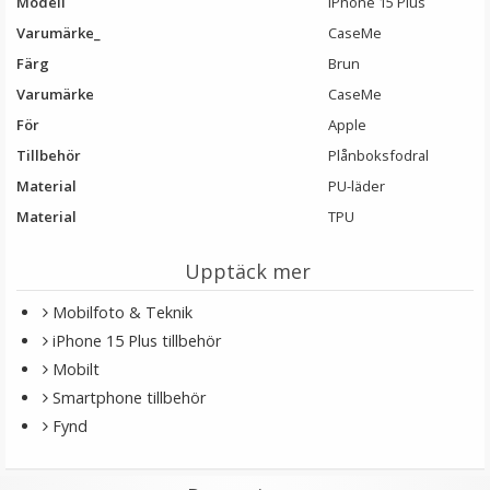
Modell
IPhone 15 Plus
LÄGG I VARUKORG
Varumärke_
CaseMe
Färg
Brun
Varumärke
CaseMe
För
Apple
Tillbehör
Plånboksfodral
Material
PU-läder
Material
TPU
Upptäck mer
JJC CL-B12 dammblåsare/blåsbälg för optik svart
Mobilfoto & Teknik
iPhone 15 Plus tillbehör
Mobilt
★
★
★
★
★
Smartphone tillbehör
79 kr
Fynd
LÄGG I VARUKORG