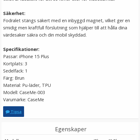
LÄGG I VARUKORG
Säkerhet:
Fodralet stängs säkert med en inbyggd magnet, vilket ger en
smidig men kraftfull förslutning som hjälper till att hålla dina
värdesaker säkra och din mobil skyddad.
Specifikationer:
Passar: iPhone 15 Plus
Kortplats: 3
Sedelfack: 1
Färg: Brun
Puluz 15.5cm Ministativ röd för kamera &
Material: Pu-läder, TPU
mobilhållare av aluminium
Modell: CaseMe-003
Varumärke: CaseMe
★
★
★
★
★
Tipsa
199 kr
Egenskaper
299 kr