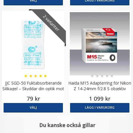
VÄLJ
LÄGG I VARUKORG
2 varianter
★
★
★
★
★
★
★
★
★
★
JJC SGD-50 Fuktabsorberande
Haida M15 Adapterring för Nikon
Silikagel – Skyddar din optik mot
Z 14-24mm f/2.8 S objektiv
fukt och kondens
79 kr
1 099 kr
VÄLJ
LÄGG I VARUKORG
Du kanske också gillar