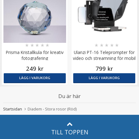
★
★
★
★
★
★
★
★
★
★
Prisma Kristallkula för kreativ
Ulanzi PT-16 Teleprompter för
fotografering
video och streamning för mobil
249 kr
799 kr
LÄGG I VARUKORG
LÄGG I VARUKORG
Du är här
Startsidan
Diadem - Stora rosor (Röd)
TILL TOPPEN