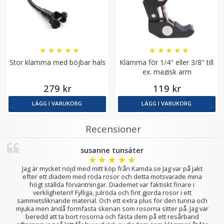
★
★
★
★
★
★
★
★
★
★
Stor klämma med böjbar hals
Klämma för 1/4" eller 3/8" till
ex. magisk arm
279 kr
119 kr
Jupio batteri (4st) AA 2700mAh laddbart
LÄGG I VARUKORG
LÄGG I VARUKORG
Recensioner
★
★
★
★
★
susanne tunsäter
★
★
★
★
★
199 kr
Jag är mycket nöjd med mitt köp från Kamda.se Jag var på jakt
efter ett diadem med röda rosor och detta motsvarade mina
högt ställda förväntningar. Diademet var faktiskt finare i
LÄGG I VARUKORG
verkligheten!! Fylliga, julröda och fint gjorda rosor i ett
sammetsliknande material. Och ett extra plus för den tunna och
mjuka men ändå formfasta skenan som rosorna sitter på. Jag var
beredd att ta bort rosorna och fästa dem på ett resårband