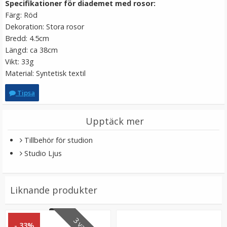
Specifikationer för diademet med rosor:
LÄGG I VARUKORG
Färg: Röd
Dekoration: Stora rosor
Bredd: 4.5cm
Längd: ca 38cm
Vikt: 33g
Material: Syntetisk textil
Tipsa
Upptäck mer
Ulanzi O-LOCK Magnetisk ringfäste till mobil
Tillbehör för studion
Studio Ljus
★
★
★
★
★
Liknande produkter
139 kr
LÄGG I VARUKORG
- 33%