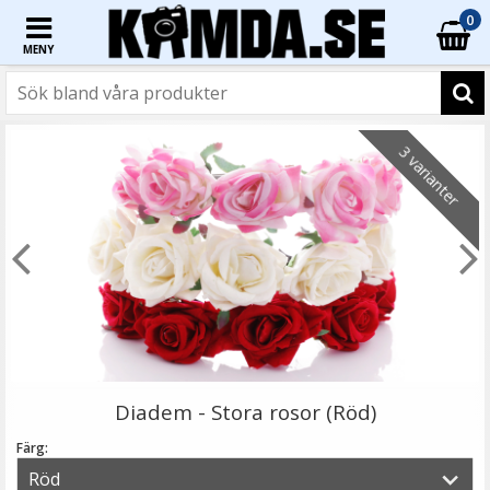
0
MENY
☓
3 varianter
Jupio batteri (4st) AAA 1000mAh laddbart
Diadem - Stora rosor (Röd)
Färg: