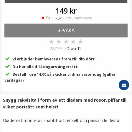
119 kr
149 kr
LÄGG I VARUKORG
Slut i lager
(Prel. i lager: Okänt)
BEVAKA
★
★
★
★
★
28779 -
iDiwa TL
Vi erbjuder hemleverans fram till din dörr
Du har alltid 14 dagars ångerrätt
Beställ före 14:00 så skickar vi dina varor idag (gäller
vardagar)
JJC Fodral för 2x kamerbatterier & 2x minne
SD/XQD/CF
Snygg rekvisita i form av ett diadem med rosor, piffar till
vilket porträtt som helst!
★
★
★
★
★
Diademet monteras snabbt och enkelt och passar de flesta.
79 kr