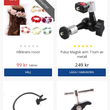
3 varianter
★
★
★
★
★
★
★
★
★
★
Hårkrans rosor
Puluz Magisk arm 7 tum av
JJC GC-3 Gråkort 3i1-paket 13 x 10 cm
metall
99 kr
249 kr
149 kr
VÄLJ
LÄGG I VARUKORG
★
★
★
★
★
139 kr
LÄGG I VARUKORG