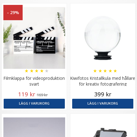
- 29%
★
★
★
★
★
★
★
★
★
★
Filmklappa för videoproduktion
Kiwifotos Kristallkula med hållare
svart
för kreativ fotografering
119 kr
399 kr
169 kr
LÄGG I VARUKORG
LÄGG I VARUKORG