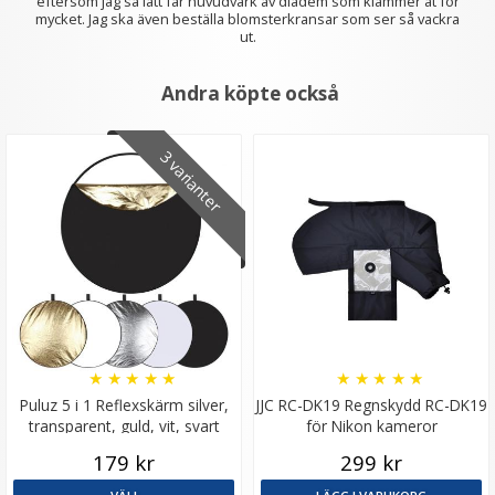
eftersom jag så lätt får huvudvärk av diadem som klämmer åt för
mycket. Jag ska även beställa blomsterkransar som ser så vackra
ut.
Andra köpte också
3 varianter
JJC Mjuk avtryckarknapp självhäftande Mörkröd
Konvex
★
★
★
★
★
69 kr
★
★
★
★
★
★
★
★
★
★
LÄGG I VARUKORG
Puluz 5 i 1 Reflexskärm silver,
JJC RC-DK19 Regnskydd RC-DK19
transparent, guld, vit, svart
för Nikon kameror
179 kr
299 kr