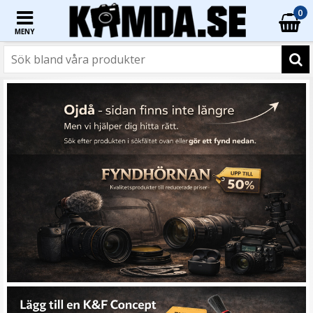
0
MENY