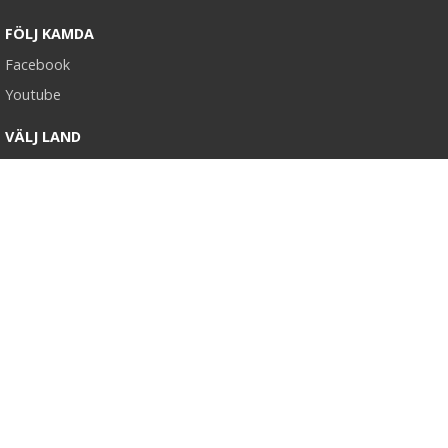
FÖLJ KAMDA
Facebook
Youtube
VÄLJ LAND
Sverige
Norge
Kommer snart
Kommer snart
Logga in