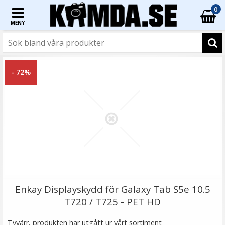
0
MENY
☓
- 33%
- 72%
TTArtisan Mini Magnetisk LED-belysning –
Retroinspirerad i form som en Filmrulle
Enkay Displayskydd för Galaxy Tab S5e 10.5
T720 / T725 - PET HD
Tyvärr, produkten har utgått ur vårt sortiment