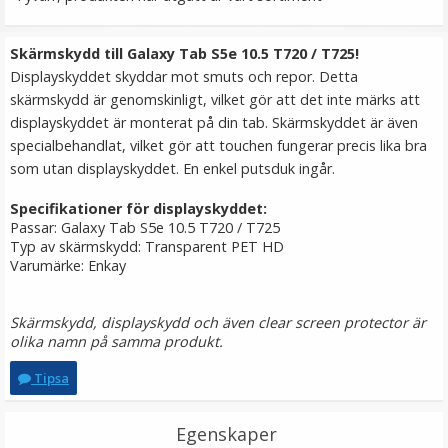
149 kr
Skärmskydd till Galaxy Tab S5e 10.5 T720 / T725!
LÄGG I VARUKORG
Displayskyddet skyddar mot smuts och repor. Detta
skärmskydd är genomskinligt, vilket gör att det inte märks att
displayskyddet är monterat på din tab. Skärmskyddet är även
specialbehandlat, vilket gör att touchen fungerar precis lika bra
som utan displayskyddet. En enkel putsduk ingår.
Specifikationer för displayskyddet:
Passar: Galaxy Tab S5e 10.5 T720 / T725
Typ av skärmskydd: Transparent PET HD
Varumärke: Enkay
Ulanzi Mobilhållare vridbar för stativ & blixtsko
Skärmskydd, displayskydd och även clear screen protector är
olika namn på samma produkt.
Tipsa
Egenskaper
149 kr