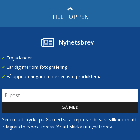
TILL TOPPEN
Nyhetsbrev
✔
Erbjudanden
JJC CL-B12 dammblåsare/blåsbälg för optik svart
✔
Lär dig mer om fotografering
✔
Få uppdateringar om de senaste produkterna
★
★
★
★
★
79 kr
LÄGG I VARUKORG
Genom att trycka på Gå med så accepterar du våra villkor och att
vi lagrar din e-postadress för att skicka ut nyhetsbrev.