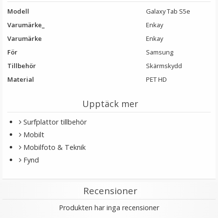
Modell
Galaxy Tab S5e
LÄGG I VARUKORG
Varumärke_
Enkay
Varumärke
Enkay
För
Samsung
Tillbehör
Skärmskydd
Material
PET HD
Upptäck mer
Surfplattor tillbehör
JJC Mjuk avtryckarknapp konkav Soft release button -
Mobilt
Röd
Mobilfoto & Teknik
Fynd
★
★
★
★
★
Recensioner
69 kr
Produkten har inga recensioner
LÄGG I VARUKORG