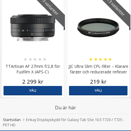
13 varianter
3 varianter
★
★
★
★
★
★
★
★
★
★
Puluz 15.5cm Ministativ röd för kamera &
TTArtisan AF 27mm f/2,8 för
JJC Ultra Slim CPL-filter – Klarare
mobilhållare av aluminium
Fujifilm X (APS-C)
färger och reducerade reflexer
2 299 kr
219 kr
★
★
★
★
★
VÄLJ
VÄLJ
199 kr
299 kr
Du är här
LÄGG I VARUKORG
Startsidan
Enkay Displayskydd för Galaxy Tab S5e 10.5 T720 / T725 -
PET HD