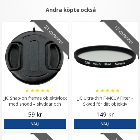
Andra köpte också
21 varianter
13 varianter
K&F Concept 10st Rengöringsstickor för fullformats
bildsensor
★
★
★
★
★
★
★
★
★
★
JJC Snap-on främre objektivlock
JJC Ultra-thin F-MCUV Filter -
med snodd – skyddar och
Skydd för ditt objektiv
förenklar
59 kr
149 kr
179 kr
VÄLJ
VÄLJ
LÄGG I VARUKORG