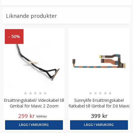
129 kr
LÄGG I VARUKORG
Liknande produkter
- 50%
PGYTECH Skyddsfilter (MRC UV) för DJI Spark
★
★
★
★
★
★
★
★
★
★
Ersättningskabel/ Videokabel till
Sunnylife Ersättningskabel
Gimbal för Mavic 2 Zoom
flatkabel till Gimbal för DJI Mavic
★
★
★
★
★
Mini 2
299 kr
399 kr
599 kr
69 kr
LÄGG I VARUKORG
LÄGG I VARUKORG
179 kr