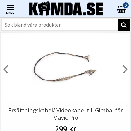
0
MENY
☓
- 33%
- 69%
- 77%
- 61%
- 75%
Sunnylife Tumskydd & skärmskydd för Mavic 2
Ersättningskabel/ Videokabel till Gimbal för
Mavic Pro
299 kr