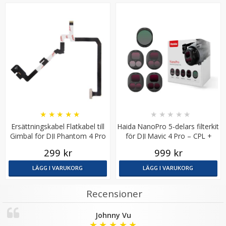
LÄGG I VARUKORG
★
★
★
★
★
★
★
★
★
★
Ersättningskabel Flatkabel till
Haida NanoPro 5-delars filterkit
Gimbal för DJI Phantom 4 Pro
för DJI Mavic 4 Pro – CPL +
4 st Motorskyddskåpor för DJI Mavic Pro blå
ND8–ND64
299 kr
999 kr
LÄGG I VARUKORG
LÄGG I VARUKORG
★
★
★
★
★
Recensioner
79 kr
Johnny Vu
★
★
★
★
★