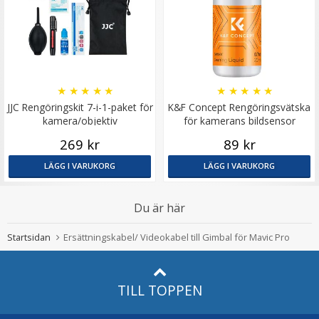
★
★
★
★
★
★
★
★
★
★
JJC Rengöringskit 7-i-1-paket för
K&F Concept Rengöringsvätska
kamera/objektiv
för kamerans bildsensor
269 kr
89 kr
LÄGG I VARUKORG
LÄGG I VARUKORG
Du är här
Startsidan
Ersättningskabel/ Videokabel till Gimbal för Mavic Pro
TILL TOPPEN