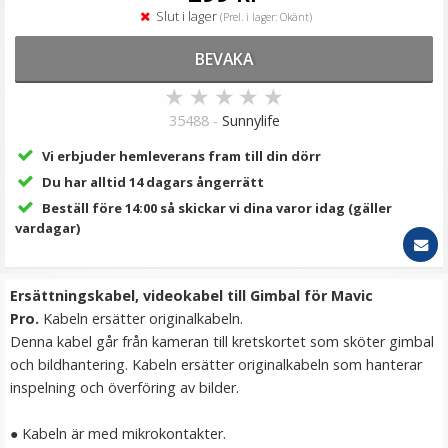
99 kr
Slut i lager
(Prel. i lager: Okänt)
149 kr
BEVAKA
LÄGG I VARUKORG
★
★
★
★
★
35488 -
Sunnylife
Vi erbjuder hemleverans fram till din dörr
Du har alltid 14 dagars ångerrätt
Beställ före 14:00 så skickar vi dina varor idag (gäller
vardagar)
Ersättningskabel, videokabel till Gimbal för Mavic
PGYTECH Nyckelband för DJI Mavic Pro fjärrkontroll
Pro.
Kabeln ersätter originalkabeln.
Denna kabel går från kameran till kretskortet som sköter gimbal
och bildhantering. Kabeln ersätter originalkabeln som hanterar
inspelning och överföring av bilder.
★
★
★
★
★
● Kabeln är med mikrokontakter.
39 kr