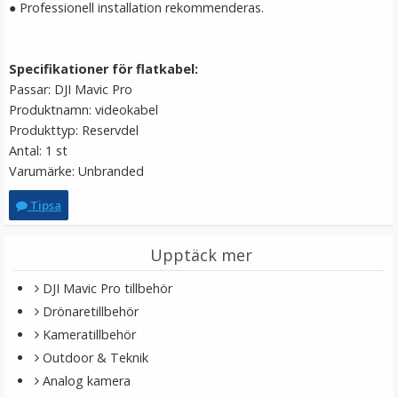
● Professionell installation rekommenderas.
129 kr
LÄGG I VARUKORG
Specifikationer för flatkabel:
Passar: DJI Mavic Pro
Produktnamn: videokabel
Produkttyp: Reservdel
Antal: 1 st
Varumärke: Unbranded
Tipsa
Upptäck mer
PGYTECH Propellerskydd för DJI Spark
DJI Mavic Pro tillbehör
Drönaretillbehör
Kameratillbehör
★
★
★
★
★
Outdoor & Teknik
Analog kamera
29 kr