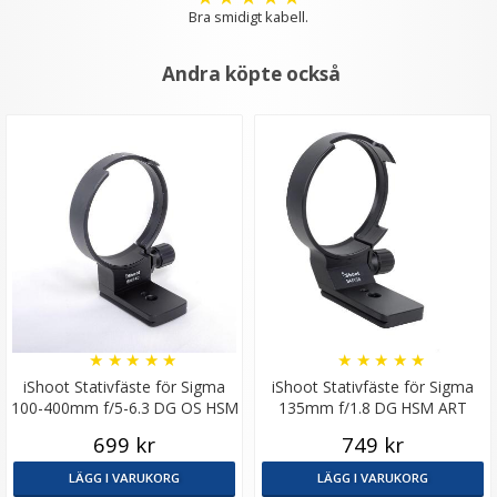
LÄGG I VARUKORG
Bra smidigt kabell.
Andra köpte också
PGYTECH Spakskydd/Joystickskydd för DJI Mavic Pro
fjärrkontroll
★
★
★
★
★
★
★
★
★
★
★
★
★
★
★
iShoot Stativfäste för Sigma
iShoot Stativfäste för Sigma
100-400mm f/5-6.3 DG OS HSM
135mm f/1.8 DG HSM ART
29 kr
Contemporary
119 kr
699 kr
749 kr
LÄGG I VARUKORG
LÄGG I VARUKORG
LÄGG I VARUKORG