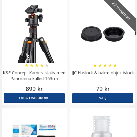
22 varianter
★
★
★
★
★
★
★
★
★
★
K&F Concept Kamerastativ med
JJC Huslock & bakre objektivlock
Panorama kulled 163cm
899 kr
79 kr
LÄGG I VARUKORG
VÄLJ