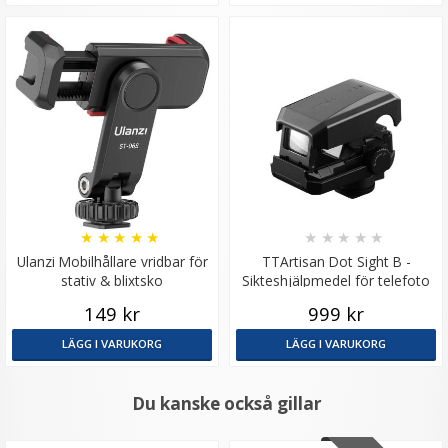
★
★
★
★
★
★
★
★
★
★
Ulanzi Mobilhållare vridbar för
TTArtisan Dot Sight B -
stativ & blixtsko
Sikteshjälpmedel för telefoto
149 kr
999 kr
LÄGG I VARUKORG
LÄGG I VARUKORG
Du kanske också gillar