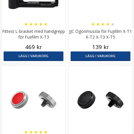
★
★
★
★
★
★
★
★
★
★
Fittest L-bracket med handgrepp
JJC Ögonmussla för Fujifilm X-T1
för Fujifilm X-T3
X-T2 X-T3 X-T5
469 kr
139 kr
LÄGG I VARUKORG
LÄGG I VARUKORG
★
★
★
★
★