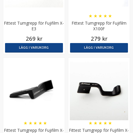
★
★
★
★
★
Fittest Tumgrepp för Fujifilm X-
Fittest Tumgrepp för Fujifilm
E3
X100F
269 kr
279 kr
LÄGG I VARUKORG
LÄGG I VARUKORG
JJC Deluxe avtryckarknapp - Röd & Svart
★
★
★
★
★
99 kr
LÄGG I VARUKORG
★
★
★
★
★
★
★
★
★
★
Fittest Tumgrepp för Fujifilm X-
Fittest Tumgrepp för Fujifilm X-