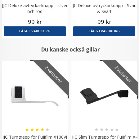
JJC Deluxe avtryckarknapp - silver
JJC Deluxe avtryckarknapp - Svart
och röd
& Svart
99 kr
99 kr
LÄGG I VARUKORG
LÄGG I VARUKORG
Du kanske också gillar
2 varianter
2 varianter
★
★
★
★
★
★
★
★
★
★
JJC Tumgrepp för Fujifilm X100VI
JJC Slim Tumgrepp för Fujifilm X-