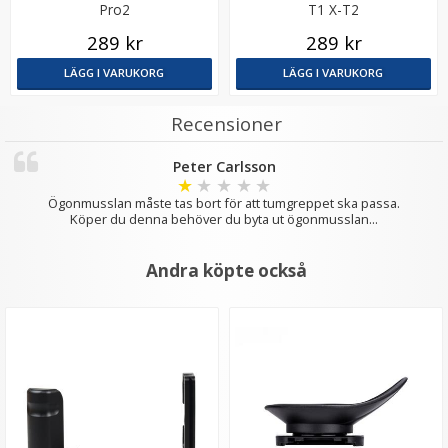
Pro2
T1 X-T2
289 kr
289 kr
LÄGG I VARUKORG
LÄGG I VARUKORG
Recensioner
Peter Carlsson
JJC Deluxe avtryckarknapp - Guld & Svart
★
★
★
★
★
Ögonmusslan måste tas bort för att tumgreppet ska passa.
Köper du denna behöver du byta ut ögonmusslan...
★
★
★
★
★
Andra köpte också
99 kr
LÄGG I VARUKORG