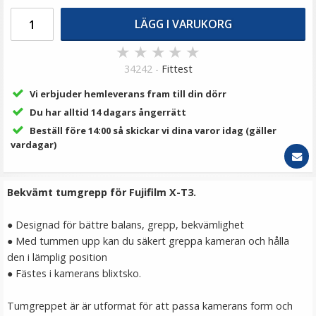
99 kr
LÄGG I VARUKORG
LÄGG I VARUKORG
★
★
★
★
★
34242 -
Fittest
Vi erbjuder hemleverans fram till din dörr
Du har alltid 14 dagars ångerrätt
Beställ före 14:00 så skickar vi dina varor idag (gäller
vardagar)
Bekvämt tumgrepp för Fujifilm X-T3.
JJC Mjuk avtryckarknapp konkav Soft release button -
Guld
● Designad för bättre balans, grepp, bekvämlighet
● Med tummen upp kan du säkert greppa kameran och hålla
den i lämplig position
★
★
★
★
★
● Fästes i kamerans blixtsko.
69 kr
Tumgreppet är är utformat för att passa kamerans form och