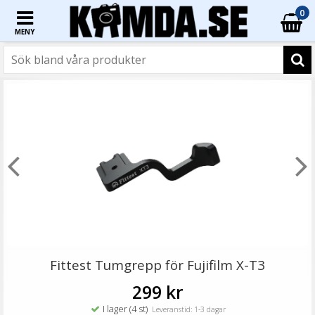
0
MENY
☓
JJC Deluxe avtryckarknapp - Guld & Brun
Fittest Tumgrepp för Fujifilm X-T3
299 kr
I lager (4 st)
Leveranstid: 1-3 dagar