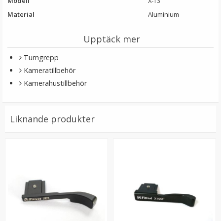
Modell
X-T3
Material
Aluminium
Upptäck mer
Tumgrepp
Kameratillbehör
Kamerahustillbehör
JJC mjuk avtrycksknapp grå – konvex Soft Release
Liknande produkter
Button
69 kr
LÄGG I VARUKORG