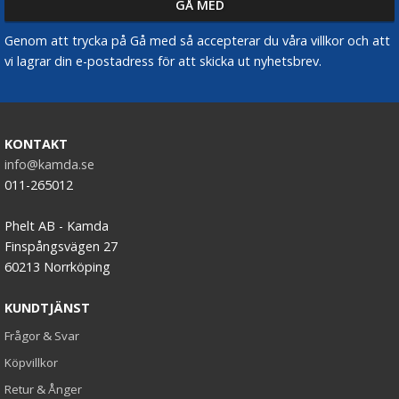
Genom att trycka på Gå med så accepterar du våra villkor och att
vi lagrar din e-postadress för att skicka ut nyhetsbrev.
KONTAKT
info@kamda.se
011-265012
Phelt AB - Kamda
Finspångsvägen 27
60213 Norrköping
KUNDTJÄNST
Frågor & Svar
Köpvillkor
Retur & Ånger