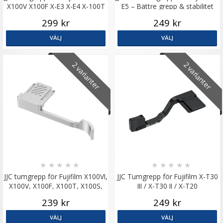
X100V X100F X-E3 X-E4 X-100T
E5 – Bättre grepp & stabilitet
299 kr
249 kr
VÄLJ
VÄLJ
2 varianter
2 varianter
★
★
★
★
★
★
★
★
★
★
JJC tumgrepp för Fujifilm X100VI,
JJC Tumgrepp för Fujifilm X-T30
X100V, X100F, X100T, X100S,
III / X-T30 II / X-T20
X100, X-E4, X-E3
239 kr
249 kr
VÄLJ
VÄLJ