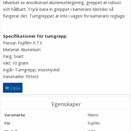
tillverkat av anodiserad aluminiumlegering, greppet är robust
LÄGG I VARUKORG
och hållbart. Tryck bara in greppet i kamerans blixtsko så
fungerar det. Tumgreppet är inte i vägen för kamerans reglage.
Specifikationer för tumgrepp:
Passar: Fujifilm X-T3
Material: Aluminium
Färg: Svart
Vikt: 10 gram
Ingår: Tumgrepp, insexnyckel
JJC Mjuk avtryckarknapp konkav Soft release button -
Varumärke: Fittest
Silver
Tipsa
★
★
★
★
★
Egenskaper
69 kr
Varumärke
Fittest
För
Fujifilm
LÄGG I VARUKORG