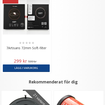
★
★
★
★
★
7Artisans 72mm Soft-filter
299 kr
599 kr
LÄGG I VARUKORG
Rekommenderat för dig
21 varianter