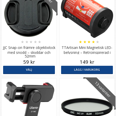
★
★
★
★
★
★
★
★
★
★
JJC Snap-on främre objektivlock
TTArtisan Mini Magnetisk LED-
med snodd – skyddar och
belysning – Retroinspirerad i
52mm
förenklar
form som en Filmrulle
59 kr
149 kr
VÄLJ
LÄGG I VARUKORG
13 varianter