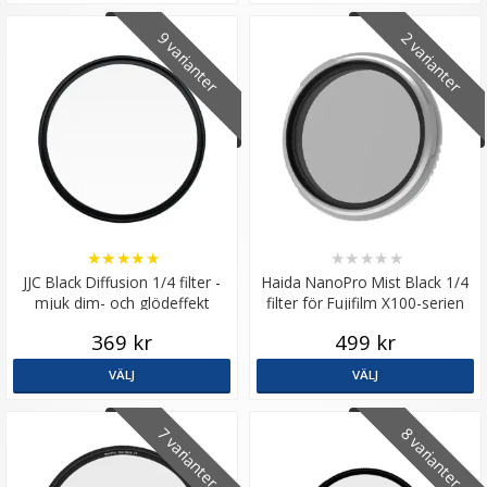
9 varianter
2 varianter
★
★
★
★
★
★
★
★
★
★
JJC Black Diffusion 1/4 filter -
Haida NanoPro Mist Black 1/4
mjuk dim- och glödeffekt
filter för Fujifilm X100-serien
369 kr
499 kr
VÄLJ
VÄLJ
7 varianter
8 varianter