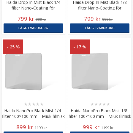
Haida Drop-In Mist Black 1/4
Haida Drop-In Mist Black 1/8
filter Nano-Coating för
filter Nano-Coating för
M10/M10-II
M10/M10-II
799 kr
799 kr
999 kr
999 kr
LÄGG I VARUKORG
LÄGG I VARUKORG
- 25 %
- 17 %
★
★
★
★
★
★
★
★
★
★
Haida NanoPro Black Mist 1/4-
Haida NanoPro Black Mist 1/8-
filter 100×100 mm – Mjuk filmisk
filter 100×100 mm – Mjuk filmisk
effekt
effekt
899 kr
999 kr
1199 kr
1199 kr