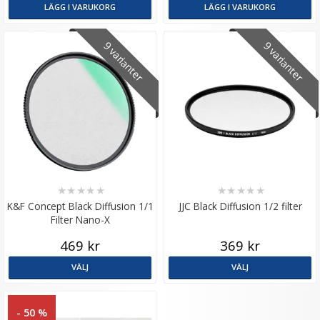
LÄGG I VARUKORG
LÄGG I VARUKORG
9 varianter
9 varianter
★
★
★
★
★
★
★
★
★
★
K&F Concept Black Diffusion 1/1
JJC Black Diffusion 1/2 filter
Filter Nano-X
469 kr
369 kr
VÄLJ
VÄLJ
- 50 %