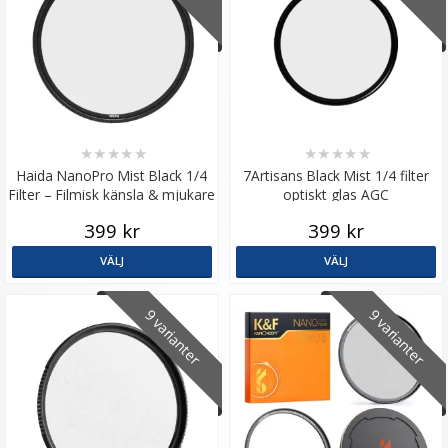
★
★
★
★
★
★
★
★
★
★
Haida NanoPro Mist Black 1/4
7Artisans Black Mist 1/4 filter
Filter – Filmisk känsla & mjukare
optiskt glas AGC
ljus
399 kr
399 kr
VÄLJ
VÄLJ
9 varianter
9 varianter