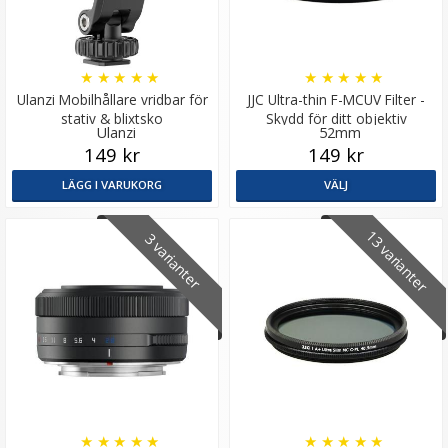
★
★
★
★
★
★
★
★
★
★
Ulanzi Mobilhållare vridbar för
JJC Ultra-thin F-MCUV Filter -
stativ & blixtsko
Skydd för ditt objektiv
Ulanzi
52mm
149 kr
149 kr
LÄGG I VARUKORG
VÄLJ
13 varianter
3 varianter
★
★
★
★
★
★
★
★
★
★