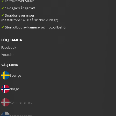
✔
Fri frakt över 500kr
✔
14 dagars ångerrätt
✔
Snabba leveranser
(beställ före 14:00 så skickar vi idag*)
✔
Stort utbud av kamera- och fototillbehör
FÖLJ KAMDA
Facebook
Youtube
VÄLJ LAND
Sverige
Norge
Kommer snart
Kommer snart