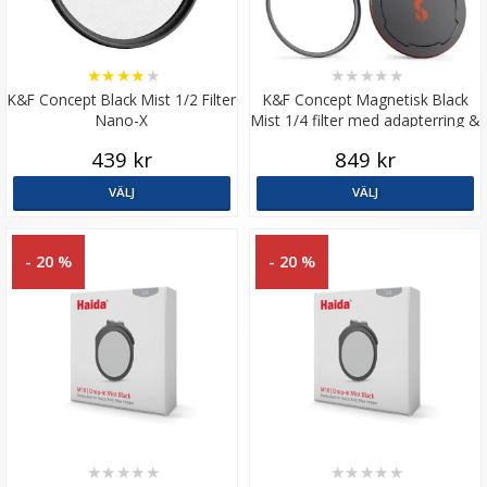
★
★
★
★
★
★
★
★
★
★
K&F Concept Black Mist 1/2 Filter
K&F Concept Magnetisk Black
Nano-X
Mist 1/4 filter med adapterring &
magnetlock
439 kr
849 kr
VÄLJ
VÄLJ
- 20 %
- 20 %
★
★
★
★
★
★
★
★
★
★