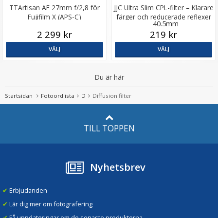
TTArtisan AF 27mm f/2,8 för
JJC Ultra Slim CPL-filter – Klarare
Fujifilm X (APS-C)
färger och reducerade reflexer
40.5mm
2 299 kr
219 kr
VÄLJ
VÄLJ
Du är här
Startsidan
Fotoordlista
D
Diffusion filter
TILL TOPPEN
Nyhetsbrev
✔
Erbjudanden
✔
Lär dig mer om fotografering
✔
Få uppdateringar om de senaste produkterna