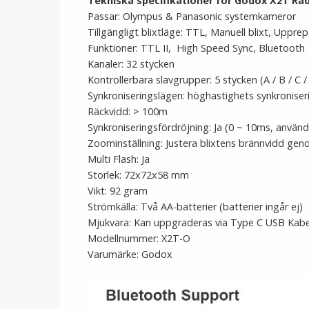
Tekniska specifikationer för
Godox X2T Rad
Passar: Olympus & Panasonic systemkameror
Tillgängligt blixtläge: TTL, Manuell blixt, Upprep
Funktioner: TTL II,
High Speed Sync, Bluetooth
Kanaler: 32 stycken
Kontrollerbara slavgrupper: 5 stycken (A / B / C /
Synkroniseringslägen: höghastighets synkroniseri
Räckvidd: > 100m
Synkroniseringsfördröjning: Ja (0 ~ 10ms, anvä
Zoominställning: Justera blixtens brännvidd ge
Multi Flash: Ja
Storlek: 72x72x58 mm
Vikt: 92 gram
Strömkälla: Två AA-batterier (batterier ingår ej)
Mjukvara: Kan uppgraderas via Type C USB Kabe
Modellnummer: X2T-O
Varumärke: Godox