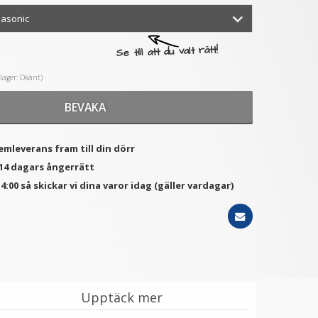
★
★
★
★
★
Se till att du valt rätt!
STARTRC hållare /
Multifunktionellt klämstativ
bordsställ för Osmo
för mindre kamera
i lager: Okänt)
Pocket
59 kr
149 kr
149 kr
BEVAKA
LÄGG I VARUKORG
LÄGG I VARUKORG
emleverans fram till din dörr
 14 dagars ångerrätt
4:00 så skickar vi dina varor idag (gäller vardagar)
Upptäck mer