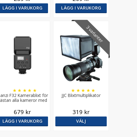
LÄGG I VARUKORG
LÄGG I VARUKORG
3 varianter
★
★
★
★
★
★
★
★
★
★
lanzi F32 Kamerablixt för
JJC Blixtmultiplikator
ästan alla kameror med
blixtsko
679 kr
319 kr
LÄGG I VARUKORG
VÄLJ