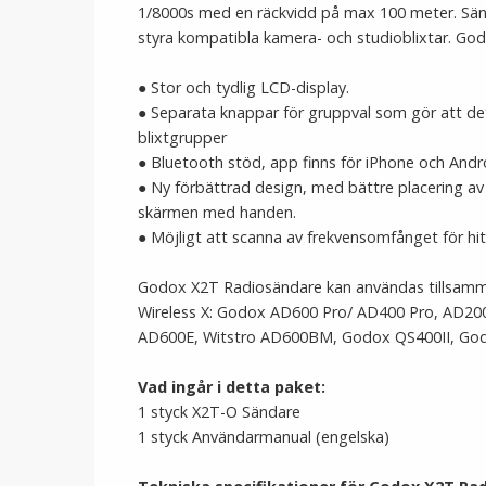
1/8000s med en räckvidd på max 100 meter. Sän
styra kompatibla kamera- och studioblixtar. Go
● Stor och tydlig LCD-display.
● Separata knappar för gruppval som gör att det g
blixtgrupper
● Bluetooth stöd, app finns för iPhone och Andr
● Ny förbättrad design, med bättre placering av 
skärmen med handen.
● Möjligt att scanna av frekvensomfånget för hit
Godox X2T Radiosändare kan användas tillsam
Wireless X: Godox AD600 Pro/ AD400 Pro, AD20
AD600E, Witstro AD600BM, Godox QS400II, God
Vad ingår i detta paket:
1 styck X2T-O Sändare
1 styck Användarmanual (engelska)