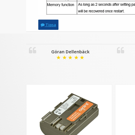
Tipsa
Göran Dellenbäck
★
★
★
★
★