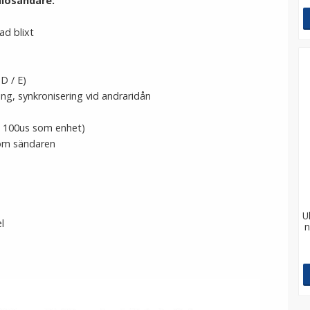
iosändare:
ad blixt
 D / E)
ng, synkronisering vid andraridån
nd 100us som enhet)
nom sändaren
U
l
n