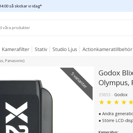
14:00 så skickar vi idag*
Kamerafilter
Stativ
Studio Ljus
Actionkameratillbehör
us, Panasonic)
Godox Bli
5 varianter
Olympus, 
3 varianter
35853 -
Godox
★
★
★
★
● Andra generatio
● Större LCD-dis
Kamerahus: