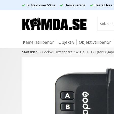
Fri frakt över 500kr
Hemleverans
Beställ före 
Kameratillbehör
Objektiv
Objektivtillbehör
Startsidan
Godox Blixtsändare 2.4GHz TTL X2T (för Olymp
Artiklar
Andra kunder köpte även
3 varianter