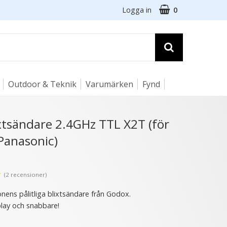
Logga in
0
Outdoor & Teknik
Varumärken
Fynd
☓
xtsändare 2.4GHz TTL X2T (för
Panasonic)
- 60%
★
(2 recensioner)
nens pålitliga blixtsändare från Godox.
play och snabbare!