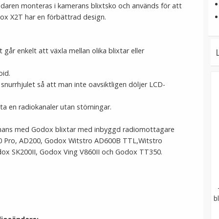
daren monteras i kamerans blixtsko och används för att
dox X2T har en förbättrad design.
år enkelt att växla mellan olika blixtar eller
oid.
snurrhjulet så att man inte oavsiktligen döljer LCD-
ta en radiokanaler utan störningar.
mans med Godox blixtar med inbyggd radiomottagare
0 Pro, AD200, Godox Witstro AD600B TTL,Witstro
ox SK200II, Godox Ving V860II och Godox TT350.
b