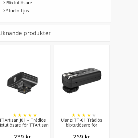
Blixtutlösare
Studio Ljus
Liknande produkter
★
★
★
★
★
★
★
★
★
★
TTArtisan J01 – Trådlös
Ulanzi TT-01 Trådlös
lixtutlösare för TTArtisan
blixtutlösare för
M01
kamerablixt F32
239 kr
269 kr