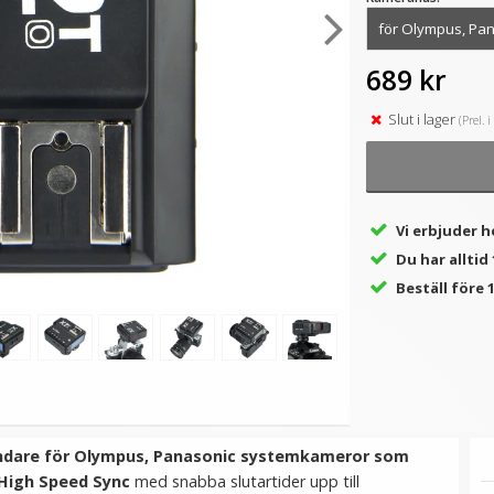
689 kr
★
★
★
★
★
★
★
★
★
★
med
Fotoparaply Silver med
Ledbar Paraplyhållare
ll
svart utsida
metall med 2 stycken
Slut i lager
(Prel. 
spigot
199 kr
189 kr
VÄLJ
LÄGG I VARUKORG
Vi erbjuder h
Du har alltid
Beställ före 1
ändare för Olympus, Panasonic systemkameror som
 High Speed Sync
med snabba slutartider upp till