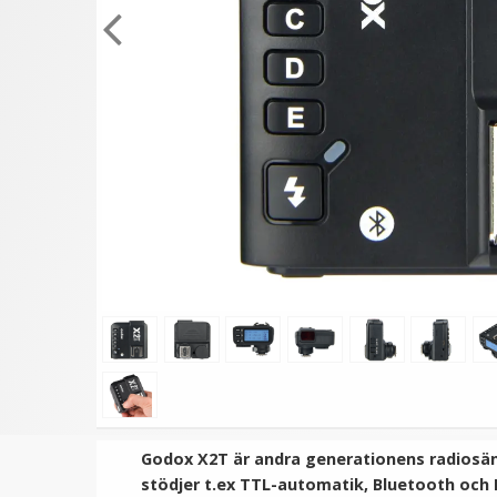
★
★
★
★
★
★
★
★
★
★
JJC Rektangulär softbox
Ledbar Paraplyhållare 
universal modell för
dubbla blixtfäste i meta
Speedlight
inkl spigot
149 kr
179 kr
VÄLJ
LÄGG I VARUKORG
Godox X2T är andra generationens radios
stödjer t.ex TTL-automatik, Bluetooth och