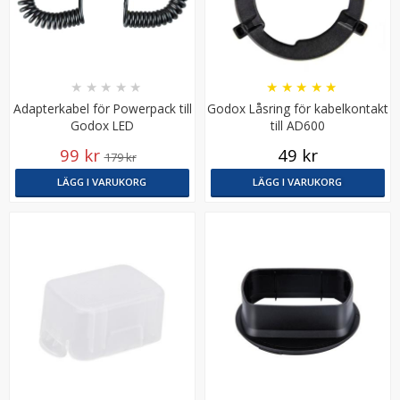
★
★
★
★
★
★
★
★
★
★
Adapterkabel för Powerpack till
Godox Låsring för kabelkontakt
Godox LED
till AD600
99 kr
49 kr
179 kr
LÄGG I VARUKORG
LÄGG I VARUKORG
Step Up Ring 52-67mm - Gör filtergängan större
★
★
★
★
★
69 kr
LÄGG I VARUKORG