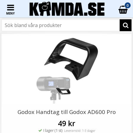
0
MENY
☓
Ulanzi Mobilhållare vridbar för stativ & blixtsko
Godox Handtag till Godox AD600 Pro
49 kr
I lager (1 st)
Leveranstid: 1-3 dagar