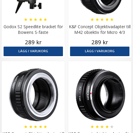
★
★
★
★
★
★
★
★
★
★
Godox S2 Speedlite bracket för
K&F Concept Objektivadapter till
Bowens S-fäste
M42 objektiv för Micro 4/3
kamerahus
289 kr
289 kr
JJC Mjuk avtryckarknapp konkav Soft release button -
LÄGG I VARUKORG
LÄGG I VARUKORG
Röd
69 kr
LÄGG I VARUKORG
★
★
★
★
★
★
★
★
★
★