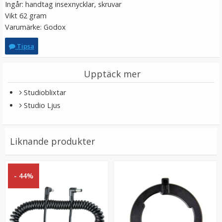
Ingår: handtag insexnycklar, skruvar
LÄGG I VARUKORG
Vikt 62 gram
Varumärke: Godox
Tipsa
Upptäck mer
Studioblixtar
Studio Ljus
K&F Concept Rengöringsvätska för kamerans
Liknande produkter
bildsensor
★
★
★
★
★
- 44%
89 kr
LÄGG I VARUKORG