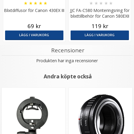
★
★
★
★
★
★
★
★
★
★
Blixtdiffusor för Canon 430EX III
JJC FA-C580 Monteringsring för
blixttillbehör för Canon 580EXII
& många fler
69 kr
119 kr
LÄGG I VARUKORG
LÄGG I VARUKORG
Recensioner
JJC Kameraväska för spegellös systemkamera Svart
Produkten har inga recensioner
OC-F1
Andra köpte också
129 kr
LÄGG I VARUKORG