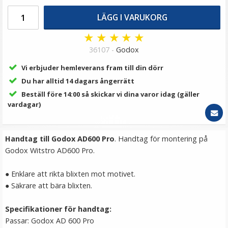
149 kr
LÄGG I VARUKORG
LÄGG I VARUKORG
★
★
★
★
★
36107 -
Godox
Vi erbjuder hemleverans fram till din dörr
Du har alltid 14 dagars ångerrätt
Beställ före 14:00 så skickar vi dina varor idag (gäller
vardagar)
Handtag till Godox AD600 Pro
. Handtag för montering på
TTArtisan Mini Magnetisk LED-belysning –
Godox Witstro AD600 Pro.​
Retroinspirerad i form som en Filmrulle
● Enklare att rikta blixten mot motivet.
● Säkrare att bära blixten.
★
★
★
★
★
Specifikationer för handtag:
149 kr
Passar: Godox AD 600 Pro