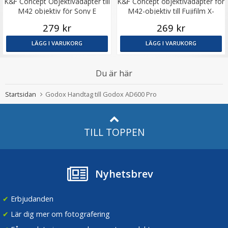
K&F Concept Objektivadapter till
K&F Concept objektivadapter för
M42 objektiv för Sony E
M42-objektiv till Fujifilm X-
kamerahus
kamerahus
279 kr
269 kr
LÄGG I VARUKORG
LÄGG I VARUKORG
Du är här
Startsidan
Godox Handtag till Godox AD600 Pro
TILL TOPPEN
Nyhetsbrev
✔
Erbjudanden
✔
Lär dig mer om fotografering