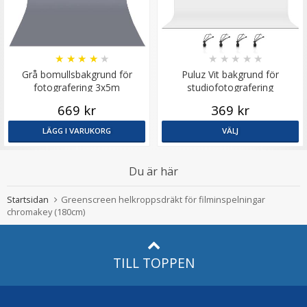
★
★
★
★
★
★
★
★
★
★
Grå bomullsbakgrund för
Puluz Vit bakgrund för
fotografering 3x5m
studiofotografering
669 kr
369 kr
LÄGG I VARUKORG
VÄLJ
Du är här
Startsidan
Greenscreen helkroppsdräkt för filminspelningar
chromakey (180cm)
TILL TOPPEN