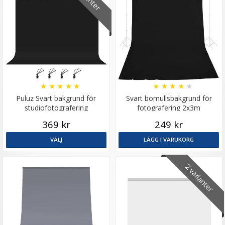
★
★
★
★
★
★
★
★
★
★
Puluz Svart bakgrund för
Svart bomullsbakgrund för
studiofotografering
fotografering 2x3m
369 kr
249 kr
VÄLJ
LÄGG I VARUKORG
2 varianter