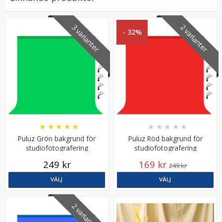
3 varianter
2 varianter
- 32%
JJC Mjuk avtryckarknapp konkav Soft release button -
Silver
★
★
★
★
★
★
★
★
★
★
Puluz Grön bakgrund för
Puluz Röd bakgrund för
★
★
★
★
★
studiofotografering
studiofotografering
249 kr
169 kr
69 kr
249 kr
VÄLJ
VÄLJ
LÄGG I VARUKORG
2 varianter