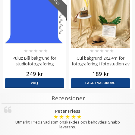
★
★
★
★
★
★
★
★
★
★
Kamerarem - Blå vit mönster
Puluz Blå bakgrund för
Gul bakgrund 2x2.4m för
studiofotografering
fotografering i fotostudion av
polyester
249 kr
189 kr
★
★
★
★
★
VÄLJ
LÄGG I VARUKORG
79 kr
119 kr
Recensioner
LÄGG I VARUKORG
Peter Friess
★
★
★
★
★
Utmärkt! Precis vad som önskakdes och behövdes! Snabb
leverans.