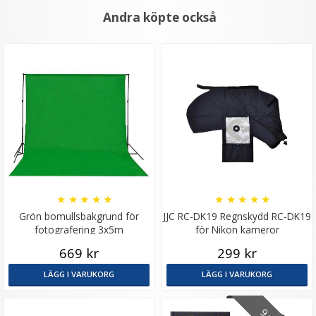
Andra köpte också
★
★
★
★
★
★
★
★
★
★
Grön bomullsbakgrund för
JJC RC-DK19 Regnskydd RC-DK19
fotografering 3x5m
för Nikon kameror
669 kr
299 kr
LÄGG I VARUKORG
LÄGG I VARUKORG