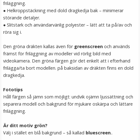
friläggning.
LÄGG I VARUKORG
● Helkroppstäckning med dold dragkedja bak – minimerar
störande detaljer.
● Slitstark och användarvänlig polyester – lätt att ta på/av och
röra sig i.
Den gröna dräkten kallas även för
greenscreen
och används
främst för friläggning av modeller vid rörlig bild med
videokamera. Den gröna färgen gör det enkelt att i efterhand
frilägga/ta bort modellen. på baksidan av dräkten finns en dold
dragkedja.
Puluz Vristfäste för GoPro HERO9 Black /8 /7 /6 /5 /4
/3+ /3 /2 /1
Fototips
Håll färgen så jämn som möjligt: undvik ojämn ljussättning och
separera modell och bakgrund för mjukare oskärpa och lättare
★
★
★
★
★
friläggning.
59 kr
Är ditt motiv grön?
Välj i stället en blå bakgrund – så kallad
bluescreen
..
LÄGG I VARUKORG