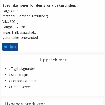
Specifikationer för den gröna bakgrunden:
Färg: Grön
Material: Klorfiber (textilfiber)
Vikt: 300 gram
Längd. 180 cm
Ingår: Helkroppsdräkt
Varumärke: Unbranded
Tipsa
Ulanzi Mobilhållare vridbar för stativ & blixtsko
Upptäck mer
Tygbakgrunder
★
★
★
★
★
Studio Ljus
Fotobakgrunder
149 kr
Green Screen
LÄGG I VARUKORG
Liknande produkter