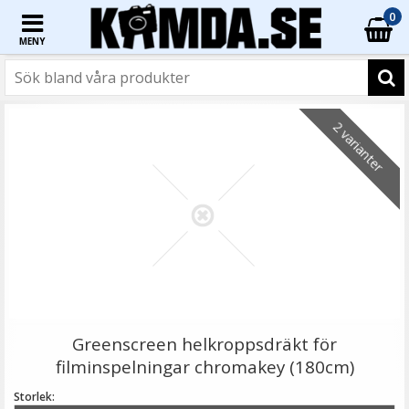
0
MENY
☓
- 33%
2 varianter
JJC MSA-3 Adapter universal blixtsko till 1/4-tums
hane
Greenscreen helkroppsdräkt för
filminspelningar chromakey (180cm)
Storlek: