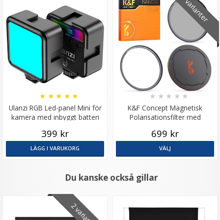
9 varianter
★
★
★
★
★
★
★
★
★
★
Ulanzi RGB Led-panel Mini för
K&F Concept Magnetisk
kamera med inbyggt batteri
Polarisationsfilter med
adapterring & magnetlock
399 kr
699 kr
LÄGG I VARUKORG
VÄLJ
Du kanske också gillar
2 varianter