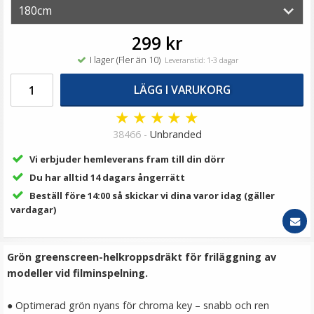
79 kr
299 kr
LÄGG I VARUKORG
I lager (Fler än 10)
Leveranstid: 1-3 dagar
LÄGG I VARUKORG
★
★
★
★
★
38466 -
Unbranded
Vi erbjuder hemleverans fram till din dörr
Du har alltid 14 dagars ångerrätt
Beställ före 14:00 så skickar vi dina varor idag (gäller
vardagar)
Stativskruv/spigot/gängadapter 3 i 1-kit
Grön greenscreen-helkroppsdräkt för friläggning av
modeller vid filminspelning.
79 kr
●
Optimerad grön nyans för chroma key – snabb och ren