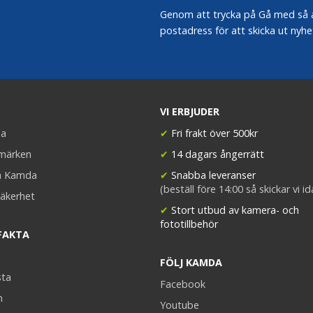
Genom att trycka på Gå med så acc
postadress för att skicka ut nyhe
VI ERBJUDER
a
✔
Fri frakt över 500kr
umärken
✔
14 dagars ångerrätt
a Kamda
✔
Snabba leveranser
(beställ före 14:00 så skickar vi i
äkerhet
✔
Stort utbud av kamera- och
fototillbehör
FAKTA
FÖLJ KAMDA
sta
Facebook
n
Youtube