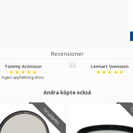
Recensioner
Tommy Aronsson
Lennart Svensson
★
★
★
★
★
★
★
★
★
★
Ingen uppfattning ännu.
Andra köpte också
13
14 variants