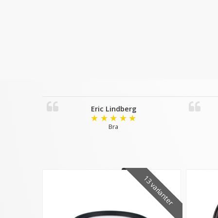
Eric Lindberg
★
★
★
★
★
Bra
13 varianter