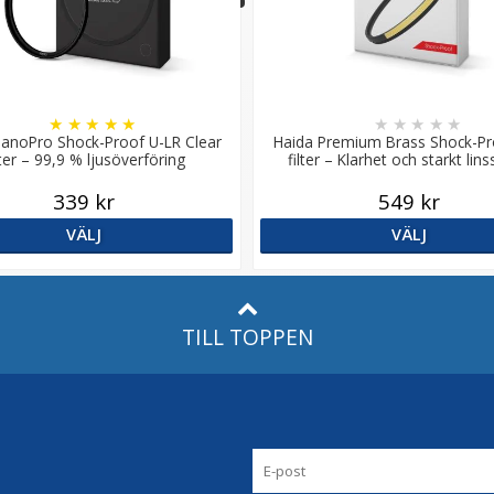
★
★
★
★
★
★
★
★
★
★
anoPro Shock-Proof U-LR Clear
Haida Premium Brass Shock-Pr
lter – 99,9 % ljusöverföring
filter – Klarhet och starkt lin
339 kr
549 kr
VÄLJ
VÄLJ
TILL TOPPEN