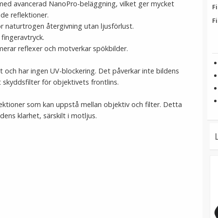
las med avancerad NanoPro-beläggning, vilket ger mycket
Fi
e reflektioner.
Fi
 naturtrogen återgivning utan ljusförlust.
fingeravtryck.
imerar reflexer och motverkar spökbilder.
lt och har ingen UV-blockering. Det påverkar inte bildens
skyddsfilter för objektivets frontlins.
lektioner som kan uppstå mellan objektiv och filter. Detta
ens klarhet, särskilt i motljus.