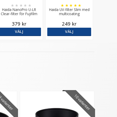
★
★
★
★
★
★
★
★
★
★
Haida NanoPro U-LR
Haida UV-filter Slim med
Clear-filter för Fujifilm
multicoating
GFX100RF – Ultralåga
reflexer
379 kr
249 kr
VÄLJ
VÄLJ
 varianter
10 varianter