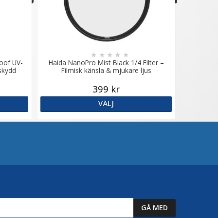
★
★
★
★
★
oof UV-
Haida NanoPro Mist Black 1/4 Filter –
sskydd
Filmisk känsla & mjukare ljus
399 kr
VÄLJ