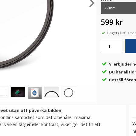
599 kr
★
★
★
★
★
★
★
★
★
★
 -
Step Up Ring 40.5-52mm -
JJC Objektivlockshållare för
H
e
Gör filtergängan större
Fujifilm
I lager (1 st)
Levera
69 kr
79 kr
LÄGG I VARUKORG
LÄGG I VARUKORG
Vi erbjuder h
Du har alltid
Beställ före 1
ivet utan att påverka bilden
frontlins samtidigt som det bibehåller maximal
V
r varken färger eller kontrast, vilket gör det till ett
D