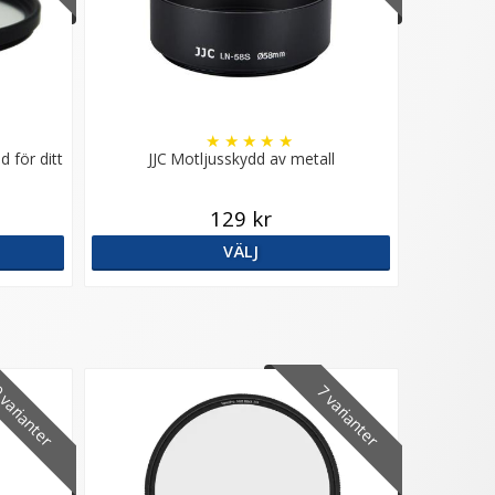
★
★
★
★
★
d för ditt
JJC Motljusskydd av metall
129 kr
VÄLJ
varianter
7 varianter