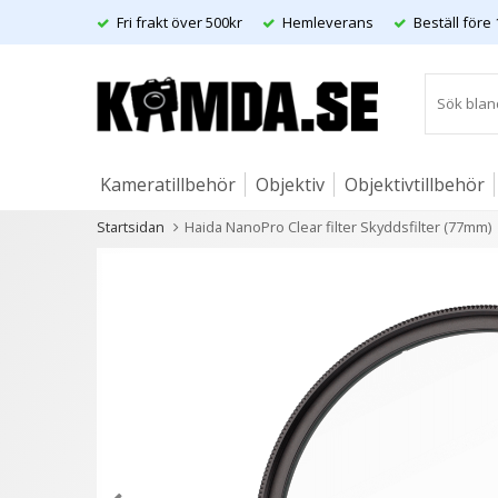
Fri frakt över 500kr
Hemleverans
Beställ före 
Kameratillbehör
Objektiv
Objektivtillbehör
Startsidan
Haida NanoPro Clear filter Skyddsfilter (77mm)
Artiklar
Andra kunder köpte även