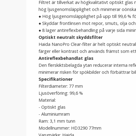
Filtret är tillverkat av högkvalitativt optiskt g
hög ljusgenomsläpplighet och minimerar oönskad
● Hög ljusgenomsläpplighet på upp till 99,6 % för
● Skyddar frontlinsen mot repor, smuts, olja och 
● 8 lager antireflexbehandling på varje sida min
Optiskt neutralt skyddsfilter
Haida NanoPro Clear-filter är helt optiskt neutra
färger eller kontrast och används främst som ett 
Antireflexbehandlat glas
Den flerskiktsbelagda ytan reducerar interna ref
minimerar risken för spökbilder och förbättrar bild
Specifikationer
Filterdiameter: 77 mm
Ljusöverföring: 99,6 %
Material:
- Optiskt glas
- Aluminiumram
Ram: 3,1 mm tunn
Modellnummer: HD3290 77mm
Varumärke: Haida