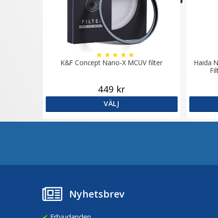
★
★
★
★
★
K&F Concept Nano-X MCUV filter
Haida N
Fi
449 kr
VÄLJ
Nyhetsbrev
✔
Erbjudanden