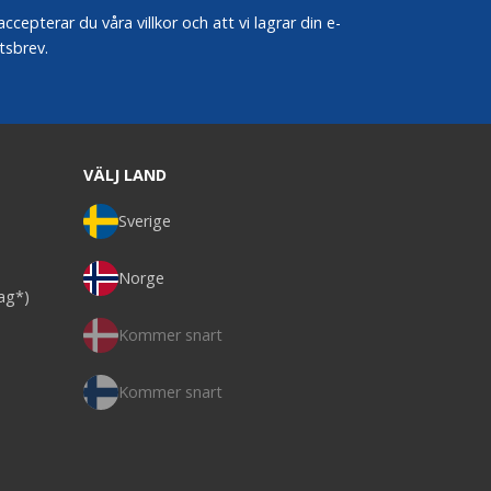
epterar du våra villkor och att vi lagrar din e-
tsbrev.
VÄLJ LAND
Sverige
Norge
dag*)
Kommer snart
Kommer snart