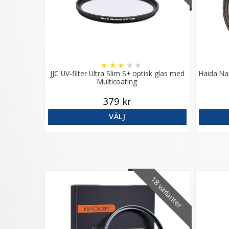
★
★
★
★
★
JJC UV-filter Ultra Slim S+ optisk glas med
Haida Nan
Multicoating
379 kr
VÄLJ
18 varianter