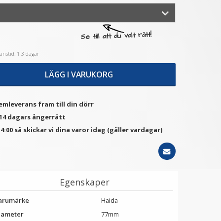
★
★
★
★
★
★
★
★
★
★
Se till att du valt rätt!
aida Magnetisk Step Up
Step Up Ring 67-72mm -
Ring 58-82mm - Gör
Gör filtergängan större
nstid: 1-3 dagar
filtergängan större
199 kr
69 kr
LÄGG I VARUKORG
LÄGG I VARUKORG
LÄGG I VARUKORG
emleverans fram till din dörr
 14 dagars ångerrätt
4:00 så skickar vi dina varor idag (gäller vardagar)
Egenskaper
arumärke
Haida
iameter
77mm