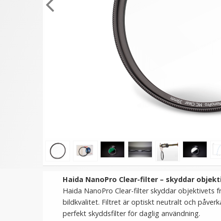
★
★
★
★
★
★
★
★
★
★
Haida Magnetisk Step Up
Step Up Ring 46-58mm
Ring 72-82mm - Gör
Gör filtergängan störr
filtergängan större
199 kr
69 kr
LÄGG I VARUKORG
LÄGG I VARUKORG
Haida NanoPro Clear-filter – skyddar objekt
Haida NanoPro Clear-filter skyddar objektivets 
bildkvalitet. Filtret är optiskt neutralt och påverka
perfekt skyddsfilter för daglig användning.