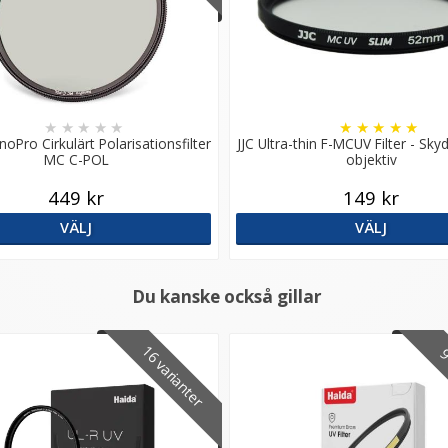
★
★
★
★
★
★
★
★
★
★
oPro Cirkulärt Polarisationsfilter
JJC Ultra-thin F-MCUV Filter - Skyd
MC C-POL
objektiv
449 kr
149 kr
VÄLJ
VÄLJ
Du kanske också gillar
16 varianter
9 