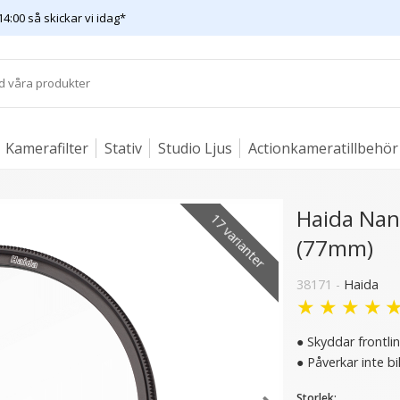
14:00 så skickar vi idag*
Kamerafilter
Stativ
Studio Ljus
Actionkameratillbehör
Haida Nano
17 varianter
(77mm)
38171 -
Haida
★
★
★
★
● Skyddar frontlin
● Påverkar inte bi
Storlek: