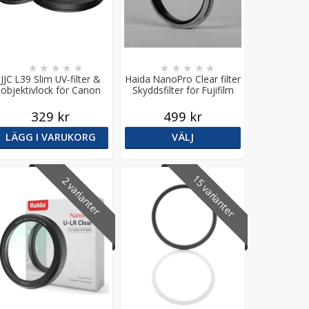
★
★
★
★
★
★
★
★
★
★
JJC L39 Slim UV-filter &
Haida NanoPro Clear filter
objektivlock för Canon
Skyddsfilter för Fujifilm
Powershot V10
X100-serien
329 kr
499 kr
LÄGG I VARUKORG
VÄLJ
15 varianter
2 varianter