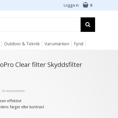
Logga in
0
Outdoor & Teknik
Varumärken
Fynd
☓
Pro Clear filter Skyddsfilter
★
(3 recensioner)
sen effektivt
ldens färger eller kontrast