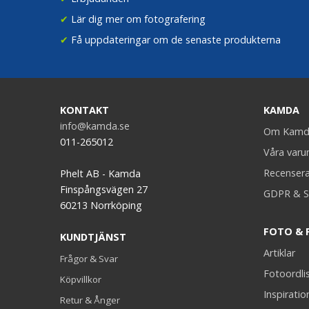
✔
Lär dig mer om fotografering
✔
Få uppdateringar om de senaste produkterna
KONTAKT
KAMDA
info@kamda.se
Om Kamd
011-265012
Våra var
Recenser
Phelt AB - Kamda
Finspångsvägen 27
GDPR & S
60213 Norrköping
FOTO & 
KUNDTJÄNST
Artiklar
Frågor & Svar
Fotoordli
Köpvillkor
Inspiratio
Retur & Ånger