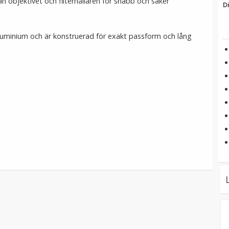
an objektivet och filterhållaren för snabb och säker
D
k aluminium och är konstruerad för exakt passform och lång