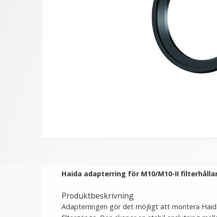
★
★
★
★
★
Step Up Ring 58-62mm -
Step Up Ring 72-77mm
Gör filtergängan större
Gör filtergängan störr
79 kr
79 kr
LÄGG I VARUKORG
LÄGG I VARUKORG
Haida adapterring för M10/M10-II filterhålla
Produktbeskrivning
Adapterringen gör det möjligt att montera Haida