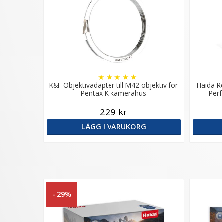
★
★
★
★
★
K&F Objektivadapter till M42 objektiv för
Haida R
Pentax K kamerahus
Perf
229 kr
LÄGG I VARUKORG
- 29%