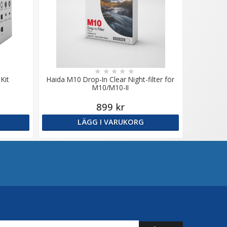
★
★
★
★
★
Kit
Haida M10 Drop-In Clear Night-filter för
M10/M10-II
899 kr
LÄGG I VARUKORG