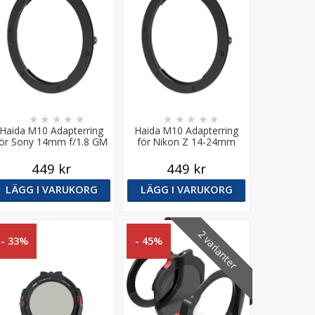
★
★
★
★
★
★
★
★
★
★
Haida M10 Adapterring
Haida M10 Adapterring
för Sony 14mm f/1.8 GM
för Nikon Z 14-24mm
f/2.8 S
449 kr
449 kr
LÄGG I VARUKORG
LÄGG I VARUKORG
2 varianter
- 33%
- 45%