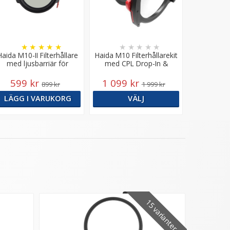
★
★
★
★
★
★
★
★
★
★
Haida M10-II Filterhållare
Haida M10 Filterhållarekit
med ljusbarriär för
med CPL Drop-In &
100mm filter
adapterring för 100mm
filter
599 kr
1 099 kr
899 kr
1 999 kr
LÄGG I VARUKORG
VÄLJ
15 varianter