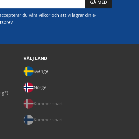
epterar du våra villkor och att vi lagrar din e-
tsbrev.
VÄLJ LAND
Sverige
Norge
dag*)
Kommer snart
Kommer snart