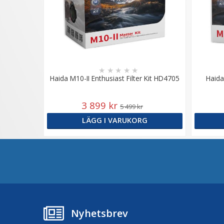
★
★
★
★
★
Haida M10-II Enthusiast Filter Kit HD4705
Haida
3 899 kr
5 499 kr
LÄGG I VARUKORG
Nyhetsbrev