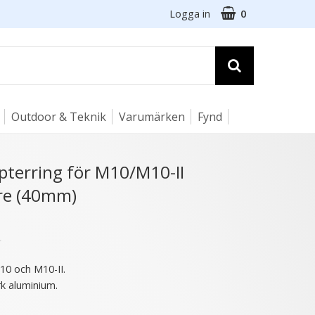
Logga in
0
Outdoor & Teknik
Varumärken
Fynd
☓
pterring för M10/M10-II
are (40mm)
★
10 och M10-II.
rk aluminium.