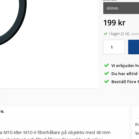
199 kr
★
★
★
★
★
★
★
★
★
★
 -
Step Up Ring 77-82mm -
JJC Omvändningsring för
S
e
Gör filtergängan större
Nikon F kamerahus
I lager (2 st)
Levera
79 kr
149 kr
LÄGG I VARUKORG
VÄLJ
Vi erbjuder h
Du har alltid
Beställ före 1
re.
Fi
 M10 eller M10-II filterhållare på objektiv med 40 mm
V