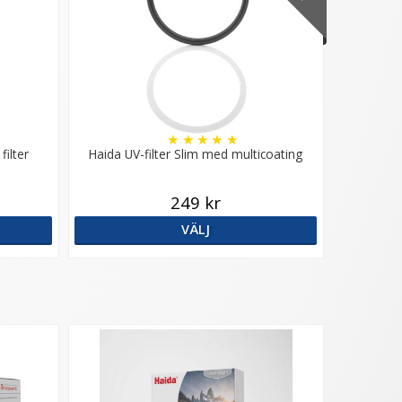
★
★
★
★
★
filter
Haida UV-filter Slim med multicoating
249 kr
VÄLJ