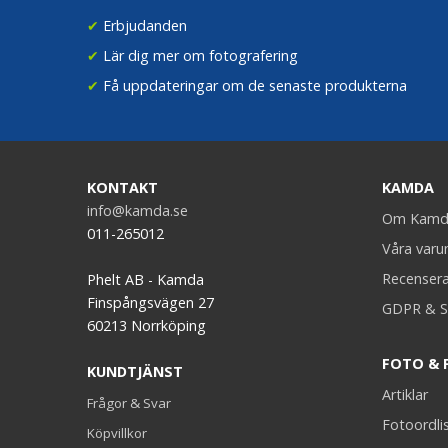
✔
Erbjudanden
✔
Lär dig mer om fotografering
✔
Få uppdateringar om de senaste produkterna
KONTAKT
KAMDA
info@kamda.se
Om Kamd
011-265012
Våra var
Recenser
Phelt AB - Kamda
Finspångsvägen 27
GDPR & S
60213 Norrköping
FOTO & 
KUNDTJÄNST
Artiklar
Frågor & Svar
Fotoordli
Köpvillkor