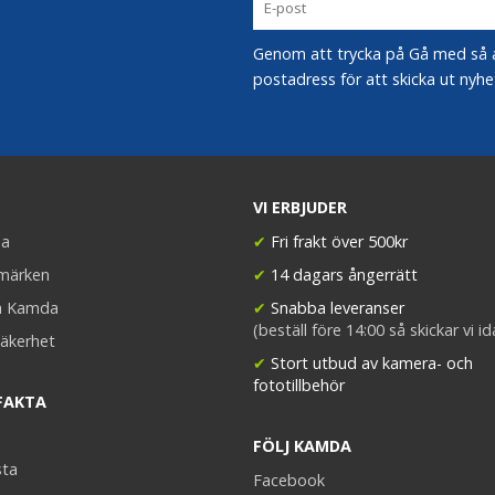
Genom att trycka på Gå med så acc
postadress för att skicka ut nyhe
VI ERBJUDER
a
✔
Fri frakt över 500kr
umärken
✔
14 dagars ångerrätt
a Kamda
✔
Snabba leveranser
(beställ före 14:00 så skickar vi i
äkerhet
✔
Stort utbud av kamera- och
fototillbehör
FAKTA
FÖLJ KAMDA
sta
Facebook