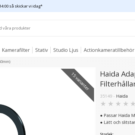
14:00 så skickar vi idag*
Kamerafilter
Stativ
Studio Ljus
Actionkameratillbehör
(40mm)
Haida Ada
15 varianter
Filterhåll
2 varianter
35149 -
Haida
★
★
★
★
● Passar Haida M
● Lätt och slitsta
Storlek: