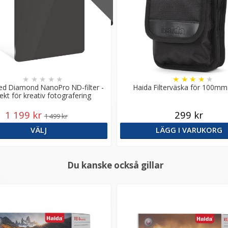
★
★
★
★
★
★
★
★
★
★
ed Diamond NanoPro ND-filter -
Haida Filterväska för 100mm 
ekt för kreativ fotografering
1 199 kr
299 kr
1 499 kr
VÄLJ
LÄGG I VARUKORG
Du kanske också gillar