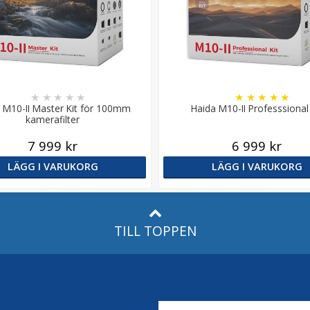
★
★
★
★
★
★
★
★
★
★
 M10-II Master Kit för 100mm
Haida M10-II Professsional 
kamerafilter
7 999 kr
6 999 kr
LÄGG I VARUKORG
LÄGG I VARUKORG
TILL TOPPEN