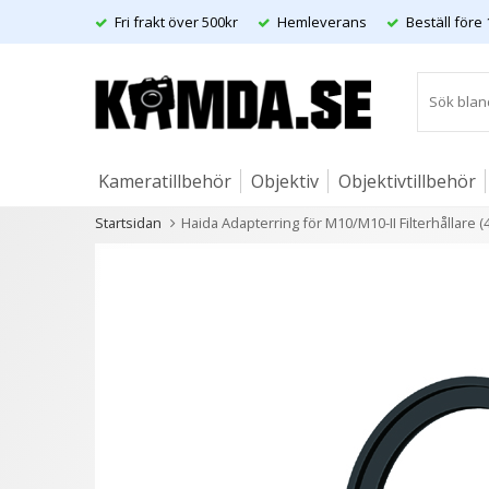
Fri frakt över 500kr
Hemleverans
Beställ före 
Kameratillbehör
Objektiv
Objektivtillbehör
Startsidan
Haida Adapterring för M10/M10-II Filterhållare 
Artiklar
Andra kunder köpte även