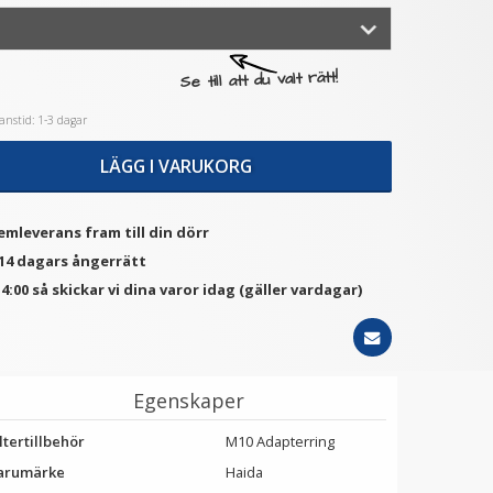
★
★
★
★
★
★
★
★
★
★
Se till att du valt rätt!
tep Up Ring 40.5-52mm -
2st C-ringar 1/4-tum
Gör filtergängan större
monteringskruvar - Bexin
nstid: 1-3 dagar
LS096
69 kr
119 kr
LÄGG I VARUKORG
LÄGG I VARUKORG
LÄGG I VARUKORG
emleverans fram till din dörr
 14 dagars ångerrätt
4:00 så skickar vi dina varor idag (gäller vardagar)
Egenskaper
ltertillbehör
M10 Adapterring
arumärke
Haida