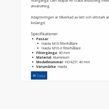
filtergänga. Den skapar en stabil anslutning mell
användning.
Adapterringen är tillverkad av lätt och slitstar
livslängd.
Specifikationer
Passar
:
Haida M10 filterhållare
Haida M10-II filterhållare
Filtergänga
: 40 mm
Material
: Aluminium
Modellnummer
: HD4251 40 mm
Varumärke
: Haida
Tipsa