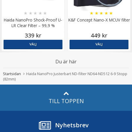
★
★
★
★
★
★
★
★
★
★
Haida NanoPro Shock-Proof U-
K&F Concept Nano-X MCUV filter
LR Clear Filter – 99,9 %
ljusöverföring
339 kr
449 kr
VÄLJ
VÄLJ
Du är här
Startsidan
Haida NanoPro Justerbart ND-filter ND64-ND512 6-9 Stopp
(82mm)
TILL TOPPEN
Nyhetsbrev