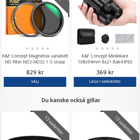
★
★
★
★
★
★
★
★
★
★
K&F Concept Magnetisk variabelt
K&F Concept Minikikare
ND-filter ND2-ND32 1-5 stopp
108x94mm 8x21 Bak4 IP65
829 kr
369 kr
VÄLJ
LÄGG I VARUKORG
Du kanske också gillar
13 varianter
13 varianter