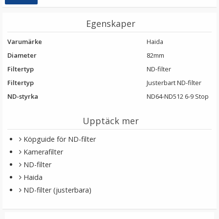
Egenskaper
Varumärke
Haida
Diameter
82mm
Filtertyp
ND-filter
Filtertyp
Justerbart ND-filter
ND-styrka
ND64-ND512 6-9 Stop
JJC Minneskortsfodral för 4xSD + 8xMicroSD
Upptäck mer
★
★
★
★
★
Köpguide för ND-filter
Kamerafilter
99 kr
ND-filter
129 kr
Haida
ND-filter (justerbara)
LÄGG I VARUKORG