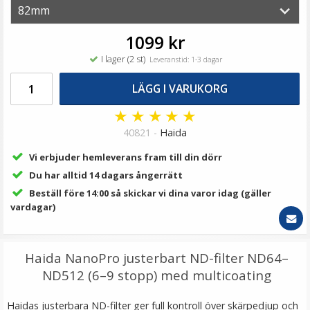
79 kr
LÄGG I VARUKORG
1099 kr
I lager (2 st)
Leveranstid: 1-3 dagar
LÄGG I VARUKORG
★
★
★
★
★
40821 -
Haida
Vi erbjuder hemleverans fram till din dörr
Du har alltid 14 dagars ångerrätt
Beställ före 14:00 så skickar vi dina varor idag (gäller
Step Up Ring 67-82mm - Gör filtergängan större
vardagar)
Haida NanoPro justerbart ND-filter ND64–
★
★
★
★
★
ND512 (6–9 stopp) med multicoating
69 kr
Haidas justerbara ND-filter ger full kontroll över skärpedjup och