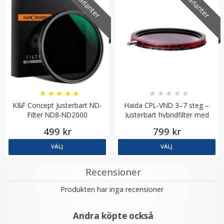
6 varianter
6 varianter
★
★
★
★
★
★
★
★
★
★
K&F Concept Justerbart ND-
Haida CPL-VND 3–7 steg –
Filter ND8-ND2000
Justerbart hybridfilter med
polarisering
499 kr
799 kr
VÄLJ
VÄLJ
Recensioner
Produkten har inga recensioner
Andra köpte också