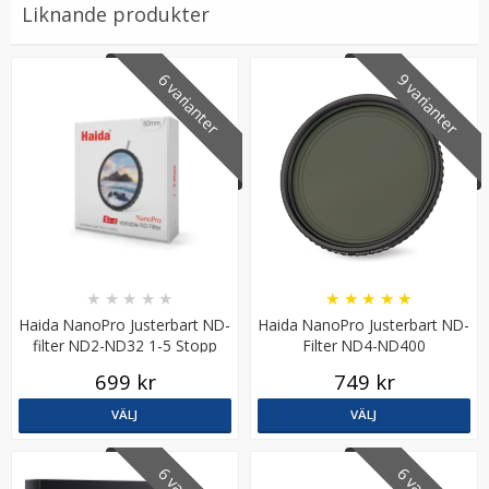
Liknande produkter
6 varianter
9 varianter
JJC Minneskortsfodral för 8xSD + 8xMicroSD
★
★
★
★
★
★
★
★
★
★
★
★
★
★
★
Haida NanoPro Justerbart ND-
Haida NanoPro Justerbart ND-
filter ND2-ND32 1-5 Stopp
139 kr
Filter ND4-ND400
699 kr
749 kr
LÄGG I VARUKORG
VÄLJ
VÄLJ