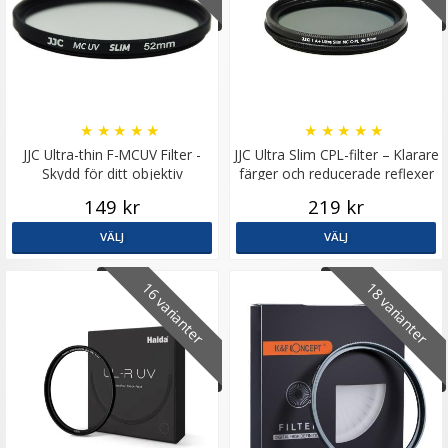
★
★
★
★
★
★
★
★
★
★
JJC Ultra-thin F-MCUV Filter -
JJC Ultra Slim CPL-filter – Klarare
Skydd för ditt objektiv
färger och reducerade reflexer
149 kr
219 kr
VÄLJ
VÄLJ
16 varianter
18 varianter