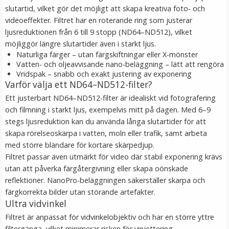
slutartid, vilket gör det möjligt att skapa kreativa foto- och
LÄGG I VARUKORG
videoeffekter. Filtret har en roterande ring som justerar
ljusreduktionen från 6 till 9 stopp (ND64–ND512), vilket
möjliggör längre slutartider även i starkt ljus.
Naturliga färger – utan färgskiftningar eller X-mönster
Vatten- och oljeavvisande nano-beläggning – lätt att rengöra
Vridspak – snabb och exakt justering av exponering
Varför välja ett ND64–ND512-filter?
Ett justerbart ND64–ND512-filter är idealiskt vid fotografering
och filmning i starkt ljus, exempelvis mitt på dagen. Med 6–9
stegs ljusreduktion kan du använda långa slutartider för att
skapa rörelseoskärpa i vatten, moln eller trafik, samt arbeta
Step Up Ring 49-67mm - Gör filtergängan större
med större bländare för kortare skärpedjup.
Filtret passar även utmärkt för video där stabil exponering krävs
utan att påverka färgåtergivning eller skapa oönskade
★
★
★
★
★
reflektioner. NanoPro-beläggningen säkerställer skarpa och
färgkorrekta bilder utan störande artefakter.
69 kr
Ultra vidvinkel
Filtret är anpassat för vidvinkelobjektiv och har en större yttre
LÄGG I VARUKORG
filtergänga, vilket minimerar risken för vinjettering.