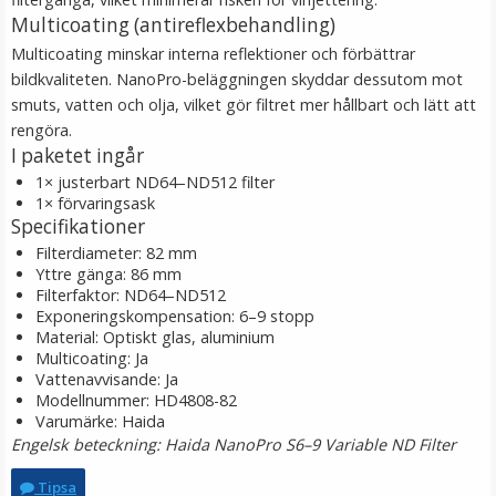
Multicoating (antireflexbehandling)
Multicoating minskar interna reflektioner och förbättrar
bildkvaliteten. NanoPro-beläggningen skyddar dessutom mot
smuts, vatten och olja, vilket gör filtret mer hållbart och lätt att
rengöra.
I paketet ingår
1× justerbart ND64–ND512 filter
1× förvaringsask
Specifikationer
Filterdiameter: 82 mm
JJC Motljusskydd för Canon EF 24-70mm f/2.8L USM
Yttre gänga: 86 mm
motsvarar EW-83F
Filterfaktor: ND64–ND512
Exponeringskompensation: 6–9 stopp
Material: Optiskt glas, aluminium
★
★
★
★
★
Multicoating: Ja
Vattenavvisande: Ja
179 kr
Modellnummer: HD4808-82
Varumärke: Haida
Engelsk beteckning: Haida NanoPro S6–9 Variable ND Filter
LÄGG I VARUKORG
Tipsa