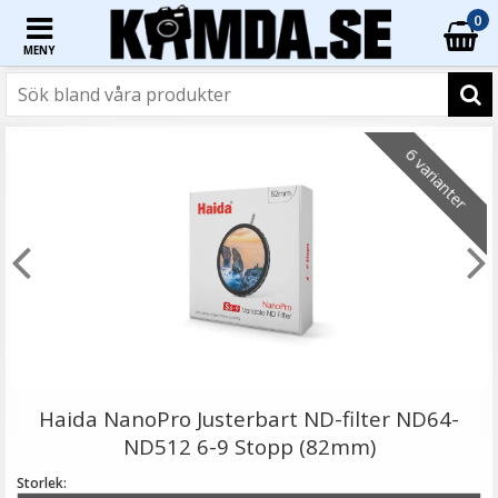
0
MENY
☓
- 23%
6 varianter
Step Up Ring 77-82mm - Gör filtergängan större
Haida NanoPro Justerbart ND-filter ND64-
ND512 6-9 Stopp (82mm)
Storlek: