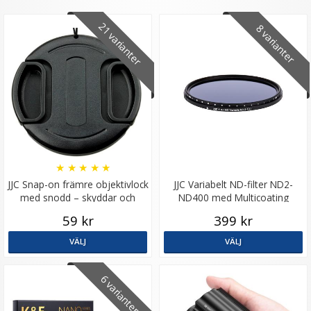
21 varianter
8 varianter
★
★
★
★
★
JJC Snap-on främre objektivlock
JJC Variabelt ND-filter ND2-
med snodd – skyddar och
ND400 med Multicoating
förenklar
59 kr
399 kr
VÄLJ
VÄLJ
6 varianter