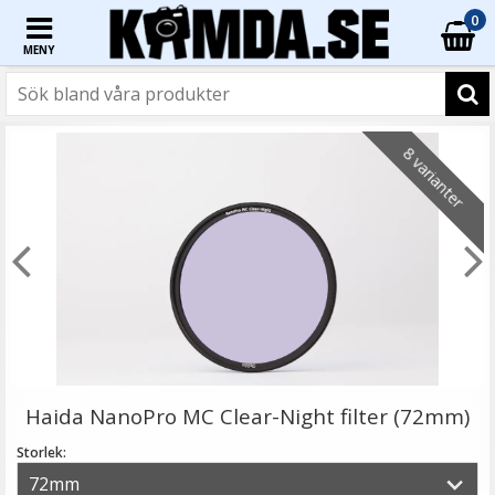
0
MENY
☓
8 varianter
Step Up Ring 40.5-52mm - Gör filtergängan större
Haida NanoPro MC Clear-Night filter (72mm)
Storlek: