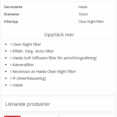
Varumärke
Haida
Diameter
72mm
Filtertyp
Clear-Night Filter
Upptäck mer
Step Up Ring 49-52mm - Gör filtergängan större
Clear-Night filter
Effekt- Färg- Astro-filter
Haida Soft Diffusion filter för astrofotografering!
Kamerafilter
★
★
★
★
★
Recension av Haida Clear-Night filter
69 kr
IF (Innerfokusering)
Haida
LÄGG I VARUKORG
Liknande produkter