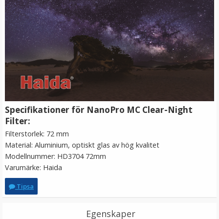
JJC Motljusskydd för Sony DT 18-55mm & 18-70mm
(ALC-SH108)
Specifikationer för NanoPro MC Clear-Night
Filter:
Filterstorlek: 72 mm
★
★
★
★
★
Material: Aluminium, optiskt glas av hög kvalitet
Modellnummer: HD3704 72mm
149 kr
Varumärke: Haida
LÄGG I VARUKORG
Tipsa
Egenskaper