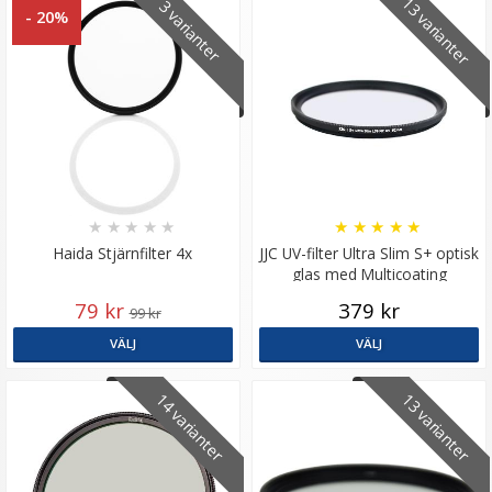
13 varianter
3 varianter
- 20%
★
★
★
★
★
★
★
★
★
★
Haida Stjärnfilter 4x
JJC UV-filter Ultra Slim S+ optisk
glas med Multicoating
79 kr
379 kr
99 kr
VÄLJ
VÄLJ
14 varianter
13 varianter