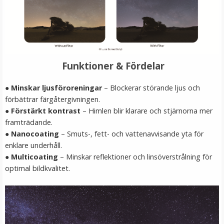
Funktioner & Fördelar
● Minskar ljusföroreningar
– Blockerar störande ljus och
förbättrar färgåtergivningen.
● Förstärkt kontrast
– Himlen blir klarare och stjärnorna mer
Step Up Ring 67-82mm - Gör filtergängan större
framträdande.
● Nanocoating
– Smuts-, fett- och vattenavvisande yta för
enklare underhåll.
● Multicoating
– Minskar reflektioner och linsöverstrålning för
★
★
★
★
★
optimal bildkvalitet.
69 kr
LÄGG I VARUKORG