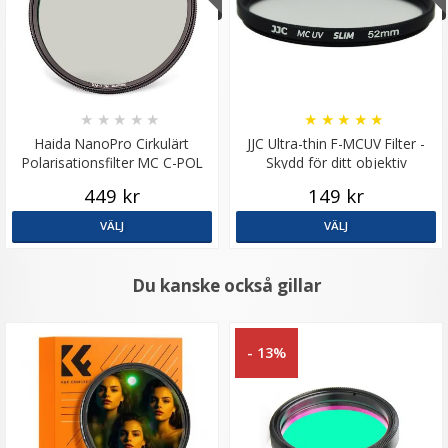
★
★
★
★
★
★
★
★
★
★
Haida NanoPro Cirkulärt
JJC Ultra-thin F-MCUV Filter -
Polarisationsfilter MC C-POL
Skydd för ditt objektiv
449 kr
149 kr
VÄLJ
VÄLJ
Du kanske också gillar
- 13%