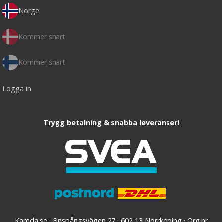
Norge
Kommer snart
Kommer snart
Logga in
Trygg betalning & snabba leveranser!
Kamda.se · Finspångsvägen 27 · 602 13 Norrköping · Org.nr