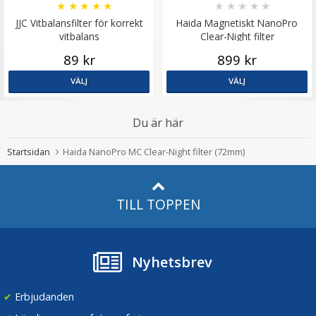
★
★
★
★
★
★
★
★
★
★
JJC Vitbalansfilter för korrekt
Haida Magnetiskt NanoPro
vitbalans
Clear-Night filter
89 kr
899 kr
VÄLJ
VÄLJ
Du är här
Startsidan
Haida NanoPro MC Clear-Night filter (72mm)
TILL TOPPEN
Nyhetsbrev
✔
Erbjudanden