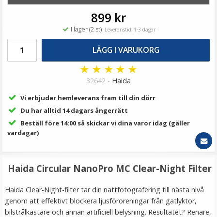
69 kr
899 kr
LÄGG I VARUKORG
I lager (2 st)
Leveranstid: 1-3 dagar
LÄGG I VARUKORG
★
★
★
★
★
32642 -
Haida
Vi erbjuder hemleverans fram till din dörr
Du har alltid 14 dagars ångerrätt
Beställ före 14:00 så skickar vi dina varor idag (gäller
vardagar)
Step Up Ring 30-30.5mm - Gör filtergängan större
Haida Circular NanoPro MC Clear-Night Filter
★
★
★
★
★
Haida Clear-Night-filter tar din nattfotografering till nästa nivå
genom att effektivt blockera ljusföroreningar från gatlyktor,
69 kr
bilstrålkastare och annan artificiell belysning. Resultatet? Renare,