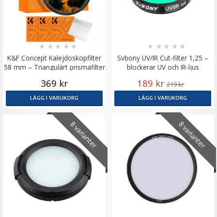
★
★
★
★
★
★
★
★
★
★
K&F Concept Kalejdoskopfilter
Svbony UV/IR Cut-filter 1,25 –
58 mm – Triangulärt prismafilter
blockerar UV och IR-ljus
369 kr
189 kr
219 kr
LÄGG I VARUKORG
LÄGG I VARUKORG
8 varianter
8 varianter