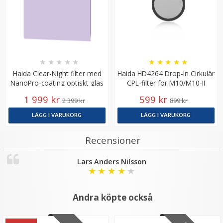
★
★
★
★
★
★
★
★
★
★
Haida Clear-Night filter med
Haida HD4264 Drop-In Cirkulär
NanoPro-coating optiskt glas
CPL-filter för M10/M10-II
för 150mm Systemet
1 999 kr
599 kr
2 399 kr
899 kr
LÄGG I VARUKORG
LÄGG I VARUKORG
Recensioner
Lars Anders Nilsson
★
★
★
★
★
Andra köpte också