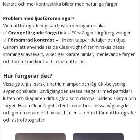
klarare och mer kontrastrika bilder med naturliga färger.
LÄGG I VARUKORG
Problem med ljusföroreningar?
Vid nattfotografering kan ljusföroreningar orsaka:
✅
Orangefärgade färgstick
– Förvränger färgåtergivningen.
✅
Försämrad kontrast
– Himlen tappar detaljer och djup.
Genom att använda Haida Clear-Night-filter minskas dessa
störningar avsevärt, vilket ger klarare himlar, mer levande färger
och förbättrad kontrast i dina nattbilder.
Hur fungerar det?
Step Up Ring 67-72mm - Gör filtergängan större
Vissa gatuljus, särskilt natriumlampor och låg CRI-belysning,
avger oönskade ljusvåglängder. Dessa reagerar med partiklar i
luften och skapar en diffus glöd som dämpar bildens skärpa och
färger. Haida Clear-Night-filter filtrerar bort dessa våglängder
★
★
★
★
★
och ger en renare bild av natthimlen – perfekt för nattfotografer
och astrofotografer!
69 kr
LÄGG I VARUKORG