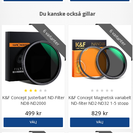
Du kanske också gillar
6 varianter
6 varianter
★
★
★
★
★
★
★
★
★
★
K&F Concept Justerbart ND-Filter
K&F Concept Magnetisk variabelt
ND8-ND2000
ND-filter ND2-ND32 1-5 stopp
499 kr
829 kr
VÄLJ
VÄLJ