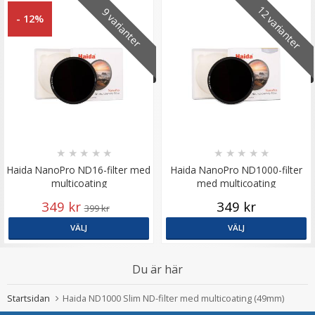
12 varianter
9 varianter
- 12%
★
★
★
★
★
★
★
★
★
★
Haida NanoPro ND16-filter med
Haida NanoPro ND1000-filter
multicoating
med multicoating
349 kr
349 kr
399 kr
VÄLJ
VÄLJ
Du är här
Startsidan
Haida ND1000 Slim ND-filter med multicoating (49mm)