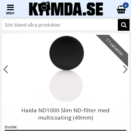
0
MENY
☓
17 varianter
JJC Motljusskydd för Sony DT 18-55mm & 18-70mm
(ALC-SH108)
Haida ND1000 Slim ND-filter med
multicoating (49mm)
Storlek: