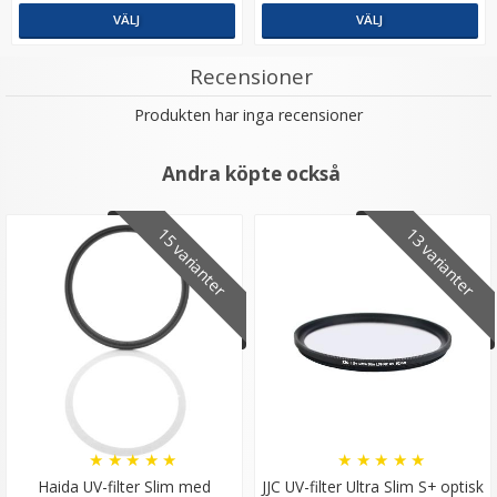
VÄLJ
VÄLJ
Recensioner
Produkten har inga recensioner
Andra köpte också
15 varianter
13 varianter
★
★
★
★
★
★
★
★
★
★
Haida UV-filter Slim med
JJC UV-filter Ultra Slim S+ optisk