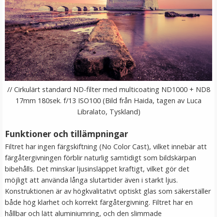
JJC rengöringskit 3 i 1 för kameran
// Cirkulärt standard ND-filter med multicoating ND1000 + ND8
17mm 180sek. f/13 ISO100 (Bild från Haida, tagen av Luca
Libralato, Tyskland)
★
★
★
★
★
Funktioner och tillämpningar
129 kr
Filtret har ingen färgskiftning (No Color Cast), vilket innebär att
färgåtergivningen förblir naturlig samtidigt som bildskärpan
LÄGG I VARUKORG
bibehålls. Det minskar ljusinsläppet kraftigt, vilket gör det
möjligt att använda långa slutartider även i starkt ljus.
Konstruktionen är av högkvalitativt optiskt glas som säkerställer
både hög klarhet och korrekt färgåtergivning. Filtret har en
hållbar och lätt aluminiumring, och den slimmade