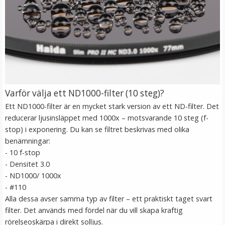
Varför välja ett ND1000-filter (10 steg)?
Ett ND1000-filter är en mycket stark version av ett ND-filter. Det
Step Up Ring 49-55mm - Gör filtergängan större
reducerar ljusinsläppet med 1000x – motsvarande 10 steg (f-
stop) i exponering. Du kan se filtret beskrivas med olika
benämningar:
- 10 f-stop
- Densitet 3.0
- ND1000/ 1000x
69 kr
- #110
Alla dessa avser samma typ av filter – ett praktiskt taget svart
LÄGG I VARUKORG
filter. Det används med fördel när du vill skapa kraftig
rörelseoskärpa i direkt solljus.