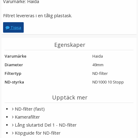
Varumärke: Haida
Filtret levereras i en tålig plastask.
Tipsa
Egenskaper
Varumärke
Haida
Diameter
49mm
Filtertyp
ND-filter
ND-styrka
ND1000 10 Stopp
Upptäck mer
ND-filter (fast)
Kamerafilter
Lång slutartid Del 1 - ND-filter
Köpguide för ND-filter