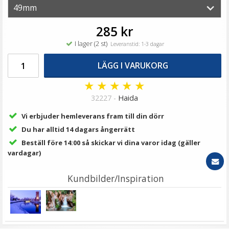
149 kr
LÄGG I VARUKORG
285 kr
I lager (2 st)
Leveranstid: 1-3 dagar
LÄGG I VARUKORG
★
★
★
★
★
32227 -
Haida
Vi erbjuder hemleverans fram till din dörr
Du har alltid 14 dagars ångerrätt
Beställ före 14:00 så skickar vi dina varor idag (gäller
Step Up Ring 30-30.5mm - Gör filtergängan större
vardagar)
Kundbilder/Inspiration
★
★
★
★
★
69 kr