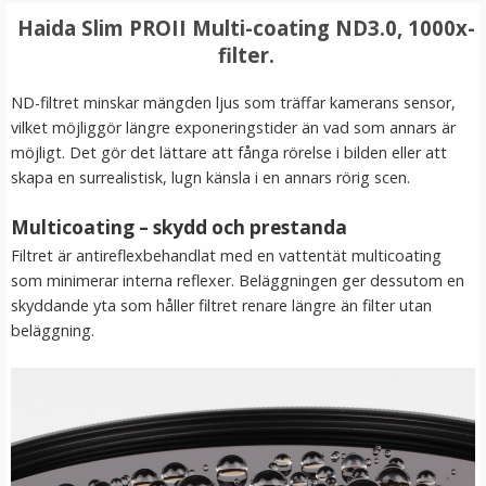
LÄGG I VARUKORG
Haida Slim PROII Multi-coating ND3.0, 1000x-
filter.
ND-filtret minskar mängden ljus som träffar kamerans sensor,
vilket möjliggör längre exponeringstider än vad som annars är
möjligt. Det gör det lättare att fånga rörelse i bilden eller att
skapa en surrealistisk, lugn känsla i en annars rörig scen.
Multicoating – skydd och prestanda
Filtret är antireflexbehandlat med en vattentät multicoating
som minimerar interna reflexer. Beläggningen ger dessutom en
Step Up Ring 67-72mm - Gör filtergängan större
skyddande yta som håller filtret renare längre än filter utan
beläggning.
★
★
★
★
★
69 kr
LÄGG I VARUKORG