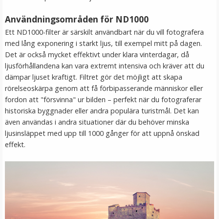
Användningsområden för ND1000
Ett ND1000-filter är särskilt användbart när du vill fotografera
med lång exponering i starkt ljus, till exempel mitt på dagen.
Det är också mycket effektivt under klara vinterdagar, då
ljusförhållandena kan vara extremt intensiva och kräver att du
dämpar ljuset kraftigt. Filtret gör det möjligt att skapa
rörelseoskärpa genom att få förbipasserande människor eller
Step Up Ring 49-52mm - Gör filtergängan större
fordon att "försvinna" ur bilden – perfekt när du fotograferar
historiska byggnader eller andra populära turistmål. Det kan
även användas i andra situationer där du behöver minska
ljusinsläppet med upp till 1000 gånger för att uppnå önskad
★
★
★
★
★
effekt.
69 kr
LÄGG I VARUKORG