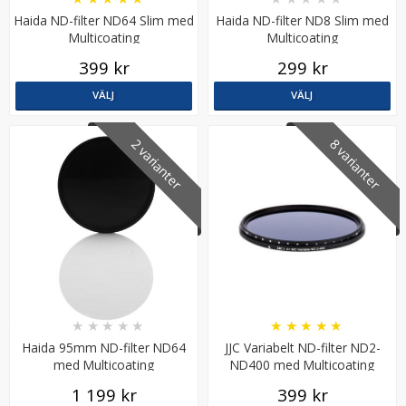
Haida ND-filter ND64 Slim med
Haida ND-filter ND8 Slim med
Multicoating
Multicoating
399 kr
299 kr
VÄLJ
VÄLJ
2 varianter
8 varianter
★
★
★
★
★
★
★
★
★
★
Haida 95mm ND-filter ND64
JJC Variabelt ND-filter ND2-
med Multicoating
ND400 med Multicoating
1 199 kr
399 kr