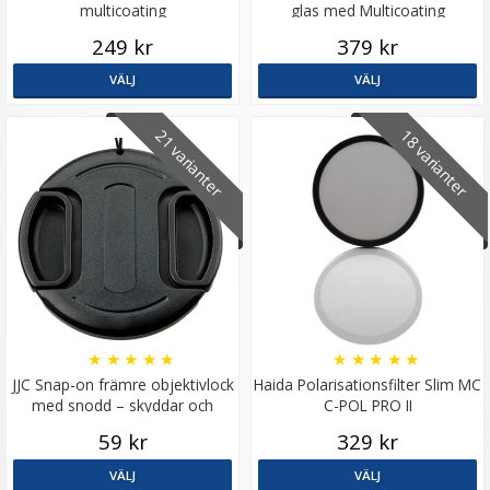
multicoating
glas med Multicoating
249 kr
379 kr
VÄLJ
VÄLJ
21 varianter
18 varianter
★
★
★
★
★
★
★
★
★
★
JJC Snap-on främre objektivlock
Haida Polarisationsfilter Slim MC
med snodd – skyddar och
C-POL PRO II
förenklar
59 kr
329 kr
VÄLJ
VÄLJ