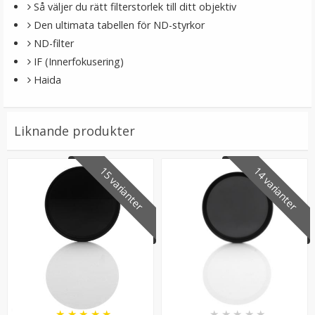
Så väljer du rätt filterstorlek till ditt objektiv
Den ultimata tabellen för ND-styrkor
ND-filter
IF (Innerfokusering)
Haida
Liknande produkter
15 varianter
14 varianter
★
★
★
★
★
★
★
★
★
★