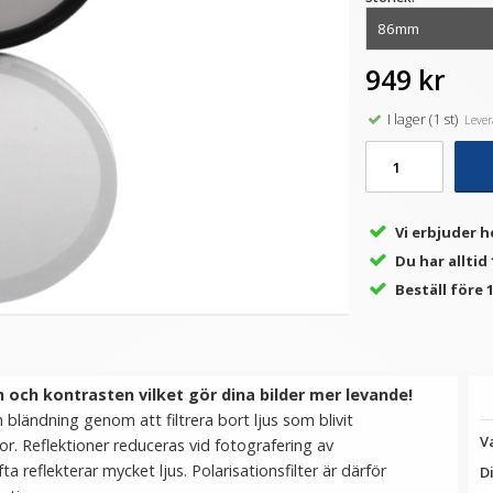
949 kr
★
★
★
★
★
★
★
★
★
★
Kiwifotos Främre
Step Up Ring 67-72mm -
S
 –
Objektivlock Center Pinch –
Gör filtergängan större
I lager (1 st)
Levera
Snap-On
69 kr
69 kr
VÄLJ
LÄGG I VARUKORG
Vi erbjuder h
Du har alltid
Beställ före 1
och kontrasten vilket gör dina bilder mer levande!
bländning genom att filtrera bort ljus som blivit
V
ytor. Reflektioner reduceras vid fotografering av
 reflekterar mycket ljus. Polarisationsfilter är därför
D