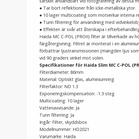
särskilt användbart vid fotografering av dessa m
● Tar bort reflektioner från icke-metalliska ytor.
● 10 lager multicoating som motverkar interna re
● Tunn filterring för användning med vidvinkelobj
● Effekten är svår att återskapa i efterbehandlin
Haida MC C-POL (PROII) filter är tillverkade av hö
färgåtergivning. Filtret är monterat i en alumini
förbättrar ljustransmissionen (mängden ljus som 
vid 90 graders vinkel mot solen.
Specifikationer för Haida Slim MC C-POL (PR
Filterdiameter: 86mm
Material: Optiskt glas, aluminiumring
Filterfaktor: ND 1.3
Exponeringskompensation: -1.3 steg
Multicoating: 10 lager
Vattenavvisande: Ja
Tunn filterring: Ja
Ingår: Filter, skyddsbox
Modellnummer: HD2021
Varumärke: Haida