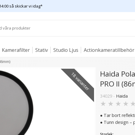
14:00 så skickar vi idag*
Kamerafilter
Stativ
Studio Ljus
Actionkameratillbehör
(86mm)
Haida Pola
18 varianter
PRO II (8
er
15 varianter
34029 -
Haida
★
★
★
★
● Tar bort reflek
● Tunn design – pe
Storlek: