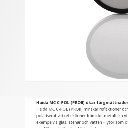
★
★
★
★
★
★
★
★
★
★
JJC Ultra-thin F-MCUV Filter
JJC Snap-on främre
- Skydd för ditt objektiv
objektivlock med snodd
skyddar och förenklar
149 kr
59 kr
VÄLJ
VÄLJ
Haida MC C-POL (PROII) ökar färgmättnaden 
Haida MC C-POL (PROII) minskar reflektioner och 
polariserat vid reflektioner från icke-metalliska 
exempelvis glas, stenar och vatten – ytor som ofta