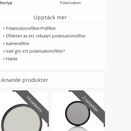
ltertyp
Polarisation
Upptäck mer
Polarisationsfilter/Polfilter
Effekten av ett cirkulärt polarisationsfilter
Kamerafilter
Vad gör ett polarisationsfilter?
Haida
Liknande produkter
14 variants
2 varianter