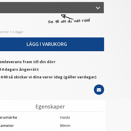
★
★
★
★
★
★
★
★
★
★
Se till att du valt rätt!
tep Up Ring 77-82mm -
JJC Filterfodral för 4x filter
Gör filtergängan större
upp till 82mm
nstid: 1-3 dagar
79 kr
149 kr
LÄGG I VARUKORG
LÄGG I VARUKORG
LÄGG I VARUKORG
emleverans fram till din dörr
 14 dagars ångerrätt
4:00 så skickar vi dina varor idag (gäller vardagar)
Egenskaper
arumärke
Haida
iameter
86mm