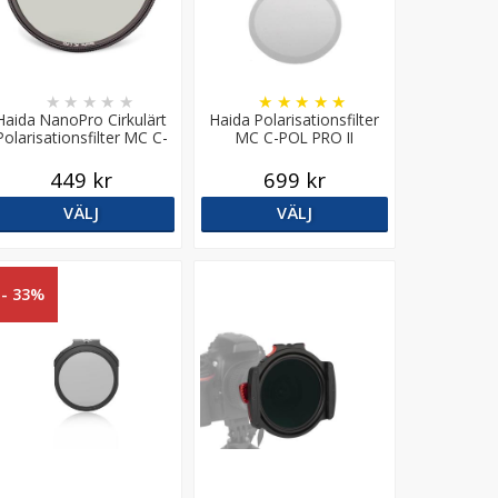
★
★
★
★
★
★
★
★
★
★
Haida NanoPro Cirkulärt
Haida Polarisationsfilter
Polarisationsfilter MC C-
MC C-POL PRO II
POL
449 kr
699 kr
VÄLJ
VÄLJ
- 33%