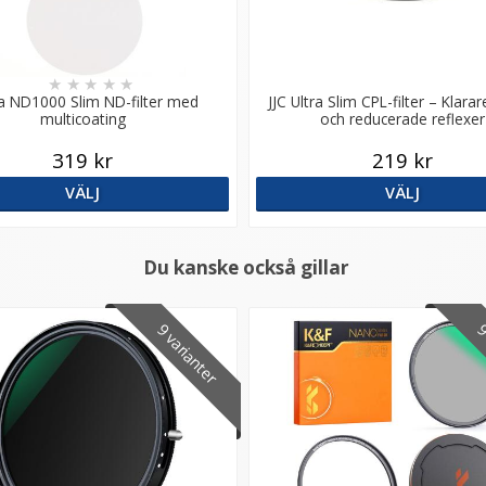
★
★
★
★
★
a ND1000 Slim ND-filter med
JJC Ultra Slim CPL-filter – Klarar
multicoating
och reducerade reflexer
319 kr
219 kr
VÄLJ
VÄLJ
Du kanske också gillar
9 varianter
9 