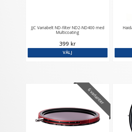
JJC Variabelt ND-filter ND2-ND400 med
Haid
Multicoating
399 kr
VÄLJ
6 varianter