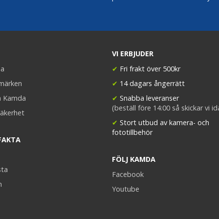
VI ERBJUDER
a
✔
Fri frakt över 500kr
umärken
✔
14 dagars ångerrätt
a Kamda
✔
Snabba leveranser
(beställ före 14:00 så skickar vi i
äkerhet
✔
Stort utbud av kamera- och
fototillbehör
FAKTA
FÖLJ KAMDA
sta
Facebook
n
Youtube