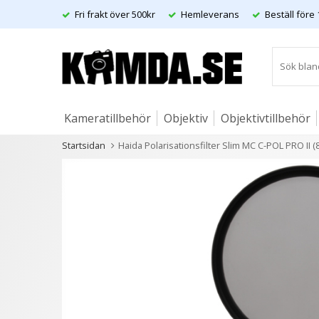
Fri frakt över 500kr
Hemleverans
Beställ före 
Kameratillbehör
Objektiv
Objektivtillbehör
Startsidan
Haida Polarisationsfilter Slim MC C-POL PRO II 
Artiklar
Andra kunder köpte även
13 varianter
21 variant