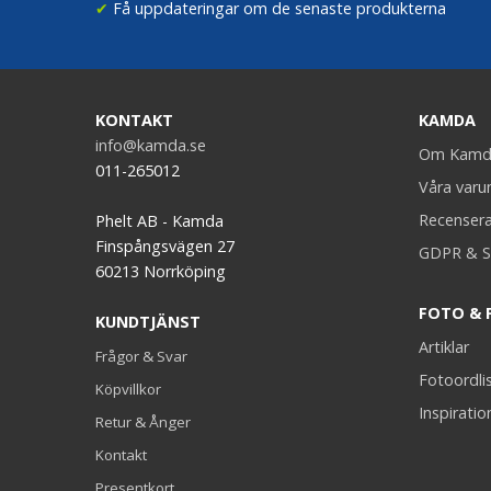
✔
Få uppdateringar om de senaste produkterna
KONTAKT
KAMDA
info@kamda.se
Om Kamd
011-265012
Våra var
Recenser
Phelt AB - Kamda
Finspångsvägen 27
GDPR & S
60213 Norrköping
FOTO & 
KUNDTJÄNST
Artiklar
Frågor & Svar
Fotoordli
Köpvillkor
Inspiratio
Retur & Ånger
Kontakt
Presentkort