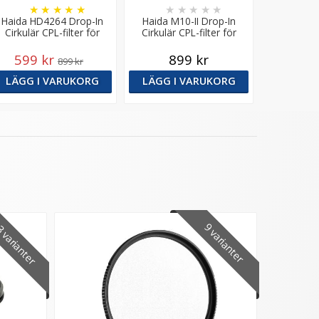
★
★
★
★
★
★
★
★
★
★
Haida HD4264 Drop-In
Haida M10-II Drop-In
Cirkulär CPL-filter för
Cirkulär CPL-filter för
M10/M10-II
M10/M10-II
599 kr
899 kr
899 kr
LÄGG I VARUKORG
LÄGG I VARUKORG
 varianter
9 varianter