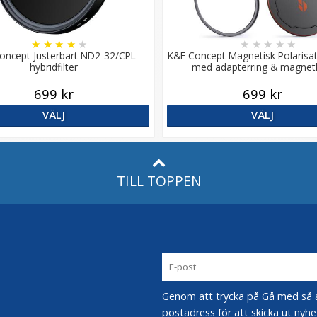
★
★
★
★
★
★
★
★
★
★
oncept Justerbart ND2-32/CPL
K&F Concept Magnetisk Polarisati
hybridfilter
med adapterring & magnet
699 kr
699 kr
VÄLJ
VÄLJ
TILL TOPPEN
Genom att trycka på Gå med så acc
postadress för att skicka ut nyhe