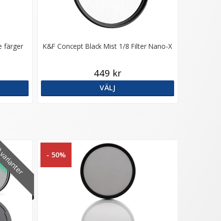
e färger
K&F Concept Black Mist 1/8 Filter Nano-X
449 kr
VÄLJ
varianter
- 50%