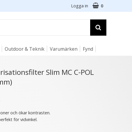
Logga in
0
Outdoor & Teknik
Varumärken
Fynd
☓
risationsfilter Slim MC C-POL
6mm)
★
tioner och ökar kontrasten.
rfekt för vidvinkel.