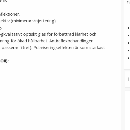
otiv.
Fi
flektioner.
ektiv (minimerar vinjettering).
g.
gkvalitativt optiskt glas för förbättrad klarhet och
umring för ökad hållbarhet. Antireflexbehandlingen
passerar filtret). Polariseringseffekten är som starkast
OII):