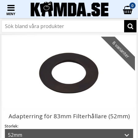
0
MENY
☓
8 varianter
Step Up Ring 67-77mm - Gör filtergängan större
Adapterring för 83mm Filterhållare (52mm)
Storlek: