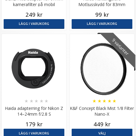
kamerafilter på mobil
Motljusskydd för 83mm
Systemet
249 kr
99 kr
LÄGG I VARUKORG
LÄGG I VARUKORG
9 varianter
★
★
★
★
★
★
★
★
★
★
Haida adapterring för Nikon Z
K&F Concept Black Mist 1/8 Filter
14–24mm f/2.8 S
Nano-X
179 kr
449 kr
LÄGG I VARUKORG
VÄLJ