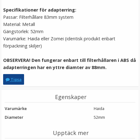
LÄGG I VARUKORG
Specifikationer för adapterring:
Passar: Filterhållare 83mm system
Material: Metall
Gängstorlek: 52mm
Varumärke: Haida eller Zomei (identisk produkt enbart
förpackning skiljer)
OBSERVERA! Den fungerar enbart till filterhållaren i ABS då
adapterringen har en yttre diamter av 88mm.
Tipsa
Step Up Ring 55-67mm - Gör filtergängan större
Egenskaper
★
★
★
★
★
Varumärke
Haida
Diameter
52mm
69 kr
Upptäck mer
LÄGG I VARUKORG