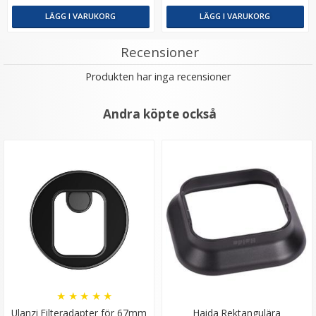
LÄGG I VARUKORG
LÄGG I VARUKORG
Recensioner
Produkten har inga recensioner
Andra köpte också
Step Up Ring 40.5-58mm - Gör filtergängan större
★
★
★
★
★
69 kr
LÄGG I VARUKORG
★
★
★
★
★
Ulanzi Filteradapter för 67mm
Haida Rektangulära