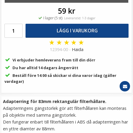
69 kr
59 kr
LÄGG I VARUKORG
I lager (5 st)
Leveranstid: 1-3 dagar
LÄGG I VARUKORG
★
★
★
★
★
12394-00 -
Haida
Vi erbjuder hemleverans fram till din dörr
Du har alltid 14 dagars ångerrätt
Beställ före 14:00 så skickar vi dina varor idag (gäller
vardagar)
JJC GC-1II Gråkort 3i1-Paket 254x202mm
Adapterring för 83mm rektangulär filterhållare.
Adapterringens gängstorlek gör att filterhållaren kan monteras
★
★
★
★
★
på objektiv med samma gängstorlek.
Den fungerar enbart till filterhållaren i ABS då adapterringen har
149 kr
en yttre diamter av 88mm.