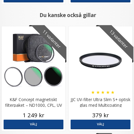
Du kanske också gillar
11 varianter
13 varianter
★
★
★
★
★
K&F Concept magnetiskt
JJC UV-filter Ultra Slim S+ optisk
filterpaket – ND1000, CPL, UV
glas med Multicoating
och väska
1 249 kr
379 kr
VÄLJ
VÄLJ