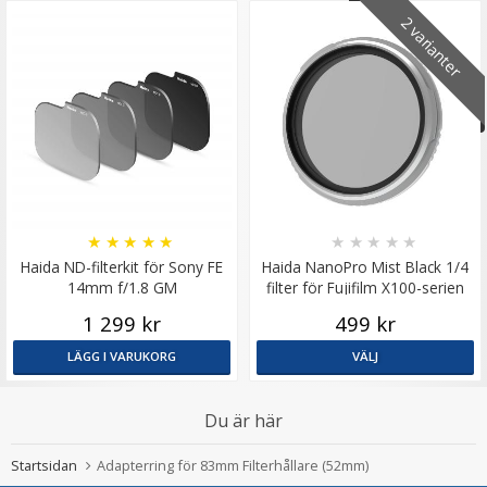
2 varianter
★
★
★
★
★
★
★
★
★
★
Haida ND-filterkit för Sony FE
Haida NanoPro Mist Black 1/4
14mm f/1.8 GM
filter för Fujifilm X100-serien
1 299 kr
499 kr
LÄGG I VARUKORG
VÄLJ
Du är här
Startsidan
Adapterring för 83mm Filterhållare (52mm)