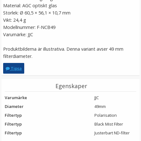
Material: AGC optiskt glas
Storlek: Ø 60,5 × 56,1 × 10,7 mm
Vikt: 24,4 g
Modellnummer: F-NCB49
Varumärke: JJC
Produktbilderna är illustrativa. Denna variant avser 49 mm
filterdiameter.
Step Up Ring 52-72mm - Gör filtergängan större
Tipsa
Egenskaper
★
★
★
★
★
Varumärke
JJC
69 kr
Diameter
49mm
Filtertyp
Polarisation
LÄGG I VARUKORG
Filtertyp
Black Mist Filter
Filtertyp
Justerbart ND-filter