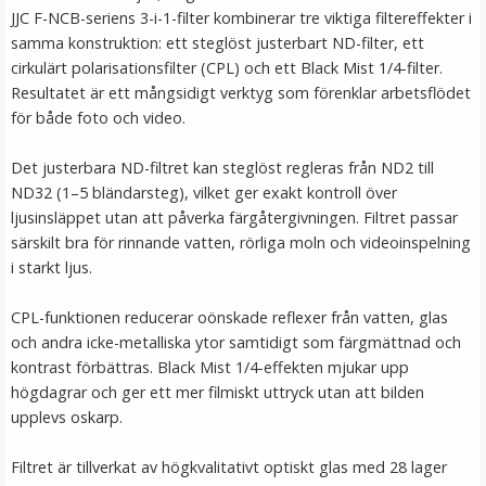
JJC F-NCB-seriens 3-i-1-filter kombinerar tre viktiga filtereffekter i
LÄGG I VARUKORG
samma konstruktion: ett steglöst justerbart ND-filter, ett
cirkulärt polarisationsfilter (CPL) och ett Black Mist 1/4-filter.
Resultatet är ett mångsidigt verktyg som förenklar arbetsflödet
för både foto och video.
Det justerbara ND-filtret kan steglöst regleras från ND2 till
ND32 (1–5 bländarsteg), vilket ger exakt kontroll över
ljusinsläppet utan att påverka färgåtergivningen. Filtret passar
särskilt bra för rinnande vatten, rörliga moln och videoinspelning
i starkt ljus.
Kiwifotos Step Down Ring 72-67mm - Gör
filtergängan mindre
CPL-funktionen reducerar oönskade reflexer från vatten, glas
och andra icke-metalliska ytor samtidigt som färgmättnad och
kontrast förbättras. Black Mist 1/4-effekten mjukar upp
★
★
★
★
★
högdagrar och ger ett mer filmiskt uttryck utan att bilden
upplevs oskarp.
59 kr
Filtret är tillverkat av högkvalitativt optiskt glas med 28 lager
LÄGG I VARUKORG