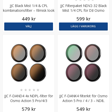
JJC Black Mist 1/4 & CPL
JJC Filterpaket NDV2-32 Black
kombinationsfilter – filmisk look
Mist 1/4 CPL för DJI Osmo
och rena färger
Pocket 3
449 kr
599 kr
VÄLJ
LÄGG I VARUKORG
★
★
★
★
★
JJC F-DAND4 4x NDPL-filter för
JJC F-DANK4 filterkit för Osmo
Osmo Action 5 Pro/4/3
Action 5 Pro / 4 / 3 – ND8,
ND16, ND32 & CPL
579 kr
549 kr