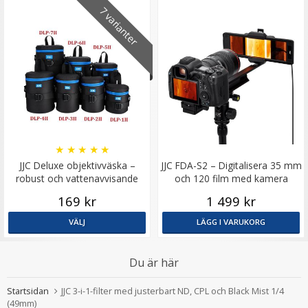
7 varianter
★
★
★
★
★
JJC Deluxe objektivväska –
JJC FDA-S2 – Digitalisera 35 mm
robust och vattenavvisande
och 120 film med kamera
169 kr
1 499 kr
VÄLJ
LÄGG I VARUKORG
Du är här
Startsidan
JJC 3-i-1-filter med justerbart ND, CPL och Black Mist 1/4
(49mm)