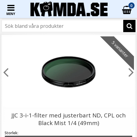
0
MENY
☓
5 varianter
JJC NS-Q2 kamerarem för tyngre DSLR-kameror svart
JJC 3-i-1-filter med justerbart ND, CPL och
Black Mist 1/4 (49mm)
Storlek: