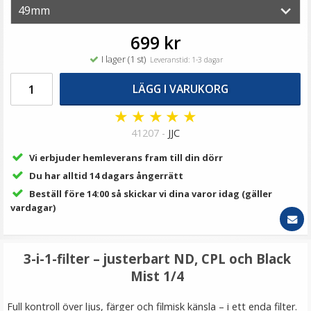
169 kr
LÄGG I VARUKORG
699 kr
I lager (1 st)
Leveranstid: 1-3 dagar
LÄGG I VARUKORG
★
★
★
★
★
41207 -
JJC
Vi erbjuder hemleverans fram till din dörr
Du har alltid 14 dagars ångerrätt
Beställ före 14:00 så skickar vi dina varor idag (gäller
Kiwifotos Ögonmussla lång för Olympus ersätter EP-
vardagar)
13 EP-12
3-i-1-filter – justerbart ND, CPL och Black
★
★
★
★
★
Mist 1/4
119 kr
Full kontroll över ljus, färger och filmisk känsla – i ett enda filter.