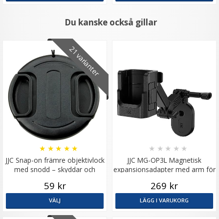
Du kanske också gillar
21 varianter
★
★
★
★
★
★
★
★
★
★
JJC Snap-on främre objektivlock
JJC MG-OP3L Magnetisk
med snodd – skyddar och
expansionsadapter med arm för
förenklar
DJI Osmo Pocket 3
59 kr
269 kr
VÄLJ
LÄGG I VARUKORG