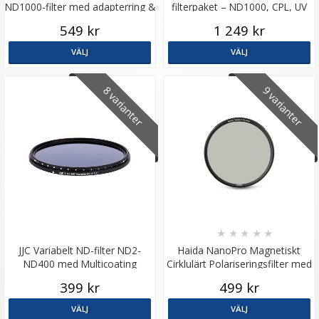
ND1000-filter med adapterring &
filterpaket – ND1000, CPL, UV
objektivlock
och väska
549 kr
1 249 kr
VÄLJ
VÄLJ
8 varianter
9 varianter
★
★
★
★
★
JJC Variabelt ND-filter ND2-
Haida NanoPro Magnetiskt
ND400 med Multicoating
Cirklulärt Polariseringsfilter med
adapterring
399 kr
499 kr
VÄLJ
VÄLJ