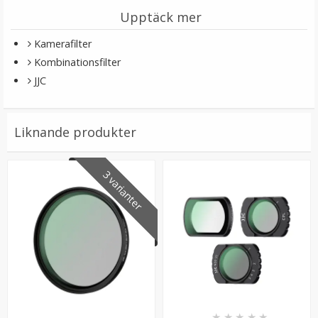
Upptäck mer
Kamerafilter
Kombinationsfilter
JJC
Step Down Ring 82-77mm - Gör filtergängan mindre
Liknande produkter
3 varianter
★
★
★
★
★
79 kr
LÄGG I VARUKORG
★
★
★
★
★