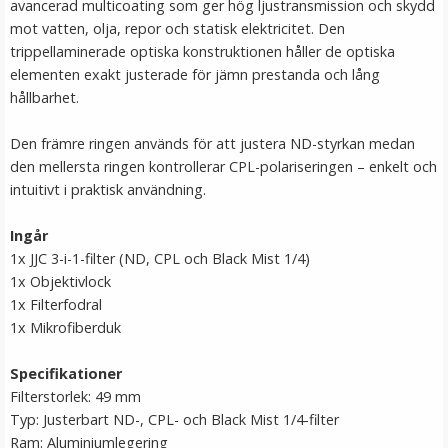
avancerad multicoating som ger hög ljustransmission och skydd
mot vatten, olja, repor och statisk elektricitet. Den
trippellaminerade optiska konstruktionen håller de optiska
elementen exakt justerade för jämn prestanda och lång
hållbarhet.
Den främre ringen används för att justera ND-styrkan medan
den mellersta ringen kontrollerar CPL-polariseringen – enkelt och
intuitivt i praktisk användning.
JJC Motljusskydd för AF-P DX Nikkor 70-300mm f/4.5-
Ingår
6.3G ED (HB-77)
1x JJC 3-i-1-filter (ND, CPL och Black Mist 1/4)
1x Objektivlock
1x Filterfodral
★
★
★
★
★
1x Mikrofiberduk
115 kr
Specifikationer
Filterstorlek: 49 mm
LÄGG I VARUKORG
Typ: Justerbart ND-, CPL- och Black Mist 1/4-filter
Ram: Aluminiumlegering