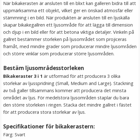
När bikakerasten är ansluten till en blixt kan galleren bidra till att
LÄGG I VARUKORG
uppmärksamma ett objekt, vilket ger en önskad atmosfär eller
stämmning i en bild. När produkten är ansluten till en ljuskälla
skapar bikakegallren ett ljusområde för att lägga till dimension
och djup i en bild eller för att betona viktiga detaljer. Vinkeln på
gallret bestämmer storleken på ljusområdet som projiceras
framåt, med mindre grader som producerar mindre ljusområden
och större vinklar som producerar större ljusområden.
Bestäm ljusområdesstorleken
Bikakeraster 3 i 1
är utformad för att producera 3 olika
JJC Ögonmussla motsvarar Canon Eb
storlekar av ljusspridning (Small, Medium and Large). Stackning
av två galler tillsammans kommer att producera det minsta
området av ljus. För medelstora ljusområden staplar du bara
den större storleken i ringen. Stacka det mindre gallret i fästet
för att producera stora storlekar av ljus.
89 kr
Specifikationer för bikakerastern:
Färg: Svart
LÄGG I VARUKORG