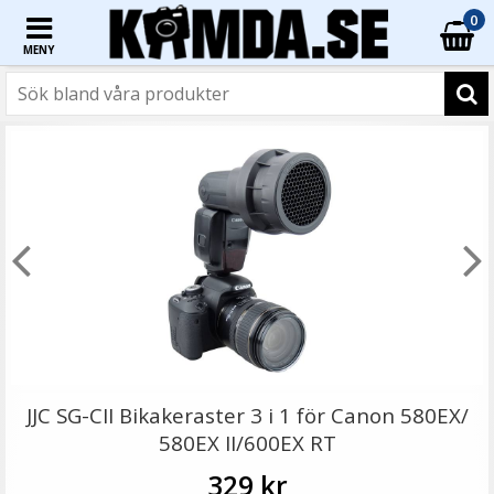
0
MENY
☓
Puluz 20cm Vikbar octangle softbox för Speedlight
JJC SG-CII Bikakeraster 3 i 1 för Canon 580EX/
580EX II/600EX RT
329 kr