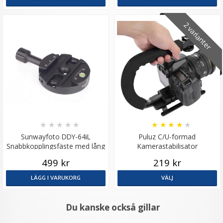
2 varianter
★
★
★
★
★
★
★
★
★
★
Sunwayfoto DDY-64iL
Puluz C/U-formad
Snabbkopplingsfäste med lång
Kamerastabilisator
låsratt
499 kr
219 kr
LÄGG I VARUKORG
VÄLJ
Du kanske också gillar