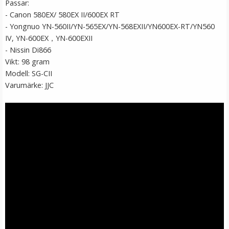
Passar:
- Canon 580EX/ 580EX II/600EX RT
- Yongnuo YN-560II/YN-565EX/YN-568EXII/YN600EX-RT/YN560
IV, YN-600EX，YN-600EXII
- Nissin Di866
Vikt: 98 gram
Modell: SG-CII
Varumärke: JJC
Softbox av strumptyp för speedligt
★
★
★
★
★
69 kr
LÄGG I VARUKORG