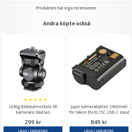
Produkten har inga recensioner
Andra köpte också
★
★
★
★
★
UURig Bildskärmsfäste till
Jupio kamerabatteri 2400mAh
kamerans blixtsko
för Nikon EN-EL15C USB-C input
299 kr
849 kr
LÄGG I VARUKORG
LÄGG I VARUKORG