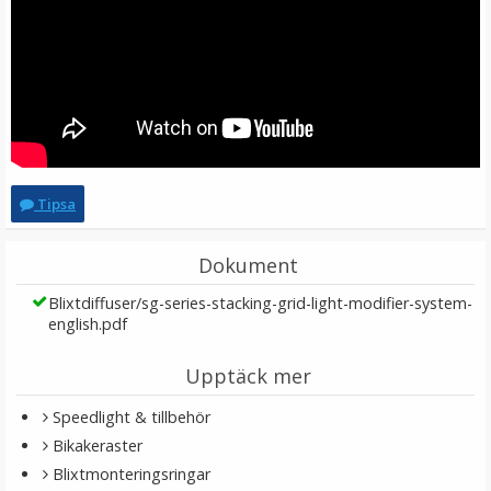
Tipsa
Klämma för bakgrunder
Dokument
Blixtdiffuser/sg-series-stacking-grid-light-modifier-system-
★
★
★
★
★
english.pdf
59 kr
Upptäck mer
LÄGG I VARUKORG
Speedlight & tillbehör
Bikakeraster
Blixtmonteringsringar