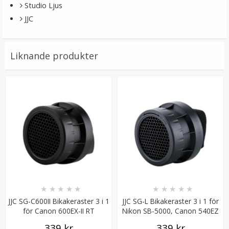
Studio Ljus
JJC
Liknande produkter
Kristallkub med 1/4-tums gänga för kreativ
fotografering
★
★
★
★
★
199 kr
LÄGG I VARUKORG
★
★
★
★
★
★
★
★
★
★
JJC SG-C600II Bikakeraster 3 i 1
JJC SG-L Bikakeraster 3 i 1 för
för Canon 600EX-II RT
Nikon SB-5000, Canon 540EZ
339 kr
339 kr