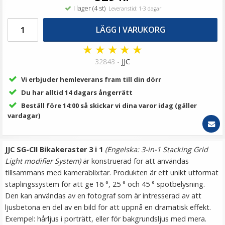
119 kr
I lager (4 st)
Leveranstid: 1-3 dagar
LÄGG I VARUKORG
LÄGG I VARUKORG
★
★
★
★
★
32843 -
JJC
Vi erbjuder hemleverans fram till din dörr
Du har alltid 14 dagars ångerrätt
Beställ före 14:00 så skickar vi dina varor idag (gäller
vardagar)
Ulanzi Mobilhållare svart i aluminium
JJC SG-CII Bikakeraster 3 i 1
(Engelska: 3-in-1 Stacking Grid
Light modifier System)
är konstruerad för att användas
tillsammans med kamerablixtar. Produkten är ett unikt utformat
staplingssystem för att ge 16 °, 25 ° och 45 ° spotbelysning.
★
★
★
★
★
Den kan användas av en fotograf som är intresserad av att
ljusbetona en del av en bild för att uppnå en dramatisk effekt.
199 kr
Exempel: hårljus i porträtt, eller för bakgrundsljus med mera.