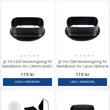
★
★
★
★
★
★
★
★
★
★
JJC FA-C600 Monteringsring för
JJC FA-C580 Monteringsring för
blixttillbehör (för CANON 600EX-
blixttillbehör för Canon 580EXII &
RT & liknande)
många fler
119 kr
119 kr
LÄGG I VARUKORG
LÄGG I VARUKORG