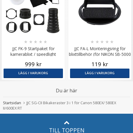
★
★
★
★
★
★
★
★
★
★
JJC FK-9 Startpaket för
JJC FA-L Monteringsring för
kamerablixt / speedlight
blixttillbehör (för NIKON SB-5000
och många fler)
999 kr
119 kr
LÄGG I VARUKORG
LÄGG I VARUKORG
Du är här
Startsidan
JJC SG-CII Bikakeraster 3 i 1 för Canon 580EX/ 580EX
II/600EX RT
TILL TOPPEN