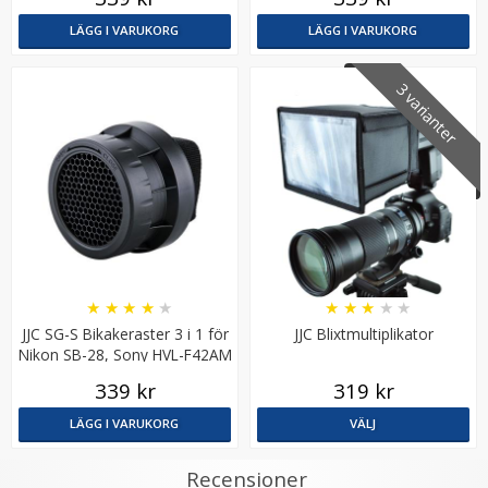
LÄGG I VARUKORG
LÄGG I VARUKORG
3 varianter
★
★
★
★
★
★
★
★
★
★
JJC SG-S Bikakeraster 3 i 1 för
JJC Blixtmultiplikator
Nikon SB-28, Sony HVL-F42AM
339 kr
319 kr
LÄGG I VARUKORG
VÄLJ
Recensioner