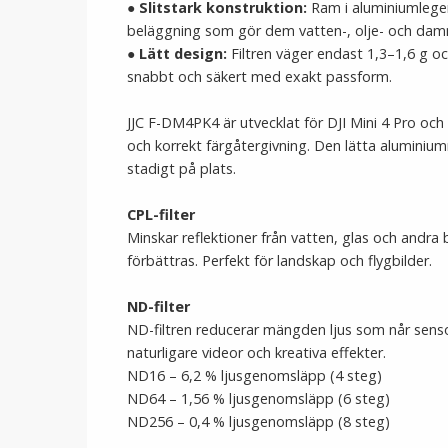
●
Slitstark konstruktion:
Ram i aluminiumleger
beläggning som gör dem vatten-, olje- och da
●
Lätt design:
Filtren väger endast 1,3–1,6 g o
snabbt och säkert med exakt passform.
JJC F-DM4PK4 är utvecklat för DJI Mini 4 Pro och
och korrekt färgåtergivning. Den lätta aluminium
stadigt på plats.
CPL-filter
Minskar reflektioner från vatten, glas och andr
förbättras. Perfekt för landskap och flygbilder.
ND-filter
ND-filtren reducerar mängden ljus som når senso
naturligare videor och kreativa effekter.
ND16 – 6,2 % ljusgenomsläpp (4 steg)
ND64 – 1,56 % ljusgenomsläpp (6 steg)
ND256 – 0,4 % ljusgenomsläpp (8 steg)