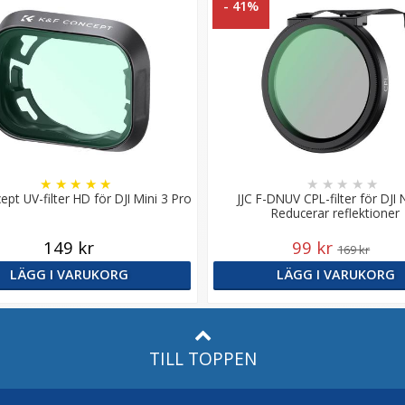
- 41%
★
★
★
★
★
★
★
★
★
★
pt UV-filter HD för DJI Mini 3 Pro
JJC F-DNUV CPL-filter för DJI
Reducerar reflektioner
149 kr
99 kr
169 kr
LÄGG I VARUKORG
LÄGG I VARUKORG
TILL TOPPEN