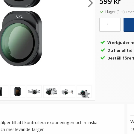
599 kr
I lager (3 st)
Levera
★
★
★
★
★
★
★
★
★
★
ill
JJC Tumgrepp för Fujifilm
JJC Skärmskydd för DJI
X-Pro3 X-Pro2 X-Pro1
Osmo Pocket 3 optiskt
glas 9H
199 kr
89 kr
Vi erbjuder h
Du har alltid
LÄGG I VARUKORG
LÄGG I VARUKORG
Beställ före 1
V
älper till att kontrollera exponeringen och minska
 och mer levande färger.
F