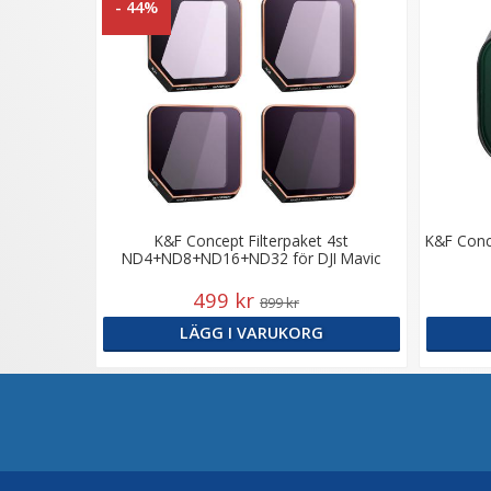
- 44%
K&F Concept Filterpaket 4st
K&F Conce
ND4+ND8+ND16+ND32 för DJI Mavic
3/Mavic 3 Cine
499 kr
899 kr
LÄGG I VARUKORG