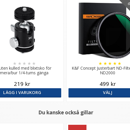
6 
★
★
★
★
★
★
★
★
★
★
Liten kulled med blixtsko för
K&F Concept Justerbart ND-Filt
mera/bur 1/4-tums gänga
ND2000
219 kr
499 kr
LÄGG I VARUKORG
VÄLJ
Du kanske också gillar