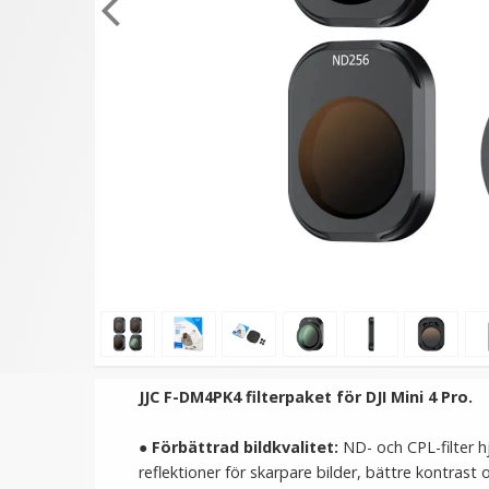
★
★
★
★
★
★
★
★
★
★
Puluz Blixtskoadapter
Puluz Universal blixtsko t
Roterbar i 180 grader
1/4" hane
omvandlar till 1/4-tums
hane
169 kr
69 kr
VÄLJ
LÄGG I VARUKORG
JJC F-DM4PK4 filterpaket för DJI Mini 4 Pro.
●
Förbättrad bildkvalitet:
ND- och CPL-filter hj
reflektioner för skarpare bilder, bättre kontrast