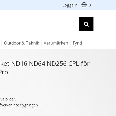
Logga in
0
Outdoor & Teknik
Varumärken
Fynd
☓
rpaket ND16 ND64 ND256 CPL för
Pro
- 67%
★
iva bilder.
åverkar inte flygningen.