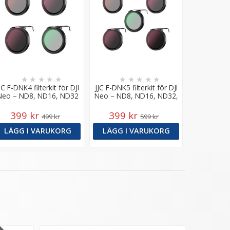
★
★
★
★
★
★
★
★
★
★
JC F-DNK4 filterkit för DJI
JJC F-DNK5 filterkit för DJI
Neo – ND8, ND16, ND32
Neo – ND8, ND16, ND32,
& CPL
ND64 & CPL
399 kr
399 kr
499 kr
599 kr
LÄGG I VARUKORG
LÄGG I VARUKORG