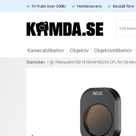
Fri frakt över 500kr
Hemleverans
Beställ före 
Kameratillbehör
Objektiv
Objektivtillbehör
Startsidan
JJC Filterpaket ND16 ND64 ND256 CPL för DJI Min
Artiklar
Andra kunder köpte även
2 varianter