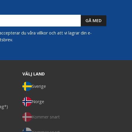
epterar du våra villkor och att vi lagrar din e-
tsbrev.
VÄLJ LAND
Sverige
Norge
dag*)
Kommer snart