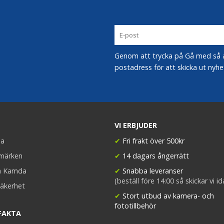
Genom att trycka på Gå med så acc
postadress för att skicka ut nyhe
VI ERBJUDER
a
✔
Fri frakt över 500kr
umärken
✔
14 dagars ångerrätt
a Kamda
✔
Snabba leveranser
(beställ före 14:00 så skickar vi i
äkerhet
✔
Stort utbud av kamera- och
fototillbehör
FAKTA