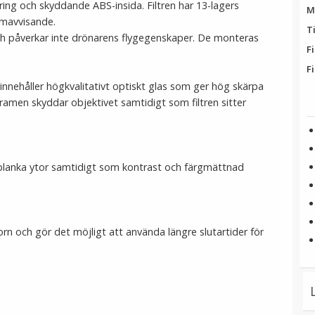
ing och skyddande ABS-insida. Filtren har 13-lagers
M
mmavvisande.
T
ch påverkar inte drönarens flygegenskaper. De monteras
Fi
Fi
 innehåller högkvalitativt optiskt glas som ger hög skärpa
ramen skyddar objektivet samtidigt som filtren sitter
a blanka ytor samtidigt som kontrast och färgmättnad
rn och gör det möjligt att använda längre slutartider för