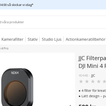
14:00 så skickar vi idag*
Kamerafilter
Stativ
Studio Ljus
Actionkameratillbehör
i 4 Pro
JJC Filte
DJI Mini 4 
40448 -
JJC
★
★
★
★
● 4 filter för kreat
● Lätt design – p