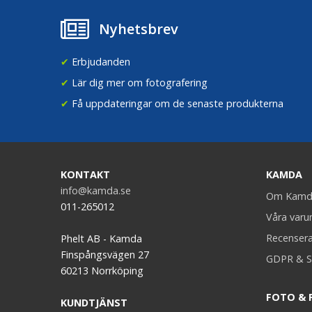
Nyhetsbrev
✔
Erbjudanden
✔
Lär dig mer om fotografering
✔
Få uppdateringar om de senaste produkterna
KONTAKT
KAMDA
info@kamda.se
Om Kamd
011-265012
Våra var
Recenser
Phelt AB - Kamda
Finspångsvägen 27
GDPR & S
60213 Norrköping
FOTO & 
KUNDTJÄNST