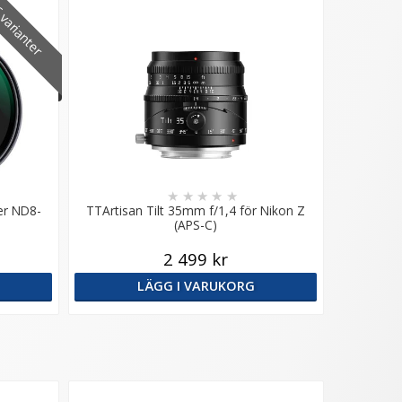
varianter
★
★
★
★
★
er ND8-
TTArtisan Tilt 35mm f/1,4 för Nikon Z
(APS-C)
2 499 kr
LÄGG I VARUKORG