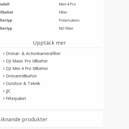
odell
Mini 4 Pro
illbehör
Filter
ltertyp
Polarisation
ltertyp
ND-filter
Upptäck mer
Drönar- & Actionkamerafilter
DJI Mavic Pro tillbehör
DJI Mini 4 Pro tillbehör
Drönaretillbehör
Outdoor & Teknik
JJC
Filterpaket
Liknande produkter