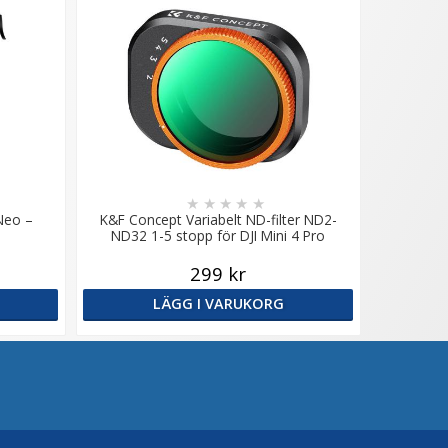
★
★
★
★
★
 Neo –
K&F Concept Variabelt ND-filter ND2-
ND32 1-5 stopp för DJI Mini 4 Pro
299 kr
LÄGG I VARUKORG