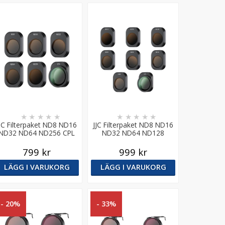
★
★
★
★
★
★
★
★
★
★
JJC Filterpaket ND8 ND16
JJC Filterpaket ND8 ND16
ND32 ND64 ND256 CPL
ND32 ND64 ND128
för DJI Mini 4 Pro
ND256 ND512 CPL för DJI
Mini 4 Pro
799 kr
999 kr
LÄGG I VARUKORG
LÄGG I VARUKORG
- 20%
- 33%