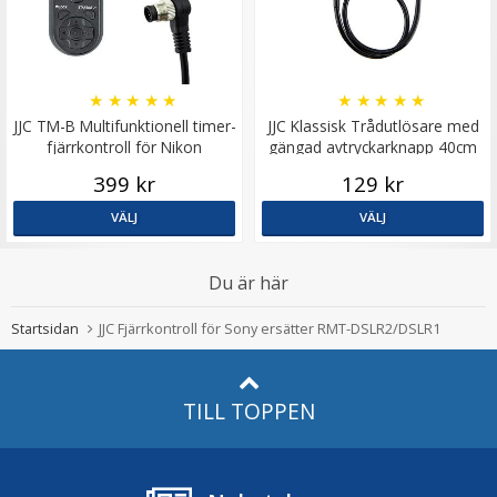
★
★
★
★
★
★
★
★
★
★
JJC TM-B Multifunktionell timer-
JJC Klassisk Trådutlösare med
fjärrkontroll för Nikon
gängad avtryckarknapp 40cm
399 kr
129 kr
VÄLJ
VÄLJ
Du är här
Startsidan
JJC Fjärrkontroll för Sony ersätter RMT-DSLR2/DSLR1
TILL TOPPEN