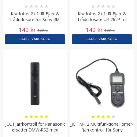
★
★
★
★
★
★
★
★
★
★
Kiwifotos 2 i 1: IR-Fjärr &
Kiwifotos 2 i 1: IR-Fjärr &
Trådutlösare för Sony RM-
Trådutlösare UR-262P för
S1AM//RMT-DSLR1/DSLR2
Pentax CS-205/ O-RC1
149 kr
149 kr
199 kr
199 kr
LÄGG I VARUKORG
LÄGG I VARUKORG
Puluz Skärmskydd härdat glas 9H för Sony
A6000/A6300
★
★
★
★
★
79 kr
LÄGG I VARUKORG
★
★
★
★
★
★
★
★
★
★
JCC Fjärrkontroll för Panasonic
JJC TM-F2 Multifunktionell timer-
ersätter DMW-RS2 med
fjärrkontroll för Sony
klämmfäste