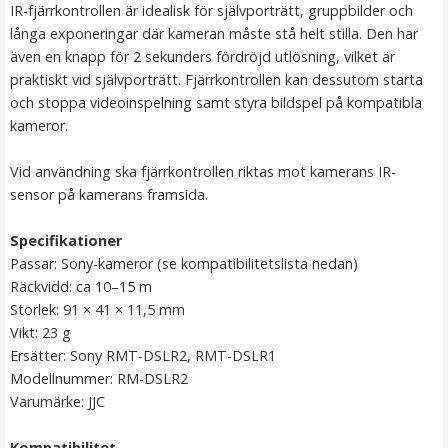
IR-fjärrkontrollen är idealisk för självporträtt, gruppbilder och
LÄGG I VARUKORG
långa exponeringar där kameran måste stå helt stilla. Den har
även en knapp för 2 sekunders fördröjd utlösning, vilket är
praktiskt vid självporträtt. Fjärrkontrollen kan dessutom starta
och stoppa videoinspelning samt styra bildspel på kompatibla
kameror.
Vid användning ska fjärrkontrollen riktas mot kamerans IR-
sensor på kamerans framsida.
Specifikationer
Jupio batteri AA LR06 4-pack
Passar: Sony-kameror (se kompatibilitetslista nedan)
Räckvidd: ca 10–15 m
Storlek: 91 × 41 × 11,5 mm
Vikt: 23 g
★
★
★
★
★
Ersätter: Sony RMT-DSLR2, RMT-DSLR1
Modellnummer: RM-DSLR2
49 kr
Varumärke: JJC
LÄGG I VARUKORG
Kompatibilitet