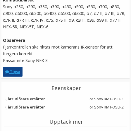
Sony α230, α290, α330, α390, α450, α500, α550, α700, α850,
α900, α6000, α6300, α6400, α6500, α6600, α7, α7 II, α7 III, α7R,
α7R II, α7R III, α7R IV, α7S, α7S II, α9, α9 II, α99, α99 II, α77 II,
NEX-5R, NEX-5T, NEX-6.
Observera
Fjärrkontrollen ska riktas mot kamerans IR-sensor för att
fungera korrekt.
Passar inte Sony NEX-3.
JJC Fjärrkontroll RM-S1 för Sony ersätter RMT-
Tipsa
DSLR1/RMT-DSLR2
Egenskaper
★
★
★
★
★
Fjärrutlösare ersätter
För Sony RMT-DSLR1
119 kr
Fjärrutlösare ersätter
För Sony RMT-DSLR2
LÄGG I VARUKORG
Upptäck mer