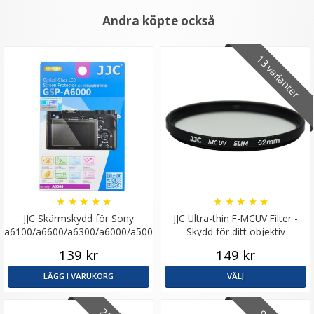
Andra köpte också
13 varianter
★
★
★
★
★
★
★
★
★
★
JJC Skärmskydd för Sony
JJC Ultra-thin F-MCUV Filter -
a6100/a6600/a6300/a6000/a5000/a6400
Skydd för ditt objektiv
optiskt glas
139 kr
149 kr
LÄGG I VARUKORG
VÄLJ