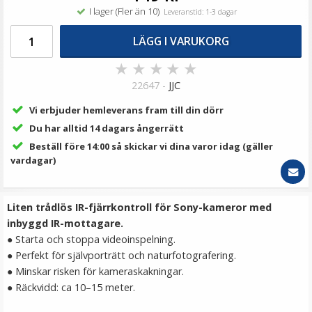
119 kr
I lager (Fler än 10)
Leveranstid: 1-3 dagar
LÄGG I VARUKORG
LÄGG I VARUKORG
★
★
★
★
★
22647 -
JJC
Vi erbjuder hemleverans fram till din dörr
Du har alltid 14 dagars ångerrätt
Beställ före 14:00 så skickar vi dina varor idag (gäller
vardagar)
Jupio batteri (4st) AA 2700mAh laddbart
Liten trådlös IR-fjärrkontroll för Sony-kameror med
inbyggd IR-mottagare.
● Starta och stoppa videoinspelning.
● Perfekt för självporträtt och naturfotografering.
★
★
★
★
★
● Minskar risken för kameraskakningar.
● Räckvidd: ca 10–15 meter.
199 kr