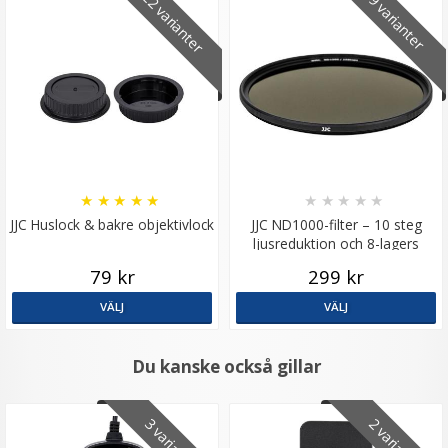
22 varianter
9 varianter
★
★
★
★
★
★
★
★
★
★
JJC Huslock & bakre objektivlock
JJC ND1000-filter – 10 steg
ljusreduktion och 8-lagers
multicoating
79 kr
299 kr
VÄLJ
VÄLJ
Du kanske också gillar
3 varianter
2 varianter