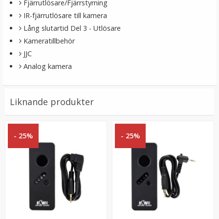
Fjärrutlösare/Fjärrstyrning
IR-fjärrutlösare till kamera
Lång slutartid Del 3 - Utlösare
Kameratillbehör
JJC
Analog kamera
Puluz Skärmskydd härdat glas 9H för Sony
Liknande produkter
RX100/A7M2/A7R/A7R2
- 25%
- 25%
★
★
★
★
★
79 kr
LÄGG I VARUKORG