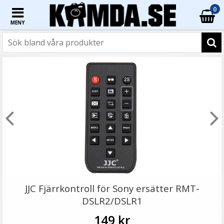
0
MENY
☓
Jupio batteri (4st) AAA 1000mAh laddbart
JJC Fjärrkontroll för Sony ersätter RMT-
DSLR2/DSLR1
149 kr