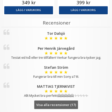
349 kr
399 kr
LÄGG I VARUKORG
LÄGG I VARUKORG
Recensioner
Tor Dalsjö
★
★
★
★
★
Per Henrik Järvegård
★
★
★
★
★
Testat vid två eller tre tillfällen! Verkar fungera bra tycker jag.
Stefan Ström
★
★
★
★
★
Fungerar bra till min Sony a7 III.
MATTIAS TJERNKVIST
★
★
★
★
★
Allt Mycket bra perfekt🤗🤗🤗🤗🤗 ✨✨✨✨✨
Visa alla recensioner (17)