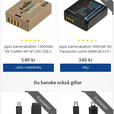
★
★
★
★
★
★
★
★
★
★
Jupio kamerabatteri 1300mAh
Jupio kamerabatteri 900mAh för
för Fujifilm NP-W126S USB-C
Panasonic Lumix DMW-BLG10 /
input
BP-DC15E
549 kr
349 kr
LÄGG I VARUKORG
VÄLJ
Du kanske också gillar
4 varianter
3 varianter