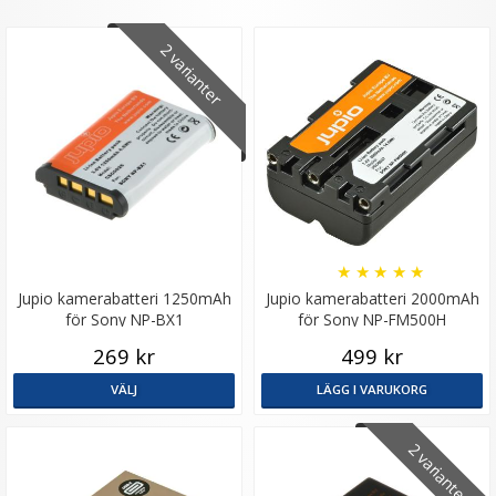
2 varianter
JJC CL-B12 dammblåsare/blåsbälg för optik svart
★
★
★
★
★
Jupio kamerabatteri 1250mAh
Jupio kamerabatteri 2000mAh
för Sony NP-BX1
för Sony NP-FM500H
★
★
★
★
★
269 kr
499 kr
79 kr
VÄLJ
LÄGG I VARUKORG
LÄGG I VARUKORG
2 varianter