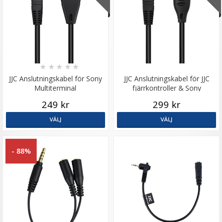
★
★
★
★
★
JJC Anslutningskabel för Sony
JJC Anslutningskabel för JJC
Multiterminal
fjärrkontroller & Sony
multiterminal
249 kr
299 kr
VÄLJ
VÄLJ
- 88%