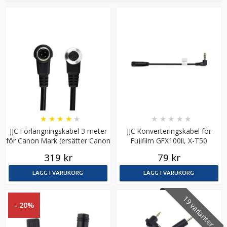
★
★
★
★
★
★
★
★
★
★
Weifeng WT3130 Trebensstativ 124cm för mindre
JJC Förlängningskabel 3 meter
JJC Konverteringskabel för
kamera/mobil
för Canon Mark (ersätter Canon
Fujifilm GFX100II, X-T50
ET-1000N3)
319 kr
79 kr
★
★
★
★
★
LÄGG I VARUKORG
LÄGG I VARUKORG
179 kr
19 varianter
239 kr
- 20%
LÄGG I VARUKORG