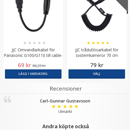
★
★
★
★
★
★
★
★
★
★
JJC Omvandlarkabel för
JJC trådutlösarkabel för
Panasonic G100/G110 till cable-
systemkameror 70 cm
D
69 kr
79 kr
86,25 kr
Puluz 15.5cm Ministativ röd för kamera &
mobilhållare av aluminium
LÄGG I VARUKORG
VÄLJ
Recensioner
★
★
★
★
★
Carl-Gunnar Gustavsson
199 kr
★
★
★
★
★
299 kr
Utmärkt
LÄGG I VARUKORG
Andra köpte också