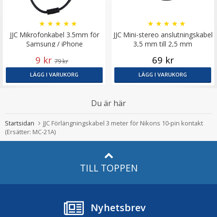
★
★
★
★
★
★
★
★
★
★
JJC Mikrofonkabel 3.5mm för
JJC Mini-stereo anslutningskabel
Samsung / iPhone
3,5 mm till 2,5 mm
9 kr
69 kr
79 kr
LÄGG I VARUKORG
LÄGG I VARUKORG
Du är här
Startsidan
JJC Förlängningskabel 3 meter för Nikons 10-pin kontakt
(Ersätter: MC-21A)
TILL TOPPEN
Nyhetsbrev