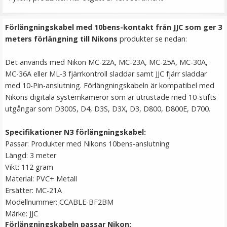
149 kr
Förlängningskabel med 10bens-kontakt från JJC som ger 3
LÄGG I VARUKORG
meters förlängning till Nikons
produkter se nedan:
Det används med Nikon MC-22A, MC-23A, MC-25A, MC-30A,
MC-36A eller ML-3 fjärrkontroll sladdar samt JJC fjärr sladdar
med 10-Pin-anslutning. Förlängningskabeln är kompatibel med
Nikons digitala systemkameror som är utrustade med 10-stifts
utgångar som D300S, D4, D3S, D3X, D3, D800, D800E, D700.
Specifikationer N3 förlängningskabel:
Passar: Produkter med Nikons 10bens-anslutning
Ulanzi Mobilhållare vridbar för stativ & blixtsko
Längd: 3 meter
Vikt: 112 gram
Material: PVC+ Metall
Ersätter: MC-21A
★
★
★
★
★
Modellnummer: CCABLE-BF2BM
Märke: JJC
149 kr
Förlängningskabeln passar
Nikon: