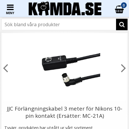
0
MENY
☓
- 25%
- 33%
TTArtisan Mini Magnetisk LED-belysning –
Retroinspirerad i form som en Filmrulle
JJC Förlängningskabel 3 meter för Nikons 10-
pin kontakt (Ersätter: MC-21A)
★
★
★
★
★
Tyvärr, produkten har utgått ur vårt sortiment