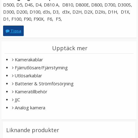
D500, D5, D4S, D4, D810 A,
D810, D800E, D800, D700, D300S,
LÄGG I VARUKORG
D300, D200, D100, d3s, D3,
d3x, D2H, D2X, D2Xs, D1H,
D1X,
D1, F100, F90, F90X,
F6, F5,
Tipsa
Upptäck mer
Kamerakablar
Fjärrutlösare/Fjärrstyrning
Utlösarkablar
Puluz Gängadapter 1/4 tums hongänga till 3/8 tums
Batterier & Strömförsörjning
hangänga
Kameratillbehör
JJC
Analog kamera
29 kr
Liknande produkter
LÄGG I VARUKORG