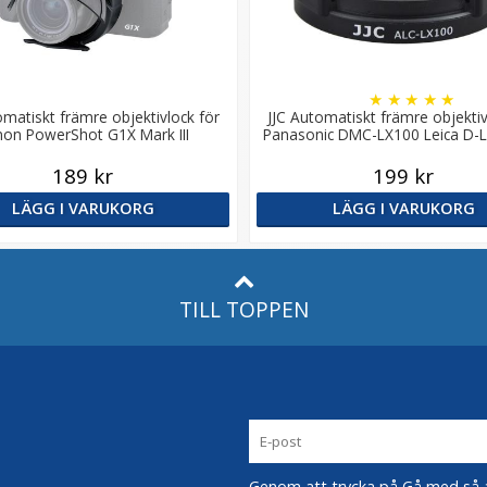
★
★
★
★
★
omatiskt främre objektivlock för
JJC Automatiskt främre objektiv
on PowerShot G1X Mark III
Panasonic DMC-LX100 Leica D-L
189 kr
199 kr
LÄGG I VARUKORG
LÄGG I VARUKORG
TILL TOPPEN
Genom att trycka på Gå med så acc