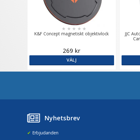
★
★
★
★
★
K&F Concept magnetiskt objektivlock
JJC Aut
Can
269 kr
VÄLJ
Nyhetsbrev
✔
Erbjudanden