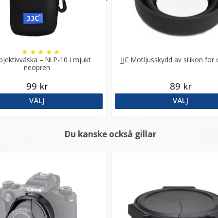
★
★
★
★
★
bjektivväska – NLP-10 i mjukt
JJC Motljusskydd av silikon för 
neopren
99 kr
89 kr
VÄLJ
VÄLJ
Du kanske också gillar