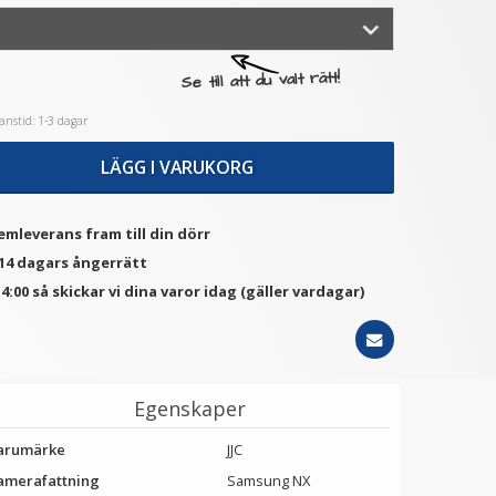
★
★
★
★
★
★
★
★
★
★
Se till att du valt rätt!
C Motljusskydd av metall
JJC Bakre objektivlock
nstid: 1-3 dagar
129 kr
59 kr
LÄGG I VARUKORG
VÄLJ
VÄLJ
emleverans fram till din dörr
 14 dagars ångerrätt
4:00 så skickar vi dina varor idag (gäller vardagar)
Egenskaper
arumärke
JJC
amerafattning
Samsung NX