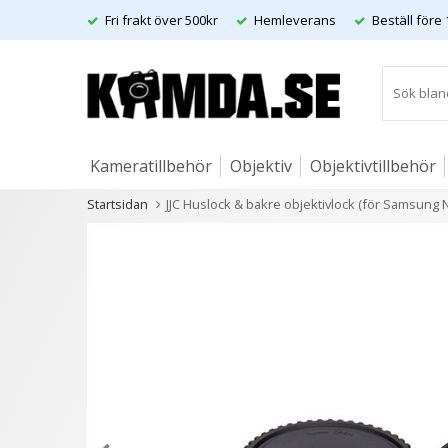
Fri frakt över 500kr
Hemleverans
Beställ före 
Kameratillbehör
Objektiv
Objektivtillbehör
Startsidan
JJC Huslock & bakre objektivlock (för Samsung 
Artiklar
Andra kunder köpte även
21 varianter
13 variant