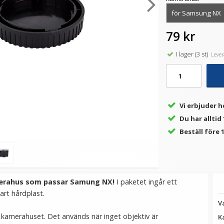
79 kr
★
★
★
★
★
★
★
★
★
★
ter
Kiwifotos Främre
JJC CL-C1 Putsduk av
JJ
v
Objektivlock Center Pinch –
mikrofiber 165x165mm
I lager (3 st)
Levera
Snap-On
69 kr
29 kr
VÄLJ
LÄGG I VARUKORG
Vi erbjuder h
Du har alltid
Beställ före 1
amerahus som passar Samung NX!
I paketet ingår ett
vart hårdplast.
V
kamerahuset. Det används när inget objektiv är
K