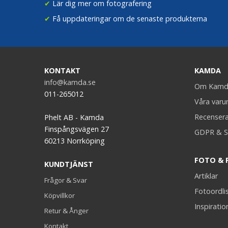
✔
Lär dig mer om fotografering
✔
Få uppdateringar om de senaste produkterna
KONTAKT
KAMDA
info@kamda.se
Om Kamd
011-265012
Våra var
Recenser
Phelt AB - Kamda
Finspångsvägen 27
GDPR & S
60213 Norrköping
FOTO & 
KUNDTJÄNST
Artiklar
Frågor & Svar
Fotoordli
Köpvillkor
Inspiratio
Retur & Ånger
Kontakt