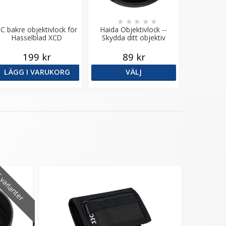
★
★
★
★
★
JC bakre objektivlock för
Haida Objektivlock --
Hasselblad XCD
Skydda ditt objektiv
199 kr
89 kr
LÄGG I VARUKORG
VÄLJ
varianter