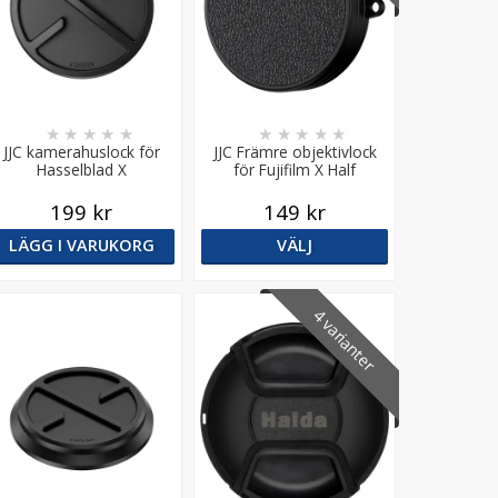
★
★
★
★
★
★
★
★
★
★
JJC kamerahuslock för
JJC Främre objektivlock
Hasselblad X
för Fujifilm X Half
199 kr
149 kr
LÄGG I VARUKORG
VÄLJ
4 varianter