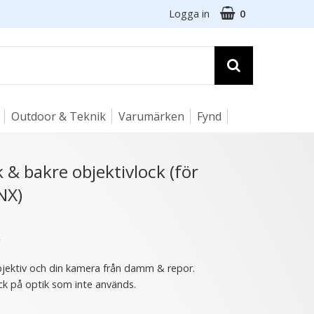
Logga in
0
Outdoor & Teknik
Varumärken
Fynd
☓
k & bakre objektivlock (för
NX)
10 varianter
4 varianter
★
bjektiv och din kamera från damm & repor.
ock på optik som inte används.