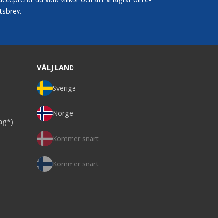
tsbrev.
VÄLJ LAND
Sverige
Norge
dag*)
Kommer snart
Kommer snart