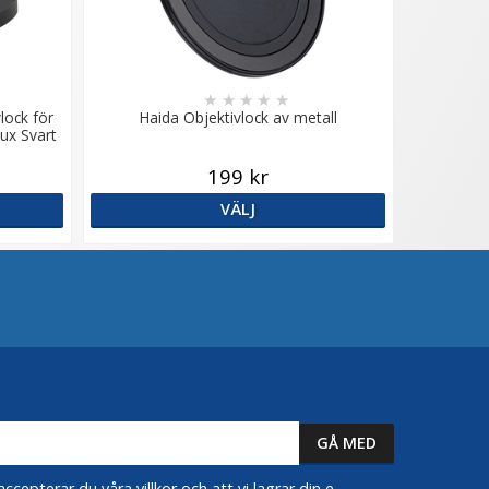
★
★
★
★
★
lock för
Haida Objektivlock av metall
ux Svart
199 kr
VÄLJ
epterar du våra villkor och att vi lagrar din e-