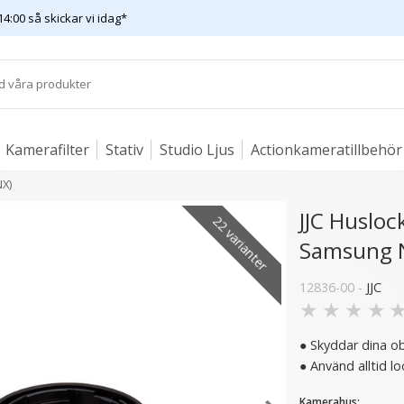
14:00 så skickar vi idag*
Kamerafilter
Stativ
Studio Ljus
Actionkameratillbehör
NX)
JJC Husloc
22 varianter
Samsung 
er
15 varianter
12836-00 -
JJC
★
★
★
★
● Skyddar dina o
● Använd alltid l
Kamerahus: