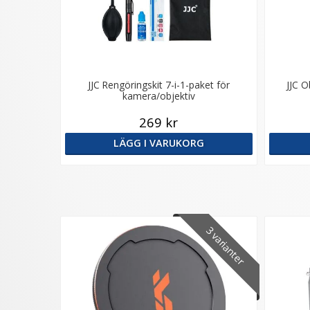
JJC Rengöringskit 7-i-1-paket för
JJC O
kamera/objektiv
269 kr
LÄGG I VARUKORG
3 varianter