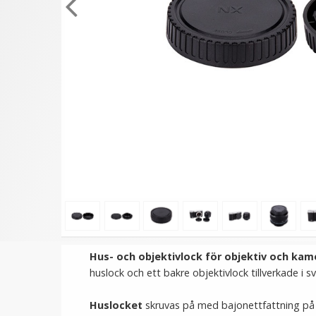
★
★
★
★
★
★
★
★
★
★
JJC Snap-on främre
JJC Ultra-thin F-MCUV Fil
objektivlock med snodd –
- Skydd för ditt objekti
skyddar och förenklar
59 kr
149 kr
VÄLJ
VÄLJ
Hus- och objektivlock för objektiv och k
huslock och ett bakre objektivlock tillverkade i s
Huslocket
skruvas på med bajonettfattning på 