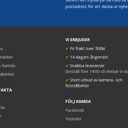
postadress för att skicka ut nyhe
VI ERBJUDER
a
✔
Fri frakt över 500kr
umärken
✔
14 dagars ångerrätt
a Kamda
✔
Snabba leveranser
(beställ före 14:00 så skickar vi i
äkerhet
✔
Stort utbud av kamera- och
fototillbehör
FAKTA
FÖLJ KAMDA
sta
Facebook
n
Youtube