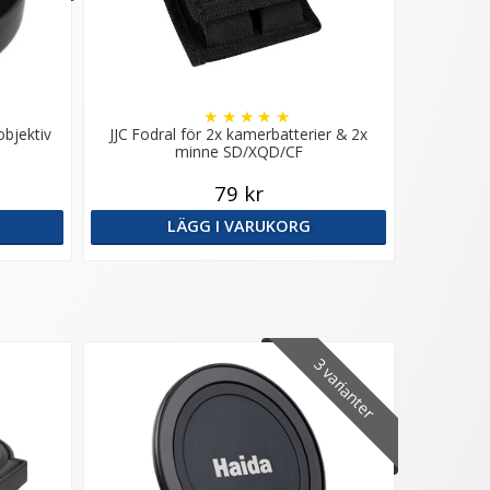
★
★
★
★
★
objektiv
JJC Fodral för 2x kamerbatterier & 2x
minne SD/XQD/CF
79 kr
LÄGG I VARUKORG
3 varianter