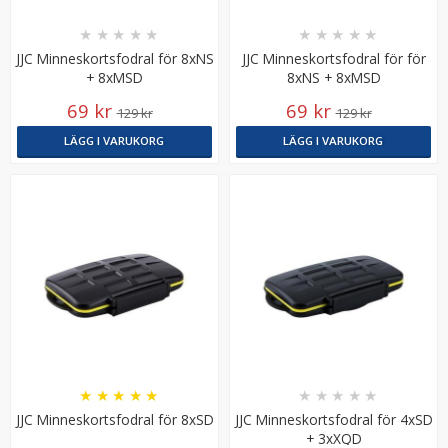
★
★
★
★
★
★
★
★
★
★
JJC Minneskortsfodral för 8xNS
JJC Minneskortsfodral för för
+ 8xMSD
8xNS + 8xMSD
69 kr
69 kr
129 kr
129 kr
LÄGG I VARUKORG
LÄGG I VARUKORG
JJC Batterifodral med karbinhake för 4x 18650-
batterier & 2x SD/XQD/CF
★
★
★
★
★
89 kr
LÄGG I VARUKORG
★
★
★
★
★
★
★
★
★
★
JJC Minneskortsfodral för 8xSD
JJC Minneskortsfodral för 4xSD
+ 3xXQD