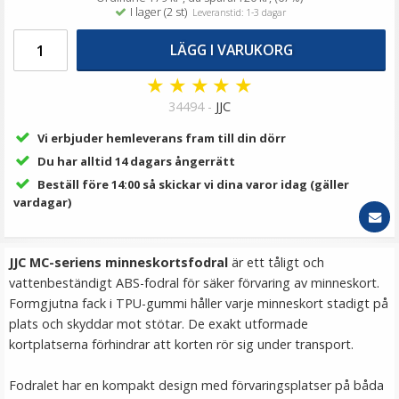
99 kr
I lager (2 st)
Leveranstid: 1-3 dagar
129 kr
LÄGG I VARUKORG
LÄGG I VARUKORG
★
★
★
★
★
34494 -
JJC
Vi erbjuder hemleverans fram till din dörr
Du har alltid 14 dagars ångerrätt
Beställ före 14:00 så skickar vi dina varor idag (gäller
vardagar)
JJC MC-seriens minneskortsfodral
är ett tåligt och
Puluz Universal blixtsko till 1/4" hane
vattenbeständigt ABS-fodral för säker förvaring av minneskort.
Formgjutna fack i TPU-gummi håller varje minneskort stadigt på
plats och skyddar mot stötar. De exakt utformade
kortplatserna förhindrar att korten rör sig under transport.
★
★
★
★
★
Fodralet har en kompakt design med förvaringsplatser på båda
69 kr