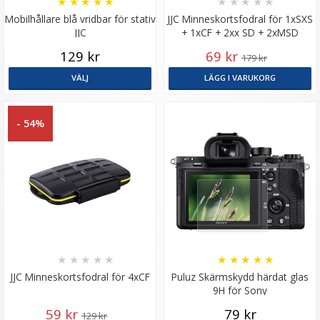
★
★
★
★
★
★
★
★
★
★
Mobilhållare blå vridbar för stativ
JJC Minneskortsfodral för 1xSXS
JJC
+ 1xCF + 2xx SD + 2xMSD
129 kr
69 kr
179 kr
VÄLJ
LÄGG I VARUKORG
- 54%
★
★
★
★
★
★
★
★
★
★
JJC Minneskortsfodral för 4xCF
Puluz Skärmskydd härdat glas
9H för Sony
RX100/A7M2/A7R/A7R2
59 kr
79 kr
129 kr