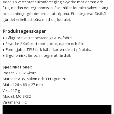
sidor. En vattentät silikonförsegling skyddar mot damm och
fukt, medan det ergonomiska låset håller fodralet säkert stängt
LÄGG I VARUKORG
och samtidigt gör det enkelt att öppna. Ett integrerat fästhål
gör det enkelt att bära med sig fodralet.
Produktegenskaper
● Tåligt och vattenbeständigt ABS-fodral.
● Skyddar 2 SxS-kort mot stötar, damm och fukt.
● Formgjutna TPU-fack håller korten säkert på plats.
● Ergonomiskt lås och integrerat fästhål.
Specifikationer:
JJC Batterifodral för 16xAAA batterier
Passar: 2 × SxS-kort
Material: ABS, silikon och TPU-gummi
Mått: 126 × 83 × 27 mm
Vikt: 117 g
★
★
★
★
★
Modell: MC-SXS2
Varumärke: JJC
149 kr