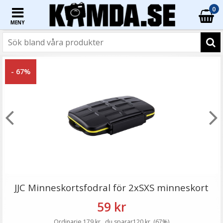
0
MENY
☓
- 23%
- 67%
JJC Minneskortsfodral för 4xSD + 8xMicroSD
JJC Minneskortsfodral för 2xSXS minneskort
59 kr
Ordinarie 179 kr , du sparar120 kr, (67%)