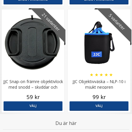
21 varianter
5 varianter
★
★
★
★
★
JJC Snap-on främre objektivlock
JJC Objektivväska – NLP-10 i
med snodd – skyddar och
mjukt neopren
förenklar
59 kr
99 kr
VÄLJ
VÄLJ
Du är här