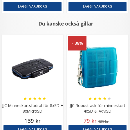
LÄGG I VARUKORG
LÄGG I VARUKORG
Du kanske också gillar
- 38%
★
★
★
★
★
★
★
★
★
★
JJC Minneskortsfodral för 8xSD +
JJC Robust ask för minneskort
8xMicroSD
4xSD & 4xMSD
139 kr
79 kr
129 kr
LÄGG I VARUKORG
LÄGG I VARUKORG