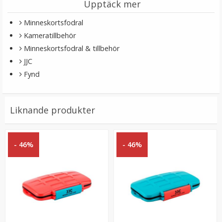
Upptäck mer
Minneskortsfodral
Kameratillbehör
Minneskortsfodral & tillbehör
JJC
Fynd
JJC Minneskortsfodral för 4xSD + 8xMicroSD
Liknande produkter
- 46%
- 46%
★
★
★
★
★
89 kr
LÄGG I VARUKORG