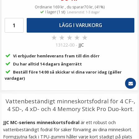
139 kr
Ordinarie 169 kr , du sparar70 kr, (41%)
I lager (1 st)
Leveranstid: 1-3 dagar
LÄGG I VARUKORG
LÄGG I VARUKORG
★
★
★
★
★
13122-00 -
JJC
Vi erbjuder hemleverans fram till din dörr
Du har alltid 14 dagars ångerrätt
Beställ före 14:00 så skickar vi dina varor idag (gäller
vardagar)
JJC Minneskorthållare svart för 10xMSD
kreditkortformat
Vattenbeständigt minneskortsfodral för 4 CF-,
4 SD-, 4 xD- och 4 Memory Stick Pro Duo-kort.
★
★
★
★
★
JJC MC-seriens minneskortsfodral
är ett robust och
vattenbeständigt fodral för säker förvaring av dina minneskort.
79 kr
Formgjutna fack i TPU-gummi håller varje kort stadigt på plats