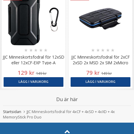
★
★
★
★
★
★
★
★
★
★
JJC Minneskortsfodral för 12xSD
JJC Minneskortsfodral för 2xCF
eller 12xCF-EXP Type-A
2xSD 2x MSD 2x SIM 2xMicro
SIM 3x Nano SIM
129 kr
79 kr
149 kr
149 kr
LÄGG I VARUKORG
LÄGG I VARUKORG
Du är här
Startsidan
JJC Minneskortsfodral för 4xCF + 4xSD + 4xXD + 4x
MemoryStick Pro Duo