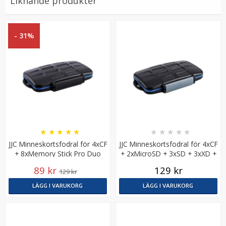
Liknande produkter
- 31%
JJC Svart Kamerarem för tyngre Systemkameror
★
★
★
★
★
★
★
★
★
★
★
★
★
★
★
JJC Minneskortsfodral för 4xCF
JJC Minneskortsfodral för 4xCF
169 kr
+ 8xMemory Stick Pro Duo
+ 2xMicroSD + 3xSD + 3xXD +
3xMemoryStickProDuo
89 kr
129 kr
129 kr
LÄGG I VARUKORG
LÄGG I VARUKORG
LÄGG I VARUKORG