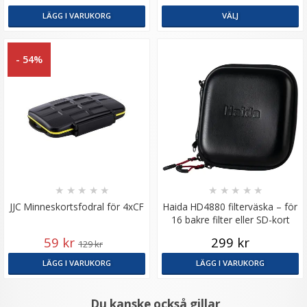
LÄGG I VARUKORG
VÄLJ
- 54%
★
★
★
★
★
★
★
★
★
★
JJC Minneskortsfodral för 4xCF
Haida HD4880 filterväska – för
16 bakre filter eller SD-kort
59 kr
299 kr
129 kr
LÄGG I VARUKORG
LÄGG I VARUKORG
Du kanske också gillar