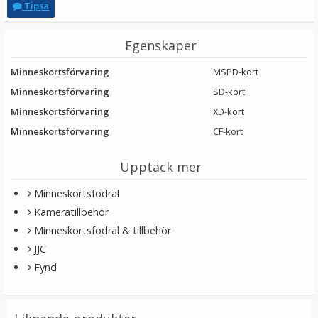
Tipsa
Egenskaper
Minneskortsförvaring
MSPD-kort
Minneskortsförvaring
SD-kort
Minneskortsförvaring
XD-kort
Minneskortsförvaring
CF-kort
JJC Skärmskydd för Nikon D850 optiskt glas 9H
Upptäck mer
Minneskortsfodral
★
★
★
★
★
Kameratillbehör
Minneskortsfodral & tillbehör
139 kr
JJC
LÄGG I VARUKORG
Fynd