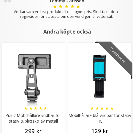
Tommy Carlsson
★
★
★
★
★
Verkar vara en bra produkt till ett lagom pris. Skall ta ut den i
regnväder för att testa om den verkligen är vattentät.
Andra köpte också
2 varianter
★
★
★
★
★
★
★
★
★
★
Puluz Mobilhållare vridbar för
Mobilhållare blå vridbar för stativ
stativ & blixtsko av metall
JJC
299 kr
129 kr