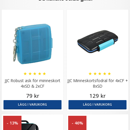
★
★
★
★
★
★
★
★
★
★
JJC Robust ask för minneskort
JJC Minneskortsfodral för 4xCF +
4xSD & 2xCF
8xSD
79 kr
129 kr
LÄGG I VARUKORG
LÄGG I VARUKORG
- 13%
- 46%