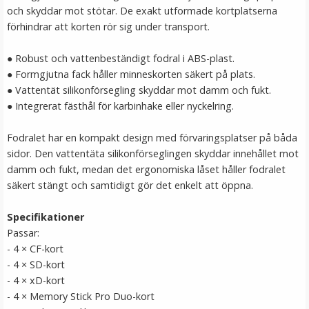
och skyddar mot stötar. De exakt utformade kortplatserna
LÄGG I VARUKORG
förhindrar att korten rör sig under transport.
● Robust och vattenbeständigt fodral i ABS-plast.
● Formgjutna fack håller minneskorten säkert på plats.
● Vattentät silikonförsegling skyddar mot damm och fukt.
● Integrerat fästhål för karbinhake eller nyckelring.
Fodralet har en kompakt design med förvaringsplatser på båda
sidor. Den vattentäta silikonförseglingen skyddar innehållet mot
damm och fukt, medan det ergonomiska låset håller fodralet
JJC rengöringskit 4-i-1 för kamera och objektiv
säkert stängt och samtidigt gör det enkelt att öppna.
Specifikationer
Passar:
★
★
★
★
★
- 4 × CF-kort
- 4 × SD-kort
149 kr
- 4 × xD-kort
- 4 × Memory Stick Pro Duo-kort
LÄGG I VARUKORG