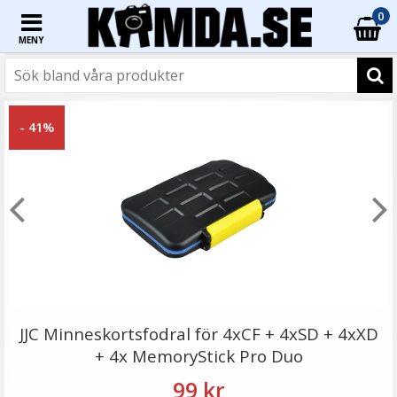
0
MENY
☓
- 41%
JJC Minneskortsfodral för 4xCF+ 8xMicroSD + 8xXD
JJC Minneskortsfodral för 4xCF + 4xSD + 4xXD
+ 4x MemoryStick Pro Duo
99 kr