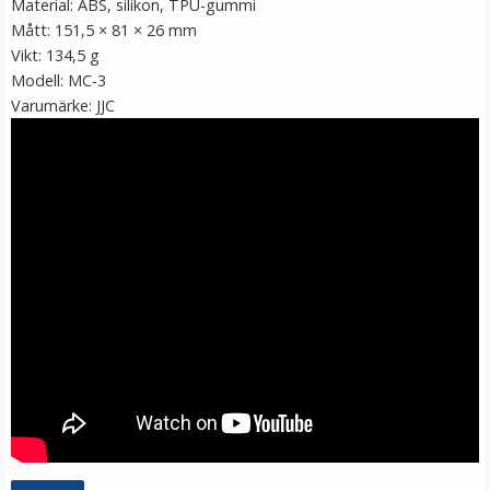
Material: ABS, silikon, TPU-gummi
Mått: 151,5 × 81 × 26 mm
Vikt: 134,5 g
Modell: MC-3
Varumärke: JJC
JJC Minneskorthållare svart för 2xSD 4xMSD
kreditkortformat
★
★
★
★
★
79 kr
LÄGG I VARUKORG