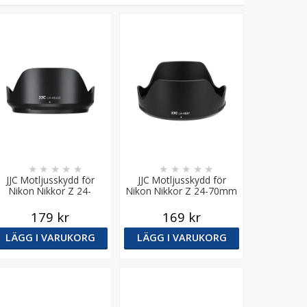
★
★
★
★
★
★
★
★
★
★
JJC Motljusskydd för
JJC Motljusskydd för
Nikon Nikkor Z 24-
Nikon Nikkor Z 24-70mm
120mm f/4 S & Z 28-
f/2.8 S
400mm f/4-8 VR
179 kr
169 kr
LÄGG I VARUKORG
LÄGG I VARUKORG