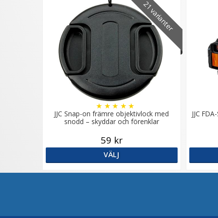
21 varianter
★
★
★
★
★
JJC Snap-on främre objektivlock med
JJC FDA-
snodd – skyddar och förenklar
59 kr
VÄLJ