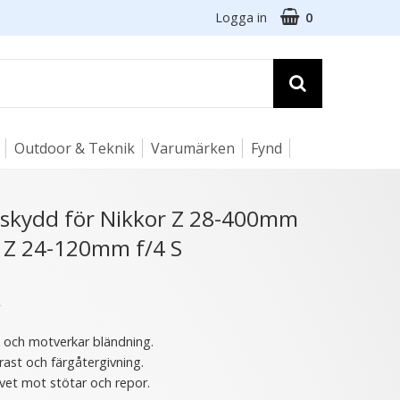
Logga in
0
Outdoor & Teknik
Varumärken
Fynd
☓
usskydd för Nikkor Z 28-400mm
& Z 24-120mm f/4 S
★
s och motverkar bländning.
rast och färgåtergivning.
vet mot stötar och repor.