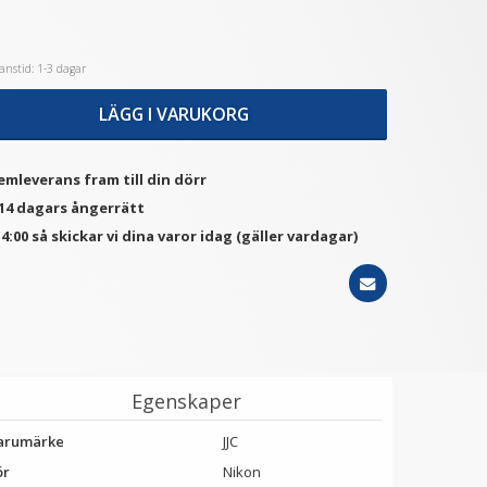
nstid: 1-3 dagar
★
★
★
★
★
★
★
★
★
★
JJC Motljusskydd
JJC Ögonmussla för Nikon
otsvarar Canon EW-63II
DK-19
LÄGG I VARUKORG
99 kr
139 kr
emleverans fram till din dörr
LÄGG I VARUKORG
LÄGG I VARUKORG
 14 dagars ångerrätt
4:00 så skickar vi dina varor idag (gäller vardagar)
Egenskaper
arumärke
JJC
ör
Nikon