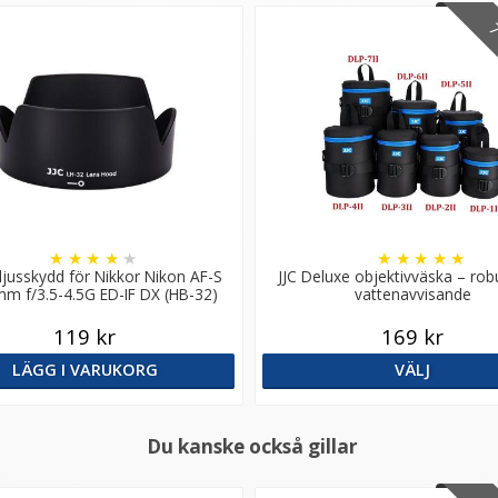
7 
★
★
★
★
★
★
★
★
★
★
ljusskydd för Nikkor Nikon AF-S
JJC Deluxe objektivväska – rob
m f/3.5-4.5G ED-IF DX (HB-32)
vattenavvisande
119 kr
169 kr
LÄGG I VARUKORG
VÄLJ
Du kanske också gillar