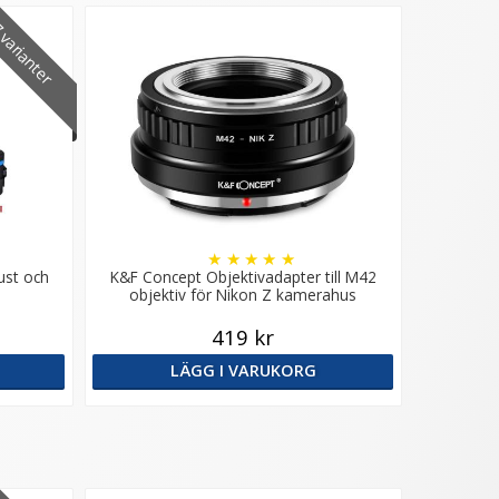
varianter
★
★
★
★
★
ust och
K&F Concept Objektivadapter till M42
objektiv för Nikon Z kamerahus
419 kr
LÄGG I VARUKORG