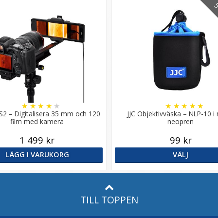
5 
★
★
★
★
★
★
★
★
★
★
S2 – Digitalisera 35 mm och 120
JJC Objektivväska – NLP-10 i
film med kamera
neopren
1 499 kr
99 kr
LÄGG I VARUKORG
VÄLJ
TILL TOPPEN