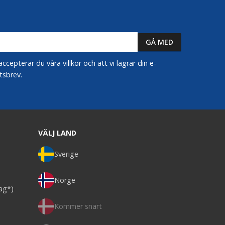
epterar du våra villkor och att vi lagrar din e-
tsbrev.
VÄLJ LAND
Sverige
Norge
dag*)
Kommer snart