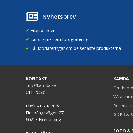
Nyhetsbrev
✔
Erbjudanden
✔
Lär dig mer om fotografering
✔
Få uppdateringar om de senaste produkterna
KONTAKT
KAMDA
info@kamda.se
Om Kamd
011-265012
Våra var
Recenser
Phelt AB - Kamda
Finspångsvägen 27
GDPR & S
60213 Norrköping
FOTO & 