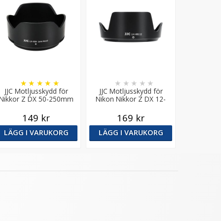
★
★
★
★
★
★
★
★
★
★
JJC Motljusskydd för
JJC Motljusskydd för
Nikkor Z DX 50-250mm
Nikon Nikkor Z DX 12-
f/4.5-6.3 VR (HB-90)
28mm f/3.5-5.6 PZ VR
149 kr
169 kr
LÄGG I VARUKORG
LÄGG I VARUKORG