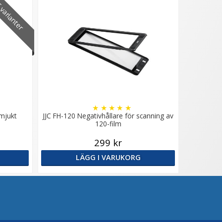
varianter
★
★
★
★
★
 mjukt
JJC FH-120 Negativhållare för scanning av
120-film
299 kr
LÄGG I VARUKORG