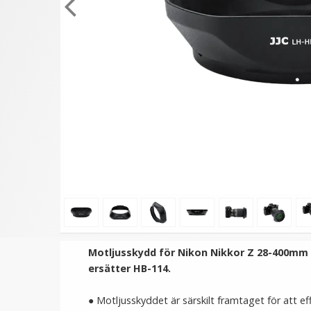
★
★
★
★
★
JJC Motljusskydd för Nikon
JJC Motljusskydd för Nik
Nikkor 18-200mm f/3.5-
Z DX 18-140mm f/3.5-6
5.6G IF-ED (HB-35)
VR
119 kr
149 kr
LÄGG I VARUKORG
LÄGG I VARUKORG
Motljusskydd för Nikon Nikkor Z 28-400mm 
ersätter HB-114.
● Motljusskyddet är särskilt framtaget för att effe