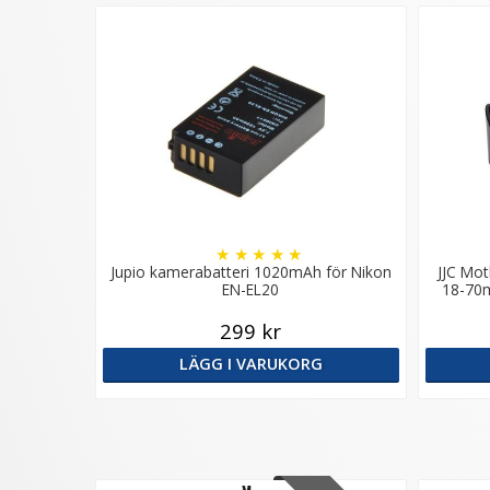
★
★
★
★
★
Jupio kamerabatteri 1020mAh för Nikon
JJC Mot
EN-EL20
18-70m
299 kr
LÄGG I VARUKORG