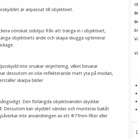
O
sskyddet är anpassat till objektivet.
B
B
E
era oönskat sidoljus från att tränga in i objektivet,
örlänga objektivets ände och skapa skugga optimerar
Vä
äckage.
Vä
usskydd inte orsakar vinjettering, vilket bevarar
t har dessutom en icke-reflekterande matt yta på insidan,
erställer skarpa bilder
 mångsidigt. Den förlängda objektivänden skyddar
 fall. Dessutom kan skyddet vändas och monteras bakåt
 påverkar inte användningen av ett Ф77mm-filter eller