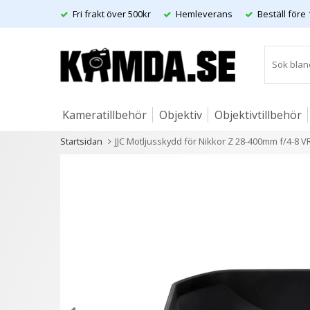
Fri frakt över 500kr
Hemleverans
Beställ före 
Kameratillbehör
Objektiv
Objektivtillbehör
Startsidan
JJC Motljusskydd för Nikkor Z 28-400mm f/4-8 V
Artiklar
Andra kunder köpte även