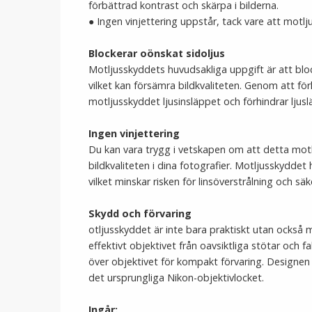
förbättrad kontrast och skärpa i bilderna.
● Ingen vinjettering uppstår, tack vare att motlju
Blockerar oönskat sidoljus
Motljusskyddets huvudsakliga uppgift är att block
vilket kan försämra bildkvaliteten. Genom att f
motljusskyddet ljusinsläppet och förhindrar ljusl
Ingen vinjettering
Du kan vara trygg i vetskapen om att detta motlj
bildkvaliteten i dina fotografier. Motljusskydde
vilket minskar risken för linsöverstrålning och säk
Skydd och förvaring
otljusskyddet är inte bara praktiskt utan också
effektivt objektivet från oavsiktliga stötar och
över objektivet för kompakt förvaring. Designen
det ursprungliga Nikon-objektivlocket.
Ingår: