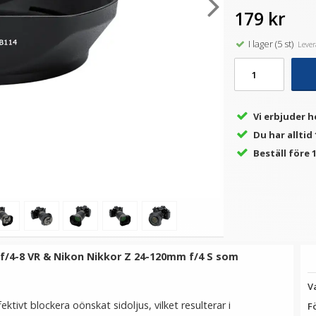
179 kr
I lager (5 st)
Levera
★
★
★
★
★
★
★
★
★
★
kor
JJC rengöringskit 4-i-1 för
JJC Motljusskydd för Nikkor
.3
kamera och objektiv
10-30mm f/3.5-5.6 VR (HB-
m
N101)
149 kr
149 kr
Vi erbjuder h
LÄGG I VARUKORG
LÄGG I VARUKORG
Du har alltid
Beställ före 1
f/4-8 VR & Nikon Nikkor Z 24-120mm f/4 S som
V
ktivt blockera oönskat sidoljus, vilket resulterar i
F