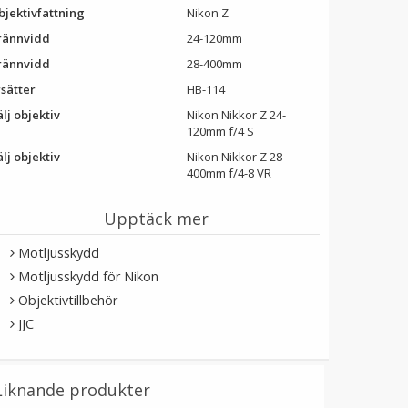
bjektivfattning
Nikon Z
rännvidd
24-120mm
rännvidd
28-400mm
rsätter
HB-114
lj objektiv
Nikon Nikkor Z 24-
120mm f/4 S
lj objektiv
Nikon Nikkor Z 28-
400mm f/4-8 VR
Upptäck mer
Motljusskydd
Motljusskydd för Nikon
Objektivtillbehör
JJC
Liknande produkter