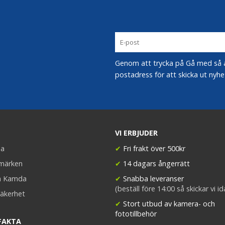
Genom att trycka på Gå med så acc
postadress för att skicka ut nyhe
VI ERBJUDER
a
✔
Fri frakt över 500kr
umärken
✔
14 dagars ångerrätt
a Kamda
✔
Snabba leveranser
(beställ före 14:00 så skickar vi i
äkerhet
✔
Stort utbud av kamera- och
fototillbehör
FAKTA