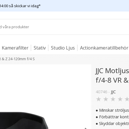
14:00 så skickar vi idag*
Kamerafilter
Stativ
Studio Ljus
Actionkameratillbehör
R & Z 24-120mm f/4 S
JJC Motlj
f/4-8 VR 
40746 -
JJC
★
★
★
★
● Minskar strölju
● Förbättrar kont
● Skyddar objekti