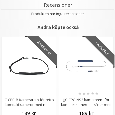
Recensioner
Produkten har inga recensioner
Andra köpte också
2 varianter
3 varianter
★
★
★
★
★
JJC CPC-B Kamerarem för retro-
JJC CPC-NS2 kamerarem för
kompaktkameror med runda
kompaktkameror – säker med
remfästen
snabbfäste
189 kr
189 kr