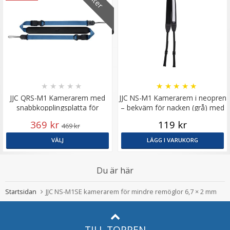
★
★
★
★
★
★
★
★
★
★
JJC QRS-M1 Kamerarem med
JJC NS-M1 Kamerarem i neopren
snabbkopplingsplatta för
– bekväm för nacken (grå) med
systemkameror max: 80 kg
2 bandöglor
369 kr
119 kr
469 kr
VÄLJ
LÄGG I VARUKORG
Du är här
Startsidan
JJC NS-M1SE kamerarem för mindre remöglor 6,7 × 2 mm
TILL TOPPEN