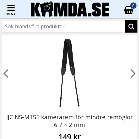
0
MENY
☓
JJC CPC-NS1 – Mjuk, slitstark kamerarem för
kompaktkameror
JJC NS-M1SE kamerarem för mindre remöglor
6,7 × 2 mm
149 kr