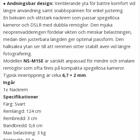
●
Andningsbar design:
Ventilerande yta för bättre komfort vid
LÄGG I VARUKORG
längre användning samt snabbspännen för enkel justering.
En bekväm och slitstark nackrem som passar spegellösa
kameror och DSLR med dubbla remöglor. Den mjuka
neoprenvadderingen fördelar vikten och minskar belastningen,
medan den justerbara längden ger optimal passform. Den
halksäkra ytan ser till att remmen sitter stabilt även vid längre
fotografering.
Modellen
NS-M1SE
är särskilt anpassad för mindre och smalare
remöglor som ofta finns på kompakta spegellösa kameror.
Typisk inneröppning är cirka
6,7 × 2 mm
.
JJC kamerarem svart
Ingår
1x Nackrem
Specifikationer
Färg: Svart
Remlängd: 124 cm
Rembredd: 3 cm
119 kr
Bandbredd: 0,6 cm
Max belastning: 3 kg
LÄGG I VARUKORG
Nettovikt: 43 g