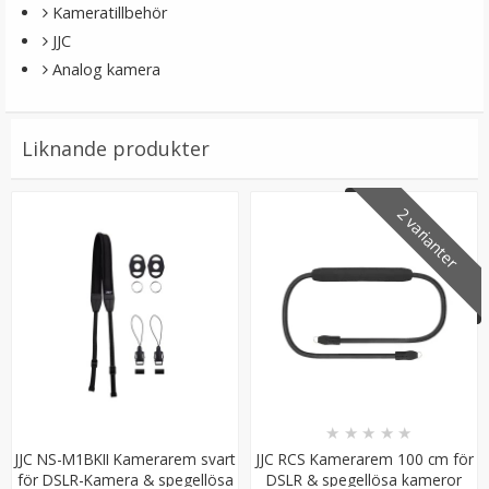
Kameratillbehör
JJC
Analog kamera
Liknande produkter
2 varianter
JJC USB-driven dubbel batteriladdare för Panasonic
DMW-BLJ31
169 kr
LÄGG I VARUKORG
★
★
★
★
★
JJC NS-M1BKII Kamerarem svart
JJC RCS Kamerarem 100 cm för
för DSLR-Kamera & spegellösa
DSLR & spegellösa kameror