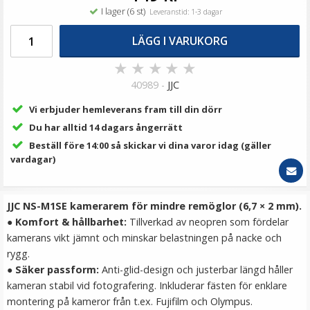
169 kr
I lager (6 st)
Leveranstid: 1-3 dagar
LÄGG I VARUKORG
LÄGG I VARUKORG
★
★
★
★
★
40989 -
JJC
Vi erbjuder hemleverans fram till din dörr
Du har alltid 14 dagars ångerrätt
Beställ före 14:00 så skickar vi dina varor idag (gäller
vardagar)
JJC NS-M1SE kamerarem för mindre remöglor (6,7 × 2 mm).
Puluz Mjukt skyddsfodral för Canon EOS G7 X Mark
●
Komfort & hållbarhet:
Tillverkad av neopren som fördelar
II/III av silikon
kamerans vikt jämnt och minskar belastningen på nacke och
rygg.
●
Säker passform:
Anti-glid-design och justerbar längd håller
kameran stabil vid fotografering. Inkluderar fästen för enklare
169 kr
montering på kameror från t.ex. Fujifilm och Olympus.