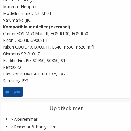
Material: Neopren
Modellnummer: NS-M1SE
Varumärke: JJC
Kompatibla modeller (exempel)
Canon EOS M50 Mark II, EOS R100, EOS R50
Ricoh G900 II, G900SE II
Nikon COOLPIX B700, J1, L840, P530, P520 m.fl.
Olympus SP-810UZ
Fujifilm FinePix S2950, S6850, S1
Pentax Q
JJC Svart Kamerarem för tyngre Systemkameror
Panasonic DMC-FZ100, LX5, LX7
Samsung EX1
Tipsa
169 kr
Upptäck mer
Axelremmar
LÄGG I VARUKORG
Remmar & bärsystem