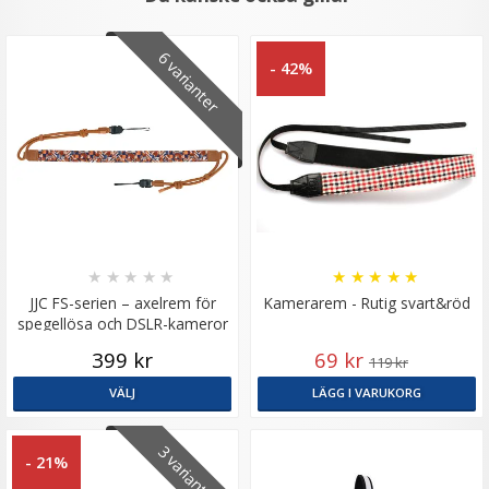
6 varianter
- 42%
★
★
★
★
★
★
★
★
★
★
JJC FS-serien – axelrem för
Kamerarem - Rutig svart&röd
spegellösa och DSLR-kameror
399 kr
69 kr
119 kr
VÄLJ
LÄGG I VARUKORG
3 varianter
- 21%