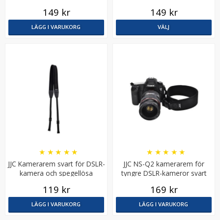
149 kr
149 kr
LÄGG I VARUKORG
VÄLJ
Puluz 20cm Vikbar octangle softbox för Speedlight
★
★
★
★
★
119 kr
★
★
★
★
★
★
★
★
★
★
JJC Kamerarem svart för DSLR-
JJC NS-Q2 kamerarem för
LÄGG I VARUKORG
kamera och spegellösa
tyngre DSLR-kameror svart
119 kr
169 kr
LÄGG I VARUKORG
LÄGG I VARUKORG