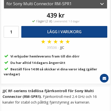
69 kr
LÄGG I VARUKORG
439 kr
I lager (2 st)
Leveranstid: 1-3 dagar
LÄGG I VARUKORG
★
★
★
★
★
39536 -
JJC
Vi erbjuder hemleverans fram till din dörr
Du har alltid 14 dagars ångerrätt
Beställ före 14:00 så skickar vi dina varor idag (gäller
Step Up Ring 62-77mm - Gör filtergängan större
vardagar)
JJC RF-seriens trådlösa fjärrkontroll för Sony Multi
★
★
★
★
★
Connector (RM-SPR1).
Fjärrkontroll med 2.4 GHz och 16
kanaler för stabil och pålitlig fjärrstyrning av kameran.
69 kr