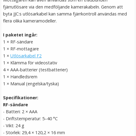
fjärrutlösare via den medföljande kamerakabeln. Genom att
byta JJC:s utlösarkabel kan samma fjärrkontroll användas med
flera olika kameramodeller.
I paketet ingår:
1 × RF-sändare
1 × RF-mottagare
1 ×
Utlösarkabel F2
1 × Klämma för videostativ
4 × AAA-batterier (testbatterier)
Step Up Ring 67-72mm - Gör filtergängan större
1 × Handledsrem
1 × Manual (engelska/tyska)
★
★
★
★
★
Specifikationer:
RF-sändare
69 kr
- Batteri: 2 × AAA
- Driftstemperatur: 5–40 °C
LÄGG I VARUKORG
- Vikt: 24 g
- Storlek: 29,4 × 120,2 × 16 mm