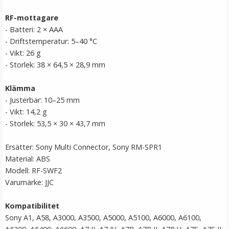
RF-mottagare
- Batteri: 2 × AAA
- Driftstemperatur: 5–40 °C
- Vikt: 26 g
- Storlek: 38 × 64,5 × 28,9 mm
Klämma
- Justerbar: 10–25 mm
JJC Fjärrkontroll RM-S1 för Sony ersätter RMT-
- Vikt: 14,2 g
DSLR1/RMT-DSLR2
- Storlek: 53,5 × 30 × 43,7 mm
★
★
★
★
★
Ersätter: Sony Multi Connector, Sony RM-SPR1
Material: ABS
119 kr
Modell: RF-SWF2
Varumärke: JJC
LÄGG I VARUKORG
Kompatibilitet
Sony A1, A58, A3000, A3500, A5000, A5100, A6000, A6100,