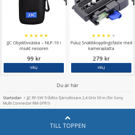
★
★
★
★
★
★
★
★
★
★
JJC Objektivväska – NLP-10 i
Puluz Snabbkopplingsfäste med
mjukt neopren
kameraplatta
99 kr
279 kr
VÄLJ
VÄLJ
Du är här
Startsidan
JJC RF-SW Trådlös fjärrutlösare 2,4 GHz 50 m (för Sony
Multi Connector RM-SPR1)
TILL TOPPEN