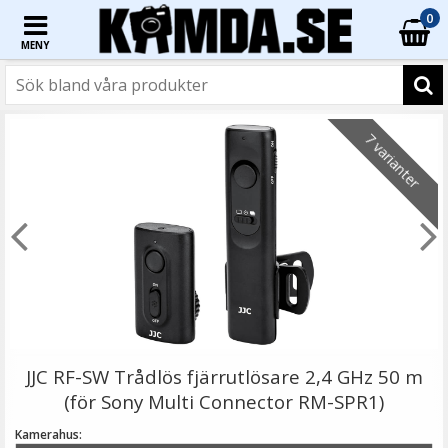
0
MENY
☓
7 varianter
Step Up Ring 67-77mm - Gör filtergängan större
JJC RF-SW Trådlös fjärrutlösare 2,4 GHz 50 m
(för Sony Multi Connector RM-SPR1)
Kamerahus: