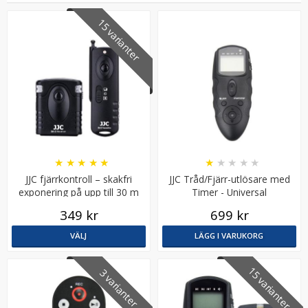
15 varianter
★
★
★
★
★
★
★
★
★
★
JJC fjärrkontroll – skakfri
JJC Tråd/Fjärr-utlösare med
exponering på upp till 30 m
Timer - Universal
avstånd
349 kr
699 kr
VÄLJ
LÄGG I VARUKORG
15 varianter
3 varianter