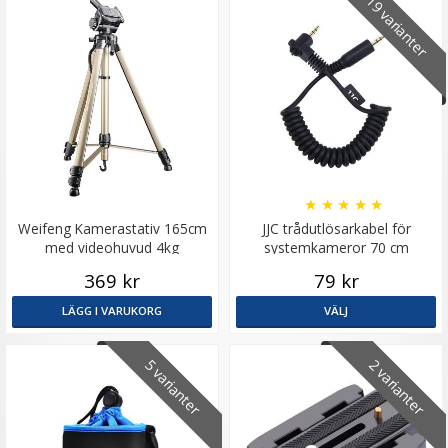
19 varianter
★
★
★
★
★
Weifeng Kamerastativ 165cm
JJC trådutlösarkabel för
med videohuvud 4kg
systemkameror 70 cm
369 kr
79 kr
LÄGG I VARUKORG
VÄLJ
5 varianter
2 varianter