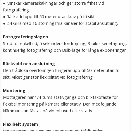
●
Minskar kameraskakningar och ger större frihet vid
LÄGG I VARUKORG
fotografering.
●
Räckvidd upp till 50 meter utan krav på fri sikt.
●
2.4 GHz med 16 störningsfria kanaler för stabil anslutning.
Fotograferingslägen
Stöd för enkelbild, 5 sekunders fördröjning, 3-bilds serietagning,
kontinuerlig fotografering och Bulb-läge för långa exponeringar.
Räckvidd och anslutning
Den trådlösa överföringen fungerar upp till 50 meter utan fri
JJC fodral för 4 kamerabatterier och 4 minneskort (SD,
sikt, vilket ger stor flexibilitet vid fotografering.
XQD, CF).
Montering
Mottagaren har 1/4-tums stativgänga och blixtskofäste för
★
★
★
★
★
flexibel montering på kamera eller stativ. Den medföljande
klämman kan fästas på videohuvud eller stativ.
99 kr
Flexibelt system
LÄGG I VARUKORG
Mottagaren kan även användas som en trådbunden