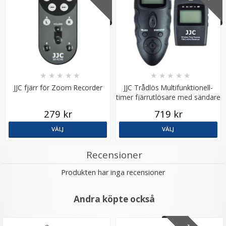
★
★
★
★
★
★
★
★
★
★
JJC fjärr för Zoom Recorder
JJC Trådlös Multifunktionell-
timer fjärrutlösare med sändare
& mottagare
279 kr
719 kr
VÄLJ
VÄLJ
Recensioner
Produkten har inga recensioner
Andra köpte också