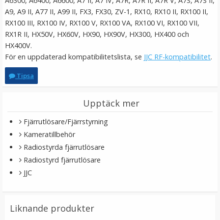
A6300, A6400, A6600, A7 II, A7 IV, A7R, A7R II, A7R V, A7S, A7S II,
A9, A9 II, A77 II, A99 II, FX3, FX30, ZV-1, RX10, RX10 II, RX100 II,
RX100 III, RX100 IV, RX100 V, RX100 VA, RX100 VI, RX100 VII,
RX1R II, HX50V, HX60V, HX90, HX90V, HX300, HX400 och
HX400V.
För en uppdaterad kompatibilitetslista, se
JJC RF-kompatibilitet
.
Tipsa
JJC Fodral för 2x kamerbatterier & 2x minne
SD/XQD/CF
Upptäck mer
Fjärrutlösare/Fjärrstyrning
★
★
★
★
★
Kameratillbehör
79 kr
Radiostyrda fjärrutlösare
Radiostyrd fjärrutlösare
LÄGG I VARUKORG
JJC
Liknande produkter