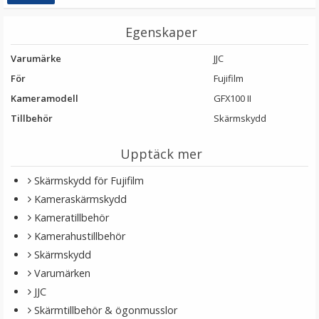
Egenskaper
Varumärke
JJC
För
Fujifilm
Kameramodell
GFX100 II
Tillbehör
Skärmskydd
JJC Tumgrepp för Ricoh GR II
Upptäck mer
Skärmskydd för Fujifilm
Kameraskärmskydd
★
★
★
★
★
Kameratillbehör
199 kr
Kamerahustillbehör
Skärmskydd
LÄGG I VARUKORG
Varumärken
JJC
Skärmtillbehör & ögonmusslor