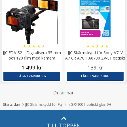
★
★
★
★
★
★
★
★
★
★
JJC FDA-S2 – Digitalisera 35 mm
JJC Skärmskydd för Sony A7 IV
och 120 film med kamera
A7 CR A7C II A6700 ZV-E1 optiskt
glas
1 499 kr
139 kr
LÄGG I VARUKORG
LÄGG I VARUKORG
Du är här
Startsidan
JJC Skärmskydd för Fujifilm GFX100 II optiskt glas 9H
TILL TOPPEN