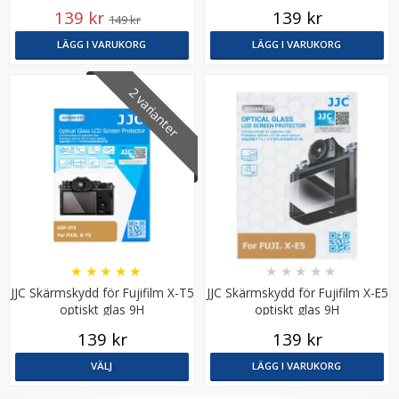
optiskt glas 9H
139 kr
139 kr
149 kr
LÄGG I VARUKORG
LÄGG I VARUKORG
2 varianter
★
★
★
★
★
★
★
★
★
★
JJC Skärmskydd för Fujifilm X-T5
JJC Skärmskydd för Fujifilm X-E5
optiskt glas 9H
optiskt glas 9H
139 kr
139 kr
VÄLJ
LÄGG I VARUKORG