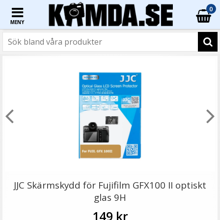
0
MENY
☓
JJC Deluxe avtryckarknapp - Röd & Svart
JJC Skärmskydd för Fujifilm GFX100 II optiskt
glas 9H
149 kr