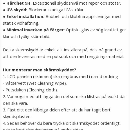
● Hårdhet 9H.
Exceptionell skyddsnivå mot repor och stötar.
LÄGG I VARUKORG
● UV-skydd:
Blockerar skadliga UV-strålar.
●
Enkel installation:
Bubbel- och klibbfria appliceringar med
statisk vidhäftning.
●
Minimal inverkan på färger:
Optiskt glas av hög kvalitet ger
klar och tydlig skärmbild.
Detta skärmskydd är enkelt att installera på, dels på grund av
att den levereras med en putsduk och med rengöringsmaterial.
Hur monterar man skärmskyddet?
JJC Deluxe avtryckarknapp - Guld & Brun
1. LCD-panelen (skärmen) ska rengöras med i nämd ordning
- Våtservett (Wet Cleaning Wipe).
- Putsduken (Cleaning cloth).
2. Var noga med att lägga den del som ska klistras på exakt där
★
★
★
★
★
den ska vara.
3. Fäst ditt den klibbiga delen efter att du har tagit bort
99 kr
skyddsplasten.
4. Sedan behöver du bara trycka dit skärmskyddet ordentligt,
LÄGG I VARUKORG
och ta bort skyddsplasten på andra sidan.