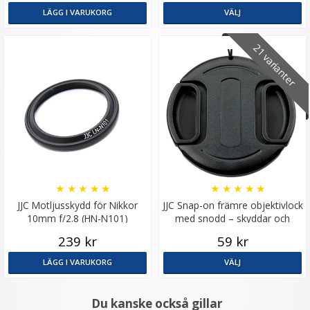
LÄGG I VARUKORG
VÄLJ
21 varianter
★
★
★
★
★
★
★
★
★
★
JJC Motljusskydd för Nikkor
JJC Snap-on främre objektivlock
10mm f/2.8 (HN-N101)
med snodd – skyddar och
förenklar
239 kr
59 kr
LÄGG I VARUKORG
VÄLJ
Du kanske också gillar