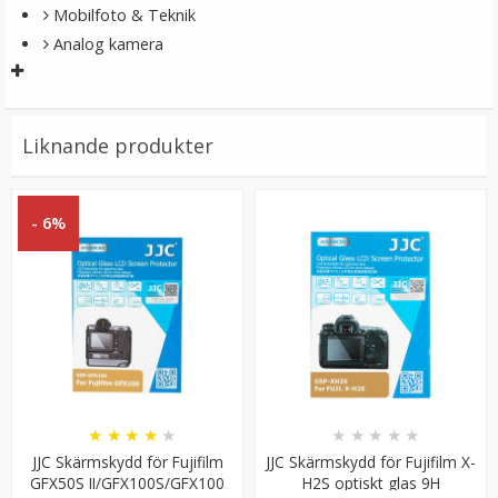
Mobilfoto & Teknik
Analog kamera
Liknande produkter
Ulanzi Mobilhållare vridbar för stativ & blixtsko
- 6%
★
★
★
★
★
149 kr
LÄGG I VARUKORG
★
★
★
★
★
★
★
★
★
★
JJC Skärmskydd för Fujifilm
JJC Skärmskydd för Fujifilm X-
GFX50S II/GFX100S/GFX100
H2S optiskt glas 9H