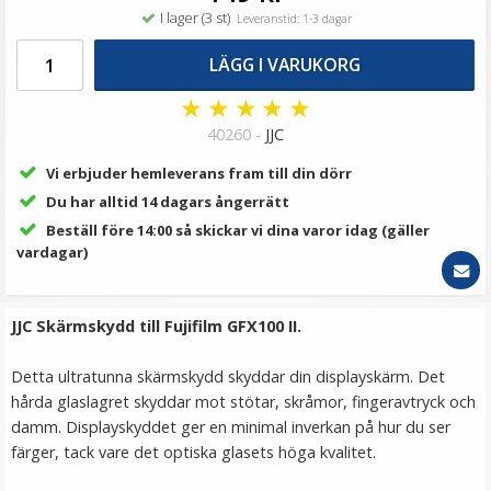
99 kr
I lager (3 st)
Leveranstid: 1-3 dagar
LÄGG I VARUKORG
LÄGG I VARUKORG
★
★
★
★
★
40260 -
JJC
Vi erbjuder hemleverans fram till din dörr
Du har alltid 14 dagars ångerrätt
Beställ före 14:00 så skickar vi dina varor idag (gäller
vardagar)
JJC Mjuk avtryckarknapp konkav Soft release button -
JJC Skärmskydd till Fujifilm GFX100 II.
Guld
Detta ultratunna skärmskydd skyddar din displayskärm. Det
hårda glaslagret skyddar mot stötar, skråmor, fingeravtryck och
★
★
★
★
★
damm. Displayskyddet ger en minimal inverkan på hur du ser
färger, tack vare det optiska glasets höga kvalitet.
69 kr