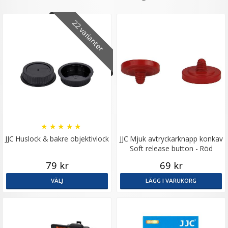
22 varianter
★
★
★
★
★
JJC Huslock & bakre objektivlock
JJC Mjuk avtryckarknapp konkav
Soft release button - Röd
79 kr
69 kr
VÄLJ
LÄGG I VARUKORG