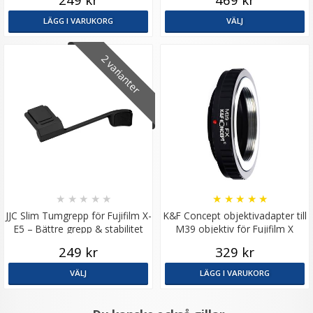
LÄGG I VARUKORG
VÄLJ
2 varianter
★
★
★
★
★
★
★
★
★
★
JJC Slim Tumgrepp för Fujifilm X-
K&F Concept objektivadapter till
E5 – Bättre grepp & stabilitet
M39 objektiv för Fujifilm X
kamerahus
249 kr
329 kr
VÄLJ
LÄGG I VARUKORG