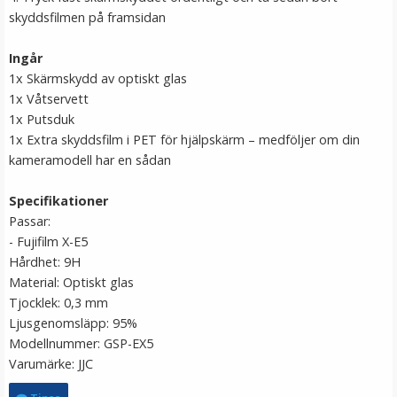
skyddsfilmen på framsidan
JJC Mjuk avtryckarknapp konkav Soft release button -
Röd
Ingår
1x Skärmskydd av optiskt glas
1x Våtservett
★
★
★
★
★
1x Putsduk
1x Extra skyddsfilm i PET för hjälpskärm – medföljer om din
69 kr
kameramodell har en sådan
LÄGG I VARUKORG
Specifikationer
Passar:
-
Fujifilm X-E5
Hårdhet: 9H
Material: Optiskt glas
Tjocklek: 0,3 mm
Ljusgenomsläpp: 95%
Modellnummer: GSP-EX5
Varumärke: JJC