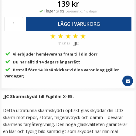
139 kr
I lager (9 st)
Leveranstid: 1-3 dagar
LÄGG I VARUKORG
JJC Deluxe avtryckarknapp - Guld & Brun
★
★
★
★
★
41010 -
JJC
Vi erbjuder hemleverans fram till din dörr
★
★
★
★
★
Du har alltid 14 dagars ångerrätt
99 kr
Beställ före 14:00 så skickar vi dina varor idag (gäller
vardagar)
LÄGG I VARUKORG
JJC Skärmskydd till Fujifilm X-E5.
Detta ultratunna skärmskydd i optiskt glas skyddar din LCD-
skärm mot repor, stötar, fingeravtryck och damm – bevarar
skärmens färgåtergivning. Den höga glas­kvaliteten garanterar
en klar och tydlig bild samtidigt som skyddet har minimal