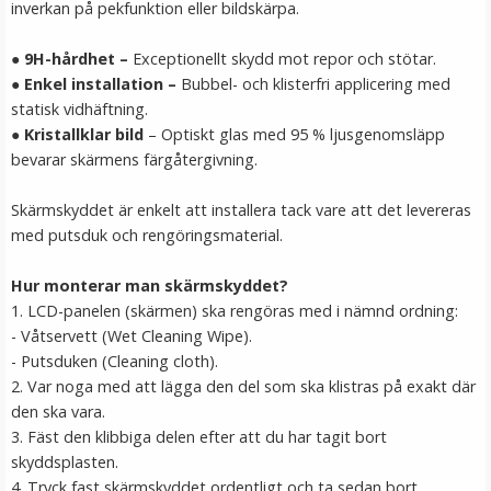
inverkan på pekfunktion eller bildskärpa.
● 9H-hårdhet –
Exceptionellt skydd mot repor och stötar.
JJC Mjuk avtryckarknapp konkav Soft release button -
● Enkel installation –
Bubbel- och klisterfri applicering med
Silver
statisk vidhäftning.
●
Kristallklar bild
– Optiskt glas med 95 % ljusgenomsläpp
bevarar skärmens färgåtergivning.
★
★
★
★
★
Skärmskyddet är enkelt att installera tack vare att det levereras
69 kr
med putsduk och rengöringsmaterial.
LÄGG I VARUKORG
Hur monterar man skärmskyddet?
1. LCD-panelen (skärmen) ska rengöras med i nämnd ordning:
- Våtservett (Wet Cleaning Wipe).
- Putsduken (Cleaning cloth).
2. Var noga med att lägga den del som ska klistras på exakt där
den ska vara.
3. Fäst den klibbiga delen efter att du har tagit bort
skyddsplasten.
4. Tryck fast skärmskyddet ordentligt och ta sedan bort