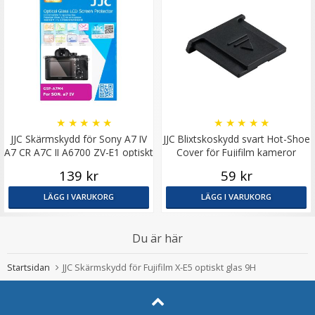
★
★
★
★
★
★
★
★
★
★
JJC Skärmskydd för Sony A7 IV
JJC Blixtskoskydd svart Hot-Shoe
A7 CR A7C II A6700 ZV-E1 optiskt
Cover för Fujifilm kameror
glas
139 kr
59 kr
LÄGG I VARUKORG
LÄGG I VARUKORG
Du är här
Startsidan
JJC Skärmskydd för Fujifilm X-E5 optiskt glas 9H