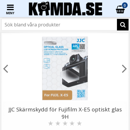
0
MENY
☓
JJC Skärmskydd för Fujifilm X-E5 optiskt glas
9H
★
★
★
★
★