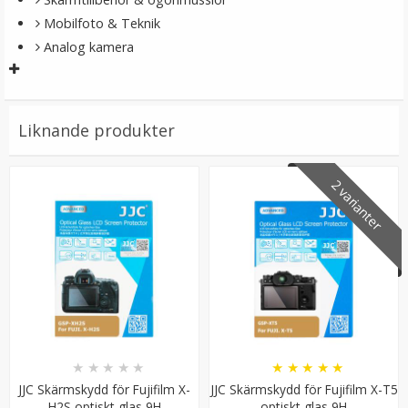
Mobilfoto & Teknik
Analog kamera
★
★
★
★
★
59 kr
Liknande produkter
LÄGG I VARUKORG
2 varianter
★
★
★
★
★
★
★
★
★
★
JJC Skärmskydd för Fujifilm X-
JJC Skärmskydd för Fujifilm X-T5
H2S optiskt glas 9H
optiskt glas 9H