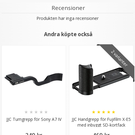
Recensioner
Produkten har inga recensioner
Andra köpte också
2 varianter
★
★
★
★
★
★
★
★
★
★
JJC Tumgrepp för Sony A7 IV
JJC Handgrepp för Fujifilm X-E5
med inbyggt SD-kortfack
249 kr
469 kr