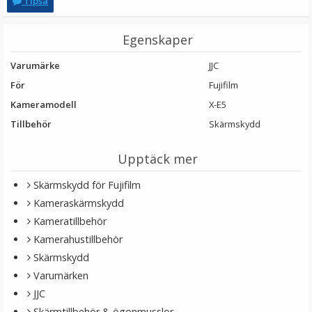
Tipsa
JJC Blixtskoskydd hot-shoe för Fujifilm kameror Silver
Egenskaper
★
★
★
★
★
Varumärke
JJC
För
Fujifilm
59 kr
Kameramodell
X-E5
Tillbehör
Skärmskydd
LÄGG I VARUKORG
Upptäck mer
Skärmskydd för Fujifilm
Kameraskärmskydd
Kameratillbehör
Kamerahustillbehör
Skärmskydd
Varumärken
JJC
Bexin 2st 1/4-tum gängade monteringsskruvar LS005
Skärmtillbehör & ögonmusslor