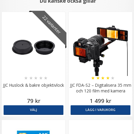
Du kanske också gillar
22 varianter
★
★
★
★
★
★
★
★
★
★
JJC Huslock & bakre objektivlock
JJC FDA-S2 – Digitalisera 35 mm
och 120 film med kamera
79 kr
1 499 kr
VÄLJ
LÄGG I VARUKORG