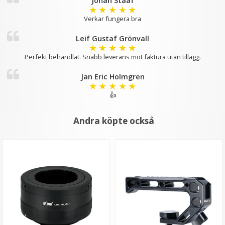
Johan Staaf
★
★
★
★
★
Verkar fungera bra
Leif Gustaf Grönvall
★
★
★
★
★
Perfekt behandlat. Snabb leverans mot faktura utan tillägg.
Jan Eric Holmgren
★
★
★
★
★
👍
Andra köpte också