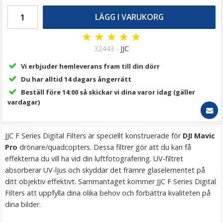
29 kr
119 kr
LÄGG I VARUKORG
★
★
★
★
★
LÄGG I VARUKORG
32443 -
JJC
Vi erbjuder hemleverans fram till din dörr
Du har alltid 14 dagars ångerrätt
Beställ före 14:00 så skickar vi dina varor idag (gäller
vardagar)
JJC F Series Digital Filters är speciellt konstruerade för
DJI Mavic
Pro
drönare/quadcopters. Dessa filtrer gör att du kan få
4x Skruvadapter A21 1/4-tums hona till M8-hane för
effekterna du vill ha vid din luftfotografering. UV-filtret
kameratillbehör
absorberar UV-ljus och skyddar det främre glaselementet på
ditt objektiv effektivt. Sammantaget kommer JJC F Series Digital
Filters att uppfylla dina olika behov och förbättra kvaliteten på
★
★
★
★
★
dina bilder.
99 kr