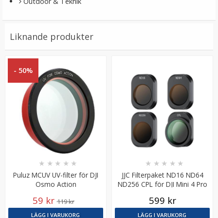
Outdoor & Teknik
Liknande produkter
- 50%
PGYTECH Propellerskydd med lysdioder för Mavic Pro
★
★
★
★
★
★
★
★
★
★
★
★
★
★
★
Puluz MCUV UV-filter för DJI
JJC Filterpaket ND16 ND64
169 kr
Osmo Action
ND256 CPL för DJI Mini 4 Pro
1 199 kr
59 kr
599 kr
119 kr
LÄGG I VARUKORG
LÄGG I VARUKORG
LÄGG I VARUKORG