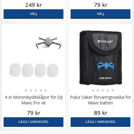
249 kr
79 kr
VÄLJ
VÄLJ
★
★
★
★
★
★
★
★
★
★
4 st Motorskyddskåpor för DJI
Puluz Säker förvaringsväska för
Mavic Pro vit
Mavic batteri
79 kr
89 kr
LÄGG I VARUKORG
LÄGG I VARUKORG