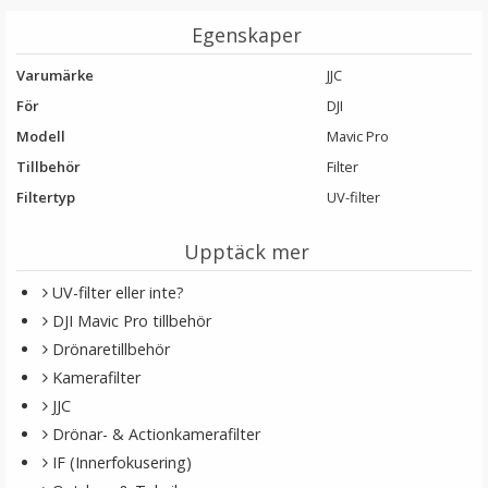
LÄGG I VARUKORG
Egenskaper
Varumärke
JJC
För
DJI
Modell
Mavic Pro
Tillbehör
Filter
Filtertyp
UV-filter
Upptäck mer
Sunnylife Säker förvaringsväska för Mavic Pro Batteri
UV-filter eller inte?
DJI Mavic Pro tillbehör
Drönaretillbehör
Kamerafilter
JJC
59 kr
Drönar- & Actionkamerafilter
99 kr
IF (Innerfokusering)
LÄGG I VARUKORG