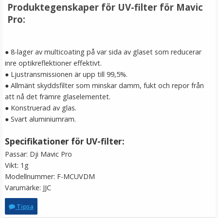
Produktegenskaper för UV-filter för Mavic
Pro:
LÄGG I VARUKORG
● 8-lager av multicoating på var sida av glaset som reducerar
inre optikreflektioner effektivt.
● Ljustransmissionen är upp till 99,5%.
● Allmänt skyddsfilter som minskar damm, fukt och repor från
att nå det främre glaselementet.
● Konstruerad av glas.
● Svart aluminiumram.
Spakskydd för DJI Mavic Pro / Spark fjärrkontroll
Specifikationer för UV-filter:
Passar: Dji Mavic Pro
Vikt: 1g
Modellnummer: F-MCUVDM
★
★
★
★
★
Varumärke: JJC
69 kr
Tipsa