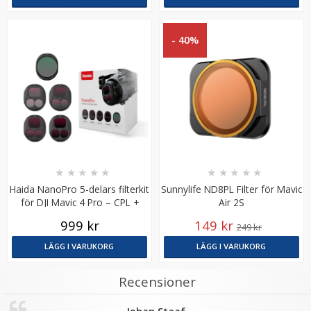
- 40%
Sunnylife Tumskydd & skärmskydd för Mavic 2
★
★
★
★
★
★
★
★
★
★
Haida NanoPro 5-delars filterkit
Sunnylife ND8PL Filter för Mavic
för DJI Mavic 4 Pro – CPL +
Air 2S
★
★
★
★
★
ND8–ND64
999 kr
149 kr
249 kr
99 kr
LÄGG I VARUKORG
LÄGG I VARUKORG
149 kr
Recensioner
LÄGG I VARUKORG