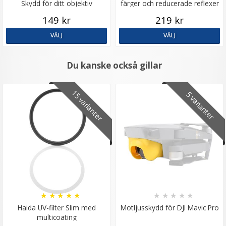
Skydd för ditt objektiv
färger och reducerade reflexer
149 kr
219 kr
VÄLJ
VÄLJ
Du kanske också gillar
15 varianter
5 varianter
★
★
★
★
★
★
★
★
★
★
Haida UV-filter Slim med
Motljusskydd för DJI Mavic Pro
multicoating