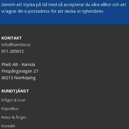
Genom att trycka på Gå med så accepterar du våra villkor och att
vi lagrar din e-postadress för att skicka ut nyhetsbrev.
KONTAKT
info@kamda.se
011-265012
Phelt AB - Kamda
Finspångsvägen 27
60213 Norrköping
KUNDTJÄNST
Frågor & Svar
Köpvillkor
Retur & Ånger
Kontakt