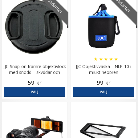
21 varianter
5 varianter
★
★
★
★
★
JJC Snap-on främre objektivlock
JJC Objektivväska – NLP-10 i
med snodd – skyddar och
mjukt neopren
förenklar
59 kr
99 kr
VÄLJ
VÄLJ