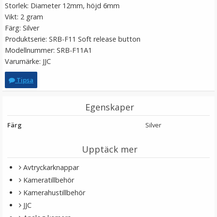
Storlek: Diameter 12mm, höjd 6mm
Vikt: 2 gram
Färg: Silver
Produktserie: SRB-F11 Soft release button
Modellnummer: SRB-F11A1
Varumärke: JJC
Tipsa
JJC Deluxe avtryckarknapp - Guld & Svart
Egenskaper
Färg
Silver
★
★
★
★
★
Upptäck mer
99 kr
Avtryckarknappar
Kameratillbehör
LÄGG I VARUKORG
Kamerahustillbehör
JJC