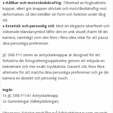
●
Hållbar och motståndskraftig
:
Tillverkad av högkvalitativ
LÄGG I VARUKORG
koppar, vilket gör knappen slitstark och motståndskraftig mot
deformation, så den behåller sin form och funktion under lång
tid.
●
Estetisk och personlig stil
:
Med sin eleganta silverfinish och
stiliserade bländarsymbol tillför den en unik visuell charm till din
kamera, samtidigt som den finns i flera olika stilar för att passa
dina personliga preferenser.
JJC SRB-F11-serien av avtryckarknappar är designad för att
förbättra din fotograferingsupplevelse genom att erbjuda en
JJC Mjuk avtryckarknapp konkav Soft release button -
bekvämare och mer exakt tryckkänsla. Oavsett stil, finns flera
Mörkröd
alternativ för att matcha dina personliga preferenser och ge din
kamera en distinkt och personlig touch.
★
★
★
★
★
Ingår:
1x JJC SRB-F11A1 Avtryckarknapp.
69 kr
2x Gummiringar (fallskyddsringar).
LÄGG I VARUKORG
Observera: Paketet innehåller två fallskyddsringar som används