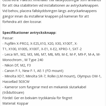
för att öka stabiliteten vid installationen av avtryckarknappen.
Vid behov, placera fallskyddsringen längs avtryckarknappens
gängor innan du installerar knappen på kameran för att
förhindra att den lossnar.
Specifikationer avtrycksknapp:
Passar:
- Fujifilm X-PRO2, X-E2S,X10, X20, X30, X100T, X-
T1, X100, X100S, X100T, X-E1, X-E2, XPRO-1, SXT-2
- Leica M1, M2, M3, M6, M7, M8, M9, M-E, M-P, M9-P, M-A, M-
JJC Mjuk avtryckarknapp konkav Soft release button -
Monochrom , M Type 240
Silver
- Nikon Df, M2, F3
- Canon F-1, New F-1, AE-1 (FD mount)
★
★
★
★
★
- Minolta XD7, Minolta SR-7, Rollei (LM mount), Olympus OM-1,
Hassellad 503CW
69 kr
- Kameror som fungerar med en mekanisk slutarkabel
(trådutlösare)
LÄGG I VARUKORG
Fördel: Ger en bekväm tryckkänsla för fingret
Material: Koppar