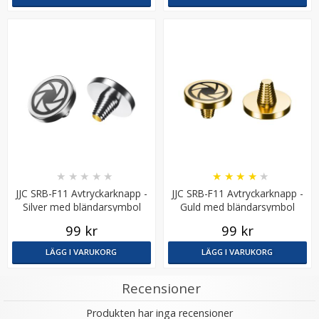
★
★
★
★
★
★
★
★
★
★
JJC SRB-F11 Avtryckarknapp -
JJC SRB-F11 Avtryckarknapp -
Silver med bländarsymbol
Guld med bländarsymbol
99 kr
99 kr
LÄGG I VARUKORG
LÄGG I VARUKORG
Recensioner
Produkten har inga recensioner