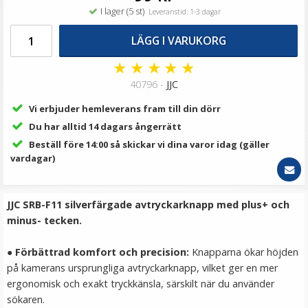
69 kr
I lager (5 st)
Leveranstid: 1-3 dagar
LÄGG I VARUKORG
LÄGG I VARUKORG
★
★
★
★
★
40796 -
JJC
Vi erbjuder hemleverans fram till din dörr
Du har alltid 14 dagars ångerrätt
Beställ före 14:00 så skickar vi dina varor idag (gäller
vardagar)
JJC Mjuk avtryckarknapp konkav Soft release button -
JJC SRB-F11 silverfärgade avtryckarknapp med plus+ och
Röd
minus- tecken.
●
Förbättrad komfort och precision
:
Knapparna ökar höjden
★
★
★
★
★
på kamerans ursprungliga avtryckarknapp, vilket ger en mer
ergonomisk och exakt tryckkänsla, särskilt när du använder
69 kr
sökaren.