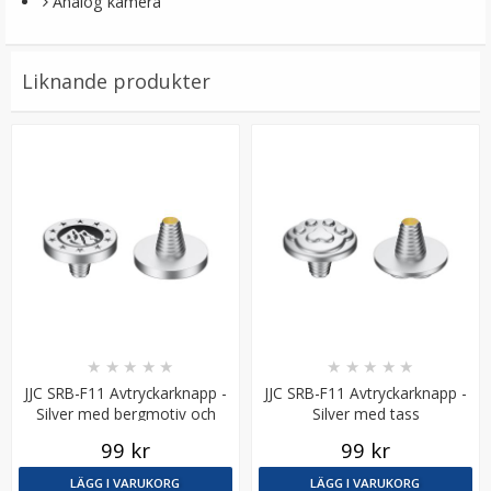
Analog kamera
Liknande produkter
JJC Skärmskydd för Fujifilm X-H2S optiskt glas 9H
★
★
★
★
★
139 kr
★
★
★
★
★
★
★
★
★
★
LÄGG I VARUKORG
JJC SRB-F11 Avtryckarknapp -
JJC SRB-F11 Avtryckarknapp -
Silver med bergmotiv och
Silver med tass
stjärnor
99 kr
99 kr
LÄGG I VARUKORG
LÄGG I VARUKORG