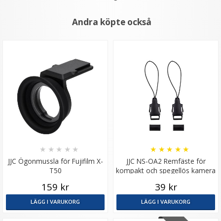
Andra köpte också
★
★
★
★
★
★
★
★
★
★
JJC Ögonmussla för Fujifilm X-
JJC NS-OA2 Remfäste för
T50
kompakt och spegellös kamera
159 kr
39 kr
LÄGG I VARUKORG
LÄGG I VARUKORG