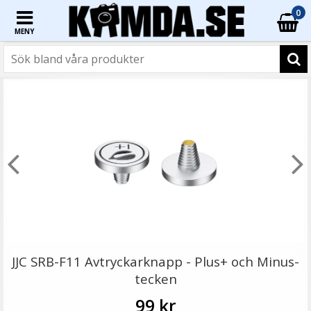
0
MENY
☓
JJC Mjuk avtryckarknapp konkav Soft release button -
Guld
JJC SRB-F11 Avtryckarknapp - Plus+ och Minus-
tecken
99 kr