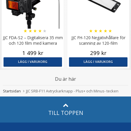
★
★
★
★
★
★
★
★
★
★
JJC FDA-S2 – Digitalisera 35 mm
JJC FH-120 Negativhållare för
och 120 film med kamera
scanning av 120-film
1 499 kr
299 kr
LÄGG I VARUKORG
LÄGG I VARUKORG
Du är här
Startsidan
JJC SRB-F11 Avtryckarknapp - Plus+ och Minus- tecken
TILL TOPPEN