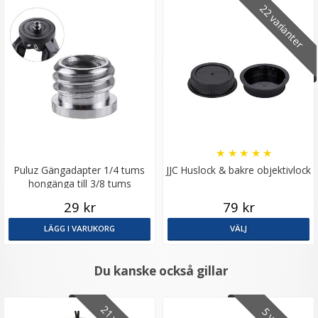
22 varianter
★
★
★
★
★
Puluz Gängadapter 1/4 tums
JJC Huslock & bakre objektivlock
hongänga till 3/8 tums
hangänga
29 kr
79 kr
LÄGG I VARUKORG
VÄLJ
Du kanske också gillar