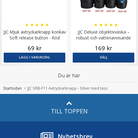
★
★
★
★
★
★
★
★
★
★
JJC Mjuk avtryckarknapp konkav
JJC Deluxe objektivväska –
Soft release button - Röd
robust och vattenavvisande
69 kr
169 kr
LÄGG I VARUKORG
VÄLJ
Du är här
Startsidan
JJC SRB-F11 Avtryckarknapp - Silver med tass
TILL TOPPEN
Nyhetsbrev