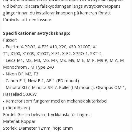
Vid behov, placera fallskyddsringen längs avtryckarknappens
gängor innan du installerar knappen på kameran för att
förhindra att den lossnar.
Specifikationer avtrycksknapp:
Passar:
- Fujifilm X-PRO2, X-E2S,X10, X20, X30, X100T, X-
T1, X100, X100S, X100T, X-E1, X-E2, XPRO-1, SXT-2
- Leica M1, M2, M3, M6, M7, M8, M9, M-E, M-P, M9-P, M-A, M-
Monochrom , M Type 240
JJC Blixtskoskydd hot-shoe för Fujifilm kameror Silver
- Nikon Df, M2, F3
- Canon F-1, New F-1, AE-1 (FD mount)
- Minolta XD7, Minolta SR-7, Rollei (LM mount), Olympus OM-1,
★
★
★
★
★
Hassellad 503CW
- Kameror som fungerar med en mekanisk slutarkabel
59 kr
(trådutlösare)
Fördel: Ger en bekväm tryckkänsla för fingret
LÄGG I VARUKORG
Material: Koppar
Storlek: Diameter 12mm, höjd 6mm