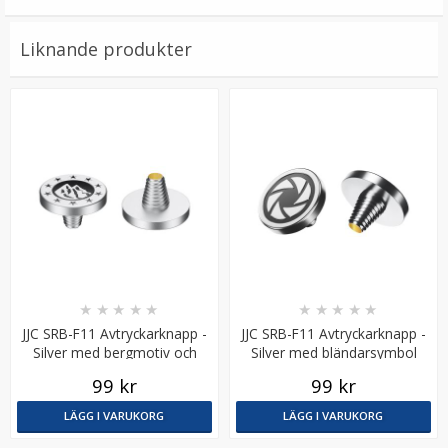
Liknande produkter
4x Skruvadapter A24 1/4-tums hane till M4-hane för
kameratillbehör
★
★
★
★
★
99 kr
★
★
★
★
★
★
★
★
★
★
JJC SRB-F11 Avtryckarknapp -
JJC SRB-F11 Avtryckarknapp -
LÄGG I VARUKORG
Silver med bergmotiv och
Silver med bländarsymbol
stjärnor
99 kr
99 kr
LÄGG I VARUKORG
LÄGG I VARUKORG