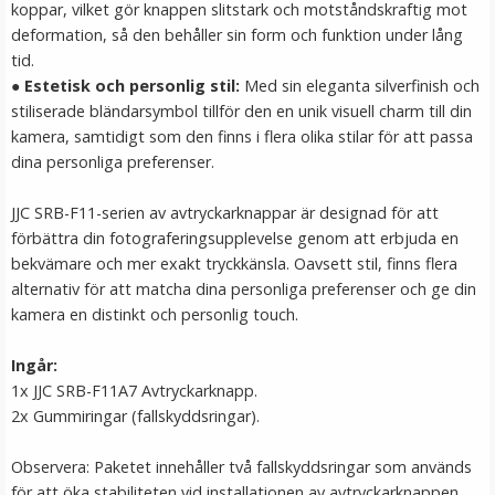
koppar, vilket gör knappen slitstark och motståndskraftig mot
LÄGG I VARUKORG
deformation, så den behåller sin form och funktion under lång
tid.
●
Estetisk och personlig stil
:
Med sin eleganta silverfinish och
stiliserade bländarsymbol tillför den en unik visuell charm till din
kamera, samtidigt som den finns i flera olika stilar för att passa
dina personliga preferenser.
JJC SRB-F11-serien av avtryckarknappar är designad för att
förbättra din fotograferingsupplevelse genom att erbjuda en
bekvämare och mer exakt tryckkänsla. Oavsett stil, finns flera
alternativ för att matcha dina personliga preferenser och ge din
Sunwayfoto Motviktskrok – Stabilitet för stativ med
kamera en distinkt och personlig touch.
1/4-tums monteringsgänga
Ingår:
★
★
★
★
★
1x JJC SRB-F11A7 Avtryckarknapp.
2x Gummiringar (fallskyddsringar).
169 kr
Observera: Paketet innehåller två fallskyddsringar som används
LÄGG I VARUKORG
för att öka stabiliteten vid installationen av avtryckarknappen.