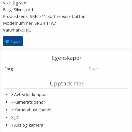
Vikt: 2 gram
Färg: Silver, röd
Produktserie: SRB-F11 Soft release button
Modellnummer: SRB-F11A7
Varumärke: JJC
Tipsa
Egenskaper
4x Skruvadapter A21 1/4-tums hona till M8-hane för
kameratillbehör
Färg
Silver
Upptäck mer
★
★
★
★
★
Avtryckarknappar
99 kr
Kameratillbehör
Kamerahustillbehör
LÄGG I VARUKORG
JJC
Analog kamera