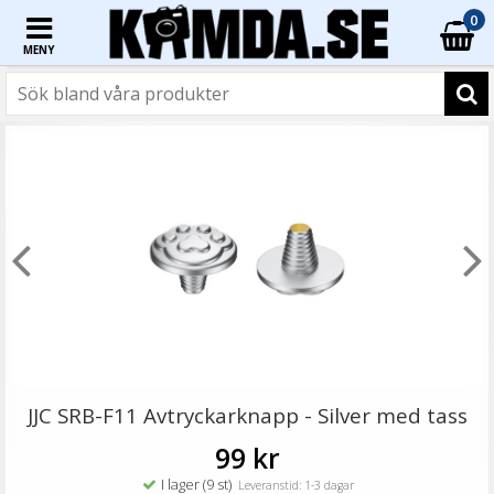
0
MENY
☓
Adapter som anpassar Arca Swiss fäste till Manfrotto
kulleder
JJC SRB-F11 Avtryckarknapp - Silver med tass
99 kr
I lager (9 st)
Leveranstid: 1-3 dagar