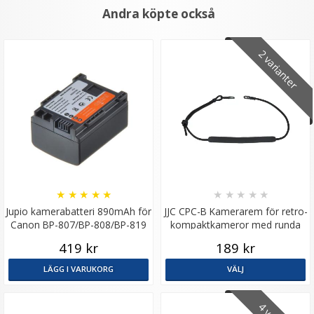
Andra köpte också
2 varianter
★
★
★
★
★
★
★
★
★
★
Jupio kamerabatteri 890mAh för
JJC CPC-B Kamerarem för retro-
Canon BP-807/BP-808/BP-819
kompaktkameror med runda
remfästen
419 kr
189 kr
LÄGG I VARUKORG
VÄLJ