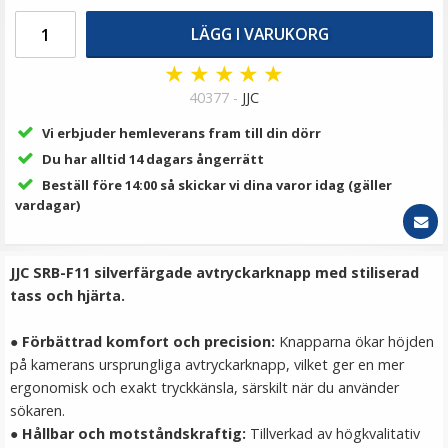
79 kr
LÄGG I VARUKORG
LÄGG I VARUKORG
★
★
★
★
★
40377 -
JJC
Vi erbjuder hemleverans fram till din dörr
Du har alltid 14 dagars ångerrätt
Beställ före 14:00 så skickar vi dina varor idag (gäller
vardagar)
JJC SRB-F11 silverfärgade avtryckarknapp med stiliserad
4x Skruvadapter A25 1/4-tums hane till M5-hane för
tass och hjärta.
kameratillbehör
●
Förbättrad komfort och precision
:
Knapparna ökar höjden
på kamerans ursprungliga avtryckarknapp, vilket ger en mer
★
★
★
★
★
ergonomisk och exakt tryckkänsla, särskilt när du använder
sökaren.
99 kr
●
Hållbar och motståndskraftig
:
Tillverkad av högkvalitativ