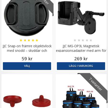
★
★
★
★
★
★
★
★
★
★
JJC Snap-on främre objektivlock
JJC MG-OP3L Magnetisk
med snodd – skyddar och
expansionsadapter med arm för
förenklar
DJI Osmo Pocket 3
59 kr
269 kr
VÄLJ
LÄGG I VARUKORG
7 varianter