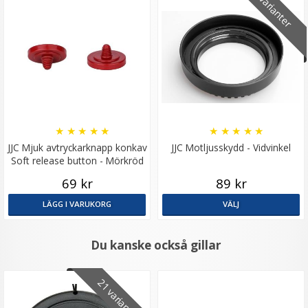
4 varianter
★
★
★
★
★
★
★
★
★
★
JJC Mjuk avtryckarknapp konkav
JJC Motljusskydd - Vidvinkel
Soft release button - Mörkröd
69 kr
89 kr
LÄGG I VARUKORG
VÄLJ
Du kanske också gillar
21 varianter