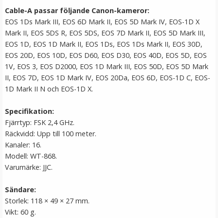
Cable-A passar följande Canon-kameror:
EOS 1Ds Mark III, EOS 6D Mark II, EOS 5D Mark IV, EOS-1D X
Mark II, EOS 5DS R, EOS 5DS, EOS 7D Mark II, EOS 5D Mark III,
EOS 1D, EOS 1D Mark II, EOS 1Ds, EOS 1Ds Mark II, EOS 30D,
EOS 20D, EOS 10D, EOS D60, EOS D30, EOS 40D, EOS 5D, EOS
1V, EOS 3, EOS D2000, EOS 1D Mark III, EOS 50D, EOS 5D Mark
II, EOS 7D, EOS 1D Mark IV, EOS 20Da, EOS 6D, EOS-1D C, EOS-
1D Mark II N och EOS-1D X.
Ledbar Paraplyhållare
Specifikation:
Fjärrtyp: FSK 2,4 GHz.
Räckvidd: Upp till 100 meter.
★
★
★
★
★
Kanaler: 16.
Modell: WT-868.
79 kr
Varumärke: JJC.
LÄGG I VARUKORG
Sändare:
Storlek: 118 × 49 × 27 mm.
Vikt: 60 g.