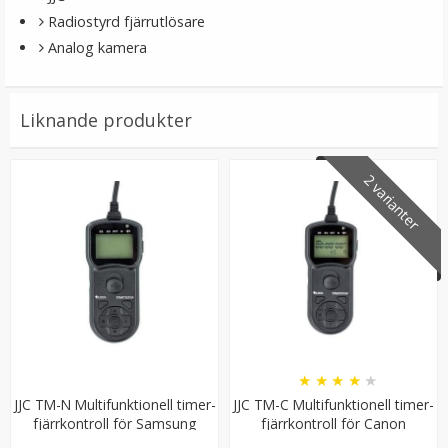
Radiostyrd fjärrutlösare
Analog kamera
Liknande produkter
2 varianter
★
★
★
★
★
JJC TM-N Multifunktionell timer-
JJC TM-C Multifunktionell timer-
fjärrkontroll för Samsung
fjärrkontroll för Canon
SR2NX02