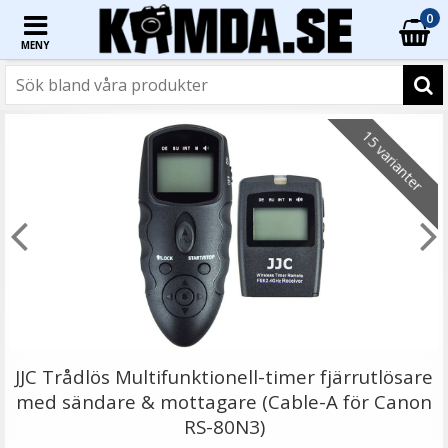
0
MENY
☓
15 varianter
Stativskruv/spigot/gängadapter 3 i 1-kit
JJC Trådlös Multifunktionell-timer fjärrutlösare
med sändare & mottagare (Cable-A för Canon
RS-80N3)