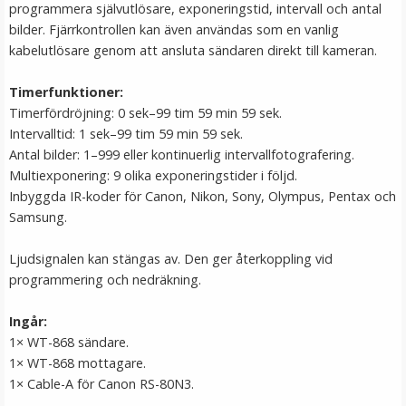
programmera självutlösare, exponeringstid, intervall och antal
bilder. Fjärrkontrollen kan även användas som en vanlig
kabelutlösare genom att ansluta sändaren direkt till kameran.
Timerfunktioner:
Timerfördröjning: 0 sek–99 tim 59 min 59 sek.
Intervalltid: 1 sek–99 tim 59 min 59 sek.
Antal bilder: 1–999 eller kontinuerlig intervallfotografering.
Multiexponering: 9 olika exponeringstider i följd.
Inbyggda IR-koder för Canon, Nikon, Sony, Olympus, Pentax och
Spakskydd för DJI Mavic Pro / Spark fjärrkontroll
Samsung.
Ljudsignalen kan stängas av. Den ger återkoppling vid
programmering och nedräkning.
★
★
★
★
★
Ingår:
69 kr
1× WT-868 sändare.
1× WT-868 mottagare.
LÄGG I VARUKORG
1× Cable-A för Canon RS-80N3.