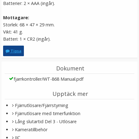
Batterier: 2 × AAA (ingår).
Mottagare:
Storlek: 68 × 47 × 29 mm.
Vikt: 41 g.
Batteri: 1 × CR2 (ingår).
Tipsa
Puluz Motorcykelhjälmsfäste för GoPro Hero9 Black /8
/7 /6 /5 /4 /3+ /3 /2 /1
Dokument
★
★
★
★
★
fjarrkontroller/WT-868 Manual.pdf
149 kr
Upptäck mer
Fjärrutlösare/Fjärrstyrning
LÄGG I VARUKORG
Fjärrutlösare med timerfunktion
Lång slutartid Del 3 - Utlösare
Kameratillbehör
JJC