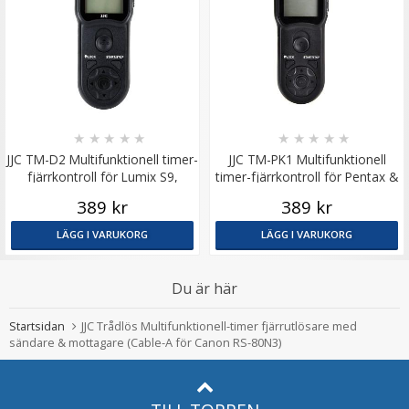
★
★
★
★
★
★
★
★
★
★
JJC TM-D2 Multifunktionell timer-
JJC TM-PK1 Multifunktionell
fjärrkontroll för Lumix S9,
timer-fjärrkontroll för Pentax &
G100D
Fujifilm CS-310
389 kr
389 kr
LÄGG I VARUKORG
LÄGG I VARUKORG
Du är här
Startsidan
JJC Trådlös Multifunktionell-timer fjärrutlösare med
sändare & mottagare (Cable-A för Canon RS-80N3)