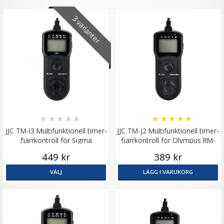
3 varianter
★
★
★
★
★
★
★
★
★
★
JJC TM-I3 Multifunktionell timer-
JJC TM-J2 Multifunktionell timer-
fjärrkontroll för Sigma
fjärrkontroll för Olympus RM-
CB2
449 kr
389 kr
VÄLJ
LÄGG I VARUKORG