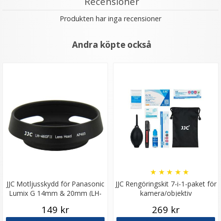
Recensioner
Produkten har inga recensioner
Andra köpte också
★
★
★
★
★
JJC Motljusskydd för Panasonic
JJC Rengöringskit 7-i-1-paket för
Lumix G 14mm & 20mm (LH-
kamera/objektiv
46GFII)
149 kr
269 kr