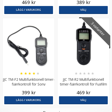
469 kr
389 kr
LÄGG I VARUKORG
VÄLJ
3 varianter
★
★
★
★
★
★
★
★
★
★
JJC TM-F2 Multifunktionell timer-
JJC TM-R2 Multifunktionell
fjärrkontroll för Sony
timer-fjärrkontroll för Fujifilm
399 kr
469 kr
LÄGG I VARUKORG
VÄLJ