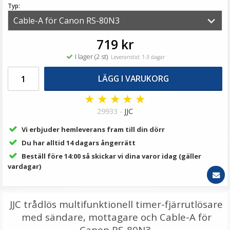
79 kr
Typ:
LÄGG I VARUKORG
719 kr
I lager (2 st)
Leveranstid: 1-3 dagar
LÄGG I VARUKORG
★
★
★
★
★
29933 -
JJC
Vi erbjuder hemleverans fram till din dörr
Du har alltid 14 dagars ångerrätt
Kiwifotos DHS-1 Värmeslinga för objektiv som
Beställ före 14:00 så skickar vi dina varor idag (gäller
motverkar objektivkondens
vardagar)
★
★
★
★
★
JJC trådlös multifunktionell timer-fjärrutlösare
med sändare, mottagare och Cable-A för
199 kr
Canon RS-80N3.