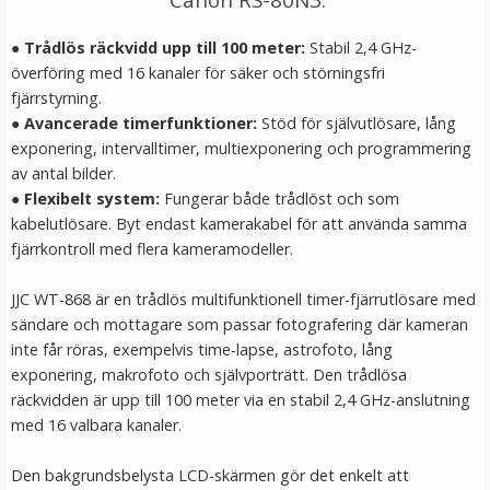
LÄGG I VARUKORG
● Trådlös räckvidd upp till 100 meter:
Stabil 2,4 GHz-
överföring med 16 kanaler för säker och störningsfri
fjärrstyrning.
● Avancerade timerfunktioner:
Stöd för självutlösare, lång
exponering, intervalltimer, multiexponering och programmering
av antal bilder.
● Flexibelt system:
Fungerar både trådlöst och som
kabelutlösare. Byt endast kamerakabel för att använda samma
fjärrkontroll med flera kameramodeller.
Puluz Gängadapter 1/4 tums hongänga till 3/8 tums
JJC WT-868 är en trådlös multifunktionell timer-fjärrutlösare med
hangänga
sändare och mottagare som passar fotografering där kameran
inte får röras, exempelvis time-lapse, astrofoto, lång
exponering, makrofoto och självporträtt. Den trådlösa
räckvidden är upp till 100 meter via en stabil 2,4 GHz-anslutning
med 16 valbara kanaler.
29 kr
Den bakgrundsbelysta LCD-skärmen gör det enkelt att
LÄGG I VARUKORG