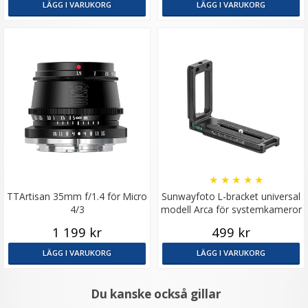
LÄGG I VARUKORG
LÄGG I VARUKORG
★
★
★
★
★
TTArtisan 35mm f/1.4 för Micro
Sunwayfoto L-bracket universal
4/3
modell Arca för systemkameror
1 199 kr
499 kr
LÄGG I VARUKORG
LÄGG I VARUKORG
Du kanske också gillar