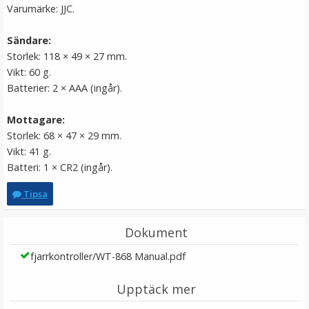
Varumärke: JJC.
Sändare:
Storlek: 118 × 49 × 27 mm.
Vikt: 60 g.
Batterier: 2 × AAA (ingår).
Puluz Motorcykelhjälmsfäste för GoPro Hero9 Black /8
Mottagare:
/7 /6 /5 /4 /3+ /3 /2 /1
Storlek: 68 × 47 × 29 mm.
Vikt: 41 g.
Batteri: 1 × CR2 (ingår).
★
★
★
★
★
Tipsa
149 kr
Dokument
LÄGG I VARUKORG
fjarrkontroller/WT-868 Manual.pdf
Upptäck mer