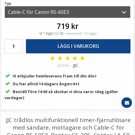
79 kr
Typ:
LÄGG I VARUKORG
719 kr
I lager (2 st)
Leveranstid: 1-3 dagar
LÄGG I VARUKORG
★
★
★
★
★
32543 -
JJC
Vi erbjuder hemleverans fram till din dörr
Du har alltid 14 dagars ångerrätt
Kiwifotos DHS-1 Värmeslinga för objektiv som
Beställ före 14:00 så skickar vi dina varor idag (gäller
motverkar objektivkondens
vardagar)
★
★
★
★
★
JJC trådlös multifunktionell timer-fjärrutlösare
med sändare, mottagare och Cable-C för
199 kr
Canon RS-60E3, Pentax CS-205, Contax LA-50