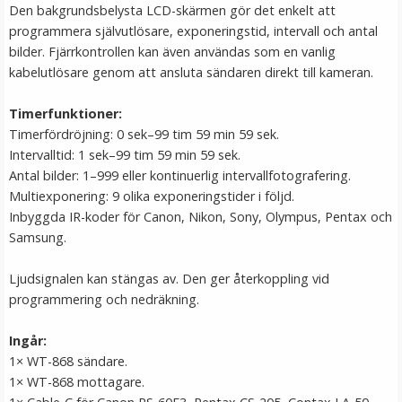
Den bakgrundsbelysta LCD-skärmen gör det enkelt att
programmera självutlösare, exponeringstid, intervall och antal
bilder. Fjärrkontrollen kan även användas som en vanlig
kabelutlösare genom att ansluta sändaren direkt till kameran.
Timerfunktioner:
Timerfördröjning: 0 sek–99 tim 59 min 59 sek.
Intervalltid: 1 sek–99 tim 59 min 59 sek.
Antal bilder: 1–999 eller kontinuerlig intervallfotografering.
Multiexponering: 9 olika exponeringstider i följd.
Spakskydd för DJI Mavic Pro / Spark fjärrkontroll
Inbyggda IR-koder för Canon, Nikon, Sony, Olympus, Pentax och
Samsung.
Ljudsignalen kan stängas av. Den ger återkoppling vid
★
★
★
★
★
programmering och nedräkning.
69 kr
Ingår:
1× WT-868 sändare.
LÄGG I VARUKORG
1× WT-868 mottagare.