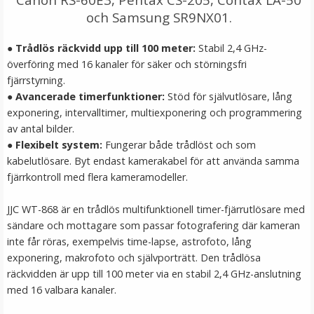
LÄGG I VARUKORG
och Samsung SR9NX01.
● Trådlös räckvidd upp till 100 meter:
Stabil 2,4 GHz-
överföring med 16 kanaler för säker och störningsfri
fjärrstyrning.
● Avancerade timerfunktioner:
Stöd för självutlösare, lång
exponering, intervalltimer, multiexponering och programmering
av antal bilder.
● Flexibelt system:
Fungerar både trådlöst och som
kabelutlösare. Byt endast kamerakabel för att använda samma
fjärrkontroll med flera kameramodeller.
Puluz Gängadapter 1/4 tums hongänga till 3/8 tums
hangänga
JJC WT-868 är en trådlös multifunktionell timer-fjärrutlösare med
sändare och mottagare som passar fotografering där kameran
inte får röras, exempelvis time-lapse, astrofoto, lång
exponering, makrofoto och självporträtt. Den trådlösa
räckvidden är upp till 100 meter via en stabil 2,4 GHz-anslutning
29 kr
med 16 valbara kanaler.
LÄGG I VARUKORG