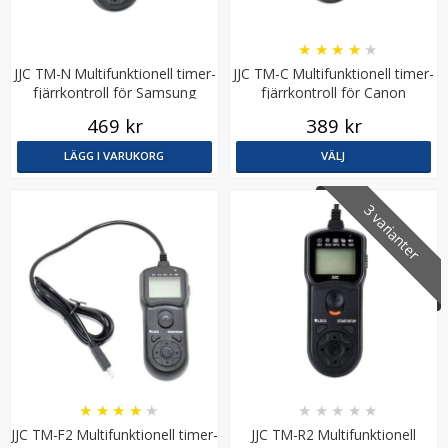
★
★
★
★
★
JJC TM-N Multifunktionell timer-
JJC TM-C Multifunktionell timer-
fjärrkontroll för Samsung
fjärrkontroll för Canon
SR2NX02
469 kr
389 kr
LÄGG I VARUKORG
VÄLJ
3 varianter
★
★
★
★
★
★
★
★
★
★
JJC TM-F2 Multifunktionell timer-
JJC TM-R2 Multifunktionell