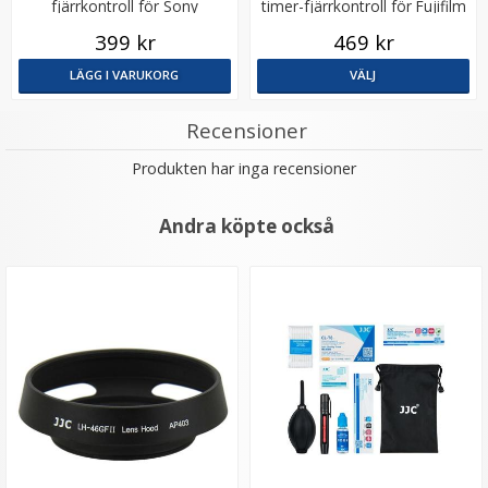
fjärrkontroll för Sony
timer-fjärrkontroll för Fujifilm
399 kr
469 kr
LÄGG I VARUKORG
VÄLJ
Recensioner
Produkten har inga recensioner
Andra köpte också