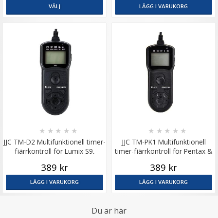
VÄLJ
LÄGG I VARUKORG
★
★
★
★
★
★
★
★
★
★
JJC TM-D2 Multifunktionell timer-
JJC TM-PK1 Multifunktionell
fjärrkontroll för Lumix S9,
timer-fjärrkontroll för Pentax &
G100D
Fujifilm CS-310
389 kr
389 kr
LÄGG I VARUKORG
LÄGG I VARUKORG
Du är här