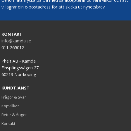
Genom att trycka på Gå med så accepterar du våra villkor och att
vi lagrar din e-postadress för att skicka ut nyhetsbrev.
KONTAKT
info@kamda.se
011-265012
Phelt AB - Kamda
Finspångsvägen 27
60213 Norrköping
KUNDTJÄNST
Frågor & Svar
Köpvillkor
Retur & Ånger
Kontakt