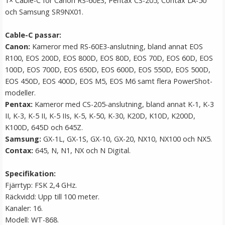
1× Cable-C för Canon RS-60E3, Pentax CS-205, Contax LA-50
och Samsung SR9NX01.
Cable-C passar:
Canon:
Kameror med RS-60E3-anslutning, bland annat EOS
R100, EOS 200D, EOS 800D, EOS 80D, EOS 70D, EOS 60D, EOS
100D, EOS 700D, EOS 650D, EOS 600D, EOS 550D, EOS 500D,
EOS 450D, EOS 400D, EOS M5, EOS M6 samt flera PowerShot-
modeller.
Ledbar Paraplyhållare
Pentax:
Kameror med CS-205-anslutning, bland annat K-1, K-3
II, K-3, K-5 II, K-5 IIs, K-5, K-50, K-30, K20D, K10D, K200D,
K100D, 645D och 645Z.
Samsung:
GX-1L, GX-1S, GX-10, GX-20, NX10, NX100 och NX5.
★
★
★
★
★
Contax:
645, N, N1, NX och N Digital.
79 kr
Specifikation:
Fjärrtyp: FSK 2,4 GHz.
LÄGG I VARUKORG
Räckvidd: Upp till 100 meter.
Kanaler: 16.
Modell: WT-868.