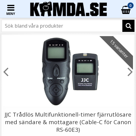
0
MENY
☓
15 varianter
Stativskruv/spigot/gängadapter 3 i 1-kit
JJC Trådlös Multifunktionell-timer fjärrutlösare
med sändare & mottagare (Cable-C för Canon
RS-60E3)