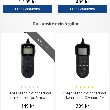
1 199 kr
499 kr
LÄGG I VARUKORG
LÄGG I VARUKORG
Du kanske också gillar
3 varianter
★
★
★
★
★
★
★
★
★
★
JJC TM-I3 Multifunktionell timer-
JJC TM-J2 Multifunktionell timer-
fjärrkontroll för Sigma
fjärrkontroll för Olympus RM-
CB2
449 kr
389 kr