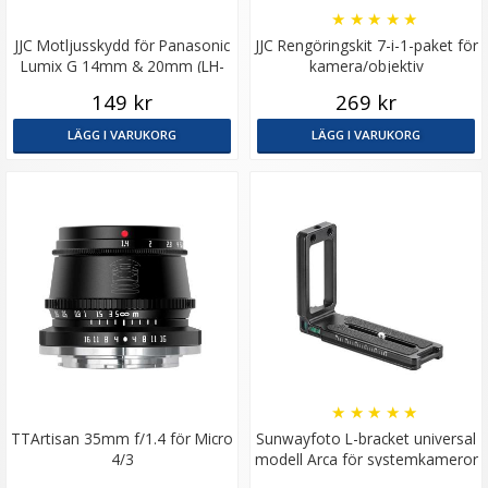
★
★
★
★
★
JJC Motljusskydd för Panasonic
JJC Rengöringskit 7-i-1-paket för
Lumix G 14mm & 20mm (LH-
kamera/objektiv
46GFII)
149 kr
269 kr
LÄGG I VARUKORG
LÄGG I VARUKORG
★
★
★
★
★
TTArtisan 35mm f/1.4 för Micro
Sunwayfoto L-bracket universal
4/3
modell Arca för systemkameror