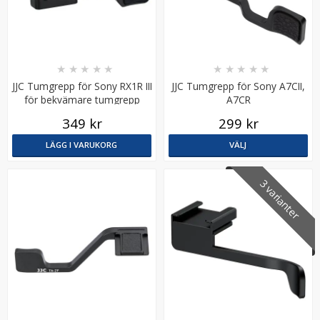
★
★
★
★
★
★
★
★
★
★
JJC Tumgrepp för Sony RX1R III
JJC Tumgrepp för Sony A7CII,
för bekvämare tumgrepp
A7CR
349 kr
299 kr
JJC Skärmskydd för Fujifilm GFX100 II optiskt glas 9H
LÄGG I VARUKORG
VÄLJ
3 varianter
★
★
★
★
★
149 kr
LÄGG I VARUKORG