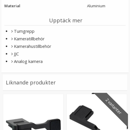
Material
Aluminium
Upptäck mer
Tumgrepp
Kameratillbehör
Kamerahustillbehör
JJC
Analog kamera
JJC Skärmskydd för Fujifilm X-M5/X100VI/X-T4/ X-T5/X-
E4 optiskt glas 9H
Liknande produkter
★
★
★
★
★
2 varianter
139 kr
LÄGG I VARUKORG