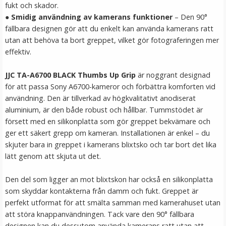
fukt och skador.
LÄGG I VARUKORG
●
Smidig användning av kamerans funktioner
– Den 90°
fällbara designen gör att du enkelt kan använda kamerans ratt
utan att behöva ta bort greppet, vilket gör fotograferingen mer
effektiv.
JJC TA-A6700 BLACK Thumbs Up Grip
är noggrant designad
för att passa Sony A6700-kameror och förbättra komforten vid
användning. Den är tillverkad av högkvalitativt anodiserat
aluminium, är den både robust och hållbar. Tummstödet är
försett med en silikonplatta som gör greppet bekvämare och
JJC Skärmskydd för Fujifilm X-T200/ X-A7 optiskt glas
ger ett säkert grepp om kameran. Installationen är enkel – du
9H
skjuter bara in greppet i kamerans blixtsko och tar bort det lika
lätt genom att skjuta ut det.
★
★
★
★
★
Den del som ligger an mot blixtskon har också en silikonplatta
som skyddar kontakterna från damm och fukt. Greppet är
139 kr
perfekt utformat för att smälta samman med kamerahuset utan
att störa knappanvändningen. Tack vare den 90° fällbara
LÄGG I VARUKORG
designen kan du dessutom använda kamerans ratt utan att