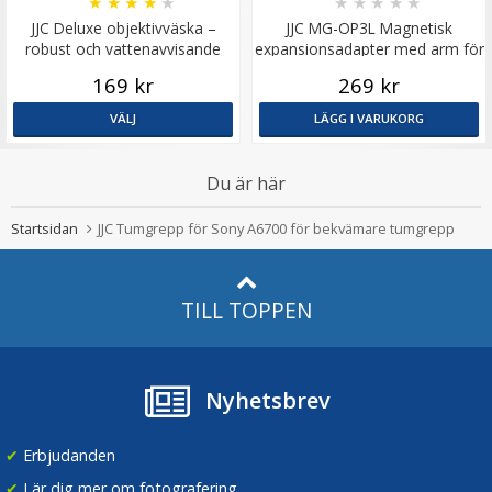
★
★
★
★
★
★
★
★
★
★
JJC Deluxe objektivväska –
JJC MG-OP3L Magnetisk
robust och vattenavvisande
expansionsadapter med arm för
DJI Osmo Pocket 3
169 kr
269 kr
VÄLJ
LÄGG I VARUKORG
Du är här
Startsidan
JJC Tumgrepp för Sony A6700 för bekvämare tumgrepp
TILL TOPPEN
Nyhetsbrev
✔
Erbjudanden
✔
Lär dig mer om fotografering