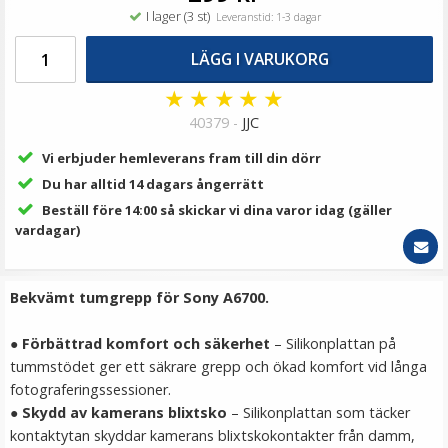
139 kr
I lager (3 st)
Leveranstid: 1-3 dagar
LÄGG I VARUKORG
LÄGG I VARUKORG
★
★
★
★
★
40379 -
JJC
Vi erbjuder hemleverans fram till din dörr
Du har alltid 14 dagars ångerrätt
Beställ före 14:00 så skickar vi dina varor idag (gäller
vardagar)
Bekvämt tumgrepp för Sony A6700.
JJC Skärmskydd för Canon EOS M200/PowerShot G7X
MarkIII optiskt glas 9H
●
Förbättrad komfort och säkerhet
– Silikonplattan på
tummstödet ger ett säkrare grepp och ökad komfort vid långa
fotograferingssessioner.
●
Skydd av kamerans blixtsko
– Silikonplattan som täcker
149 kr
kontaktytan skyddar kamerans blixtskokontakter från damm,