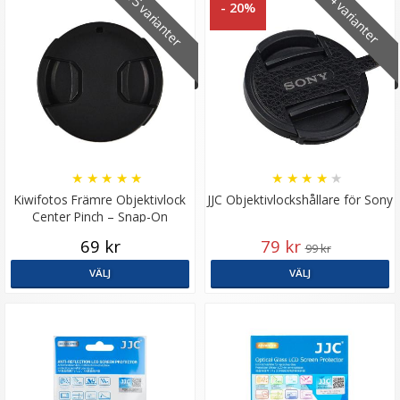
15 varianter
4 varianter
- 20%
★
★
★
★
★
★
★
★
★
★
Kiwifotos Främre Objektivlock
JJC Objektivlockshållare för Sony
Center Pinch – Snap-On
69 kr
79 kr
99 kr
VÄLJ
VÄLJ