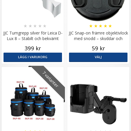
★
★
★
★
★
★
★
★
★
★
JJC Tumgrepp silver för Leica D-
JJC Snap-on främre objektivlock
Lux 8 – Stabilt och bekvämt
med snodd – skyddar och
grepp
förenklar
399 kr
59 kr
LÄGG I VARUKORG
VÄLJ
7 varianter