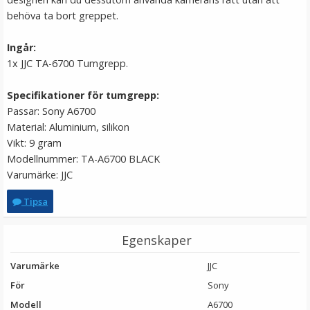
behöva ta bort greppet.
Ingår:
1x JJC TA-6700 Tumgrepp.
Specifikationer för tumgrepp:
Passar: Sony A6700
Material: Aluminium, silikon
Vikt: 9 gram
Modellnummer: TA-A6700 BLACK
JJC Skärmskydd för Fujifilm GFX50S
Varumärke: JJC
II/GFX100S/GFX100 optiskt glas 9H
Tipsa
★
★
★
★
★
Egenskaper
139 kr
149 kr
Varumärke
JJC
För
Sony
LÄGG I VARUKORG
Modell
A6700