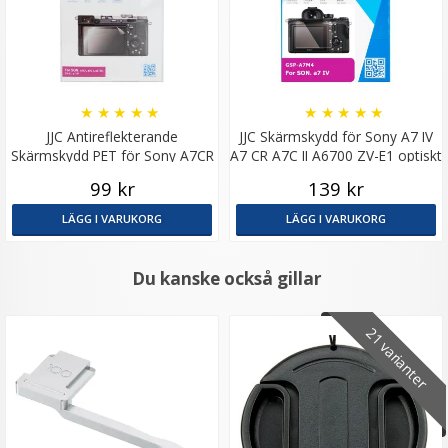
★
★
★
★
★
★
★
★
★
★
JJC Antireflekterande
JJC Skärmskydd för Sony A7 IV
Skärmskydd PET för Sony A7CR
A7 CR A7C II A6700 ZV-E1 optiskt
A7C II A7IV A6700 ZV-E1
glas
99 kr
139 kr
LÄGG I VARUKORG
LÄGG I VARUKORG
Du kanske också gillar
21 varianter