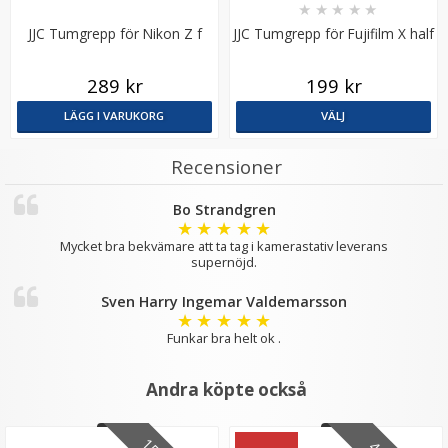
★
★
★
★
★
JJC Tumgrepp för Nikon Z f
JJC Tumgrepp för Fujifilm X half
289 kr
199 kr
LÄGG I VARUKORG
VÄLJ
Recensioner
Bo Strandgren
★
★
★
★
★
Mycket bra bekvämare att ta tag i kamerastativ leverans
supernöjd.
Sven Harry Ingemar Valdemarsson
★
★
★
★
★
Funkar bra helt ok .
Andra köpte också