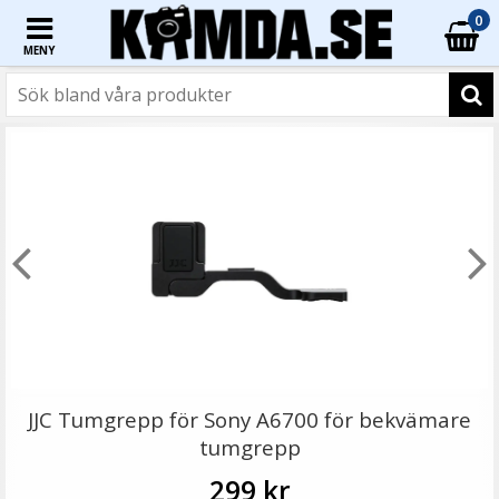
0
MENY
☓
- 6%
JJC Skärmskydd för Fujifilm X-H1 optiskt glas 9H
JJC Tumgrepp för Sony A6700 för bekvämare
tumgrepp
299 kr