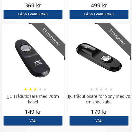
369 kr
499 kr
LÄGG I VARUKORG
LÄGG I VARUKORG
15 varianter
3 varianter
★
★
★
★
★
★
★
★
★
★
JJC Trådutlösare med 70cm
JJC trådutlösare för Sony med 70
kabel
cm spiralkabel
149 kr
179 kr
VÄLJ
VÄLJ