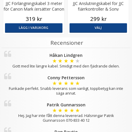
JJC Förlängningskabel 3 meter
JJC Anslutningskabel för JJC
för Canon Mark (ersätter Canon
fjärrkontroller & Sony
ET-1000N3)
multiterminal
319 kr
299 kr
LÄGG I VARUKORG
VÄLJ
Recensioner
Håkan Lindgren
★
★
★
★
★
JJC Motljusskydd motsvarar Canon EW-83E
Gott med lite längre kabel. Smidigt med den fjädrande delen.
Conny Pettersson
★
★
★
★
★
★
★
★
★
★
Funkade perfekt. Snabb leverans som vanligt, toppbetyg kan inte
säga annat.
129 kr
Patrik Gunnarsson
★
★
★
★
★
LÄGG I VARUKORG
Hej. Jag har inte fått denna levererad. Hälsningar Patrik
Gunnarsson 070-833 40 12
Dan Rautio