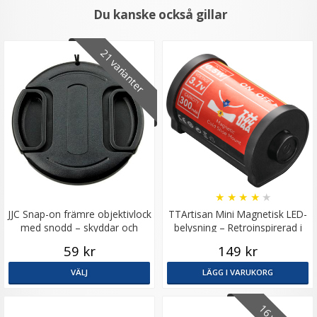
Du kanske också gillar
21 varianter
★
★
★
★
★
JJC Snap-on främre objektivlock
TTArtisan Mini Magnetisk LED-
med snodd – skyddar och
belysning – Retroinspirerad i
förenklar
form som en Filmrulle
59 kr
149 kr
VÄLJ
LÄGG I VARUKORG