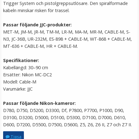
Trigger System och pistolgreppsutlösare. Den spiralformade
LÄGG I VARUKORG
kabeln minskar risken för trassel.
Passar följande JJC-produkter:
MET-M, JM-M, JR-M, TM-M, LR-M, MA-M, MR-M, CABLE-M, S-
N3, JC-36B, UR-232M, ES-898 + CABLE-M, WT-868 + CABLE-M,
MT-636 + CABLE-M, HR + CABLE-M.
Specifikationer:
Kabellängd: 30–90 cm
Ersätter: Nikon MC-DC2
Step Up Ring 49-67mm - Gör filtergängan större
Modell: Cable-M
Varumärke: JJC
Passar följande Nikon-kameror:
D780, D750, D5200, D3300, Df, P7800, P7700, P1000, D90,
D3100, D3200, D5000, D5100, D5300, D7100, D7000, D610,
69 kr
D600, D7200, D5500, D7500, D5600, Z5, Z6, Z6 II, Z7 och Z7 II.
LÄGG I VARUKORG
Tipsa