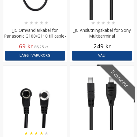
★
★
★
★
★
★
★
★
★
★
JJC Omvandlarkabel för
JJC Anslutningskabel för Sony
Panasonic G100/G110 till cable-
Multiterminal
D
69 kr
249 kr
86,25 kr
LÄGG I VARUKORG
VÄLJ
Puluz rosa Mobilstativ/ministativ och mobilhållare
3 varianter
★
★
★
★
★
39 kr
99 kr
LÄGG I VARUKORG
★
★
★
★
★