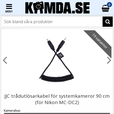
0
MENY
☓
- 35%
- 60%
19 varianter
JJC GC-3 Gråkort 3i1-paket 13 x 10 cm
JJC trådutlösarkabel för systemkameror 90 cm
(för Nikon MC-DC2)
Kamerahus: