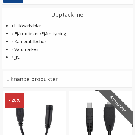
Upptäck mer
Utlösarkablar
Fjärrutlösare/Fjärrstyrning
Kameratillbehör
Varumärken
JJC
JJC Stjärnfilter 8x – skapa gnistrande ljuseffekter
Liknande produkter
★
★
★
★
★
4 varianter
- 20%
89 kr
139 kr
LÄGG I VARUKORG