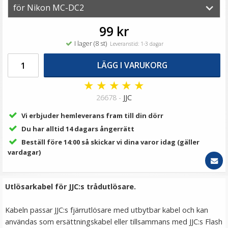
139 kr
LÄGG I VARUKORG
99 kr
I lager (8 st)
Leveranstid: 1-3 dagar
LÄGG I VARUKORG
★
★
★
★
★
26678 -
JJC
Vi erbjuder hemleverans fram till din dörr
Du har alltid 14 dagars ångerrätt
Beställ före 14:00 så skickar vi dina varor idag (gäller
JJC Ögonmussla för Nikon DK-19
vardagar)
Utlösarkabel för JJC:s trådutlösare.
★
★
★
★
★
Kabeln passar JJC:s fjärrutlösare med utbytbar kabel och kan
139 kr
användas som ersättningskabel eller tillsammans med JJC:s Flash