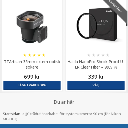
16 varianter
★
★
★
★
★
★
★
★
★
★
TTArtisan 35mm extern optisk
Haida NanoPro Shock-Proof U-
sökare
LR Clear Filter – 99,9 %
ljusöverföring
699 kr
339 kr
LÄGG I VARUKORG
VÄLJ
Du är här
Startsidan
JJC trådutlösarkabel för systemkameror 90 cm (för Nikon
MC-DC2)