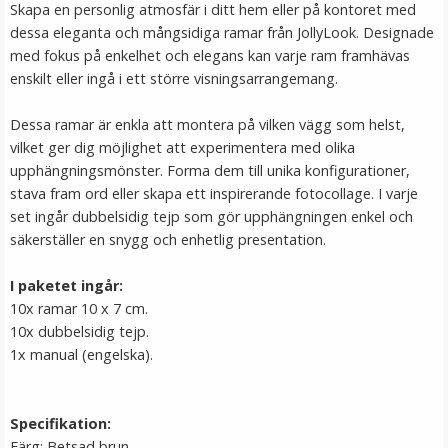
Skapa en personlig atmosfär i ditt hem eller på kontoret med
LÄGG I VARUKORG
dessa eleganta och mångsidiga ramar från JollyLook. Designade
med fokus på enkelhet och elegans kan varje ram framhävas
enskilt eller ingå i ett större visningsarrangemang.
Dessa ramar är enkla att montera på vilken vägg som helst,
vilket ger dig möjlighet att experimentera med olika
upphängningsmönster. Forma dem till unika konfigurationer,
stava fram ord eller skapa ett inspirerande fotocollage. I varje
set ingår dubbelsidig tejp som gör upphängningen enkel och
säkerställer en snygg och enhetlig presentation.
Jupio batteri AA LR06 4-pack
I paketet ingår:
10x ramar 10 x 7 cm.
10x dubbelsidig tejp.
★
★
★
★
★
1x manual (engelska).
49 kr
Specifikation:
LÄGG I VARUKORG
Färg: Betsad brun