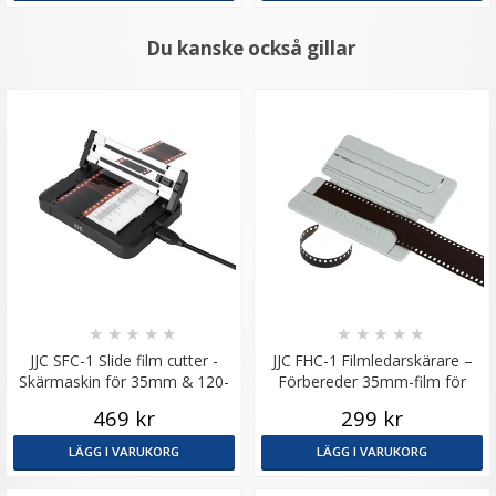
Du kanske också gillar
★
★
★
★
★
★
★
★
★
★
JJC SFC-1 Slide film cutter -
JJC FHC-1 Filmledarskärare –
Skärmaskin för 35mm & 120-
Förbereder 35mm-film för
format
laddning
469 kr
299 kr
LÄGG I VARUKORG
LÄGG I VARUKORG