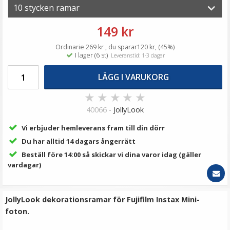
119 kr
LÄGG I VARUKORG
149 kr
Ordinarie 269 kr , du sparar120 kr, (45%)
I lager (6 st)
Leveranstid: 1-3 dagar
LÄGG I VARUKORG
★
★
★
★
★
40066 -
JollyLook
Vi erbjuder hemleverans fram till din dörr
Du har alltid 14 dagars ångerrätt
Jupio batteri (4st) AA 2700mAh laddbart
Beställ före 14:00 så skickar vi dina varor idag (gäller
vardagar)
★
★
★
★
★
JollyLook dekorationsramar för Fujifilm Instax Mini-
foton.
199 kr