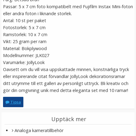
Passar: 5 x 7 cm foto kompatibelt med Fujifilm Instax Mini-foton
eller andra foton i liknande storlek.
Antal: 10 st per paket
Fotostorlek: 5 x 7 cm
Ramstorlek: 10 x 7 cm
Vikt: 25 gram per ram
Material: Bokplywood
Modellnummer: JLK027
Varumärke: JollyLook
Oavsett om du vill visa uppskattade minnen, konstnärliga tryck
JJC hårt Minneskortsfodral för USB Flash Drive 20x
eller inspirerande citat förvandlar JollyLook dekorationsramar
Type-A & 4x Type-C
ditt utrymme till ett galleri av personligt uttryck. Bli kreativ och
gör din omgivning unik med detta eleganta set med 10 ramar!
★
★
★
★
★
Tipsa
179 kr
Upptäck mer
LÄGG I VARUKORG
Analoga kameratillbehör