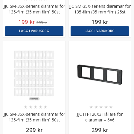
JJC SM-35X-seriens diaramar för
JJC SM-35X-seriens diaramar för
135-film (35 mm film) 50st
135-film (35 mm film) 25st
Trasig förpackning
199 kr
199 kr
299 kr
LÄGG I VARUKORG
LÄGG I VARUKORG
JJC Kameraväska för spegellös systemkamera
Mörkgrå OC-S2
★
★
★
★
★
149 kr
LÄGG I VARUKORG
★
★
★
★
★
★
★
★
★
★
JJC SM-35X-seriens diaramar för
JJC FH-120X3 Hållare för
135-film (35 mm film) 50st
diaramar – 6×6
299 kr
299 kr