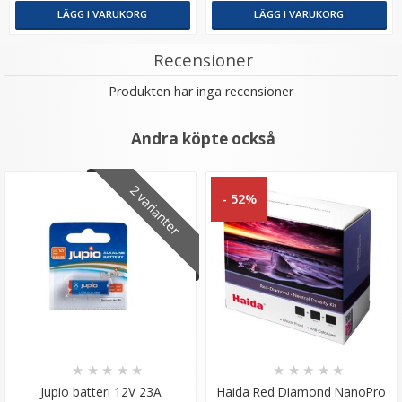
LÄGG I VARUKORG
LÄGG I VARUKORG
Recensioner
Produkten har inga recensioner
Andra köpte också
2 varianter
- 52%
★
★
★
★
★
★
★
★
★
★
Jupio batteri 12V 23A
Haida Red Diamond NanoPro