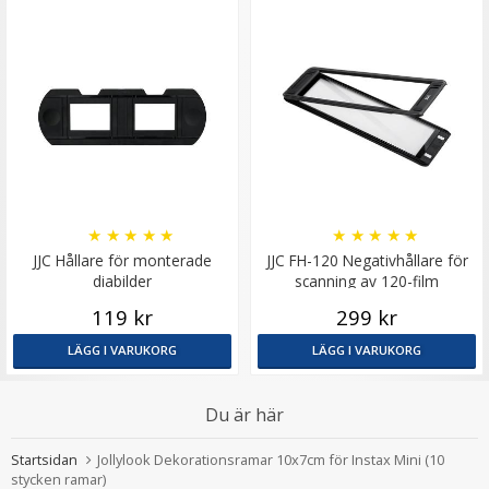
★
★
★
★
★
★
★
★
★
★
JJC Hållare för monterade
JJC FH-120 Negativhållare för
diabilder
scanning av 120-film
119 kr
299 kr
LÄGG I VARUKORG
LÄGG I VARUKORG
Du är här
Startsidan
Jollylook Dekorationsramar 10x7cm för Instax Mini (10
stycken ramar)