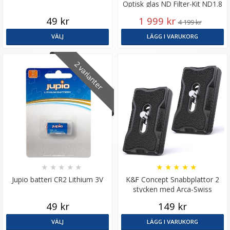
Optisk glas ND Filter-Kit ND1.8
ND3.0 ND4.5
49 kr
1 999 kr
4 199 kr
VÄLJ
LÄGG I VARUKORG
2 varianter
★
★
★
★
★
★
★
★
★
★
Jupio batteri CR2 Lithium 3V
K&F Concept Snabbplattor 2
stycken med Arca-Swiss
dovetail-spår
49 kr
149 kr
VÄLJ
LÄGG I VARUKORG