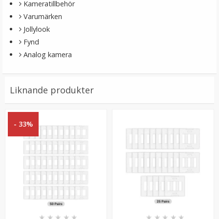
Kameratillbehör
Varumärken
Jollylook
Fynd
Analog kamera
Liknande produkter
JJC GR-K6 Perfekt verktyg för kreativ fotografisk
komposition
- 33%
★
★
★
★
★
199 kr
LÄGG I VARUKORG
★
★
★
★
★
★
★
★
★
★