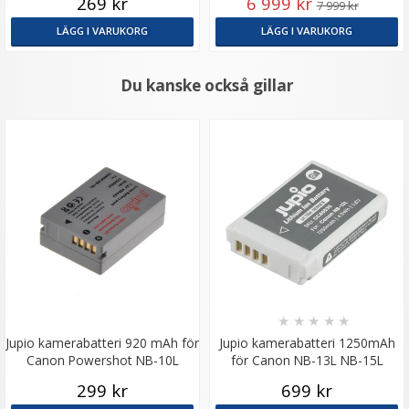
269 kr
6 999 kr
7 999 kr
LÄGG I VARUKORG
LÄGG I VARUKORG
Du kanske också gillar
★
★
★
★
★
Jupio kamerabatteri 920 mAh för
Jupio kamerabatteri 1250mAh
Canon Powershot NB-10L
för Canon NB-13L NB-15L
299 kr
699 kr