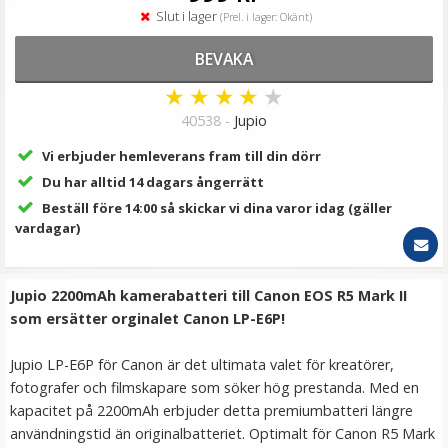
179 kr
Slut i lager
(Prel. i lager: Okänt)
LÄGG I VARUKORG
BEVAKA
★
★
★
★
★
40538 -
Jupio
Vi erbjuder hemleverans fram till din dörr
Du har alltid 14 dagars ångerrätt
Beställ före 14:00 så skickar vi dina varor idag (gäller
vardagar)
JJC rengöringskit 4-i-1 för kamera och objektiv
Jupio 2200mAh kamerabatteri till Canon EOS R5 Mark II
som ersätter orginalet Canon LP-E6P!
Jupio LP-E6P för Canon är det ultimata valet för kreatörer,
fotografer och filmskapare som söker hög prestanda. Med en
kapacitet på 2200mAh erbjuder detta premiumbatteri längre
149 kr
användningstid än originalbatteriet. Optimalt för Canon R5 Mark