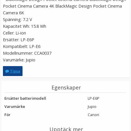
Pocket Cinema Camera 4K BlackMagic Design Pocket Cinema
Camera 6K
Spänning: 7.2 V
Kapacitet Wh: 15.8 Wh
Celler: Li-ion
Ersätter:
LP-E6P
Kompatibelt: LP-E6
Modellnummer: CCA0037
Varumärke: Jupio
JJC Skärmskydd för Canon EOS 200D/EOS RP optiskt
Tipsa
glas 9H
Egenskaper
★
★
★
★
★
Ersätter batterimodell
LP-E6P
119 kr
Varumärke
Jupio
För
Canon
LÄGG I VARUKORG
Upptäck mer