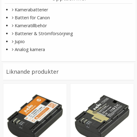
Kamerabatterier
Batteri för Canon
Kameratillbehör
Batterier & Strömförsörjning
Jupio
Analog kamera
JJC Motljusskydd motsvarar Canon EW-73B
Liknande produkter
★
★
★
★
★
119 kr
LÄGG I VARUKORG