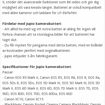
II, stöder det avancerade funktioner som 8K-video och ger dig
LÄGG I VARUKORG
möjlighet att vara kreativ längre. Batteriet är också kompatibelt
med äldre kameror och laddare för LP-E6/N/NH.
Fördelar med Jupio kamerabatteri:
- Att alltid ha med sig ett extra batteri är aldrig fel. Ingen vill
förlora chansen att ta storslagna bilder för att batteriet har
tagit slut.
- Du får mycket för pengarna med detta batteri, med en bråkdel
av kostnaden jämfört med originalbatteriet.
- Jupio erbjuder 3-års fabriksgaranti.
Jupio Laddplatta för Sony NP-BX1
Specifikationer för Jupio kamerabatteri:
Passar:
- Canon EOS R5 Mark II,
Canon EOS R5, EOS R6, EOS R, EOS Ra,
★
★
★
★
★
EOS 5Ds R, EOS 5Ds, EOS 5D Mark IV, EOS 5D Mark III, EOS 5D
Mark II, EOS 6D Mark II, EOS 6D, EOS 7D Mark II, EOS 7D, EOS
79 kr
90D, EOS 80D, EOS 70D, EOS 60Da, EOS 60D
- Canon XC10, Canon XC15
LÄGG I VARUKORG
- BlackMagic Design Pocket Cinema Camera BlackMagic Design