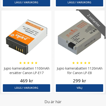
LÄGG I VARUKORG
LÄGG I VARUKORG
2 varianter
★
★
★
★
★
★
★
★
★
★
Jupio kamerabatteri 1100mAh
Jupio kamerabatteri 1120mAh
ersätter Canon LP-E17
för Canon LP-E8
469 kr
299 kr
LÄGG I VARUKORG
VÄLJ
Du är här