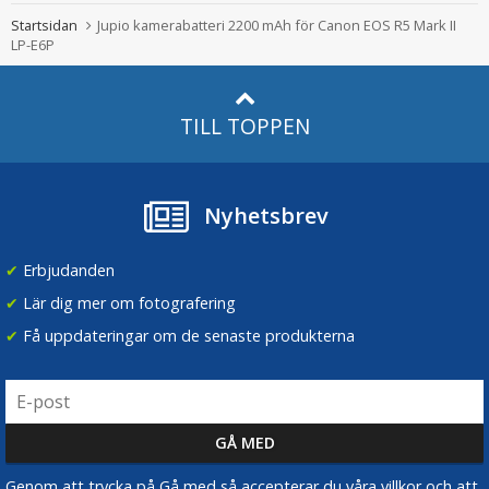
Startsidan
Jupio kamerabatteri 2200 mAh för Canon EOS R5 Mark II
LP-E6P
TILL TOPPEN
Nyhetsbrev
✔
Erbjudanden
✔
Lär dig mer om fotografering
✔
Få uppdateringar om de senaste produkterna
Genom att trycka på Gå med så accepterar du våra villkor och att