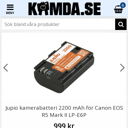
0
MENY
☓
JJC Motljusskydd för Canon EF 40mm f/2.8 STM
motsvarar ES-52
Jupio kamerabatteri 2200 mAh för Canon EOS
R5 Mark II LP-E6P
999 kr