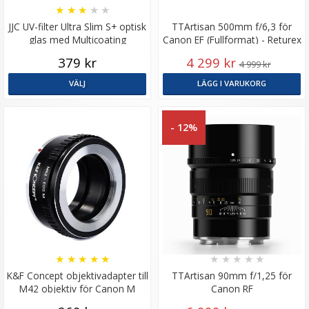
★
★
★
★
★
JJC UV-filter Ultra Slim S+ optisk
TTArtisan 500mm f/6,3 för
glas med Multicoating
Canon EF (Fullformat) - Returex
379 kr
4 299 kr
4 999 kr
VÄLJ
LÄGG I VARUKORG
- 12%
★
★
★
★
★
★
★
★
★
★
K&F Concept objektivadapter till
TTArtisan 90mm f/1,25 för
M42 objektiv för Canon M
Canon RF
kamerahus