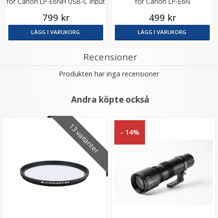
för Canon LP-E6NH USB-C input
för Canon LP-E6N
799 kr
499 kr
LÄGG I VARUKORG
LÄGG I VARUKORG
Recensioner
Produkten har inga recensioner
Andra köpte också
13 varianter
- 14%