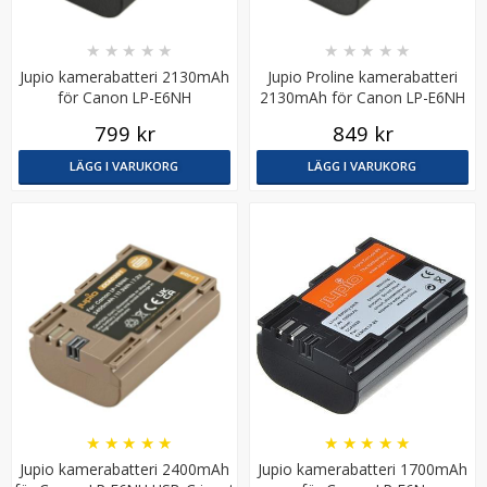
★
★
★
★
★
★
★
★
★
★
Jupio kamerabatteri 2130mAh
Jupio Proline kamerabatteri
för Canon LP-E6NH
2130mAh för Canon LP-E6NH
799 kr
849 kr
LÄGG I VARUKORG
LÄGG I VARUKORG
Jupio Laddplatta för Canon NB-10L
★
★
★
★
★
69 kr
LÄGG I VARUKORG
★
★
★
★
★
★
★
★
★
★
Jupio kamerabatteri 2400mAh
Jupio kamerabatteri 1700mAh