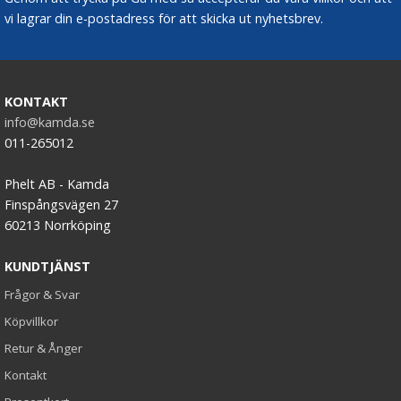
vi lagrar din e-postadress för att skicka ut nyhetsbrev.
KONTAKT
info@kamda.se
011-265012
Phelt AB - Kamda
Finspångsvägen 27
60213 Norrköping
KUNDTJÄNST
Frågor & Svar
Köpvillkor
Retur & Ånger
Kontakt