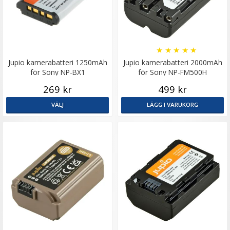
★
★
★
★
★
Jupio kamerabatteri 1250mAh
Jupio kamerabatteri 2000mAh
för Sony NP-BX1
för Sony NP-FM500H
269 kr
499 kr
VÄLJ
LÄGG I VARUKORG