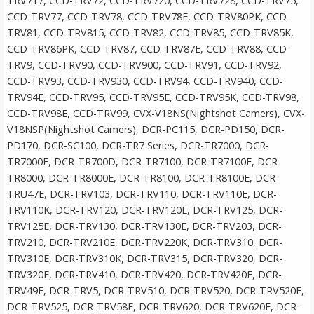
TRV717, CCD-TRV72, CCD-TRV720, CCD-TRV728, CCD-TRV75,
CCD-TRV77, CCD-TRV78, CCD-TRV78E, CCD-TRV80PK, CCD-
TRV81, CCD-TRV815, CCD-TRV82, CCD-TRV85, CCD-TRV85K,
CCD-TRV86PK, CCD-TRV87, CCD-TRV87E, CCD-TRV88, CCD-
TRV9, CCD-TRV90, CCD-TRV900, CCD-TRV91, CCD-TRV92,
CCD-TRV93, CCD-TRV930, CCD-TRV94, CCD-TRV940, CCD-
TRV94E, CCD-TRV95, CCD-TRV95E, CCD-TRV95K, CCD-TRV98,
CCD-TRV98E, CCD-TRV99, CVX-V18NS(Nightshot Camers), CVX-
Puluz Studiostativ 1.6 meter för Vlogg
V18NSP(Nightshot Camers), DCR-PC115, DCR-PD150, DCR-
PD170, DCR-SC100, DCR-TR7 Series, DCR-TR7000, DCR-
TR7000E, DCR-TR700D, DCR-TR7100, DCR-TR7100E, DCR-
★
★
★
★
★
TR8000, DCR-TR8000E, DCR-TR8100, DCR-TR8100E, DCR-
TRU47E, DCR-TRV103, DCR-TRV110, DCR-TRV110E, DCR-
179 kr
TRV110K, DCR-TRV120, DCR-TRV120E, DCR-TRV125, DCR-
TRV125E, DCR-TRV130, DCR-TRV130E, DCR-TRV203, DCR-
LÄGG I VARUKORG
TRV210, DCR-TRV210E, DCR-TRV220K, DCR-TRV310, DCR-
TRV310E, DCR-TRV310K, DCR-TRV315, DCR-TRV320, DCR-
TRV320E, DCR-TRV410, DCR-TRV420, DCR-TRV420E, DCR-
TRV49E, DCR-TRV5, DCR-TRV510, DCR-TRV520, DCR-TRV520E,
DCR-TRV525, DCR-TRV58E, DCR-TRV620, DCR-TRV620E, DCR-