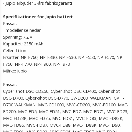
- Jupio erbjuder 3-års fabriksgaranti
LÄGG I VARUKORG
Specifikationer för Jupio batteri:
Passar:
- modeller se nedan
Spänning: 7.2 V
Kapacitet: 2350 mAh
Celler: Li-ion
Ersätter: NP-F760, NP-F330, NP-F530, NP-F550, NP-F570, NP-
F750, NP-F770, NP-F960, NP-F970
Märke: Jupio
Jupio Laddplatta för Sony NP-BX1
Passar:
Cyber-shot DSC-CD250, Cyber-shot DSC-CD400, Cyber-shot
DSC-D700, Cyber-shot DSC-D770, GV-D200 WALKMAN, GVH-
★
★
★
★
★
D700 WALKMAN, MVC-CD1000, MVC-CD200, MVC-FD100, MVC-
FD200, MVC-FD5, MVC-FD51, MVC-FD7, MVC-FD71, MVC-FD73,
79 kr
MVC-FD73K, MVC-FD75, MVC-FD81, MVC-FD83, MVC-FD83K,
MVC-FD85, MVC-FD87, MVC-FD88, MVC-FD88K, MVC-FD90,
LÄGG I VARUKORG
MVC-FD91, MVC-FD92, MVC-FD95, MVC-FD97, MVC-FDR1,