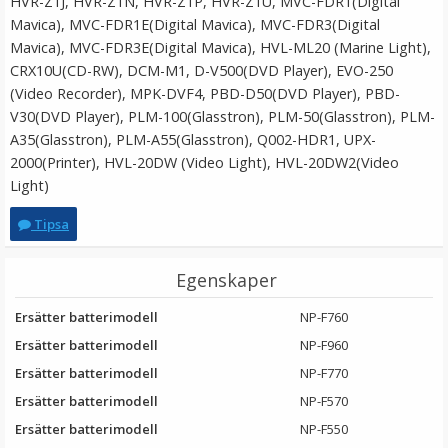
HVR-Z1J, HVR-Z1N, HVR-Z1P, HVR-Z1U, MVC-FDR1(Digital
Mavica), MVC-FDR1E(Digital Mavica), MVC-FDR3(Digital
Mavica), MVC-FDR3E(Digital Mavica), HVL-ML20 (Marine Light),
CRX10U(CD-RW), DCM-M1, D-V500(DVD Player), EVO-250
(Video Recorder), MPK-DVF4, PBD-D50(DVD Player), PBD-
V30(DVD Player), PLM-100(Glasstron), PLM-50(Glasstron), PLM-
A35(Glasstron), PLM-A55(Glasstron), Q002-HDR1, UPX-
2000(Printer), HVL-20DW (Video Light), HVL-20DW2(Video
Light)
Tipsa
Egenskaper
Ersätter batterimodell
NP-F760
Ersätter batterimodell
NP-F960
Ersätter batterimodell
NP-F770
Ersätter batterimodell
NP-F570
Ersätter batterimodell
NP-F550