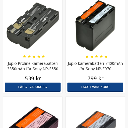
★
★
★
★
★
★
★
★
★
★
Jupio Proline kamerabatteri
Jupio kamerabatteri 7400mAh
3350mAh för Sony NP-F550
för Sony NP-F970
539 kr
799 kr
LÄGG I VARUKORG
LÄGG I VARUKORG