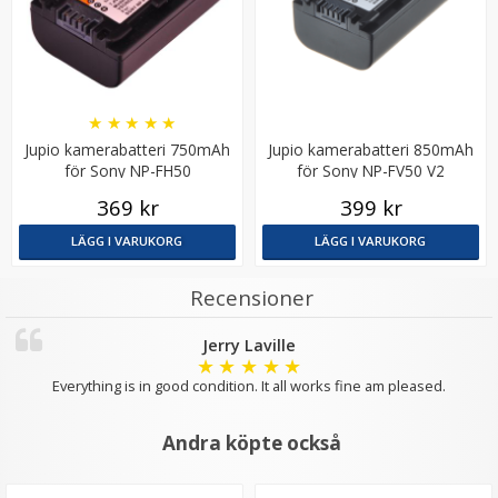
★
★
★
★
★
Jupio kamerabatteri 750mAh
Jupio kamerabatteri 850mAh
för Sony NP-FH50
för Sony NP-FV50 V2
369 kr
399 kr
LÄGG I VARUKORG
LÄGG I VARUKORG
Recensioner
Jerry Laville
★
★
★
★
★
Everything is in good condition. It all works fine am pleased.
Andra köpte också