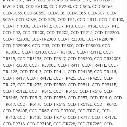
MVC-FDR3, CCD-RV100, CCD-RV200, CCD-SC5, CCD-SC5/E,
CCD-SC55, CCD-SC55E, CCD-SC6, CCD-SC65, CCD-SC7, CCD-
SC7/E, CCD-SC8/E, CCD-SC9, CCD-TR1, CCD-TR11, CCD-TR1100,
CCD-TR1100E, CCD-TR12, CCD-TR18, CCD-TR18E, CCD-TR1E,
CCD-TR2, CCD-TR200, CCD-TR205, CCD-TR215, CCD-TR2200,
CCD-TR2200E, CCD-TR2300, CCD-TR2300E, CCD-TR280PK,
CCD-TR290PK, CCD-TR3, CCD-TR300, CCD-TR3000, CCD-
TR3000E, CCD-TR3100, CCD-TR3100E, CCD-TR311E, CCD-
TR315, CCD-TR315E, CCD-TR317, CCD-TR3200, CCD-TR3200E,
CCD-TR3300, CCD-TR3300E, CCD-TR411, CCD-TR411E, CCD-
Jupio Laddplatta för Fujifilm NP-W126
TR412E, CCD-TR413, CCD-TR414, CCD-TR415E, CCD-TR416,
CCD-TR417, CCD-TR417E, CCD-TR425, CCD-TR425E, CCD-
TR427, CCD-TR427E, CCD-TR500, CCD-TR511, CCD-TR511E,
★
★
★
★
★
CCD-TR512E, CCD-TR515, CCD-TR515E, CCD-TR516, CCD-
TR516E, CCD-TR517, CCD-TR555, CCD-TR57, CCD-TR610, CCD-
79 kr
TR617, CCD-TR617E, CCD-TR618, CCD-TR618E, CCD-TR640,
CCD-TR640E, CCD-TR67, CCD-TR7000, CCD-TR710, CCD-
LÄGG I VARUKORG
TR713, CCD-TR713E, CCD-TR716, CCD-TR717, CCD-TR717E,
CCD-TR718, CCD-TR718E, CCD-TR728, CCD-TR728E, CCD-