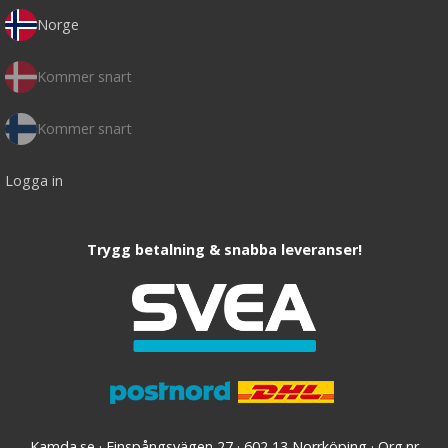
Norge
Kommer snart
Kommer snart
Logga in
Trygg betalning & snabba leveranser!
Kamda.se · Finspångsvägen 27 · 602 13 Norrköping · Org.nr