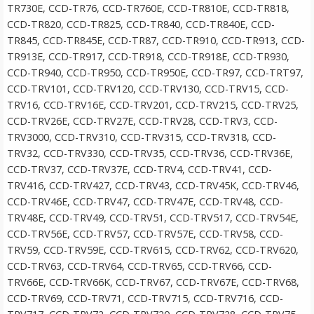
TR730E, CCD-TR76, CCD-TR760E, CCD-TR810E, CCD-TR818,
CCD-TR820, CCD-TR825, CCD-TR840, CCD-TR840E, CCD-
TR845, CCD-TR845E, CCD-TR87, CCD-TR910, CCD-TR913, CCD-
TR913E, CCD-TR917, CCD-TR918, CCD-TR918E, CCD-TR930,
CCD-TR940, CCD-TR950, CCD-TR950E, CCD-TR97, CCD-TRT97,
CCD-TRV101, CCD-TRV120, CCD-TRV130, CCD-TRV15, CCD-
TRV16, CCD-TRV16E, CCD-TRV201, CCD-TRV215, CCD-TRV25,
CCD-TRV26E, CCD-TRV27E, CCD-TRV28, CCD-TRV3, CCD-
TRV3000, CCD-TRV310, CCD-TRV315, CCD-TRV318, CCD-
Jupio Laddplatta för Sony FW50
TRV32, CCD-TRV330, CCD-TRV35, CCD-TRV36, CCD-TRV36E,
CCD-TRV37, CCD-TRV37E, CCD-TRV4, CCD-TRV41, CCD-
TRV416, CCD-TRV427, CCD-TRV43, CCD-TRV45K, CCD-TRV46,
★
★
★
★
★
CCD-TRV46E, CCD-TRV47, CCD-TRV47E, CCD-TRV48, CCD-
TRV48E, CCD-TRV49, CCD-TRV51, CCD-TRV517, CCD-TRV54E,
79 kr
CCD-TRV56E, CCD-TRV57, CCD-TRV57E, CCD-TRV58, CCD-
TRV59, CCD-TRV59E, CCD-TRV615, CCD-TRV62, CCD-TRV620,
LÄGG I VARUKORG
CCD-TRV63, CCD-TRV64, CCD-TRV65, CCD-TRV66, CCD-
TRV66E, CCD-TRV66K, CCD-TRV67, CCD-TRV67E, CCD-TRV68,
CCD-TRV69, CCD-TRV71, CCD-TRV715, CCD-TRV716, CCD-