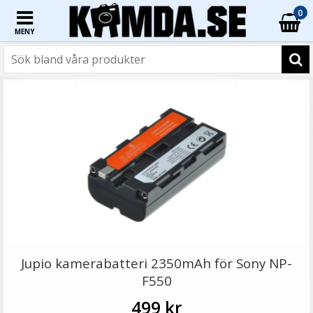
0
MENY
☓
Jupio Laddplatta för Sony NP-FM50/ NP-FM55H/ NP-
FM500H/ F550
Jupio kamerabatteri 2350mAh för Sony NP-
F550
499 kr