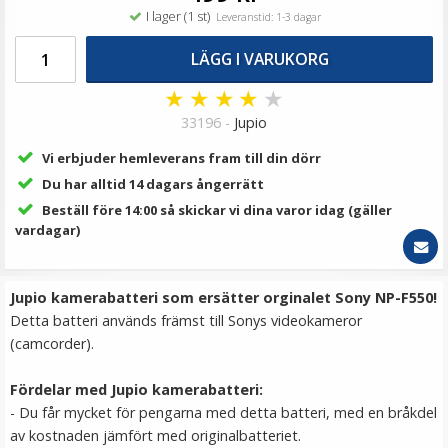
79 kr
I lager (1 st)
Leveranstid: 1-3 dagar
LÄGG I VARUKORG
LÄGG I VARUKORG
★
★
★
★
★
33196 -
Jupio
Vi erbjuder hemleverans fram till din dörr
Du har alltid 14 dagars ångerrätt
Beställ före 14:00 så skickar vi dina varor idag (gäller
vardagar)
Jupio Laddplatta för Sony NP-FZ100
Jupio kamerabatteri som ersätter orginalet Sony NP-F550!
Detta batteri används främst till Sonys videokameror
(camcorder).
★
★
★
★
★
Fördelar med Jupio kamerabatteri:
- Du får mycket för pengarna med detta batteri, med en bråkdel
79 kr
av kostnaden jämfört med originalbatteriet.