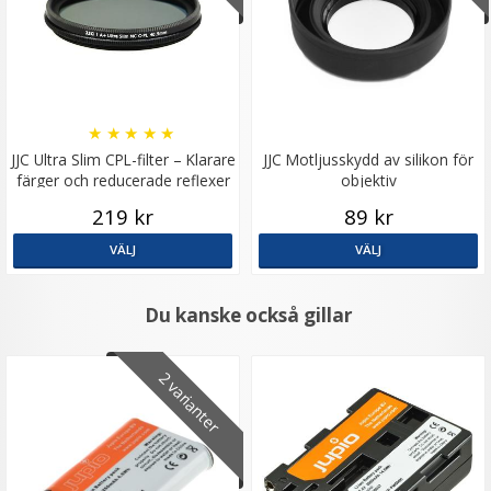
★
★
★
★
★
JJC Ultra Slim CPL-filter – Klarare
JJC Motljusskydd av silikon för
färger och reducerade reflexer
objektiv
219 kr
89 kr
VÄLJ
VÄLJ
Du kanske också gillar
2 varianter