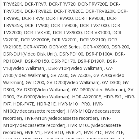
TRV620K, DCR-TRV7, DCR-TRV720, DCR-TRV720E, DCR-
TRV735K, DCR-TRV820, DCR-TRV820E, DCR-TRV820K, DCR-
TRV890, DCR-TRV9, DCR-TRV900, DCR-TRV900E, DCR-
TRV935K, DCR-TV900, DCR-TV900E, DCR-TVX1000, DCR-
TVX2000, DCR-TVX700, DCR-TVX9000, DCR-VX1000, DCR-
VX2000, DCR-VX2000E, DCR-VX2001, DCR-VX2100, DCR-
VX2100E, DCR-VX700, DCR-VX9 Series, DCR-VX9000, DSR-200,
DSR-DU1(Video Disk Unit), DSR-PD100, DSR-PD100A, DSR-
PD100AP, DSR-PD150, DSR-PD170, DSR-PD190P, DSR-
V10(Video Walkman), DSR-V10P(Video Walkman), GV-
A100(Video Walkman), GV-A500, GV-A500E, GV-A700(Video
Walkman), GV-D200, GV-D200(Video Walkman), GV-D300, GV-
D300, GV-D300(Video Walkman), GV-D800(Video Walkman), GV-
D900, GV-D900(Video Walkman), HDR-AX2000E, HDR-FX1, HDR-
FX7, HDR-FX7E, HDR-Z1E, HVR-M10 PRO, HVR-
M10C(videocassette recorder), HVR-M10E(videocassette
recorder), HVR-M10N(videocassette recorder), HVR-
M10P(videocassette recorder), HVR-M10U(videocassette
recorder), HVR-V1J, HVR-V1U, HVR-Z1, HVR-Z1C, HVR-Z1E,