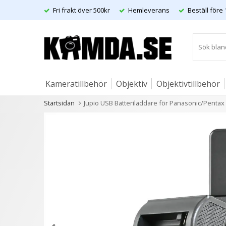
Fri frakt över 500kr
Hemleverans
Beställ före 
Kameratillbehör
Objektiv
Objektivtillbehör
Startsidan
Jupio USB Batteriladdare för Panasonic/Pentax 3
Artiklar
Andra kunder köpte även