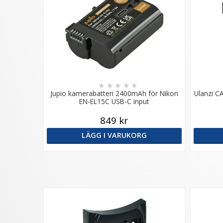
★
★
★
★
★
Jupio kamerabatteri 2400mAh för Nikon
Ulanzi C
EN-EL15C USB-C input
849 kr
LÄGG I VARUKORG