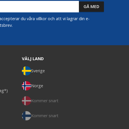
epterar du våra villkor och att vi lagrar din e-
tsbrev.
VÄLJ LAND
Sverige
Norge
dag*)
Kommer snart
Kommer snart