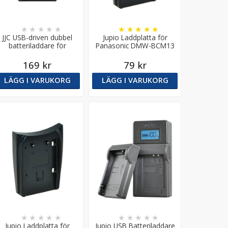
★
★
★
★
★
★
★
★
★
★
JJC USB-driven dubbel
Jupio Laddplatta för
batteriladdare för
Panasonic DMW-BCM13
Panasonic DMW-BLJ31
169 kr
79 kr
LÄGG I VARUKORG
LÄGG I VARUKORG
★
★
★
★
★
★
★
★
★
★
Jupio Laddplatta för
Jupio USB Batteriladdare