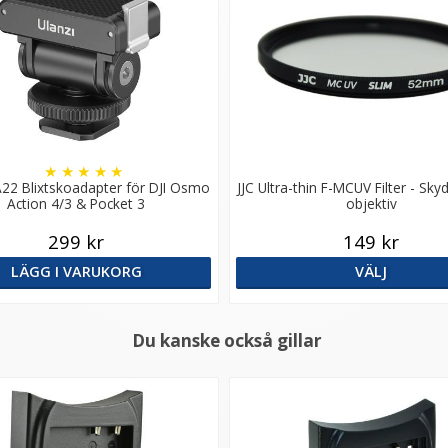
★
★
★
★
★
A22 Blixtskoadapter för DJI Osmo
JJC Ultra-thin F-MCUV Filter - Skyd
Action 4/3 & Pocket 3
objektiv
299 kr
149 kr
LÄGG I VARUKORG
VÄLJ
Du kanske också gillar