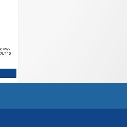
ic VW-
89/118