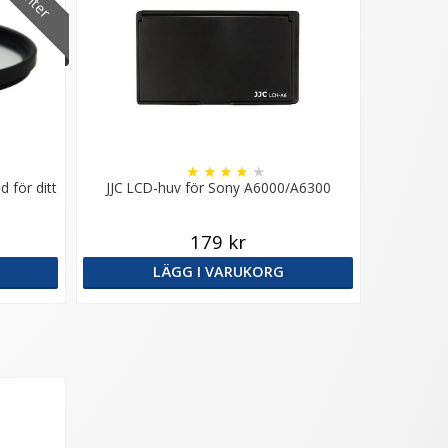
★
★
★
★
★
d för ditt
JJC LCD-huv för Sony A6000/A6300
179 kr
LÄGG I VARUKORG