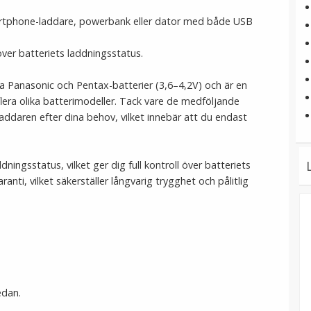
martphone-laddare, powerbank eller dator med både USB
ver batteriets laddningsstatus.
ta Panasonic och Pentax-batterier (3,6–4,2V) och är en
flera olika batterimodeller. Tack vare de medföljande
addaren efter dina behov, vilket innebär att du endast
ningsstatus, vilket ger dig full kontroll över batteriets
nti, vilket säkerställer långvarig trygghet och pålitlig
edan.