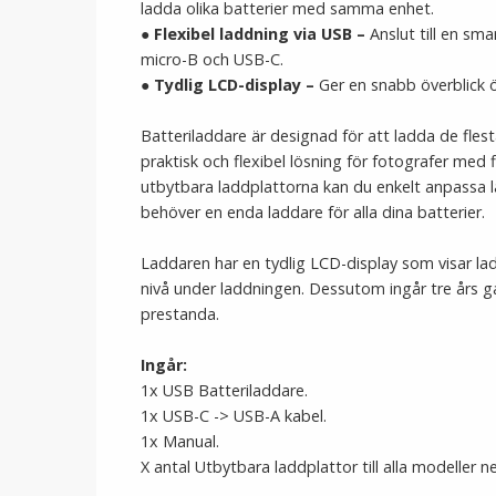
ladda olika batterier med samma enhet.
● F
lexibel laddning via USB
–
Anslut till en s
micro-B och USB-C.
●
Tydlig LCD-display
–
Ger en snabb överblick ö
Batteriladdare är designad för att ladda de fles
praktisk och flexibel lösning för fotografer med 
utbytbara laddplattorna kan du enkelt anpassa l
behöver en enda laddare för alla dina batterier.
Laddaren har en tydlig LCD-display som visar ladd
nivå under laddningen. Dessutom ingår tre års gara
prestanda.
Ingår:
1x USB Batteriladdare.
1x USB-C -> USB-A kabel.
1x Manual.
X antal Utbytbara laddplattor till alla modeller n