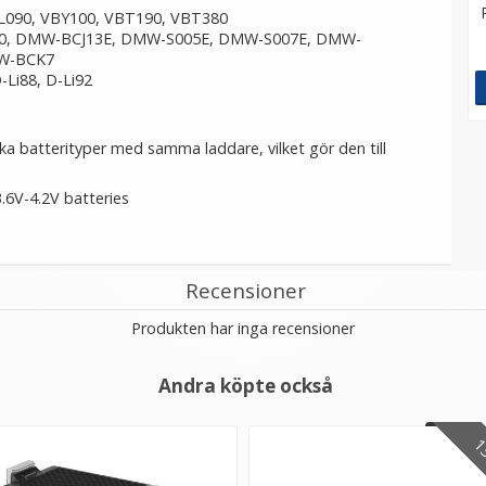
090, VBY100, VBT190, VBT380
, DMW-BCJ13E, DMW-S005E, DMW-S007E, DMW-
W-BCK7
D-Li88, D-Li92
ka batterityper med samma laddare, vilket gör den till
.6V-4.2V batteries
Recensioner
Produkten har inga recensioner
Andra köpte också
13