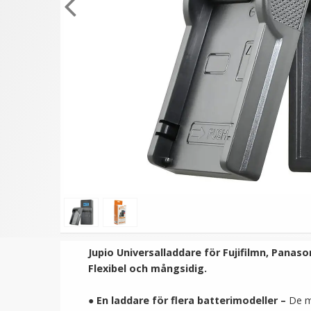
★
★
★
★
★
★
★
★
★
★
Ulanzi Mobilhållare vridbar
Jupio Laddplatta för
för stativ & blixtsko
Panasonic DMW-BLE9
DMW-BLG10
149 kr
79 kr
LÄGG I VARUKORG
LÄGG I VARUKORG
Jupio Universalladdare för Fujifilmn, Panaso
Flexibel och mångsidig.
●
En laddare för flera batterimodeller
–
De m