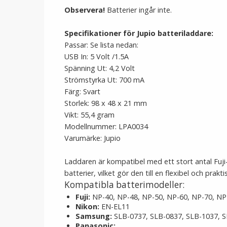
Observera!
Batterier ingår inte.
Specifikationer för Jupio batteriladdare:
Passar: Se lista nedan:
USB In: 5 Volt /1.5A
Spänning Ut: 4,2 Volt
Strömstyrka Ut: 700 mA
Färg: Svart
Storlek: 98 x 48 x 21 mm
Vikt: 55,4 gram
Modellnummer: LPA0034
Varumärke: Jupio
Laddaren är kompatibel med ett stort antal Fuj
batterier, vilket gör den till en flexibel och prak
Kompatibla batterimodeller:
Fuji:
NP-40, NP-48, NP-50, NP-60, NP-70, NP
Nikon:
EN-EL11
Samsung:
SLB-0737, SLB-0837, SLB-1037, 
Panasonic: