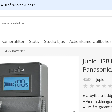
14:00 så skickar vi idag*
Kamerafilter
Stativ
Studio Ljus
Actionkameratillbehör
,6-4,2V batterier
Jupio USB 
Panasonic/
40621 -
Jupio
- 50%
★
★
★
★
● Utbytbara ladd
● Visar laddningss
● Tre års garanti