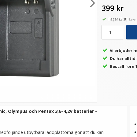
399 kr
I lager (2 st)
Levera
★
★
★
★
★
★
★
★
★
★
Kiwifotos Ögonmussla
JJC Minneskorthållare &
/
lång för Nikon DK-
kortläsare för 2xSD
20/21/23/24/25/28
4XMSD
149 kr
99 kr
199 kr
Vi erbjuder h
LÄGG I VARUKORG
LÄGG I VARUKORG
Du har alltid
Beställ före 1
nic, Olympus och Pentax 3,6–4,2V batterier –
edföljande utbytbara laddplattorna gör att du kan