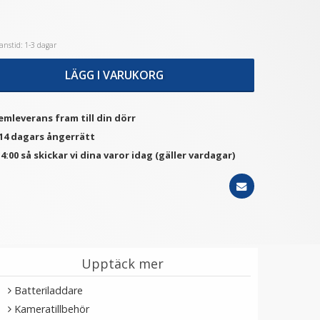
nstid: 1-3 dagar
★
★
★
★
★
Puluz Batterilucka av
JJC Skärmskydd 2st för
metall för GoPro Hero
Osmo Pocket 3 optiskt
LÄGG I VARUKORG
9/10/11/12/13 Black
glas 9H
149 kr
149 kr
emleverans fram till din dörr
LÄGG I VARUKORG
LÄGG I VARUKORG
 14 dagars ångerrätt
4:00 så skickar vi dina varor idag (gäller vardagar)
Upptäck mer
Batteriladdare
Kameratillbehör