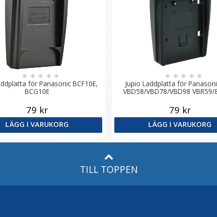
★
★
★
★
★
★
★
★
★
★
addplatta för Panasonic BCF10E,
Jupio Laddplatta för Panason
BCG10E
VBD58/VBD78/VBD98 VBR59/
79 kr
79 kr
LÄGG I VARUKORG
LÄGG I VARUKORG
TILL TOPPEN