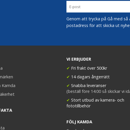
Genom att trycka på Gå med så acc
postadress för att skicka ut nyhe
VI ERBJUDER
a
✔
Fri frakt över 500kr
umärken
✔
14 dagars ångerrätt
a Kamda
✔
Snabba leveranser
(beställ före 14:00 så skickar vi i
äkerhet
✔
Stort utbud av kamera- och
fototillbehör
FAKTA
FÖLJ KAMDA
sta