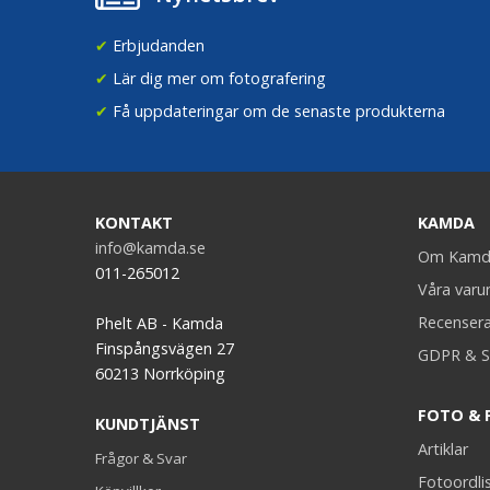
✔
Erbjudanden
✔
Lär dig mer om fotografering
✔
Få uppdateringar om de senaste produkterna
KONTAKT
KAMDA
info@kamda.se
Om Kamd
011-265012
Våra var
Recenser
Phelt AB - Kamda
Finspångsvägen 27
GDPR & S
60213 Norrköping
FOTO & 
KUNDTJÄNST
Artiklar
Frågor & Svar
Fotoordli