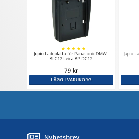
★
★
★
★
★
Jupio Laddplatta för Panasonic DMW-
Jupio L
BLC12 Leica BP-DC12
79 kr
LÄGG I VARUKORG
Nyhetsbrev