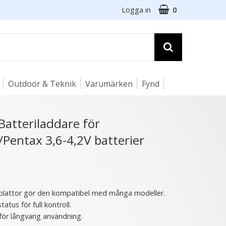
Logga in
0
Outdoor & Teknik
Varumärken
Fynd
☓
Batteriladdare för
Pentax 3,6-4,2V batterier
★
plattor gör den kompatibel med många modeller.
tatus för full kontroll.
 för långvarig användning.