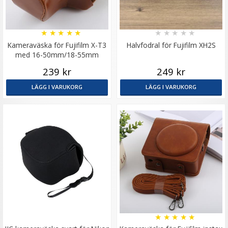
★
★
★
★
★
★
★
★
★
★
Kameraväska för Fujifilm X-T3
Halvfodral för Fujifilm XH2S
med 16-50mm/18-55mm
objektiv
239 kr
249 kr
LÄGG I VARUKORG
LÄGG I VARUKORG
★
★
★
★
★