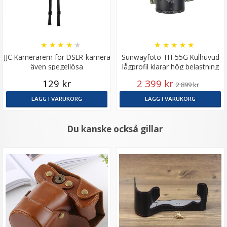
★
★
★
★
★
★
★
★
★
★
JJC Kamerarem för DSLR-kamera
Sunwayfoto TH-55G Kulhuvud
även spegellösa
lågprofil klarar hög belastning
(kamouflagefärgad)
129 kr
2 399 kr
2 899 kr
LÄGG I VARUKORG
LÄGG I VARUKORG
Du kanske också gillar