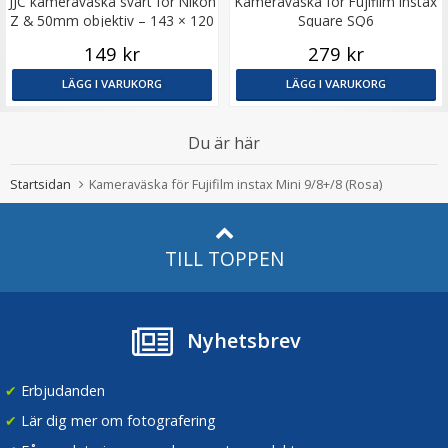
JJC kameraväska svart för Nikon
Kameraväska för Fujifilm instax
Z & 50mm objektiv – 143 × 120
Square SQ6
× 11
149 kr
279 kr
LÄGG I VARUKORG
LÄGG I VARUKORG
Du är här
Startsidan
Kameraväska för Fujifilm instax Mini 9/8+/8 (Rosa)
TILL TOPPEN
Nyhetsbrev
✔
Erbjudanden
✔
Lär dig mer om fotografering