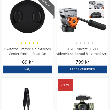
★
★
★
★
★
★
★
★
★
★
Kiwifotos Främre Objektivlock
K&F Concept FH-03
Center Pinch – Snap-On
videovätskehuvud 5 kg med Arca
Swiss-snabbfäste
69 kr
799 kr
VÄLJ
LÄGG I VARUKORG
- 17%