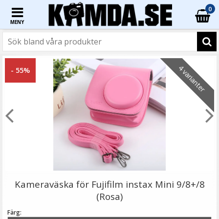
0
MENY
☓
4 varianter
- 55%
Puluz Skärmskydd 9H för Canon PowerShot G5 X Mark
II av härdat glas
Kameraväska för Fujifilm instax Mini 9/8+/8
(Rosa)
Färg: