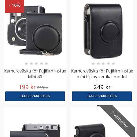
- 16%
Puluz Skärmskydd härdat glas 9H för Sony
★
★
★
★
★
★
★
★
★
★
A6000/A6300
Kameraväska för Fujifilm instax
Kameraväska för Fujifilm instax
Mini 40
mini Liplay vertikal modell
199 kr
249 kr
239 kr
LÄGG I VARUKORG
LÄGG I VARUKORG
79 kr
2 varianter
LÄGG I VARUKORG