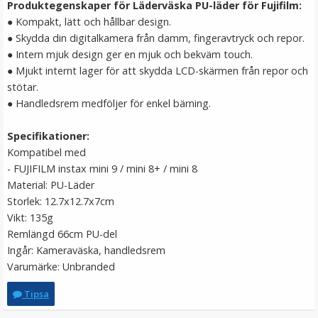
Produktegenskaper för Läderväska PU-läder för Fujifilm:
LÄGG I VARUKORG
● Kompakt, lätt och hållbar design.
● Skydda din digitalkamera från damm, fingeravtryck och repor.
● Intern mjuk design ger en mjuk och bekväm touch.
● Mjukt internt lager för att skydda LCD-skärmen från repor och
stötar.
● Handledsrem medföljer för enkel bärning.
Specifikationer:
Kompatibel med
- FUJIFILM instax mini 9 / mini 8+ / mini 8
Material: PU-Läder
JJC Skärmskydd för Fujifilm X-T200/ X-A7 optiskt glas
Storlek: 12.7x12.7x7cm
9H
Vikt: 135g
Remlängd 66cm PU-del
★
★
★
★
★
Ingår: Kameraväska, handledsrem
Varumärke: Unbranded
139 kr
Tipsa
LÄGG I VARUKORG