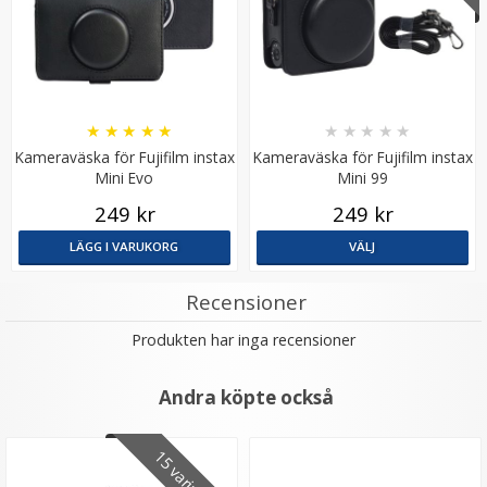
★
★
★
★
★
★
★
★
★
★
Kameraväska för Fujifilm instax
Kameraväska för Fujifilm instax
Mini Evo
Mini 99
JJC Skärmskydd för Fujifilm X-M5/X100VI/X-T4/ X-T5/X-
E4 optiskt glas 9H
249 kr
249 kr
LÄGG I VARUKORG
VÄLJ
★
★
★
★
★
Recensioner
139 kr
Produkten har inga recensioner
LÄGG I VARUKORG
Andra köpte också
15 varianter