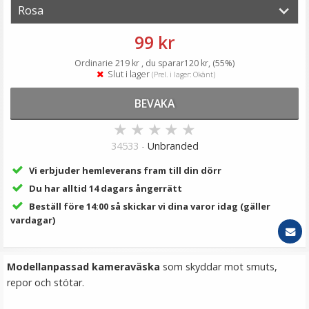
89 kr
LÄGG I VARUKORG
99 kr
Ordinarie 219 kr , du sparar120 kr, (55%)
Slut i lager
(Prel. i lager: Okänt)
BEVAKA
★
★
★
★
★
34533 -
Unbranded
Vi erbjuder hemleverans fram till din dörr
Du har alltid 14 dagars ångerrätt
JJC Tumgrepp för Fujifilm X-Pro3 X-Pro2 X-Pro1
Beställ före 14:00 så skickar vi dina varor idag (gäller
vardagar)
★
★
★
★
★
Modellanpassad kameraväska
som skyddar mot smuts,
repor och stötar.
199 kr