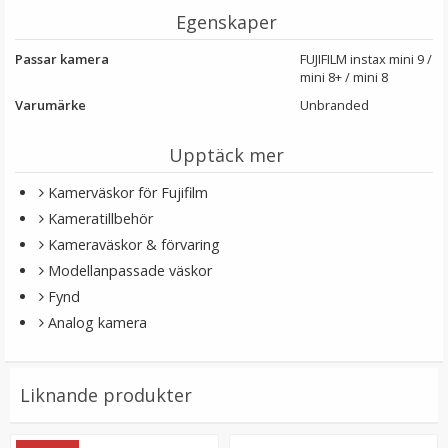
Egenskaper
Passar kamera
FUJIFILM instax mini 9 /
mini 8+ / mini 8
Varumärke
Unbranded
Upptäck mer
Kamerväskor för Fujifilm
Kameratillbehör
JJC Tumgrepp för Ricoh GR II
Kameraväskor & förvaring
Modellanpassade väskor
Fynd
★
★
★
★
★
Analog kamera
199 kr
Liknande produkter
LÄGG I VARUKORG