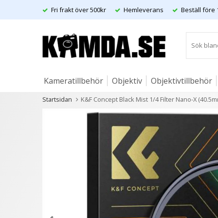
Fri frakt över 500kr
Hemleverans
Beställ före 
Kameratillbehör
Objektiv
Objektivtillbehör
Startsidan
K&F Concept Black Mist 1/4 Filter Nano-X (40.5m
Artiklar
Andra kunder köpte även