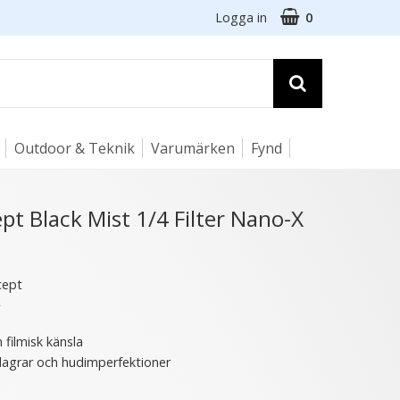
Logga in
0
Outdoor & Teknik
Varumärken
Fynd
☓
t Black Mist 1/4 Filter Nano-X
cept
★
 filmisk känsla
agrar och hudimperfektioner