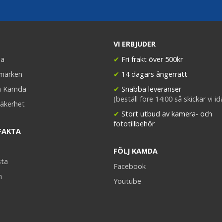
VI ERBJUDER
a
✔
Fri frakt över 500kr
umärken
✔
14 dagars ångerrätt
a Kamda
✔
Snabba leveranser
(beställ före 14:00 så skickar vi i
äkerhet
✔
Stort utbud av kamera- och
fototillbehör
FAKTA
FÖLJ KAMDA
sta
Facebook
n
Youtube