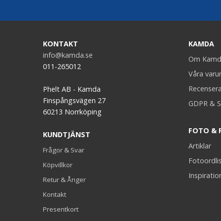
KONTAKT
KAMDA
info@kamda.se
Om Kamd
011-265012
Våra var
Recenser
Phelt AB - Kamda
Finspångsvägen 27
GDPR & S
60213 Norrköping
FOTO & 
KUNDTJÄNST
Artiklar
Frågor & Svar
Fotoordli
Köpvillkor
Inspiratio
Retur & Ånger
Kontakt
Presentkort