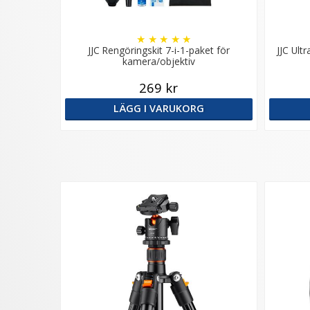
★
★
★
★
★
JJC Rengöringskit 7-i-1-paket för
JJC Ultr
kamera/objektiv
269 kr
LÄGG I VARUKORG