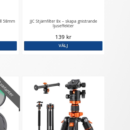
till 58mm
JJC Stjärnfilter 8x – skapa gnistrande
ljuseffekter
139 kr
VÄLJ
varianter