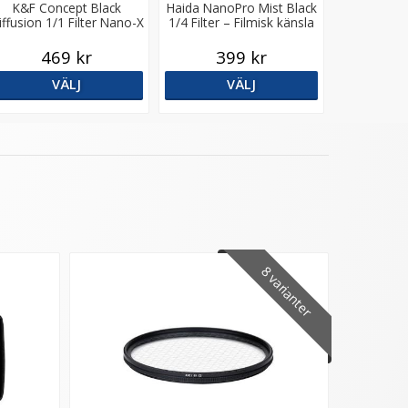
K&F Concept Black
Haida NanoPro Mist Black
iffusion 1/1 Filter Nano-X
1/4 Filter – Filmisk känsla
& mjukare ljus
469 kr
399 kr
VÄLJ
VÄLJ
8 varianter