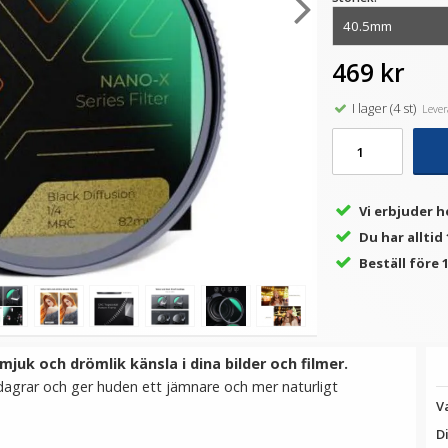
469 kr
★
★
★
★
★
★
★
★
★
★
 -
Step Up Ring 55-67mm -
JJC Tumgrepp för Fujifilm
S
e
Gör filtergängan större
X-Pro3 X-Pro2 X-Pro1
I lager (4 st)
Levera
69 kr
199 kr
LÄGG I VARUKORG
LÄGG I VARUKORG
Vi erbjuder h
Du har alltid
Beställ före 1
mjuk och drömlik känsla i dina bilder och filmer.
gdagrar och ger huden ett jämnare och mer naturligt
V
D