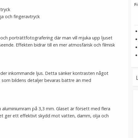
Fi
tryck
a och fingeravtryck
 och porträttfotografering där man vill mjuka upp ljuset
ende. Effekten bidrar till en mer atmosfärisk och filmisk
prider inkommande ljus. Detta sänker kontrasten något
gt som bildens detaljer bevaras bättre än med
tunn aluminiumram på 3,3 mm. Glaset är försett med flera
et ger ett effektivt skydd mot vatten, damm, olja och