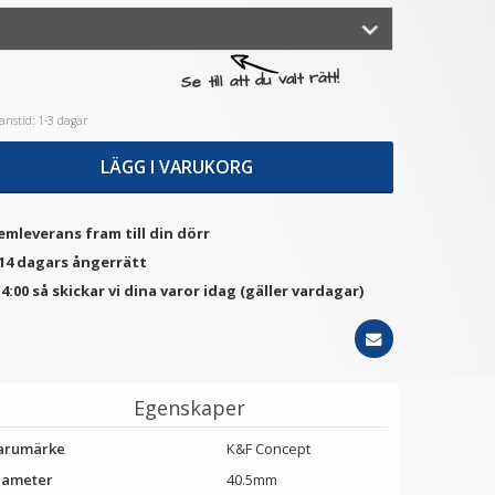
★
★
★
★
★
★
★
★
★
★
Se till att du valt rätt!
tep Up Ring 37-52mm -
JJC Mjuk avtryckarknapp
Gör filtergängan större
konkav Soft release
nstid: 1-3 dagar
button - Svart
69 kr
69 kr
LÄGG I VARUKORG
LÄGG I VARUKORG
LÄGG I VARUKORG
emleverans fram till din dörr
 14 dagars ångerrätt
4:00 så skickar vi dina varor idag (gäller vardagar)
Egenskaper
arumärke
K&F Concept
iameter
40.5mm