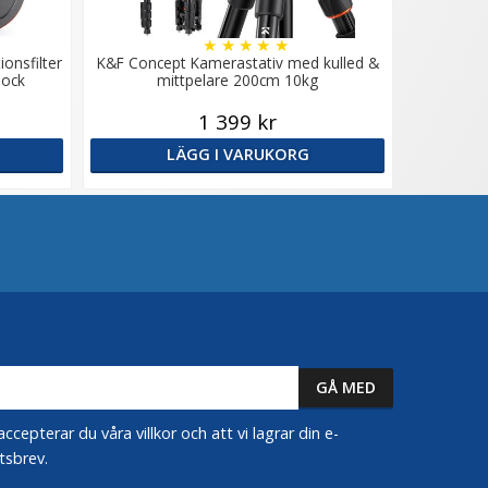
★
★
★
★
★
onsfilter
K&F Concept Kamerastativ med kulled &
lock
mittpelare 200cm 10kg
1 399 kr
LÄGG I VARUKORG
epterar du våra villkor och att vi lagrar din e-
tsbrev.