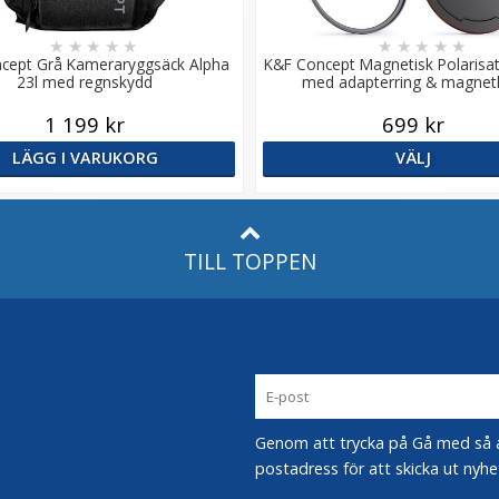
★
★
★
★
★
★
★
★
★
★
cept Grå Kameraryggsäck Alpha
K&F Concept Magnetisk Polarisati
23l med regnskydd
med adapterring & magnet
1 199 kr
699 kr
LÄGG I VARUKORG
VÄLJ
TILL TOPPEN
Genom att trycka på Gå med så acc
postadress för att skicka ut nyhe