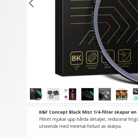
★
★
★
★
★
★
★
★
★
★
Step Up Ring 55-58mm -
Step Up Ring 52-62mm
Gör filtergängan större
Gör filtergängan störr
69 kr
69 kr
LÄGG I VARUKORG
LÄGG I VARUKORG
K&F Concept Black Mist 1/4-filter skapar en 
Filtret mjukar upp hårda detaljer, reducerar hö
utseende med minimal förlust av skärpa.