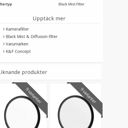
ltertyp
Black Mist Filter
Upptäck mer
Kamerafilter
Black Mist & Diffusion-filter
Varumärken
K&F Concept
Liknande produkter
9 varianter
9 varianter