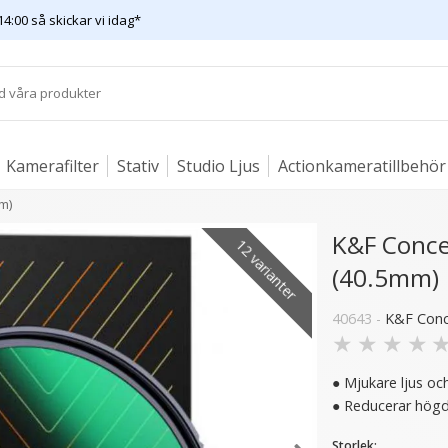
14:00 så skickar vi idag*
Kamerafilter
Stativ
Studio Ljus
Actionkameratillbehör
m)
K&F Concep
12 varianter
(40.5mm)
40643 -
K&F Con
★
★
★
★
● Mjukare ljus och
● Reducerar högd
Storlek: