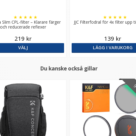
★
★
★
★
★
★
★
★
★
★
a Slim CPL-filter – Klarare färger
JJC Filterfodral för 4x filter upp 
och reducerade reflexer
219 kr
139 kr
VÄLJ
LÄGG I VARUKORG
Du kanske också gillar
9 