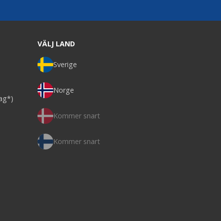
VÄLJ LAND
Sverige
Norge
dag*)
Kommer snart
Kommer snart