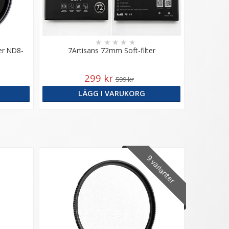
★
★
★
★
★
er ND8-
7Artisans 72mm Soft-filter
299 kr
599 kr
LÄGG I VARUKORG
9 varianter