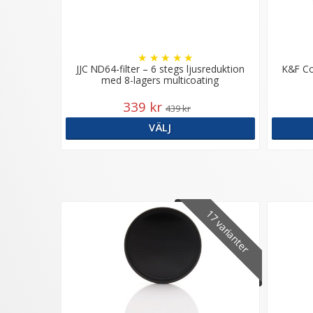
★
★
★
★
★
JJC ND64-filter – 6 stegs ljusreduktion
K&F Co
med 8-lagers multicoating
339 kr
439 kr
VÄLJ
17 varianter