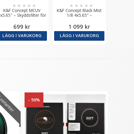
★
★
★
★
★
★
★
★
★
★
K&F Concept MCUV
K&F Concept Black Mist
x5.65" – Skyddsfilter för
1/8 4x5.65" –
mattebox
Diffusionsfilter för
mattebox
699 kr
1 099 kr
LÄGG I VARUKORG
LÄGG I VARUKORG
varianter
- 50%