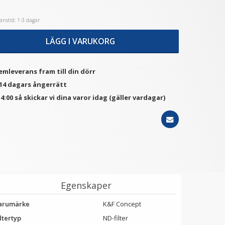
nstid: 1-3 dagar
★
★
★
★
★
★
★
★
★
★
LÄGG I VARUKORG
JJC Snap-on främre
TTArtisan Mini Magnetisk
bjektivlock med snodd –
LED-belysning –
skyddar och förenklar
Retroinspirerad i form som
en Filmrulle
59 kr
149 kr
emleverans fram till din dörr
 14 dagars ångerrätt
VÄLJ
LÄGG I VARUKORG
4:00 så skickar vi dina varor idag (gäller vardagar)
Egenskaper
arumärke
K&F Concept
ltertyp
ND-filter