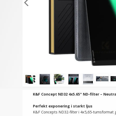
★
★
★
★
★
JJC Ultra-thin F-MCUV Filter
JJC Batteriask
- Skydd för ditt objektiv
anpassningsbart 97x
66mm
149 kr
69 kr
VÄLJ
LÄGG I VARUKORG
K&F Concept ND32 4x5.65" ND-filter – Neutr
Perfekt exponering i starkt ljus
K&F Concepts ND32-filter i 4x5,65-tumsformat ger