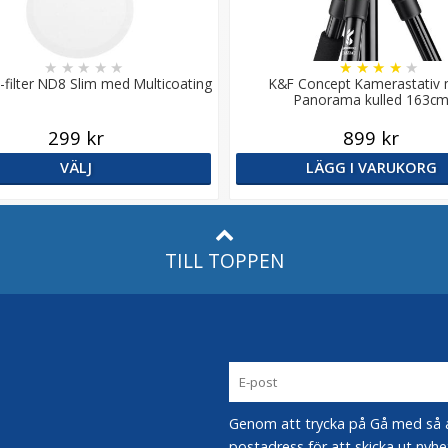
★
★
★
★
★
★
★
★
★
★
-filter ND8 Slim med Multicoating
K&F Concept Kamerastativ
Panorama kulled 163c
299 kr
899 kr
VÄLJ
LÄGG I VARUKORG
TILL TOPPEN
Genom att trycka på Gå med så acc
postadress för att skicka ut nyhe