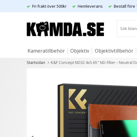
Fri frakt över 500kr
Hemleverans
Beställ före 
Kameratillbehör
Objektiv
Objektivtillbehör
Startsidan
K&F Concept ND32 4x5.65" ND-filter – Neutral D
Artiklar
Andra kunder köpte även
13 varianter