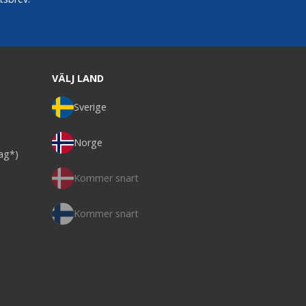
VÄLJ LAND
Sverige
Norge
dag*)
Kommer snart
Kommer snart