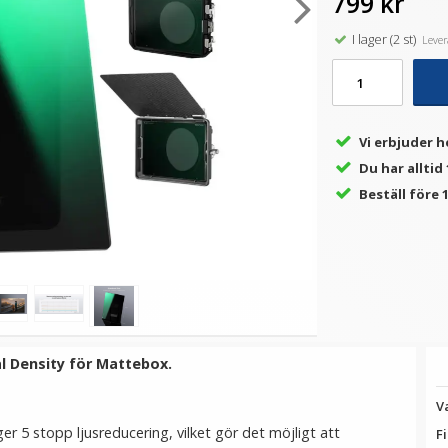
799 kr
I lager (2 st)
Levera
★
★
★
★
★
★
★
★
★
★
JJC JBC-K3 Batteri- &
JJC Fodral för 2x
Minneskortsfodral –
kamerbatterier & 2x minne
o
Multifunktionellt och
SD/XQD/CF
robust
179 kr
79 kr
Vi erbjuder h
Du har alltid
LÄGG I VARUKORG
LÄGG I VARUKORG
Beställ före 1
al Density för Mattebox.
V
 5 stopp ljusreducering, vilket gör det möjligt att
Fi