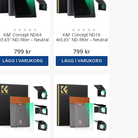
★
★
★
★
★
★
★
★
★
★
K&F Concept ND64
K&F Concept ND16
x5.65" ND-filter – Neutral
4x5.65" ND-filter – Neutral
Density för Mattebox
Density för Mattebox
799 kr
799 kr
LÄGG I VARUKORG
LÄGG I VARUKORG