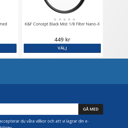
★
★
★
★
★
 med
K&F Concept Black Mist 1/8 Filter Nano-X
m
449 kr
VÄLJ
epterar du våra villkor och att vi lagrar din e-
tsbrev.