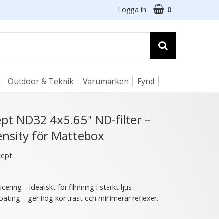
Logga in
0
Outdoor & Teknik
Varumärken
Fynd
☓
pt ND32 4x5.65" ND-filter –
ensity för Mattebox
21 varianter
cept
★
ering – idealiskt för filmning i starkt ljus.
oating – ger hög kontrast och minimerar reflexer.