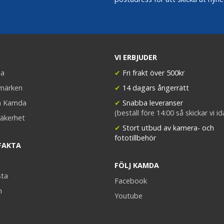
VI ERBJUDER
a
✔
Fri frakt över 500kr
umärken
✔
14 dagars ångerrätt
a Kamda
✔
Snabba leveranser
(beställ före 14:00 så skickar vi i
äkerhet
✔
Stort utbud av kamera- och
fototillbehör
FAKTA
FÖLJ KAMDA
sta
Facebook
n
Youtube