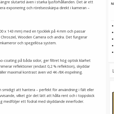
längre slutartid även i starka ljusförhållanden. Det är ett
N
llera exponering och rörelseoskärpa direkt i kameran –
" (100 x 143 mm) med en tjocklek på 4 mm och passar
xis, Chrosziel, Wooden Camera och andra. Det fungerar
ilmkameror och spegellösa system.
o-coating på båda sidor, ger filtret hög optisk klarhet
merar reflektioner (endast 0,2 % reflektion), skyddar
ller maximal kontrast även vid 4K-/8K-inspelning.
smidigt att hantera – perfekt för användning i fält eller
vvisande, vilket gör det lätt att hålla rent och i toppskick
ing medföljer ett fodral med skyddande innerfoder.