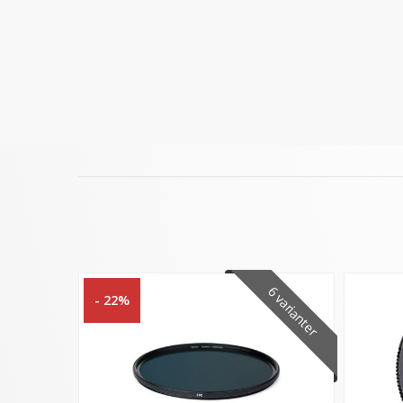
6 varianter
- 22%