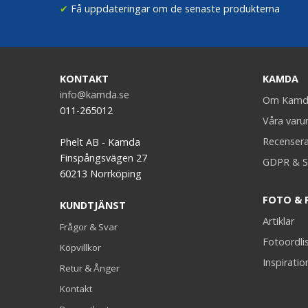
✔
Få uppdateringar om de senaste produkterna
KONTAKT
KAMDA
info@kamda.se
Om Kamd
011-265012
Våra var
Recenser
Phelt AB - Kamda
Finspångsvägen 27
GDPR & S
60213 Norrköping
FOTO & 
KUNDTJÄNST
Artiklar
Frågor & Svar
Fotoordli
Köpvillkor
Inspiratio
Retur & Ånger
Kontakt