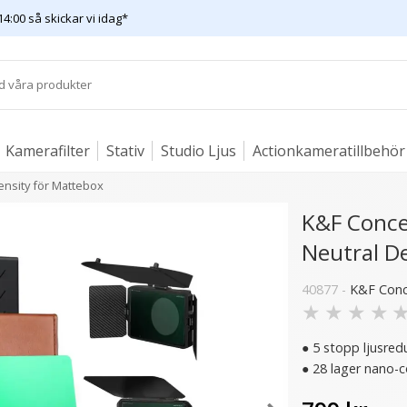
14:00 så skickar vi idag*
Kamerafilter
Stativ
Studio Ljus
Actionkameratillbehör
ensity för Mattebox
K&F Conce
Neutral D
40877 -
K&F Con
★
★
★
★
● 5 stopp ljusreduc
● 28 lager nano-c