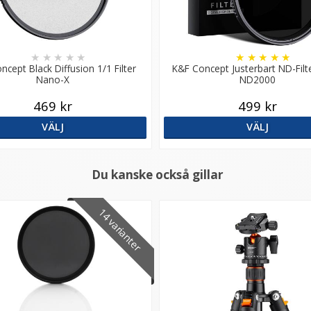
★
★
★
★
★
★
★
★
★
★
ncept Black Diffusion 1/1 Filter
K&F Concept Justerbart ND-Filt
Nano-X
ND2000
469 kr
499 kr
VÄLJ
VÄLJ
Du kanske också gillar
14 varianter