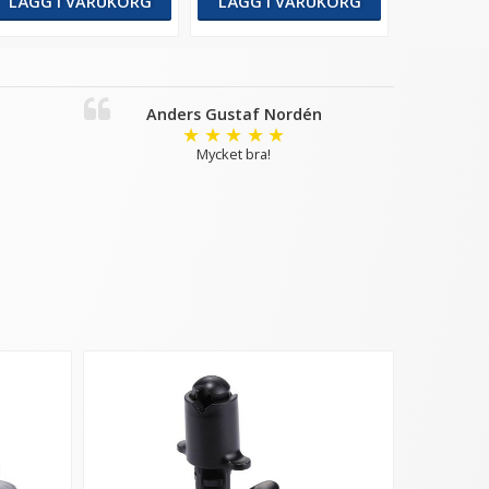
LÄGG I VARUKORG
LÄGG I VARUKORG
Anders Gustaf Nordén
★
★
★
★
★
Mycket bra!