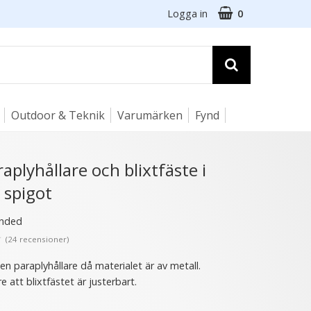
Logga in
0
Outdoor & Teknik
Varumärken
Fynd
☓
aplyhållare och blixtfäste i
l spigot
nded
★
(24 recensioner)
en paraplyhållare då materialet är av metall.
re att blixtfästet är justerbart.