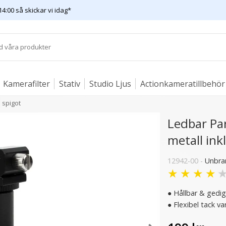
14:00 så skickar vi idag*
Kamerafilter
Stativ
Studio Ljus
Actionkameratillbehör
l spigot
Ledbar Par
metall ink
er
12942-00 -
Unbra
★
★
★
★
● Hållbar & gedig
● Flexibel tack va