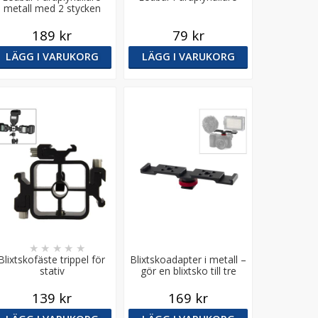
metall med 2 stycken
spigot
189 kr
79 kr
LÄGG I VARUKORG
LÄGG I VARUKORG
★
★
★
★
★
Blixtskofäste trippel för
Blixtskoadapter i metall –
stativ
gör en blixtsko till tre
(8×1/4", 2×3/8")
139 kr
169 kr