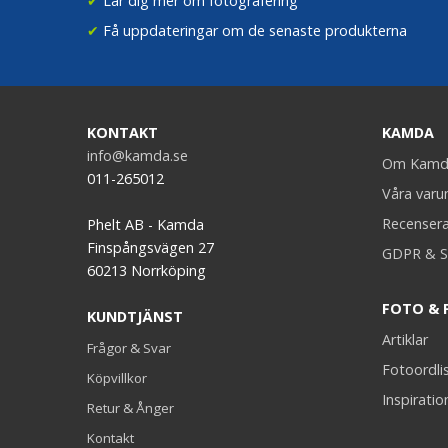
✔
Lär dig mer om fotografering
✔
Få uppdateringar om de senaste produkterna
KONTAKT
KAMDA
info@kamda.se
Om Kamd
011-265012
Våra var
Recenser
Phelt AB - Kamda
Finspångsvägen 27
GDPR & S
60213 Norrköping
FOTO & 
KUNDTJÄNST
Artiklar
Frågor & Svar
Fotoordli
Köpvillkor
Inspiratio
Retur & Ånger
Kontakt