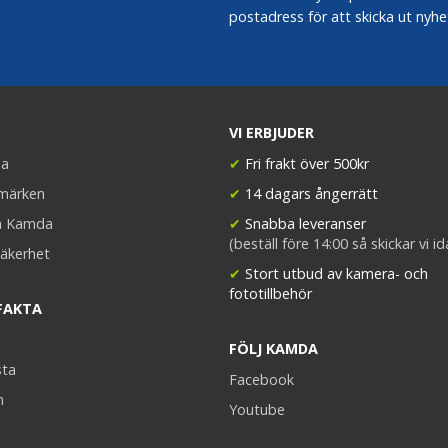
postadress för att skicka ut nyhe
VI ERBJUDER
a
✔
Fri frakt över 500kr
umärken
✔
14 dagars ångerrätt
a Kamda
✔
Snabba leveranser
(beställ före 14:00 så skickar vi i
äkerhet
✔
Stort utbud av kamera- och
fototillbehör
FAKTA
FÖLJ KAMDA
sta
Facebook
n
Youtube