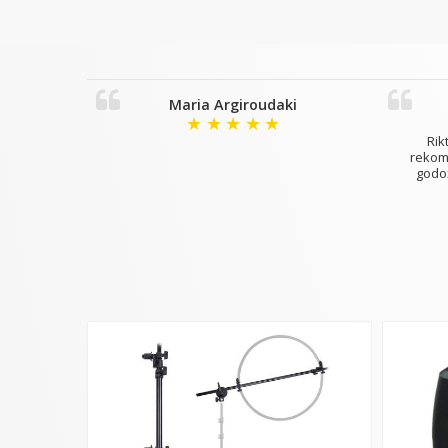
Maria Argiroudaki
★
★
★
★
★
Rikt
rekomm
godox