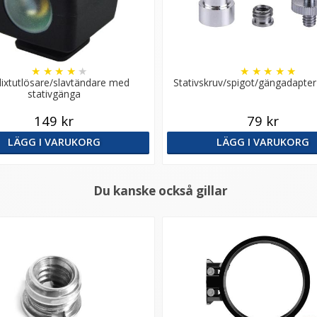
★
★
★
★
★
★
★
★
★
★
Blixtutlösare/slavtändare med
Stativskruv/spigot/gängadapter 3
stativgänga
149 kr
79 kr
LÄGG I VARUKORG
LÄGG I VARUKORG
Du kanske också gillar