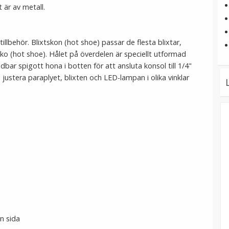
 är av metall.
tillbehör. Blixtskon (hot shoe) passar de flesta blixtar,
o (hot shoe). Hålet på överdelen är speciellt utformad
bar spigott hona i botten för att ansluta konsol till 1/4"
justera paraplyet, blixten och LED-lampan i olika vinklar
n sida