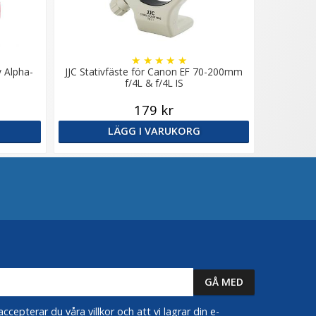
★
★
★
★
★
y Alpha-
JJC Stativfäste för Canon EF 70-200mm
f/4L & f/4L IS
179 kr
LÄGG I VARUKORG
epterar du våra villkor och att vi lagrar din e-