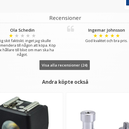
Recensioner
Ola Schedin
Ingemar Johnsson
★
★
★
★
★
★
★
★
★
★
ig skit faktiskt. inget jag skulle
God kvalitet och bra pris.
endera till någon att köpa. Köp
 hållare till blixt om man ska ha
något.
Visa alla recensioner (24)
Andra köpte också