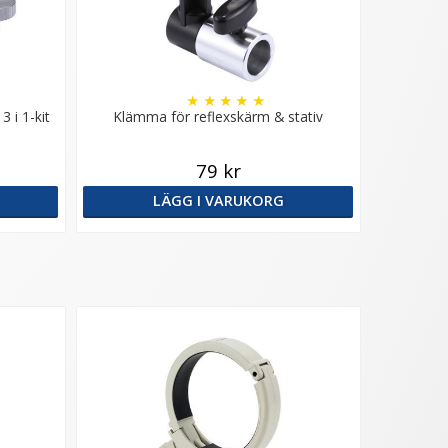
★
★
★
★
★
 i 1-kit
Klämma för reflexskärm & stativ
79 kr
LÄGG I VARUKORG