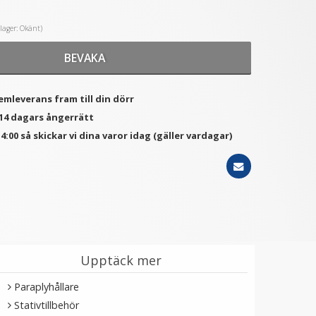
i lager: Okänt)
★
★
★
★
★
★
★
★
★
★
BEVAKA
Puluz 20cm Vikbar
Liten kulled för blixtskon
octangle softbox för
Speedlight
119 kr
119 kr
emleverans fram till din dörr
 14 dagars ångerrätt
LÄGG I VARUKORG
LÄGG I VARUKORG
4:00 så skickar vi dina varor idag (gäller vardagar)
Upptäck mer
Paraplyhållare
Stativtillbehör