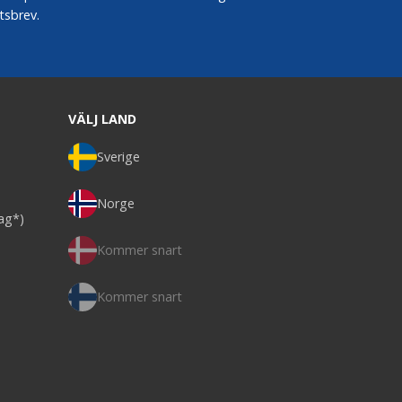
tsbrev.
VÄLJ LAND
Sverige
Norge
dag*)
Kommer snart
Kommer snart