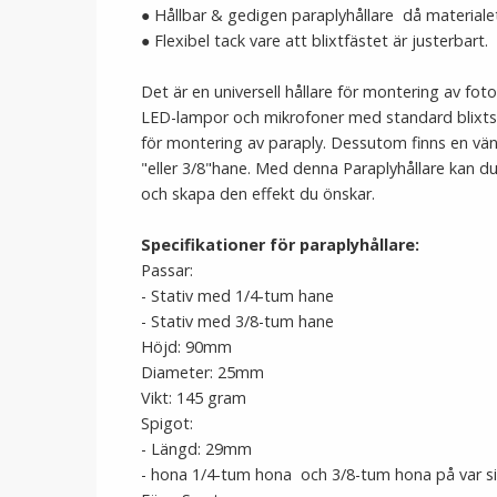
● Hållbar & gedigen paraplyhållare då materialet
● Flexibel tack vare att blixtfästet är justerbart.
Det är en universell hållare för montering av foto
LED-lampor och mikrofoner med standard blixtsk
för montering av paraply. Dessutom finns en vänd
"eller 3/8"hane. Med denna Paraplyhållare kan du 
och skapa den effekt du önskar.
Specifikationer för paraplyhållare:
Passar:
- Stativ med 1/4-tum hane
- Stativ med 3/8-tum hane
Höjd: 90mm
Diameter: 25mm
Vikt: 145 gram
Spigot:
- Längd: 29mm
- hona 1/4-tum hona och 3/8-tum hona på var si