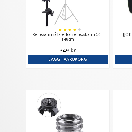
★
★
★
★
★
Reflexarmhållare för reflexskärm 56-
JJC 
148cm
349 kr
LÄGG I VARUKORG