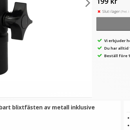
199 kr
Slut i lager
(Prel. 
★
★
★
★
★
★
★
★
★
★
x
Softbox av strumptyp för
JJC GC-3 Gråkort 3i1-paket
speedligt
13 x 10 cm
69 kr
139 kr
Vi erbjuder h
Du har alltid
LÄGG I VARUKORG
LÄGG I VARUKORG
Beställ före 1
art blixtfästen av metall inklusive