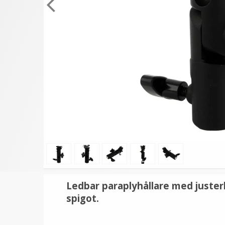
★
★
★
★
★
★
★
★
★
★
Fotoparaply Guld - Svart
JJC Rektangulär softbo
utsida
universal modell för
Speedlight
159 kr
149 kr
199 kr
VÄLJ
VÄLJ
Ledbar paraplyhållare med justerb
spigot.