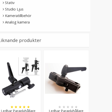
Stativ
Studio Ljus
Kameratillbehör
Analog kamera
Liknande produkter
★
★
★
★
★
★
★
★
★
★
Ledbar Paraplyhållare
Ledbar Paraplyhållare