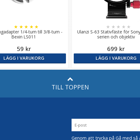
★
★
★
★
★
★
★
★
★
★
gadapter 1/4-tum till 3/8-tum -
Ulanzi S-63 Stativfäste för Son
Bexin LS011
serien och objektiv
59 kr
699 kr
LÄGG I VARUKORG
LÄGG I VARUKORG
TILL TOPPEN
Genom att trycka på Gå med så acc